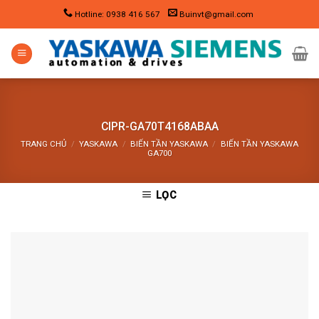
Skip
Hotline: 0938 416 567
Buinvt@gmail.com
to
content
CIPR-GA70T4168ABAA
TRANG CHỦ
/
YASKAWA
/
BIẾN TẦN YASKAWA
/
BIẾN TẦN YASKAWA
GA700
LỌC