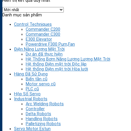
Hiển thị kết quả duy nhất
Danh mục sản phẩm
Control Techniques
Commander C200
Commander C300
E300 Elevator
Powerdrive F300 Pum,Fan
Điện Năng Lượng Mặt Trời
Dự án đã thực hiện
Hệ Thống Bơm Năng Lượng Lượng Mặt Trời
Hệ thống Điện mặt trời Độc lập
Hệ thống Điện mặt trời Hòa lưới
Hàng Đã Sử Dụng
Biến tần cũ
Motor servo cũ
PLC cũ
Hộp Số Servo
Industrial Robots
Arc Welding Robots
Controller
Delta Robots
Handling Robots
Palletizing Robots
Servo Motor Estun