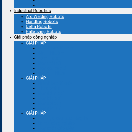
Motor servo cũ
PLC cũ
Industrial Robotics
Arc Welding Robots
Handling Robots
Delta Robots
Palletizing Robots
Giải pháp công nghiệp
GIẢI PHÁP
Ngành bao bì nhựa
Dệt – Nhuộm
Bơm – quạt
Máy thổi túi
Máy cắt bao bì
Bao bì – Nhựa
GIẢI PHÁP
Ngành bao bì giấy
Thực phẩm
Máy đóng gói
Máy kéo sợi
Máy sợi con
Máy nén khí
GIẢI PHÁP
Cầu trục-cẩu trục nâng hạ
Lò hơi công nghiệp
Máy xoắn cáp điện