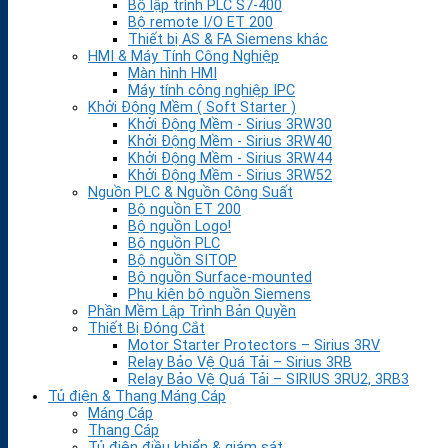
Bộ lập trình PLC S7-400
Bộ remote I/O ET 200
Thiết bị AS & FA Siemens khác
HMI & Máy Tính Công Nghiệp
Màn hình HMI
Máy tính công nghiệp IPC
Khởi Động Mềm ( Soft Starter )
Khởi Động Mềm - Sirius 3RW30
Khởi Động Mềm - Sirius 3RW40
Khởi Động Mềm - Sirius 3RW44
Khởi Động Mềm - Sirius 3RW52
Nguồn PLC & Nguồn Công Suất
Bộ nguồn ET 200
Bộ nguồn Logo!
Bộ nguồn PLC
Bộ nguồn SITOP
Bộ nguồn Surface-mounted
Phụ kiện bộ nguồn Siemens
Phần Mềm Lập Trình Bản Quyền
Thiết Bị Đóng Cắt
Motor Starter Protectors – Sirius 3RV
Relay Bảo Vệ Quá Tải – Sirius 3RB
Relay Bảo Vệ Quá Tải – SIRIUS 3RU2, 3RB3
Tủ điện & Thang Máng Cáp
Máng Cáp
Thang Cáp
Tủ điện điều khiển & giám sát