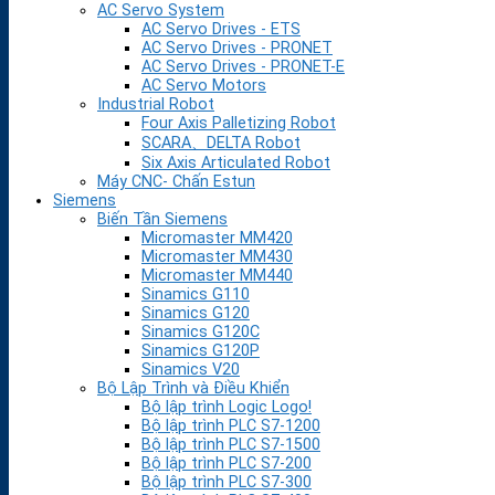
AC Servo System
AC Servo Drives - ETS
AC Servo Drives - PRONET
AC Servo Drives - PRONET-E
AC Servo Motors
Industrial Robot
Four Axis Palletizing Robot
SCARA、DELTA Robot
Six Axis Articulated Robot
Máy CNC- Chấn Estun
Siemens
Biến Tần Siemens
Micromaster MM420
Micromaster MM430
Micromaster MM440
Sinamics G110
Sinamics G120
Sinamics G120C
Sinamics G120P
Sinamics V20
Bộ Lập Trình và Điều Khiển
Bộ lập trình Logic Logo!
Bộ lập trình PLC S7-1200
Bộ lập trình PLC S7-1500
Bộ lập trình PLC S7-200
Bộ lập trình PLC S7-300