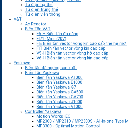
Tủ điện hạ thế
Tủ điện trung thế
Tủ điện viễn thông
V&T
Ac Reactor
Biến Tần V&T
E5-H Biến tần đa năng
FI71 (Mini 220V)
FIE Biến tần vector vòng kín cao cấp thế hệ mới
FIT Biến tần vector vòng kín cao cấp
V5-H Biến tần vector vòng hở cao cấp
V6-H Biến tần vector vòng kín cao cấp
Yaskawa
Biến tần đã ngưng sản xuất
Biến Tần Yaskawa
Biến tần Yaskawa A1000
Biến tần Yaskawa E1000
Biến tần Yaskawa G7
Biến tần Yaskawa GA500
Biến tần Yaskawa GA700
Biến tần Yaskawa J1000
Biến tần Yaskawa V1000
Controller Yaskawa
Motion Works IEC
MP2300 / MP2310 / MP2300S - All-in-one Type M
MP3300 - Optimal Motion Control