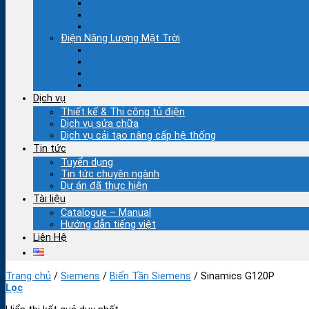
Ngành Thép
Máy cắt đuổi – Cắt quay
Máy nghiền bi
Điện Năng Lượng Mặt Trời
Hệ thống Điện mặt trời Hòa lưới
Hệ thống Điện mặt trời Độc lập
Hệ Thống Bơm Năng Lượng Lượng Mặt Trời
Dự án đã thực hiện
Dịch vụ
Thiết kế & Thi công tủ điện
Dịch vụ sửa chữa
Dịch vụ cải tạo nâng cấp hệ thống
Tin tức
Tuyển dụng
Tin tức chuyên ngành
Dự án đã thực hiện
Tài liệu
Catalogue – Manual
Hướng dẫn tiếng việt
Liên Hệ
Trang chủ
/
Siemens
/
Biến Tần Siemens
/
Sinamics G120P
Lọc