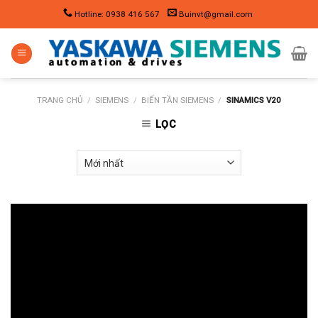
Skip
Hotline: 0938 416 567
Buinvt@gmail.com
to
content
TRANG CHỦ
/
SIEMENS
/
BIẾN TẦN SIEMENS
/
SINAMICS V20
LỌC