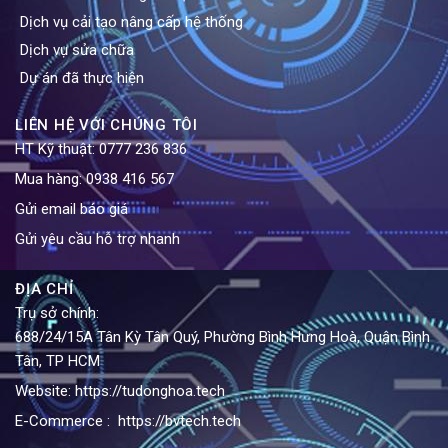
Dịch vụ cải tạo nâng cấp hệ thống
Dịch vụ sửa chữa
Dự án đã thực hiện
LIÊN HỆ VỚI CHÚNG TÔI
HT Kỹ thuật:
0777 236 836
Mua hàng:
0938 416 567
Gửi email báo giá
Gửi yêu cầu hỗ trợ nhanh
ĐỊA CHỈ
Trụ sở chính:
688/24/15A Tân Kỳ Tân Quý, Phường Bình Hưng Hoà, Quận Bình
Tân, TP HCM
Website:
https://tudonghoa.tech
E-Commerce :
https://bvtech.tech