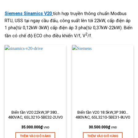
Siemens Sinamics V20
tích hợp truyền thông chuẩn Modbus
RTU, USS tại ngay cầu đấu, công suất lên tới 22kW, cấp điện áp
1 pha(từ 0,12kW-3kW) cấp điện áp 3 pha(từ 0,37kW-22kW). Biến
2
tần có chế độ ECO cho điều khiển V/f, V
/f.
Biến tần V20 22kW,3P 380…
Biến tần V20 18.5kW,3P 380…
480VAC, 6SL3210-5BE32-2UV0
480VAC, 6SL3210-5BE31-8UV0
35.000.000
₫
30.500.000
₫
VNĐ
VNĐ
THÊM VÀO GIỎ HÀNG
THÊM VÀO GIỎ HÀNG