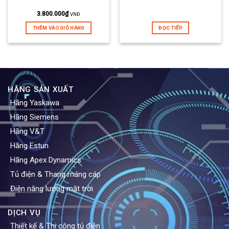
3.800.000
₫
VNĐ
THÊM VÀO GIỎ HÀNG
ĐỌC TIẾP
HÃNG SẢN XUẤT
Hãng Yaskawa
Hãng Siemens
Hãng V&T
Hãng Estun
Hãng Apex Dynamics
Tủ điện & Thang máng cáp
Điện năng lượng mặt trời
DỊCH VỤ
Thiết kế & Thi công tủ điện