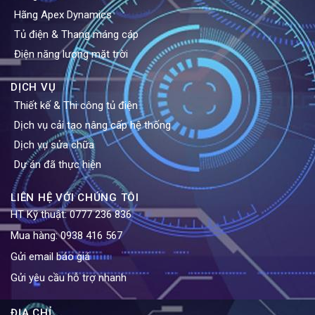
Hãng Apex Dynamics
Tủ điện & Thang máng cáp
Điện năng lượng mặt trời
DỊCH VỤ
Thiết kế & Thi công tủ điện
Dịch vụ cải tạo nâng cấp hệ thống
Dịch vụ sửa chữa
Dự án đã thực hiện
LIÊN HỆ VỚI CHÚNG TÔI
HT Kỹ thuật:
0777 236 836
Mua hàng:
0938 416 567
Gửi email báo giá
Gửi yêu cầu hỗ trợ nhanh
ĐỊA CHỈ