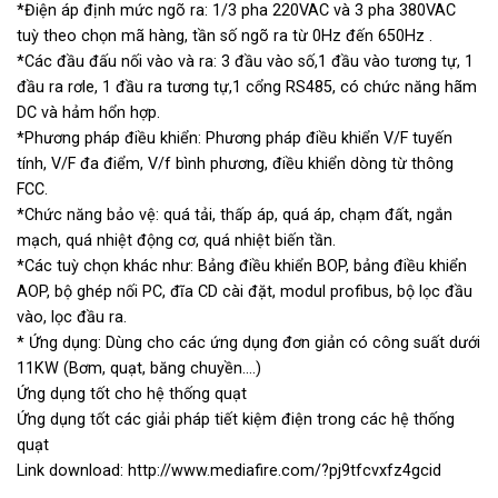
*Điện áp định mức ngõ ra: 1/3 pha 220VAC và 3 pha 380VAC
tuỳ theo chọn mã hàng, tần số ngõ ra từ 0Hz đến 650Hz .
*Các đầu đấu nối vào và ra: 3 đầu vào số,1 đầu vào tương tự, 1
đầu ra rơle, 1 đầu ra tương tự,1 cổng RS485, có chức năng hãm
DC và hảm hổn hợp.
*Phương pháp điều khiển: Phương pháp điều khiển V/F tuyến
tính, V/F đa điểm, V/f bình phương, điều khiển dòng từ thông
FCC.
*Chức năng bảo vệ: quá tải, thấp áp, quá áp, chạm đất, ngắn
mạch, quá nhiệt động cơ, quá nhiệt biến tần.
*Các tuỳ chọn khác như: Bảng điều khiển BOP, bảng điều khiển
AOP, bộ ghép nối PC, đĩa CD cài đặt, modul profibus, bộ lọc đầu
vào, lọc đầu ra.
* Ứng dụng: Dùng cho các ứng dụng đơn giản có công suất dưới
11KW (Bơm, quạt, băng chuyền….)
Ứng dụng tốt cho hệ thống quạt
Ứng dụng tốt các giải pháp tiết kiệm điện trong các hệ thống
quạt
Link download:
http://www.mediafire.com/?pj9tfcvxfz4gcid