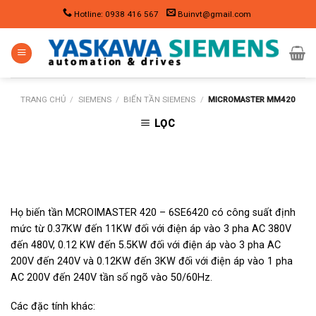
Skip
Hotline: 0938 416 567
Buinvt@gmail.com
to
content
TRANG CHỦ
/
SIEMENS
/
BIẾN TẦN SIEMENS
/
MICROMASTER MM420
LỌC
Họ biến tần MCRO
I
MASTER 420 – 6SE6420 có công suất định
mức từ 0.37KW đến 11KW đối với điện áp vào 3 pha AC 380V
đến 480V, 0.12 KW đến 5.5KW đối với điện áp vào 3 pha AC
200V đến 240V và 0.12KW đến 3KW đối với điện áp vào 1 pha
AC 200V đến 240V tần số ngõ vào 50/60Hz.
Các đặc tính khác: