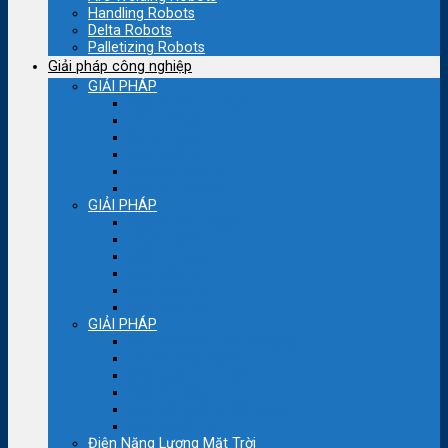
Handling Robots
Delta Robots
Palletizing Robots
Giải pháp công nghiệp
GIẢI PHÁP
Ngành bao bì nhựa
Dệt – Nhuộm
Bơm – quạt
Máy thổi túi
Máy cắt bao bì
Bao bì – Nhựa
GIẢI PHÁP
Ngành bao bì giấy
Thực phẩm
Máy đóng gói
Máy kéo sợi
Máy sợi con
Máy nén khí
GIẢI PHÁP
Cầu trục-cẩu trục nâng hạ
Lò hơi công nghiệp
Máy xoắn cáp điện
Ngành Thép
Máy cắt đuổi – Cắt quay
Máy nghiền bi
Điện Năng Lượng Mặt Trời