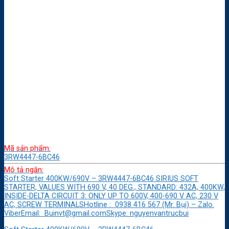
Mã sản phẩm:
3RW4447-6BC46
Mô tả ngắn:
Soft Starter 400KW/690V – 3RW4447-6BC46 SIRIUS SOFT
STARTER, VALUES WITH 690 V, 40 DEG., STANDARD: 432A, 400KW,
INSIDE-DELTA CIRCUIT 3: ONLY UP TO 600V, 400-690 V AC, 230 V
AC, SCREW TERMINALSHotline : 0938 416 567 (Mr. Bụi) – Zalo.
ViberEmail: Buinvt@gmail.comSkype: nguyenvantrucbui