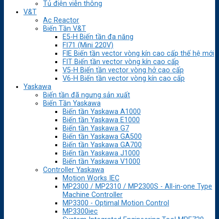
Tủ điện viễn thông
V&T
Ac Reactor
Biến Tần V&T
E5-H Biến tần đa năng
FI71 (Mini 220V)
FIE Biến tần vector vòng kín cao cấp thế hệ mới
FIT Biến tần vector vòng kín cao cấp
V5-H Biến tần vector vòng hở cao cấp
V6-H Biến tần vector vòng kín cao cấp
Yaskawa
Biến tần đã ngưng sản xuất
Biến Tần Yaskawa
Biến tần Yaskawa A1000
Biến tần Yaskawa E1000
Biến tần Yaskawa G7
Biến tần Yaskawa GA500
Biến tần Yaskawa GA700
Biến tần Yaskawa J1000
Biến tần Yaskawa V1000
Controller Yaskawa
Motion Works IEC
MP2300 / MP2310 / MP2300S - All-in-one Type
Machine Controller
MP3300 - Optimal Motion Control
MP3300iec