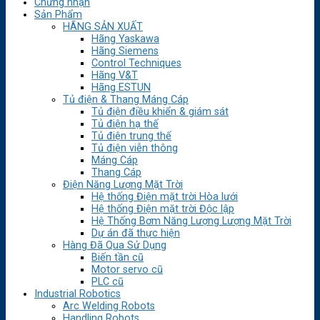
Chứng nhận
Sản Phẩm
HÃNG SẢN XUẤT
Hãng Yaskawa
Hãng Siemens
Control Techniques
Hãng V&T
Hãng ESTUN
Tủ điện & Thang Máng Cáp
Tủ điện điều khiển & giám sát
Tủ điện hạ thế
Tủ điện trung thế
Tủ điện viễn thông
Máng Cáp
Thang Cáp
Điện Năng Lượng Mặt Trời
Hệ thống Điện mặt trời Hòa lưới
Hệ thống Điện mặt trời Độc lập
Hệ Thống Bơm Năng Lượng Lượng Mặt Trời
Dự án đã thực hiện
Hàng Đã Qua Sử Dụng
Biến tần cũ
Motor servo cũ
PLC cũ
Industrial Robotics
Arc Welding Robots
Handling Robots