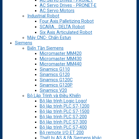
AC Servo Drives - PRONET
AC Servo Drives - PRONET-E
AC Servo Motors
Industrial Robot
Four Axis Palletizing Robot
SCARA、DELTA Robot
Six Axis Articulated Robot
Máy CNC- Chấn Estun
Siemens
Biến Tần Siemens
Micromaster MM420
Micromaster MM430
Micromaster MM440
Sinamics G110
Sinamics G120
Sinamics G120C
Sinamics G120P
Sinamics V20
Bộ Lập Trình và Điều Khiển
Bộ lập trình Logic Logo!
Bộ lập trình PLC S7-1200
Bộ lập trình PLC S7-1500
Bộ lập trình PLC S7-200
Bộ lập trình PLC S7-300
Bộ lập trình PLC S7-400
Bộ remote I/O ET 200
Thiết bị AS & FA Siemens khác