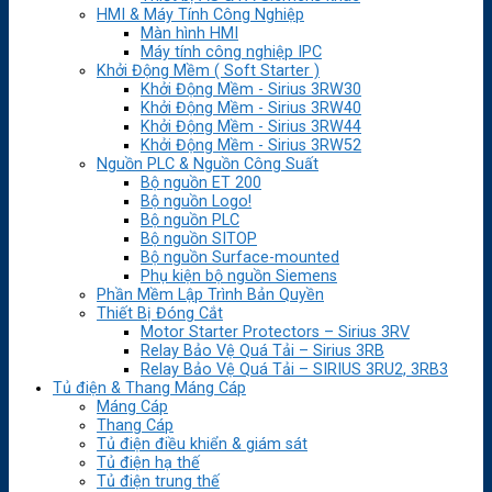
HMI & Máy Tính Công Nghiệp
Màn hình HMI
Máy tính công nghiệp IPC
Khởi Động Mềm ( Soft Starter )
Khởi Động Mềm - Sirius 3RW30
Khởi Động Mềm - Sirius 3RW40
Khởi Động Mềm - Sirius 3RW44
Khởi Động Mềm - Sirius 3RW52
Nguồn PLC & Nguồn Công Suất
Bộ nguồn ET 200
Bộ nguồn Logo!
Bộ nguồn PLC
Bộ nguồn SITOP
Bộ nguồn Surface-mounted
Phụ kiện bộ nguồn Siemens
Phần Mềm Lập Trình Bản Quyền
Thiết Bị Đóng Cắt
Motor Starter Protectors – Sirius 3RV
Relay Bảo Vệ Quá Tải – Sirius 3RB
Relay Bảo Vệ Quá Tải – SIRIUS 3RU2, 3RB3
Tủ điện & Thang Máng Cáp
Máng Cáp
Thang Cáp
Tủ điện điều khiển & giám sát
Tủ điện hạ thế
Tủ điện trung thế