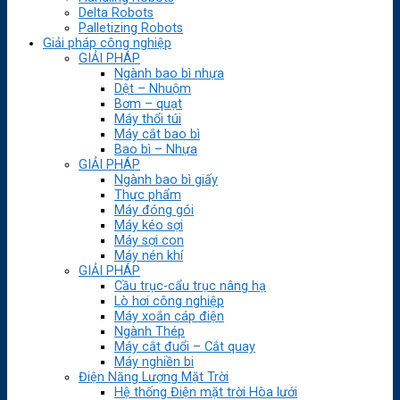
Delta Robots
Palletizing Robots
Giải pháp công nghiệp
GIẢI PHÁP
Ngành bao bì nhựa
Dệt – Nhuộm
Bơm – quạt
Máy thổi túi
Máy cắt bao bì
Bao bì – Nhựa
GIẢI PHÁP
Ngành bao bì giấy
Thực phẩm
Máy đóng gói
Máy kéo sợi
Máy sợi con
Máy nén khí
GIẢI PHÁP
Cầu trục-cẩu trục nâng hạ
Lò hơi công nghiệp
Máy xoắn cáp điện
Ngành Thép
Máy cắt đuổi – Cắt quay
Máy nghiền bi
Điện Năng Lượng Mặt Trời
Hệ thống Điện mặt trời Hòa lưới