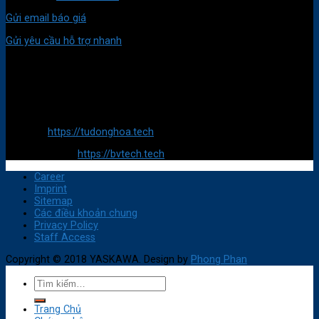
Gửi email báo giá
Gửi yêu cầu hỗ trợ nhanh
ĐỊA CHỈ
Trụ sở chính:
688/24/15A Tân Kỳ Tân Quý, Phường Bình Hưng Hoà, Quận Bình
Tân, TP HCM
Website:
https://tudonghoa.tech
E-Commerce :
https://bvtech.tech
Career
Imprint
Sitemap
Các điều khoản chung
Privacy Policy
Staff Access
Copyright © 2018 YASKAWA. Design by
Phong Phan
Trang Chủ