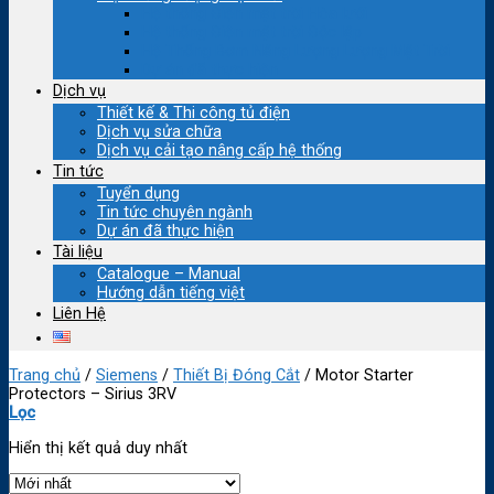
Hệ thống Điện mặt trời Hòa lưới
Hệ thống Điện mặt trời Độc lập
Hệ Thống Bơm Năng Lượng Lượng Mặt Trời
Dự án đã thực hiện
Dịch vụ
Thiết kế & Thi công tủ điện
Dịch vụ sửa chữa
Dịch vụ cải tạo nâng cấp hệ thống
Tin tức
Tuyển dụng
Tin tức chuyên ngành
Dự án đã thực hiện
Tài liệu
Catalogue – Manual
Hướng dẫn tiếng việt
Liên Hệ
Trang chủ
/
Siemens
/
Thiết Bị Đóng Cắt
/
Motor Starter
Protectors – Sirius 3RV
Lọc
Hiển thị kết quả duy nhất