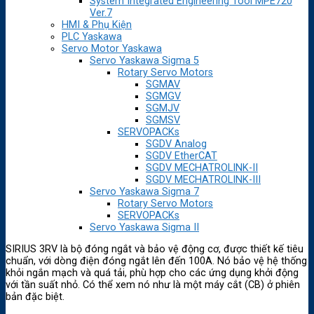
System Integrated Engineering Tool MPE720
Ver.7
HMI & Phụ Kiện
PLC Yaskawa
Servo Motor Yaskawa
Servo Yaskawa Sigma 5
Rotary Servo Motors
SGMAV
SGMGV
SGMJV
SGMSV
SERVOPACKs
SGDV Analog
SGDV EtherCAT
SGDV MECHATROLINK-II
SGDV MECHATROLINK-III
Servo Yaskawa Sigma 7
Rotary Servo Motors
SERVOPACKs
Servo Yaskawa Sigma II
SIRIUS 3RV là bộ đóng ngắt và bảo vệ động cơ, được thiết kế tiêu
chuẩn, với dòng điện đóng ngắt lên đến 100A. Nó bảo vệ hệ thống
khỏi ngắn mạch và quá tải, phù hợp cho các ứng dụng khởi động
với tần suất nhỏ. Có thể xem nó như là một máy cắt (CB) ở phiên
bản đặc biệt.