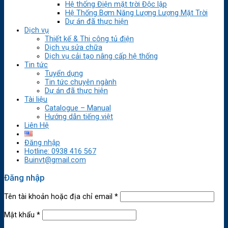
Hệ thống Điện mặt trời Độc lập
Hệ Thống Bơm Năng Lượng Lượng Mặt Trời
Dự án đã thực hiện
Dịch vụ
Thiết kế & Thi công tủ điện
Dịch vụ sửa chữa
Dịch vụ cải tạo nâng cấp hệ thống
Tin tức
Tuyển dụng
Tin tức chuyên ngành
Dự án đã thực hiện
Tài liệu
Catalogue – Manual
Hướng dẫn tiếng việt
Liên Hệ
Đăng nhập
Hotline: 0938 416 567
Buinvt@gmail.com
Đăng nhập
Tên tài khoản hoặc địa chỉ email
*
Mật khẩu
*