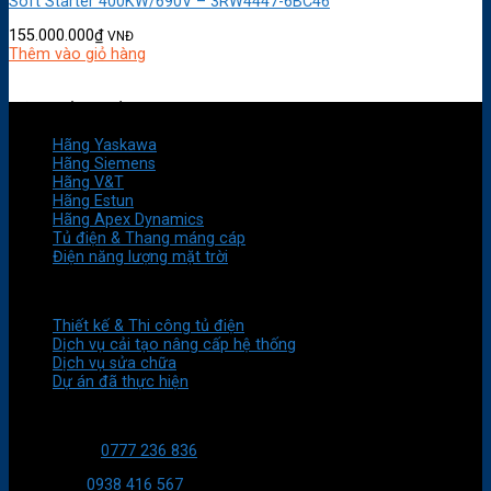
Soft Starter 400KW/690V – 3RW4447-6BC46
155.000.000
₫
VNĐ
Thêm vào giỏ hàng
HÃNG SẢN XUẤT
Hãng Yaskawa
Hãng Siemens
Hãng V&T
Hãng Estun
Hãng Apex Dynamics
Tủ điện & Thang máng cáp
Điện năng lượng mặt trời
DỊCH VỤ
Thiết kế & Thi công tủ điện
Dịch vụ cải tạo nâng cấp hệ thống
Dịch vụ sửa chữa
Dự án đã thực hiện
LIÊN HỆ VỚI CHÚNG TÔI
HT Kỹ thuật:
0777 236 836
Mua hàng:
0938 416 567