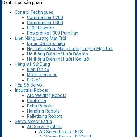
Danh mục sản phẩm
Control Techniques
Commander C200
Commander C300
E300 Elevator
Powerdrive F300 Pum,Fan
Điện Năng Lượng Mặt Trời
Dự án đã thực hiện
Hệ Thống Bơm Năng Lượng Lượng Mặt Trời
Hệ thống Điện mặt trời Độc lập
Hệ thống Điện mặt trời Hòa lưới
Hàng Đã Sử Dụng
Biến tần cũ
Motor servo cũ
PLC cũ
Hộp Số Servo
Industrial Robots
Arc Welding Robots
Controller
Delta Robots
Handling Robots
Palletizing Robots
Servo Motor Estun
AC Servo System
AC Servo Drives - ETS