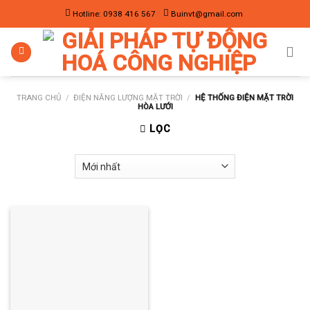
Skip
Hotline: 0938 416 567
Buinvt@gmail.com
to
content
TRANG CHỦ
/
ĐIỆN NĂNG LƯỢNG MẶT TRỜI
/
HỆ THỐNG ĐIỆN MẶT TRỜI
HÒA LƯỚI
LỌC