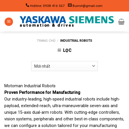
Skip
Hotline: 0938 416 567
Buinvt@gmail.com
to
content
TRANG CHỦ
/
INDUSTRIAL ROBOTS
LỌC
Motoman Industrial Robots
Proven Performance for Manufacturing
Our industry-leading, high-speed industrial robots include high-
payload, extended-reach, ultra-maneuverable seven-axis and
unique 15-axis dual-arm robots. With cutting-edge controllers,
vision systems, peripherals and other best-in-class components,
we can configure a solution tailored for your manufacturing