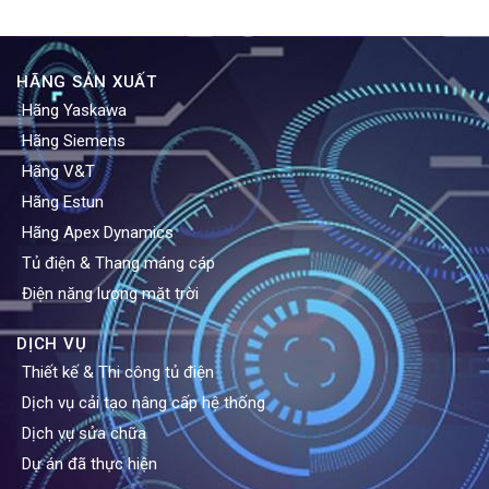
HÃNG SẢN XUẤT
Hãng Yaskawa
Hãng Siemens
Hãng V&T
Hãng Estun
Hãng Apex Dynamics
Tủ điện & Thang máng cáp
Điện năng lượng mặt trời
DỊCH VỤ
Thiết kế & Thi công tủ điện
Dịch vụ cải tạo nâng cấp hệ thống
Dịch vụ sửa chữa
Dự án đã thực hiện