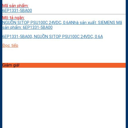
Mã sản phẩm:
6EP1331-5BA00
Mô tả ngắn:
NGUỒN SITOP PSU100C 24VDC, 0.6ANhà sản xuất: SIEMENS Mã
sản phẩm: 6EP1331-5BA00
6EP1331-5BA00, NGUỒN SITOP PSU100C 24VDC, 0.6A
Đọc tiếp
Giảm giá!