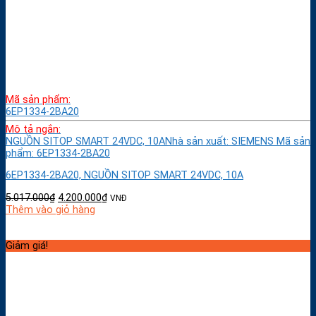
Mã sản phẩm:
6EP1334-2BA20
Mô tả ngắn:
NGUỒN SITOP SMART 24VDC, 10ANhà sản xuất: SIEMENS Mã sản
phẩm: 6EP1334-2BA20
6EP1334-2BA20, NGUỒN SITOP SMART 24VDC, 10A
5.017.000
₫
4.200.000
₫
VNĐ
Thêm vào giỏ hàng
Giảm giá!