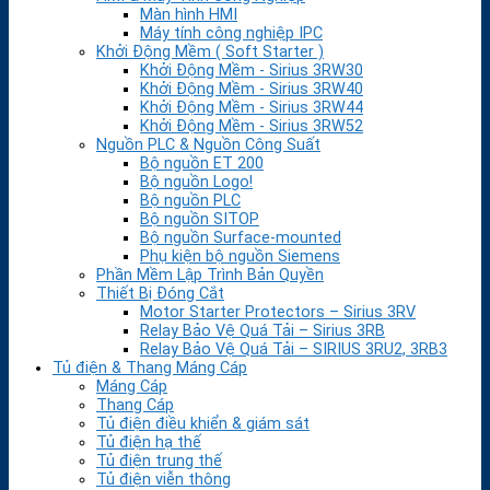
Màn hình HMI
Máy tính công nghiệp IPC
Khởi Động Mềm ( Soft Starter )
Khởi Động Mềm - Sirius 3RW30
Khởi Động Mềm - Sirius 3RW40
Khởi Động Mềm - Sirius 3RW44
Khởi Động Mềm - Sirius 3RW52
Nguồn PLC & Nguồn Công Suất
Bộ nguồn ET 200
Bộ nguồn Logo!
Bộ nguồn PLC
Bộ nguồn SITOP
Bộ nguồn Surface-mounted
Phụ kiện bộ nguồn Siemens
Phần Mềm Lập Trình Bản Quyền
Thiết Bị Đóng Cắt
Motor Starter Protectors – Sirius 3RV
Relay Bảo Vệ Quá Tải – Sirius 3RB
Relay Bảo Vệ Quá Tải – SIRIUS 3RU2, 3RB3
Tủ điện & Thang Máng Cáp
Máng Cáp
Thang Cáp
Tủ điện điều khiển & giám sát
Tủ điện hạ thế
Tủ điện trung thế
Tủ điện viễn thông