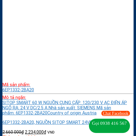
Mã sản phẩm:
6EP1332-2BA20
Mô tả ngắn:
SITOP SMART 60 W NGUỒN CUNG CẤP: 120/230 V AC ĐIỆN ÁP
NGÕ RA: 24 V DC/2.5 A Nhà sản xuất: SIEMENS Mã sản
phẩm: 6EP1332-2BA20Country of origin Austria
Chat Facebook
6EP1332-2BA20, NGUỒN SITOP SMART 24VDC, 2.5A
Gọi 0938 416 567
2.660.000
₫
2.234.000
₫
VNĐ