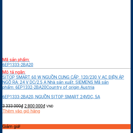
Mã sản phẩm:
6EP1333-2BA20
Mô tả ngắn:
SITOP SMART 60 W NGUỒN CUNG CẤP: 120/230 V AC ĐIỆN ÁP
NGÕ RA: 24 V DC/2.5 A Nhà sản xuất: SIEMENS Mã sản
phẩm: 6EP1332-2BA20Country of origin Austria
6EP1333-2BA20, NGUỒN SITOP SMART 24VDC, 5A
3.333.000
₫
2.800.000
₫
VNĐ
Thêm vào giỏ hàng
Giảm giá!