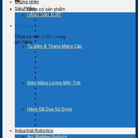
Chứng nhận
Sản Phẩm
Chưa có sản phẩm
trong giỏ hàng.
HÃNG SẢN XUẤT
Hãng Yaskawa
Hãng Siemens
Giỏ hàng
Control Techniques
Hãng V&T
Chưa có sản phẩm trong
Hãng ESTUN
giỏ hàng.
Tủ điện & Thang Máng Cáp
Tủ điện điều khiển & giám sát
Tủ điện hạ thế
Tủ điện trung thế
Tủ điện viễn thông
Máng Cáp
Thang Cáp
Điện Năng Lượng Mặt Trời
Hệ thống Điện mặt trời Hòa lưới
Hệ thống Điện mặt trời Độc lập
Hệ Thống Bơm Năng Lượng Lượng Mặt Trời
Dự án đã thực hiện
Hàng Đã Qua Sử Dụng
Biến tần cũ
Motor servo cũ
PLC cũ
Industrial Robotics
Arc Welding Robots