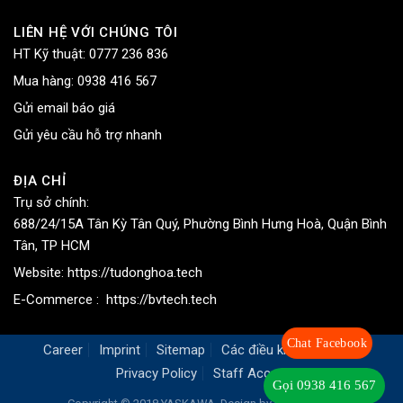
LIÊN HỆ VỚI CHÚNG TÔI
HT Kỹ thuật:
0777 236 836
Mua hàng:
0938 416 567
Gửi email báo giá
Gửi yêu cầu hỗ trợ nhanh
ĐỊA CHỈ
Trụ sở chính:
688/24/15A Tân Kỳ Tân Quý, Phường Bình Hưng Hoà, Quận Bình
Tân, TP HCM
Website:
https://tudonghoa.tech
E-Commerce :
https://bvtech.tech
Chat Facebook
Career
Imprint
Sitemap
Các điều khoản chung
Privacy Policy
Staff Access
Gọi 0938 416 567