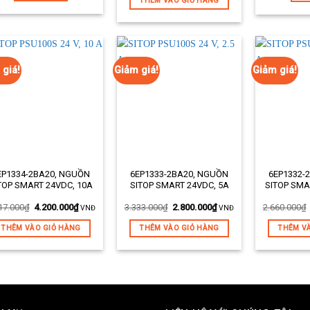
THÊM VÀO GIỎ HÀNG
 giá!
Giảm giá!
Giảm giá!
EP1334-2BA20, NGUỒN
6EP1333-2BA20, NGUỒN
6EP1332-
ản phẩm:
Mã sản phẩm:
Mã sản phẩm
TOP SMART 24VDC, 10A
SITOP SMART 24VDC, 5A
SITOP SMA
ả ngắn:
Mô tả ngắn:
Mô tả ngắn:
17.000
₫
4.200.000
₫
3.333.000
₫
2.800.000
₫
2.660.000
₫
VNĐ
VNĐ
THÊM VÀO GIỎ HÀNG
THÊM VÀO GIỎ HÀNG
THÊM V