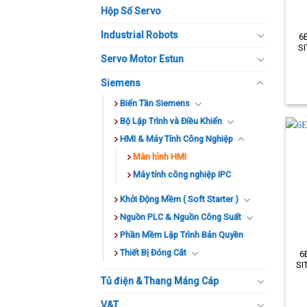
Hộp Số Servo
Industrial Robots
6
Mã s
S
Servo Motor Estun
Mô t
Siemens
Biến Tần Siemens
Bộ Lập Trình và Điều Khiển
HMI & Máy Tính Công Nghiệp
Màn hình HMI
Máy tính công nghiệp IPC
Khởi Động Mềm ( Soft Starter )
Nguồn PLC & Nguồn Công Suất
Phần Mềm Lập Trình Bản Quyền
Thiết Bị Đóng Cắt
6
Mã s
SI
Tủ điện & Thang Máng Cáp
Mô t
V&T