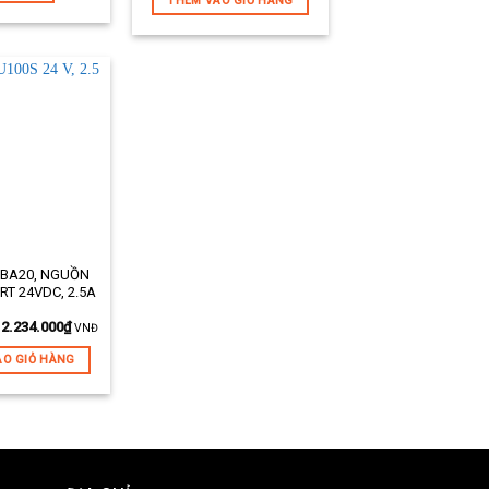
THÊM VÀO GIỎ HÀNG
2BA20, NGUỒN
:
RT 24VDC, 2.5A
2.234.000
₫
VNĐ
ÀO GIỎ HÀNG