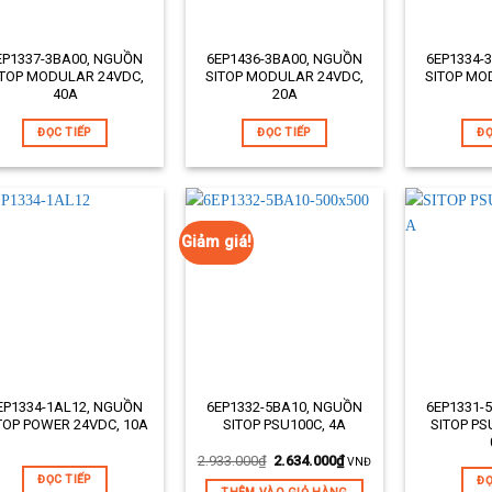
EP1337-3BA00, NGUỒN
6EP1436-3BA00, NGUỒN
6EP1334-
ản phẩm:
Mã sản phẩm:
Mã sản phẩm
ITOP MODULAR 24VDC,
SITOP MODULAR 24VDC,
SITOP MO
40A
20A
ả ngắn:
Mô tả ngắn:
Mô tả ngắn:
ĐỌC TIẾP
ĐỌC TIẾP
ĐỌ
Giảm giá!
EP1334-1AL12, NGUỒN
6EP1332-5BA10, NGUỒN
6EP1331-
ản phẩm:
Mã sản phẩm:
Mã sản phẩm
TOP POWER 24VDC, 10A
SITOP PSU100C, 4A
SITOP PS
ả ngắn:
Mô tả ngắn:
Mô tả ngắn:
2.933.000
₫
2.634.000
₫
VNĐ
ĐỌC TIẾP
ĐỌ