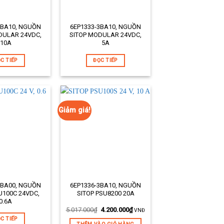
3BA10, NGUỒN
6EP1333-3BA10, NGUỒN
:
Mã sản phẩm:
DULAR 24VDC,
SITOP MODULAR 24VDC,
10A
5A
Mô tả ngắn:
C TIẾP
ĐỌC TIẾP
Giảm giá!
5BA00, NGUỒN
6EP1336-3BA10, NGUỒN
:
Mã sản phẩm:
U100C 24VDC,
SITOP PSU8200 20A
0.6A
Mô tả ngắn:
5.017.000
₫
4.200.000
₫
VNĐ
C TIẾP