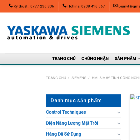
Skip
Kỹ thuật : 0777 236 836
Hotline: 0938 416 567
Buinvt@gma
to
content
TRANG CHỦ
CHỨNG NHẬN
SẢN PHẨM
TRANG CHỦ
/
SIEMENS
/
HMI & MÁY TÍNH CÔNG NGHI
Danh mục sản phẩm
Control Techniques
Điện Năng Lượng Mặt Trời
Hàng Đã Sử Dụng