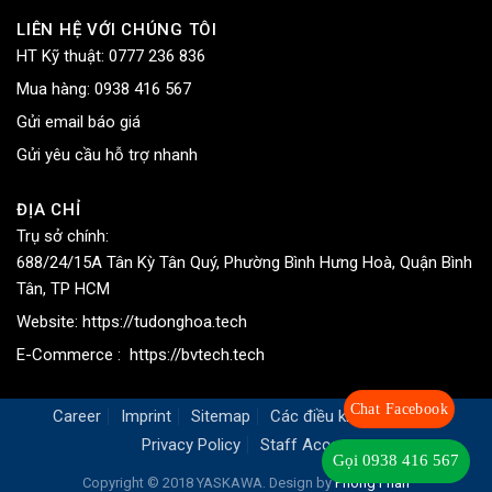
LIÊN HỆ VỚI CHÚNG TÔI
HT Kỹ thuật:
0777 236 836
Mua hàng:
0938 416 567
Gửi email báo giá
Gửi yêu cầu hỗ trợ nhanh
ĐỊA CHỈ
Trụ sở chính:
688/24/15A Tân Kỳ Tân Quý, Phường Bình Hưng Hoà, Quận Bình
Tân, TP HCM
Website:
https://tudonghoa.tech
E-Commerce :
https://bvtech.tech
Chat Facebook
Career
Imprint
Sitemap
Các điều khoản chung
Privacy Policy
Staff Access
Gọi 0938 416 567
Copyright © 2018 YASKAWA. Design by
Phong Phan