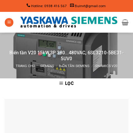
Skip
Hotline: 0938 416 567
Buinvt@gmail.com
to
content
Biến tần V20 15kW,3P 380…480VAC, 6SL3210-5BE31-
5UV0
TRANG CHỦ
/
SIEMENS
/
BIẾN TẦN SIEMENS
/
SINAMICS V20
LỌC