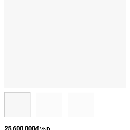
25.600.000
₫
VNĐ