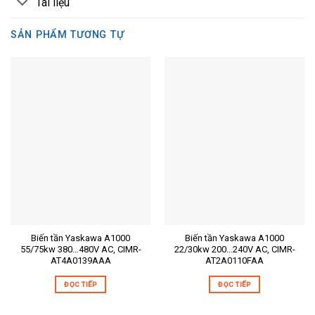
Tài liệu
SẢN PHẨM TƯƠNG TỰ
Biến tần Yaskawa A1000
Biến tần Yaskawa A1000
55/75kw 380…480V AC, CIMR-
22/30kw 200…240V AC, CIMR-
AT4A0139AAA
AT2A0110FAA
ĐỌC TIẾP
ĐỌC TIẾP