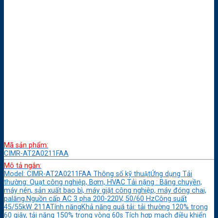
Mã sản phẩm:
CIMR-AT2A0211FAA
Mô tả ngắn:
Model: CIMR-AT2A0211FAA Thông số kỹ thuậtỨng dụng Tải
thường: Quạt công nghiệp, Bơm, HVAC Tải nặng : Băng chuyền,
máy nén, sản xuất bao bì, máy giặt công nghiệp, máy đóng chai,
palăng.Nguồn cấp AC 3 pha 200-220V, 50/60 HzCông suất
45/55kW 211ATính năngKhả năng quá tải: tải thường 120% trong
60 giây, tải nặng 150% trong vòng 60s Tích hợp mạch điều khiển