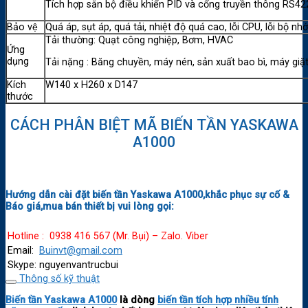
Tích hợp sẵn bộ điều khiển PID và cổng truyền thông RS4
Bảo vệ
Quá áp, sụt áp, quá tải, nhiệt độ quá cao, lỗi CPU, lỗi bộ 
Tải thường: Quạt công nghiệp, Bơm, HVAC
Ứng
dụng
Tải nặng : Băng chuyền, máy nén, sản xuất bao bì, máy giặ
Kích
W140 x H260 x D147
thước
CÁCH PHÂN BIỆT MÃ BIẾN TẦN YASKAWA
A1000
Hướng dẫn cài đặt biến tần Yaskawa A1000,khắc phục sự cố &
Báo giá,mua bán thiết bị vui lòng gọi:
Hotline : 0938 416 567 (Mr. Bụi) – Zalo. Viber
Email:
Buinvt@gmail.com
Skype: nguyenvantrucbui
Thông số kỹ thuật
Biến tần Yaskawa A1000
là dòng
biến tần tích hợp nhiều tính