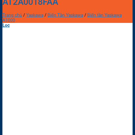
AT2A0018FAA
Trang chủ
/
Yaskawa
/
Biến Tần Yaskawa
/
Biến tần Yaskawa
A1000
Lọc