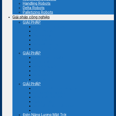
Handling Robots
Delta Robots
Palletizing Robots
Giải pháp công nghiệp
GIẢI PHÁP
Ngành bao bì nhựa
Dệt – Nhuộm
Bơm – quạt
Máy thổi túi
Máy cắt bao bì
Bao bì – Nhựa
GIẢI PHÁP
Ngành bao bì giấy
Thực phẩm
Máy đóng gói
Máy kéo sợi
Máy sợi con
Máy nén khí
GIẢI PHÁP
Cầu trục-cẩu trục nâng hạ
Lò hơi công nghiệp
Máy xoắn cáp điện
Ngành Thép
Máy cắt đuổi – Cắt quay
Máy nghiền bi
Điện Năng Lượng Mặt Trời