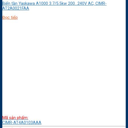
Biến tần Yaskawa A1000 3.7/5.5kw 200…240V AC, CIMR-
AT2A0021FAA
Đọc tiếp
Mã sản phẩm:
CIMR-AT4A0103AAA