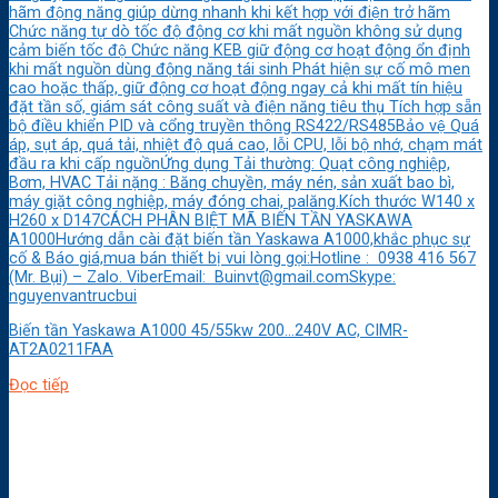
hãm động năng giúp dừng nhanh khi kết hợp với điện trở hãm
Chức năng tự dò tốc độ động cơ khi mất nguồn không sử dụng
cảm biến tốc độ Chức năng KEB giữ động cơ hoạt động ổn định
khi mất nguồn dùng động năng tái sinh Phát hiện sự cố mô men
cao hoặc thấp, giữ động cơ hoạt động ngay cả khi mất tín hiệu
đặt tần số, giám sát công suất và điện năng tiêu thụ Tích hợp sẵn
bộ điều khiển PID và cổng truyền thông RS422/RS485Bảo vệ Quá
áp, sụt áp, quá tải, nhiệt độ quá cao, lỗi CPU, lỗi bộ nhớ, chạm mát
đầu ra khi cấp nguồnỨng dụng Tải thường: Quạt công nghiệp,
Bơm, HVAC Tải nặng : Băng chuyền, máy nén, sản xuất bao bì,
máy giặt công nghiệp, máy đóng chai, palăng.Kích thước W140 x
H260 x D147CÁCH PHÂN BIỆT MÃ BIẾN TẦN YASKAWA
A1000Hướng dẫn cài đặt biến tần Yaskawa A1000,khắc phục sự
cố & Báo giá,mua bán thiết bị vui lòng gọi:Hotline : 0938 416 567
(Mr. Bụi) – Zalo. ViberEmail: Buinvt@gmail.comSkype:
nguyenvantrucbui
Biến tần Yaskawa A1000 45/55kw 200…240V AC, CIMR-
AT2A0211FAA
Đọc tiếp