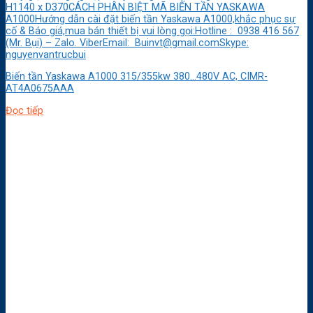
H1140 x D370CÁCH PHÂN BIỆT MÃ BIẾN TẦN YASKAWA
A1000Hướng dẫn cài đặt biến tần Yaskawa A1000,khắc phục sự
cố & Báo giá,mua bán thiết bị vui lòng gọi:Hotline : 0938 416 567
(Mr. Bụi) – Zalo. ViberEmail: Buinvt@gmail.comSkype:
nguyenvantrucbui
Biến tần Yaskawa A1000 315/355kw 380…480V AC, CIMR-
AT4A0675AAA
Đọc tiếp