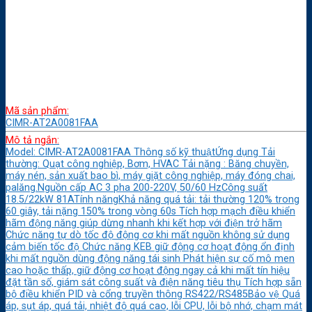
Mã sản phẩm:
CIMR-AT2A0081FAA
Mô tả ngắn:
Model: CIMR-AT2A0081FAA Thông số kỹ thuậtỨng dụng Tải
thường: Quạt công nghiệp, Bơm, HVAC Tải nặng : Băng chuyền,
máy nén, sản xuất bao bì, máy giặt công nghiệp, máy đóng chai,
palăng.Nguồn cấp AC 3 pha 200-220V, 50/60 HzCông suất
18.5/22kW 81ATính năngKhả năng quá tải: tải thường 120% trong
60 giây, tải nặng 150% trong vòng 60s Tích hợp mạch điều khiển
hãm động năng giúp dừng nhanh khi kết hợp với điện trở hãm
Chức năng tự dò tốc độ động cơ khi mất nguồn không sử dụng
cảm biến tốc độ Chức năng KEB giữ động cơ hoạt động ổn định
khi mất nguồn dùng động năng tái sinh Phát hiện sự cố mô men
cao hoặc thấp, giữ động cơ hoạt động ngay cả khi mất tín hiệu
đặt tần số, giám sát công suất và điện năng tiêu thụ Tích hợp sẵn
bộ điều khiển PID và cổng truyền thông RS422/RS485Bảo vệ Quá
áp, sụt áp, quá tải, nhiệt độ quá cao, lỗi CPU, lỗi bộ nhớ, chạm mát