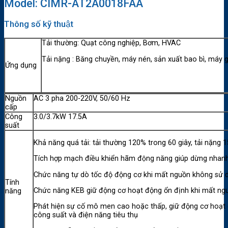
Model: CIMR-AT2A0018FAA
Thông số kỹ thuật
Tải thường: Quạt công nghiệp, Bơm, HVAC
Tải nặng : Băng chuyền, máy nén, sản xuất bao bì, máy g
Ứng dụng
Nguồn
AC 3 pha 200-220V, 50/60 Hz
cấp
Công
3.0/3.7kW 17.5A
suất
Khả năng quá tải: tải thường 120% trong 60 giây, tải nặng
Tích hợp mạch điều khiển hãm động năng giúp dừng nhanh k
Chức năng tự dò tốc độ động cơ khi mất nguồn không sử dụ
Tính
Chức năng KEB giữ động cơ hoạt động ổn định khi mất ngu
năng
Phát hiện sự cố mô men cao hoặc thấp, giữ động cơ hoạt đ
công suất và điện năng tiêu thụ