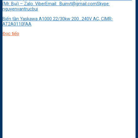
(Mr. Bụi) – Zalo. ViberEmail: Buinvt@gmail.comSkype:
nguyenvantrucbui
Biến tần Yaskawa A1000 22/30kw 200…240V AC, CIMR-
AT2A0110FAA
Đọc tiếp