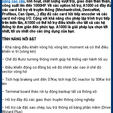
năng cao cấp
, linh hoạt, chất lượng vượt trội, giao diện thân thiện,
công suất lên đến 1000HP.
Về các option hỗ trợ, A1000 có đầy đủ
các card hỗ trợ về truyền thông (Mechantrolink, DeviceNet,
Profibus, Can Open,…) đầy đủ các card hồi tiếp encoder và các
card mở rộng I/O.
Cộng với khả năng cho phép lập trình trực tiếp
trên biến tần, A1000 có thể hỗ trợ điều khiển cho tất cả các hệ
thống từ đơn giản đến phức tạp. A1000 là giải pháp lựa chọn tốt
nhất, tối ưu nhất cho các ứng dụng của bạn.
TÍNH NĂNG NỔI BẬT
– Khả năng điều khiển vòng hở, vòng kín, moment và có thể điều
khiển vị trí (vòng kín)
– Chế độ Auto turning thông minh giúp hệ thống vận hành tối ưu
– Điều khiển động cơ đồng bộ với độ chính xác cao ở chế độ
vector vòng hở
– Tích hợp braking unit đến 37Kw, tích hợp DC reactor từ 30Kw trở
lên
– Terminal board tháo rời tự động backup tất cả thông số-
– Hỗ trợ đầy đủ các giao thức truyền thông công nghiệp
– Hỗ trợ cài đặt, sao chép, lưu trữ thông số bằng phần mềm (Drive
Wizard Plus)