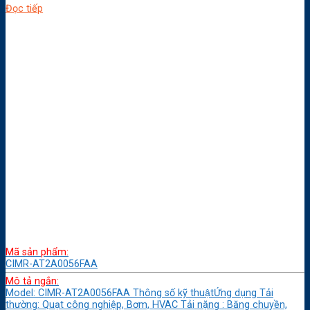
Đọc tiếp
Mã sản phẩm:
CIMR-AT2A0056FAA
Mô tả ngắn:
Model: CIMR-AT2A0056FAA Thông số kỹ thuậtỨng dụng Tải
thường: Quạt công nghiệp, Bơm, HVAC Tải nặng : Băng chuyền,