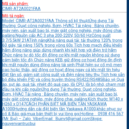
Mã sản phẩm:
CIMR-AT2A0021FAA
Mô tả ngắn:
Model: CIMR-AT2A0021FAA Thông số kỹ thuậtỨng dụng Tải
thường: Quạt công nghiệp, Bơm, HVAC Tải nặng : Băng chuyền,
máy nén, sản xuất bao bì, máy giặt công nghiệp, máy đóng chai,
palăng.Nguồn cấp AC 3 pha 200-220V, 50/60 HzCông suất
3.7/5.5kW 21ATính năngKhả năng quá tải: tải thường 120% trong
60 giây, tải nặng 150% trong vòng 60s Tích hợp mạch điều khiển
hãm động năng giúp dừng nhanh khi kết hợp với điện trở hãm
Chức năng tự dò tốc độ động cơ khi mất nguồn không sử dụng
cảm biến tốc độ Chức năng KEB giữ động cơ hoạt động ổn định
khi mất nguồn dùng động năng tái sinh Phát hiện sự cố mô men
cao hoặc thấp, giữ động cơ hoạt động ngay cả khi mất tín hiệu
đặt tần số, giám sát công suất và điện năng tiêu thụ Tích hợp sẵn
bộ điều khiển PID và cổng truyền thông RS422/RS485Bảo vệ Quá
áp, sụt áp, quá tải, nhiệt độ quá cao, lỗi CPU, lỗi bộ nhớ, chạm mát
đầu ra khi cấp nguồnỨng dụng Tải thường: Quạt công nghiệp,
Bơm, HVAC Tải nặng : Băng chuyền, máy nén, sản xuất bao bì,
máy giặt công nghiệp, máy đóng chai, palăng.Kích thước W140 x
H260 x D147CÁCH PHÂN BIỆT MÃ BIẾN TẦN YASKAWA
A1000Hướng dẫn cài đặt biến tần Yaskawa A1000,khắc phục sự
cố & Báo giá,mua bán thiết bị vui lòng gọi:Hotline : 0938 416 567
(Mr. Bụi) – Zalo. ViberEmail: Buinvt@gmail.comSkype:
nguyenvantrucbui