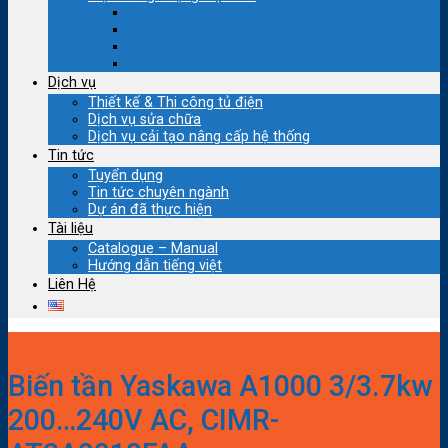
Hệ thống Điện mặt trời Hòa lưới
Hệ thống Điện mặt trời Độc lập
Hệ Thống Bơm Năng Lượng Lượng Mặt Trời
Dự án đã thực hiện
Dịch vụ
Thiết kế & Thi công tủ điện
Dịch vụ sửa chữa
Dịch vụ cải tạo nâng cấp hệ thống
Tin tức
Tuyển dụng
Tin tức chuyên ngành
Dự án đã thực hiện
Tài liệu
Catalogue – Manual
Hướng dẫn tiếng việt
Liên Hệ
Biến tần Yaskawa A1000 3/3.7kw
200…240V AC, CIMR-