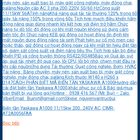
máy nén, sản xuất bao bì, máy giặt công nghiệp, máy đóng chai,
palăng.Nguồn cấp AC 3 pha 200-220V, 50/60 HzCông suất
11/15kW 56ATính năngKhả năng quá tải: tải thường 120% trong 60
giây, tải nặng 150% trong vòng 60s Tích hợp mạch điều khiển hãm
động năng giúp dừng nhanh khi kết hợp với điện trở hãm Chức
năng tự dò tốc độ động cơ khi mất nguồn không sử dụng cảm
biến tốc độ Chức năng KEB giữ động cơ hoạt động ổn định khi
mất nguồn dùng động năng tái sinh Phát hiện sự cố mô men cao
hoặc thấp, giữ động cơ hoạt động ngay cả khi mất tín hiệu đặt tần
số, giám sát công suất và điện năng tiêu thụ Tích hợp sẵn bộ điều
khiển PID và cổng truyền thông RS422/RS485Bảo vệ Quá áp, sụt
áp, quá tải, nhiệt độ quá cao, lỗi CPU, lỗi bộ nhớ, chạm mát đầu ra
khi cấp nguồnỨng dụng Tải thường: Quạt công nghiệp, Bơm, HVAC
Tải nặng : Băng chuyền, máy nén, sản xuất bao bì, máy giặt công
nghiệp, máy đóng chai, palăng.Kích thước W140 x H260 x
D147CÁCH PHÂN BIỆT MÃ BIẾN TẦN YASKAWA A1000Hướng dẫn
cài đặt biến tần Yaskawa A1000,khắc phục sự cố & Báo giá,mua
bán thiết bị vui lòng gọi:Hotline : 0938 416 567 (Mr. Bụi) – Zalo.
ViberEmail: Buinvt@gmail.comSkype: nguyenvantrucbui
Biến tần Yaskawa A1000 11/15kw 200…240V AC, CIMR-
AT2A0056FAA
Đọc tiếp