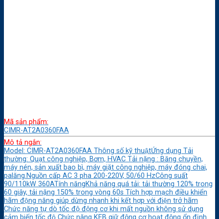
Mã sản phẩm:
CIMR-AT2A0360FAA
Mô tả ngắn:
Model: CIMR-AT2A0360FAA Thông số kỹ thuậtỨng dụng Tải
thường: Quạt công nghiệp, Bơm, HVAC Tải nặng : Băng chuyền,
máy nén, sản xuất bao bì, máy giặt công nghiệp, máy đóng chai,
palăng.Nguồn cấp AC 3 pha 200-220V, 50/60 HzCông suất
90/110kW 360ATính năngKhả năng quá tải: tải thường 120% trong
60 giây, tải nặng 150% trong vòng 60s Tích hợp mạch điều khiển
hãm động năng giúp dừng nhanh khi kết hợp với điện trở hãm
Chức năng tự dò tốc độ động cơ khi mất nguồn không sử dụng
cảm biến tốc độ Chức năng KEB giữ động cơ hoạt động ổn định