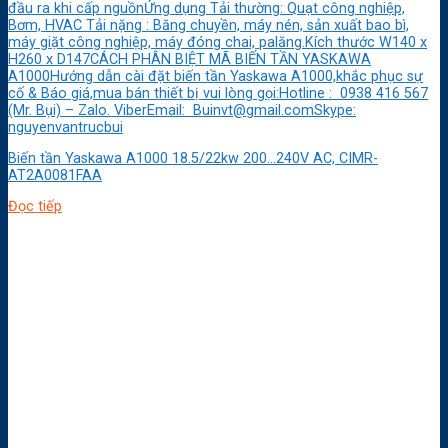
đầu ra khi cấp nguồnỨng dụng Tải thường: Quạt công nghiệp,
Bơm, HVAC Tải nặng : Băng chuyền, máy nén, sản xuất bao bì,
máy giặt công nghiệp, máy đóng chai, palăng.Kích thước W140 x
H260 x D147CÁCH PHÂN BIỆT MÃ BIẾN TẦN YASKAWA
A1000Hướng dẫn cài đặt biến tần Yaskawa A1000,khắc phục sự
cố & Báo giá,mua bán thiết bị vui lòng gọi:Hotline : 0938 416 567
(Mr. Bụi) – Zalo. ViberEmail: Buinvt@gmail.comSkype:
nguyenvantrucbui
Biến tần Yaskawa A1000 18.5/22kw 200…240V AC, CIMR-
AT2A0081FAA
Đọc tiếp