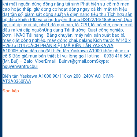
khi mất nguồn dùng động năng tái sinh Phát hiện sự cố mô men
cao hoặc thấp, giữ động cơ hoạt động ngay cả khi mất tín hiệu
đặt tần số, giám sát công suất và điện năng tiêu thụ Tích hợp sẵn
bộ điều khiển PID và cổng truyền thông RS422/RS485Bảo vệ Quá
áp, sụt áp, quá tải, nhiệt độ quá cao, lỗi CPU, lỗi bộ nhớ, chạm mát
đầu ra khi cấp nguồnỨng dụng Tải thường: Quạt công nghiệp,
Bơm, HVAC Tải nặng : Băng chuyền, máy nén, sản xuất bao bì,
máy giặt công nghiệp, máy đóng chai, palăng.Kích thước W140 x
H260 x D147CÁCH PHÂN BIỆT MÃ BIẾN TẦN YASKAWA
A1000Hướng dẫn cài đặt biến tần Yaskawa A1000,khắc phục sự
cố & Báo giá,mua bán thiết bị vui lòng gọi:Hotline : 0938 416 567
(Mr. Bụi) – Zalo. ViberEmail: Buinvt@gmail.comSkype:
nguyenvantrucbui
Biến tần Yaskawa A1000 90/110kw 200…240V AC, CIMR-
AT2A0360FAA
Đọc tiếp