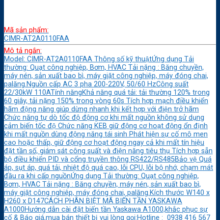
Mã sản phẩm:
CIMR-AT2A0110FAA
Mô tả ngắn:
Model: CIMR-AT2A0110FAA Thông số kỹ thuậtỨng dụng Tải
thường: Quạt công nghiệp, Bơm, HVAC Tải nặng : Băng chuyền,
máy nén, sản xuất bao bì, máy giặt công nghiệp, máy đóng chai,
palăng.Nguồn cấp AC 3 pha 200-220V, 50/60 HzCông suất
22/30kW 110ATính năngKhả năng quá tải: tải thường 120% trong
60 giây, tải nặng 150% trong vòng 60s Tích hợp mạch điều khiển
hãm động năng giúp dừng nhanh khi kết hợp với điện trở hãm
Chức năng tự dò tốc độ động cơ khi mất nguồn không sử dụng
cảm biến tốc độ Chức năng KEB giữ động cơ hoạt động ổn định
khi mất nguồn dùng động năng tái sinh Phát hiện sự cố mô men
cao hoặc thấp, giữ động cơ hoạt động ngay cả khi mất tín hiệu
đặt tần số, giám sát công suất và điện năng tiêu thụ Tích hợp sẵn
bộ điều khiển PID và cổng truyền thông RS422/RS485Bảo vệ Quá
áp, sụt áp, quá tải, nhiệt độ quá cao, lỗi CPU, lỗi bộ nhớ, chạm mát
đầu ra khi cấp nguồnỨng dụng Tải thường: Quạt công nghiệp,
Bơm, HVAC Tải nặng : Băng chuyền, máy nén, sản xuất bao bì,
máy giặt công nghiệp, máy đóng chai, palăng.Kích thước W140 x
H260 x D147CÁCH PHÂN BIỆT MÃ BIẾN TẦN YASKAWA
A1000Hướng dẫn cài đặt biến tần Yaskawa A1000,khắc phục sự
cố & Báo giá,mua bán thiết bị vui lòng gọi:Hotline : 0938 416 567