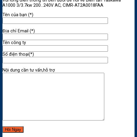
Vui lòng điền thông tin bên dưới để hỏi về Biến tần Yaskawa
A1000 3/3.7kw 200…240V AC, CIMR-AT2A0018FAA
Tên của bạn (*)
Địa chỉ Email (*)
Tên công ty
Số điện thoại(*)
Nội dung cần tư vấn,hỗ trợ