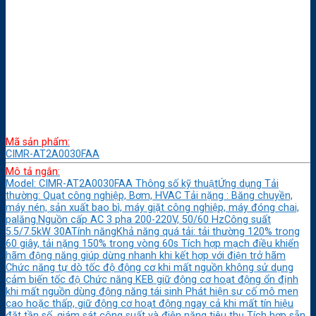
Mã sản phẩm:
CIMR-AT2A0030FAA
Mô tả ngắn:
Model: CIMR-AT2A0030FAA Thông số kỹ thuậtỨng dụng Tải
thường: Quạt công nghiệp, Bơm, HVAC Tải nặng : Băng chuyền,
máy nén, sản xuất bao bì, máy giặt công nghiệp, máy đóng chai,
palăng.Nguồn cấp AC 3 pha 200-220V, 50/60 HzCông suất
5.5/7.5kW 30ATính năngKhả năng quá tải: tải thường 120% trong
60 giây, tải nặng 150% trong vòng 60s Tích hợp mạch điều khiển
hãm động năng giúp dừng nhanh khi kết hợp với điện trở hãm
Chức năng tự dò tốc độ động cơ khi mất nguồn không sử dụng
cảm biến tốc độ Chức năng KEB giữ động cơ hoạt động ổn định
khi mất nguồn dùng động năng tái sinh Phát hiện sự cố mô men
cao hoặc thấp, giữ động cơ hoạt động ngay cả khi mất tín hiệu
đặt tần số, giám sát công suất và điện năng tiêu thụ Tích hợp sẵn