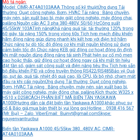
Mô tả ngắn:
Model: CIMR-AT4A0103AAA Thông số kỹ thuậtỨng dụng Tải
thường: Quạt công nghiệp, Bơm, HVAC Tải nặng : Băng chuyền,
máy nén, sản xuất bao bì, máy giặt công nghiệp, máy đóng chai,
palăng.Nguồn cấp AC 3 pha 380-480V, 50/60 HzCông suất
45/55kW 103ATính năngKhả năng quá tải: tải thường 120% trong
60 giây, tải nặng 150% trong vòng 60s Tích hợp mạch điều khiển
hãm động năng giúp dừng nhanh khi kết hợp với điện trở hãm
Chức năng tự dò tốc độ động cơ khi mất nguồn không sử dụng
cảm biến tốc độ Chức năng KEB giữ động cơ hoạt động ổn định
khi mất nguồn dùng động năng tái sinh Phát hiện sự cố mô men
cao hoặc thấp, giữ động cơ hoạt động ngay cả khi mất tín hiệu
đặt tần số, giám sát công suất và điện năng tiêu thụ Tích hợp sẵn
bộ điều khiển PID và cổng truyền thông RS422/RS485Bảo vệ Quá
áp, sụt áp, quá tải, nhiệt độ quá cao, lỗi CPU, lỗi bộ nhớ, chạm mát
đầu ra khi cấp nguồnỨng dụng Tải thường: Quạt công nghiệp,
Bơm, HVAC Tải nặng : Băng chuyền, máy nén, sản xuất bao bì,
máy giặt công nghiệp, máy đóng chai, palăng.Kích thước W325 x
H510 x D258CÁCH PHÂN BIỆT MÃ BIẾN TẦN YASKAWA
A1000Hướng dẫn cài đặt biến tần Yaskawa A1000,khắc phục sự
cố & Báo giá,mua bán thiết bị vui lòng gọi:Hotline : 0938 416 567
(Mr. Bụi) – Zalo. ViberEmail: Buinvt@gmail.comSkype:
nguyenvantrucbui
Biến tần Yaskawa A1000 45/55kw 380…480V AC, CIMR-
AT4A0103AAA