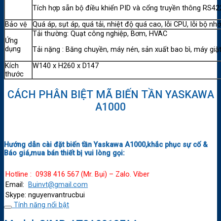
Tích hợp sẵn bộ điều khiển PID và cổng truyền thông RS4
Bảo vệ
Quá áp, sụt áp, quá tải, nhiệt độ quá cao, lỗi CPU, lỗi bộ 
Tải thường: Quạt công nghiệp, Bơm, HVAC
Ứng
dụng
Tải nặng : Băng chuyền, máy nén, sản xuất bao bì, máy giặ
Kích
W140 x H260 x D147
thước
CÁCH PHÂN BIỆT MÃ BIẾN TẦN YASKAWA
A1000
Hướng dẫn cài đặt biến tần Yaskawa A1000,khắc phục sự cố &
Báo giá,mua bán thiết bị vui lòng gọi:
Hotline : 0938 416 567 (Mr. Bụi) – Zalo. Viber
Email:
Buinvt@gmail.com
Skype: nguyenvantrucbui
Tính năng nổi bật