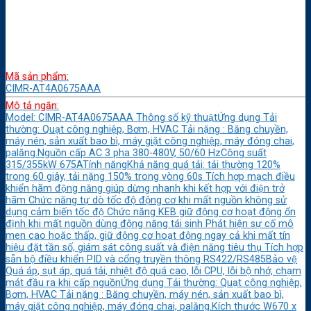
Mã sản phẩm:
CIMR-AT4A0675AAA
Mô tả ngắn:
Model: CIMR-AT4A0675AAA Thông số kỹ thuậtỨng dụng Tải
thường: Quạt công nghiệp, Bơm, HVAC Tải nặng : Băng chuyền,
máy nén, sản xuất bao bì, máy giặt công nghiệp, máy đóng chai,
palăng.Nguồn cấp AC 3 pha 380-480V, 50/60 HzCông suất
315/355kW 675ATính năngKhả năng quá tải: tải thường 120%
trong 60 giây, tải nặng 150% trong vòng 60s Tích hợp mạch điều
khiển hãm động năng giúp dừng nhanh khi kết hợp với điện trở
hãm Chức năng tự dò tốc độ động cơ khi mất nguồn không sử
dụng cảm biến tốc độ Chức năng KEB giữ động cơ hoạt động ổn
định khi mất nguồn dùng động năng tái sinh Phát hiện sự cố mô
men cao hoặc thấp, giữ động cơ hoạt động ngay cả khi mất tín
hiệu đặt tần số, giám sát công suất và điện năng tiêu thụ Tích hợp
sẵn bộ điều khiển PID và cổng truyền thông RS422/RS485Bảo vệ
Quá áp, sụt áp, quá tải, nhiệt độ quá cao, lỗi CPU, lỗi bộ nhớ, chạm
mát đầu ra khi cấp nguồnỨng dụng Tải thường: Quạt công nghiệp,
Bơm, HVAC Tải nặng : Băng chuyền, máy nén, sản xuất bao bì,
máy giặt công nghiệp, máy đóng chai, palăng.Kích thước W670 x