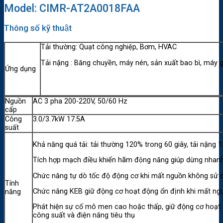
Model: CIMR-AT2A0018FAA
Thông số kỹ thuật
Tải thường: Quạt công nghiệp, Bơm, HVAC
Tải nặng : Băng chuyền, máy nén, sản xuất bao bì, máy g
Ứng dụng
Nguồn
AC 3 pha 200-220V, 50/60 Hz
cấp
Công
3.0/3.7kW 17.5A
suất
Khả năng quá tải: tải thường 120% trong 60 giây, tải nặng
Tích hợp mạch điều khiển hãm động năng giúp dừng nhanh k
Chức năng tự dò tốc độ động cơ khi mất nguồn không sử dụ
Tính
Chức năng KEB giữ động cơ hoạt động ổn định khi mất ngu
năng
Phát hiện sự cố mô men cao hoặc thấp, giữ động cơ hoạt đ
công suất và điện năng tiêu thụ