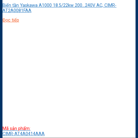
Biến tần Yaskawa A1000 18.5/22kw 200…240V AC, CIMR-
AT2A0081FAA
Đọc tiếp
Mã sản phẩm:
CIMR-AT4A0414AAA