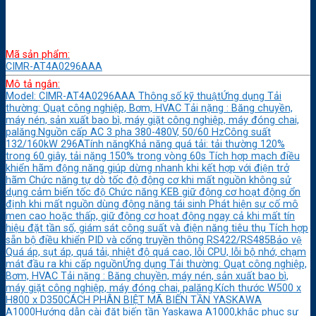
Mã sản phẩm:
CIMR-AT4A0296AAA
Mô tả ngắn:
Model: CIMR-AT4A0296AAA Thông số kỹ thuậtỨng dụng Tải
thường: Quạt công nghiệp, Bơm, HVAC Tải nặng : Băng chuyền,
máy nén, sản xuất bao bì, máy giặt công nghiệp, máy đóng chai,
palăng.Nguồn cấp AC 3 pha 380-480V, 50/60 HzCông suất
132/160kW 296ATính năngKhả năng quá tải: tải thường 120%
trong 60 giây, tải nặng 150% trong vòng 60s Tích hợp mạch điều
khiển hãm động năng giúp dừng nhanh khi kết hợp với điện trở
hãm Chức năng tự dò tốc độ động cơ khi mất nguồn không sử
dụng cảm biến tốc độ Chức năng KEB giữ động cơ hoạt động ổn
định khi mất nguồn dùng động năng tái sinh Phát hiện sự cố mô
men cao hoặc thấp, giữ động cơ hoạt động ngay cả khi mất tín
hiệu đặt tần số, giám sát công suất và điện năng tiêu thụ Tích hợp
sẵn bộ điều khiển PID và cổng truyền thông RS422/RS485Bảo vệ
Quá áp, sụt áp, quá tải, nhiệt độ quá cao, lỗi CPU, lỗi bộ nhớ, chạm
mát đầu ra khi cấp nguồnỨng dụng Tải thường: Quạt công nghiệp,
Bơm, HVAC Tải nặng : Băng chuyền, máy nén, sản xuất bao bì,
máy giặt công nghiệp, máy đóng chai, palăng.Kích thước W500 x
H800 x D350CÁCH PHÂN BIỆT MÃ BIẾN TẦN YASKAWA
A1000Hướng dẫn cài đặt biến tần Yaskawa A1000,khắc phục sự