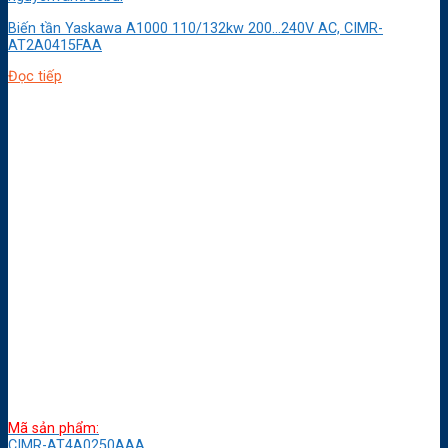
Biến tần Yaskawa A1000 110/132kw 200…240V AC, CIMR-
AT2A0415FAA
Đọc tiếp
Mã sản phẩm:
CIMR-AT4A0250AAA