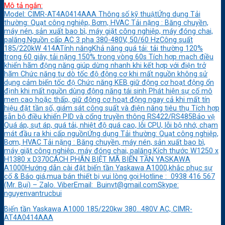
Mô tả ngắn:
Model: CIMR-AT4A0414AAA Thông số kỹ thuậtỨng dụng Tải
thường: Quạt công nghiệp, Bơm, HVAC Tải nặng : Băng chuyền,
máy nén, sản xuất bao bì, máy giặt công nghiệp, máy đóng chai,
palăng.Nguồn cấp AC 3 pha 380-480V, 50/60 HzCông suất
185/220kW 414ATính năngKhả năng quá tải: tải thường 120%
trong 60 giây, tải nặng 150% trong vòng 60s Tích hợp mạch điều
khiển hãm động năng giúp dừng nhanh khi kết hợp với điện trở
hãm Chức năng tự dò tốc độ động cơ khi mất nguồn không sử
dụng cảm biến tốc độ Chức năng KEB giữ động cơ hoạt động ổn
định khi mất nguồn dùng động năng tái sinh Phát hiện sự cố mô
men cao hoặc thấp, giữ động cơ hoạt động ngay cả khi mất tín
hiệu đặt tần số, giám sát công suất và điện năng tiêu thụ Tích hợp
sẵn bộ điều khiển PID và cổng truyền thông RS422/RS485Bảo vệ
Quá áp, sụt áp, quá tải, nhiệt độ quá cao, lỗi CPU, lỗi bộ nhớ, chạm
mát đầu ra khi cấp nguồnỨng dụng Tải thường: Quạt công nghiệp,
Bơm, HVAC Tải nặng : Băng chuyền, máy nén, sản xuất bao bì,
máy giặt công nghiệp, máy đóng chai, palăng.Kích thước W1250 x
H1380 x D370CÁCH PHÂN BIỆT MÃ BIẾN TẦN YASKAWA
A1000Hướng dẫn cài đặt biến tần Yaskawa A1000,khắc phục sự
cố & Báo giá,mua bán thiết bị vui lòng gọi:Hotline : 0938 416 567
(Mr. Bụi) – Zalo. ViberEmail: Buinvt@gmail.comSkype:
nguyenvantrucbui
Biến tần Yaskawa A1000 185/220kw 380…480V AC, CIMR-
AT4A0414AAA