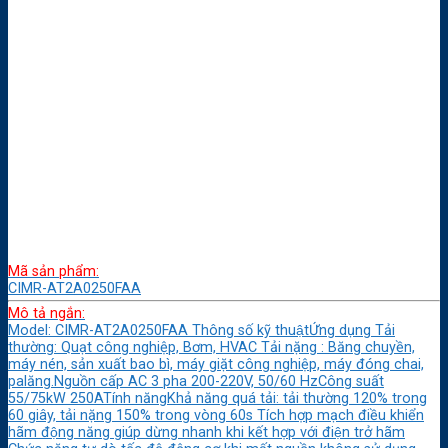
Mã sản phẩm:
CIMR-AT2A0250FAA
Mô tả ngắn:
Model: CIMR-AT2A0250FAA Thông số kỹ thuậtỨng dụng Tải
thường: Quạt công nghiệp, Bơm, HVAC Tải nặng : Băng chuyền,
máy nén, sản xuất bao bì, máy giặt công nghiệp, máy đóng chai,
palăng.Nguồn cấp AC 3 pha 200-220V, 50/60 HzCông suất
55/75kW 250ATính năngKhả năng quá tải: tải thường 120% trong
60 giây, tải nặng 150% trong vòng 60s Tích hợp mạch điều khiển
hãm động năng giúp dừng nhanh khi kết hợp với điện trở hãm