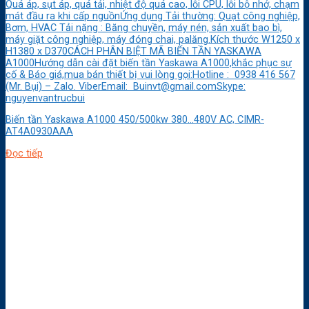
Quá áp, sụt áp, quá tải, nhiệt độ quá cao, lỗi CPU, lỗi bộ nhớ, chạm
mát đầu ra khi cấp nguồnỨng dụng Tải thường: Quạt công nghiệp,
Bơm, HVAC Tải nặng : Băng chuyền, máy nén, sản xuất bao bì,
máy giặt công nghiệp, máy đóng chai, palăng.Kích thước W1250 x
H1380 x D370CÁCH PHÂN BIỆT MÃ BIẾN TẦN YASKAWA
A1000Hướng dẫn cài đặt biến tần Yaskawa A1000,khắc phục sự
cố & Báo giá,mua bán thiết bị vui lòng gọi:Hotline : 0938 416 567
(Mr. Bụi) – Zalo. ViberEmail: Buinvt@gmail.comSkype:
nguyenvantrucbui
Biến tần Yaskawa A1000 450/500kw 380…480V AC, CIMR-
AT4A0930AAA
Đọc tiếp