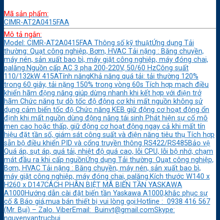
Mã sản phẩm:
CIMR-AT2A0415FAA
Mô tả ngắn:
Model: CIMR-AT2A0415FAA Thông số kỹ thuậtỨng dụng Tải
thường: Quạt công nghiệp, Bơm, HVAC Tải nặng : Băng chuyền,
máy nén, sản xuất bao bì, máy giặt công nghiệp, máy đóng chai,
palăng.Nguồn cấp AC 3 pha 200-220V, 50/60 HzCông suất
110/132kW 415ATính năngKhả năng quá tải: tải thường 120%
trong 60 giây, tải nặng 150% trong vòng 60s Tích hợp mạch điều
khiển hãm động năng giúp dừng nhanh khi kết hợp với điện trở
hãm Chức năng tự dò tốc độ động cơ khi mất nguồn không sử
dụng cảm biến tốc độ Chức năng KEB giữ động cơ hoạt động ổn
định khi mất nguồn dùng động năng tái sinh Phát hiện sự cố mô
men cao hoặc thấp, giữ động cơ hoạt động ngay cả khi mất tín
hiệu đặt tần số, giám sát công suất và điện năng tiêu thụ Tích hợp
sẵn bộ điều khiển PID và cổng truyền thông RS422/RS485Bảo vệ
Quá áp, sụt áp, quá tải, nhiệt độ quá cao, lỗi CPU, lỗi bộ nhớ, chạm
mát đầu ra khi cấp nguồnỨng dụng Tải thường: Quạt công nghiệp,
Bơm, HVAC Tải nặng : Băng chuyền, máy nén, sản xuất bao bì,
máy giặt công nghiệp, máy đóng chai, palăng.Kích thước W140 x
H260 x D147CÁCH PHÂN BIỆT MÃ BIẾN TẦN YASKAWA
A1000Hướng dẫn cài đặt biến tần Yaskawa A1000,khắc phục sự
cố & Báo giá,mua bán thiết bị vui lòng gọi:Hotline : 0938 416 567
(Mr. Bụi) – Zalo. ViberEmail: Buinvt@gmail.comSkype:
nguyenvantrucbui