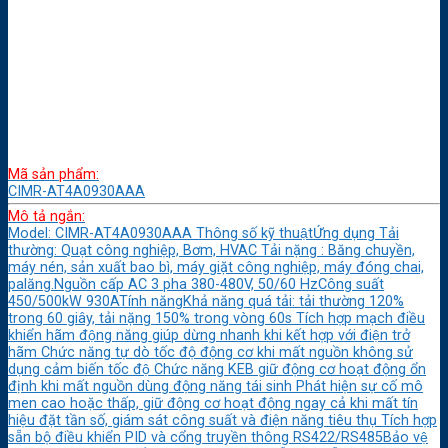
Mã sản phẩm:
CIMR-AT4A0930AAA
Mô tả ngắn:
Model: CIMR-AT4A0930AAA Thông số kỹ thuậtỨng dụng Tải
thường: Quạt công nghiệp, Bơm, HVAC Tải nặng : Băng chuyền,
máy nén, sản xuất bao bì, máy giặt công nghiệp, máy đóng chai,
palăng.Nguồn cấp AC 3 pha 380-480V, 50/60 HzCông suất
450/500kW 930ATính năngKhả năng quá tải: tải thường 120%
trong 60 giây, tải nặng 150% trong vòng 60s Tích hợp mạch điều
khiển hãm động năng giúp dừng nhanh khi kết hợp với điện trở
hãm Chức năng tự dò tốc độ động cơ khi mất nguồn không sử
dụng cảm biến tốc độ Chức năng KEB giữ động cơ hoạt động ổn
định khi mất nguồn dùng động năng tái sinh Phát hiện sự cố mô
men cao hoặc thấp, giữ động cơ hoạt động ngay cả khi mất tín
hiệu đặt tần số, giám sát công suất và điện năng tiêu thụ Tích hợp
sẵn bộ điều khiển PID và cổng truyền thông RS422/RS485Bảo vệ