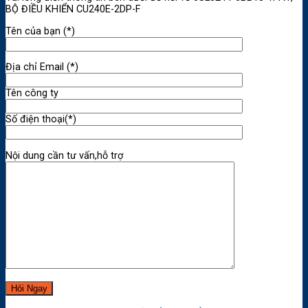
BỘ ĐIỀU KHIỂN CU240E-2DP-F
Tên của bạn (*)
Địa chỉ Email (*)
Tên công ty
Số điện thoại(*)
Nội dung cần tư vấn,hỗ trợ