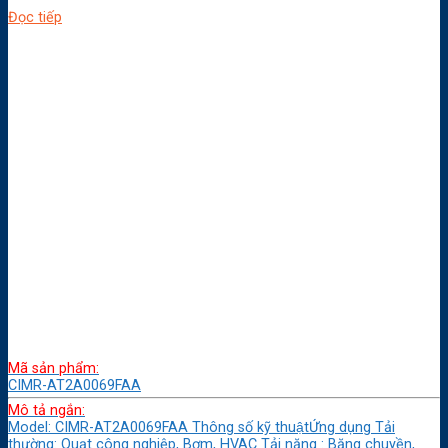
Đọc tiếp
Mã sản phẩm:
CIMR-AT2A0069FAA
Mô tả ngắn:
Model: CIMR-AT2A0069FAA Thông số kỹ thuậtỨng dụng Tải
thường: Quạt công nghiệp, Bơm, HVAC Tải nặng : Băng chuyền,