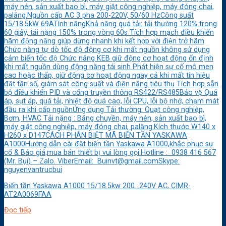
máy nén, sản xuất bao bì, máy giặt công nghiệp, máy đóng chai,
palăng.Nguồn cấp AC 3 pha 200-220V, 50/60 HzCông suất
15/18.5kW 69ATính năngKhả năng quá tải: tải thường 120% trong
60 giây, tải nặng 150% trong vòng 60s Tích hợp mạch điều khiển
hãm động năng giúp dừng nhanh khi kết hợp với điện trở hãm
Chức năng tự dò tốc độ động cơ khi mất nguồn không sử dụng
cảm biến tốc độ Chức năng KEB giữ động cơ hoạt động ổn định
khi mất nguồn dùng động năng tái sinh Phát hiện sự cố mô men
cao hoặc thấp, giữ động cơ hoạt động ngay cả khi mất tín hiệu
đặt tần số, giám sát công suất và điện năng tiêu thụ Tích hợp sẵn
bộ điều khiển PID và cổng truyền thông RS422/RS485Bảo vệ Quá
áp, sụt áp, quá tải, nhiệt độ quá cao, lỗi CPU, lỗi bộ nhớ, chạm mát
đầu ra khi cấp nguồnỨng dụng Tải thường: Quạt công nghiệp,
Bơm, HVAC Tải nặng : Băng chuyền, máy nén, sản xuất bao bì,
máy giặt công nghiệp, máy đóng chai, palăng.Kích thước W140 x
H260 x D147CÁCH PHÂN BIỆT MÃ BIẾN TẦN YASKAWA
A1000Hướng dẫn cài đặt biến tần Yaskawa A1000,khắc phục sự
cố & Báo giá,mua bán thiết bị vui lòng gọi:Hotline : 0938 416 567
(Mr. Bụi) – Zalo. ViberEmail: Buinvt@gmail.comSkype:
nguyenvantrucbui
Biến tần Yaskawa A1000 15/18.5kw 200…240V AC, CIMR-
AT2A0069FAA
Đọc tiếp