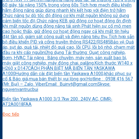
60 giây, tải nặng 150% trong vòng 60s Tích hợp mạch điều khiển
hãm động năng giúp dừng nhanh khi kết hợp với điện trở hãm
Chức năng tự dò tốc độ động cơ khi mất nguồn không sử dụng
cảm biến tốc độ Chức năng KEB giữ động cơ hoạt động ổn định
khi mất nguồn dùng động năng tái sinh Phát hiện sự cố mô men
cao hoặc thấp, giữ động cơ hoạt động ngay cả khi mất tín hiệu
đặt tần số, giám sát công suất và điện năng tiêu thụ Tích hợp sẵn
bộ điều khiển PID và cổng truyền thông RS422/RS485Bảo vệ Quá
áp, sụt áp, quá tải, nhiệt độ quá cao, lỗi CPU, lỗi bộ nhớ, chạm mát
đầu ra khi cấp nguồnỨng dụng Tải thường: Quạt công nghiệp,
Bơm, HVAC Tải nặng : Băng chuyền, máy nén, sản xuất bao bì,
máy giặt công nghiệp, máy đóng chai, palăng.Kích thước W140 x
H260 x D147CÁCH PHÂN BIỆT MÃ BIẾN TẦN YASKAWA
A1000Hướng dẫn cài đặt biến tần Yaskawa A1000,khắc phục sự
cố & Báo giá,mua bán thiết bị vui lòng gọi:Hotline : 0938 416 567
(Mr. Bụi) – Zalo. ViberEmail: Buinvt@gmail.comSkype:
nguyenvantrucbui
Biến tần Yaskawa A1000 3/3.7kw 200…240V AC, CIMR-
AT2A0018FAA
Đọc tiếp