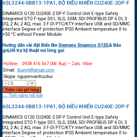
6SL3244-0BB13-1PA1, BỘ ĐIỀU KHIỂN CU240E-2DP-F
SINAMICS G120 CU240E-2 DP-F Control Unit E-type Safety
Integrated STO F-type SS1, SLS, SSM, SDI PROFIBUS DP 6 DI, 3
DQ, 2 AI, 2 AQ, max. 3 F-DI PTC/KTY interface USB and SD/MMC
interface Degree of protection IP20 Ambient temperature 0 to
+50 °C without Power Module
Hướng dẫn cài đặt Biến tần
Siemens Sinamics G120
,& Báo
giá,Hỗ trợ kỹ thuật vui lòng gọi:
Hotline : 0938 416 567 (Mr. Bụi) – Zalo. Viber
Email:
Buinvt@gmail.com
Skype: nguyenvantrucbui
Thêm vào giỏ hàng
Tính năng nổi bật
6SL3244-0BB13-1PA1, BỘ ĐIỀU KHIỂN CU240E-2DP-F
SINAMICS G120 CU240E-2 DP-F Control Unit E-type Safety
Integrated STO F-type SS1, SLS, SSM, SDI PROFIBUS DP 6 DI, 3
DQ, 2 AI, 2 AQ, max. 3 F-DI PTC/KTY interface USB and SD/MMC
interface Degree of protection IP20 Ambient temperature 0 to