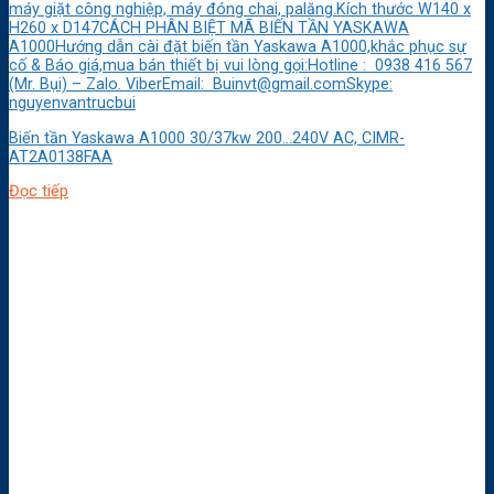
máy giặt công nghiệp, máy đóng chai, palăng.Kích thước W140 x
H260 x D147CÁCH PHÂN BIỆT MÃ BIẾN TẦN YASKAWA
A1000Hướng dẫn cài đặt biến tần Yaskawa A1000,khắc phục sự
cố & Báo giá,mua bán thiết bị vui lòng gọi:Hotline : 0938 416 567
(Mr. Bụi) – Zalo. ViberEmail: Buinvt@gmail.comSkype:
nguyenvantrucbui
Biến tần Yaskawa A1000 30/37kw 200…240V AC, CIMR-
AT2A0138FAA
Đọc tiếp