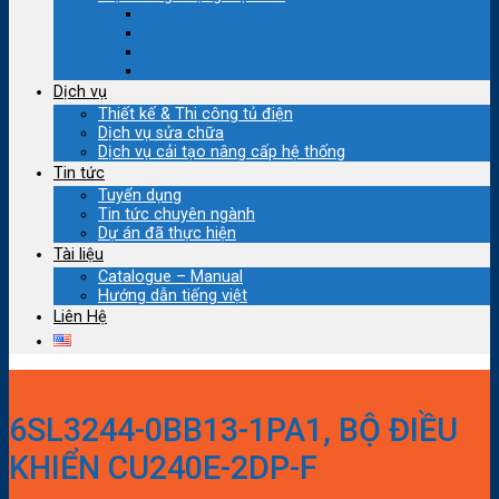
Hệ thống Điện mặt trời Hòa lưới
Hệ thống Điện mặt trời Độc lập
Hệ Thống Bơm Năng Lượng Lượng Mặt Trời
Dự án đã thực hiện
Dịch vụ
Thiết kế & Thi công tủ điện
Dịch vụ sửa chữa
Dịch vụ cải tạo nâng cấp hệ thống
Tin tức
Tuyển dụng
Tin tức chuyên ngành
Dự án đã thực hiện
Tài liệu
Catalogue – Manual
Hướng dẫn tiếng việt
Liên Hệ
6SL3244-0BB13-1PA1, BỘ ĐIỀU
KHIỂN CU240E-2DP-F