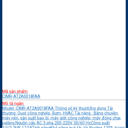
Mã sản phẩm:
CIMR-AT2A0018FAA
Mô tả ngắn:
Model: CIMR-AT2A0018FAA Thông số kỹ thuậtỨng dụng Tải
thường: Quạt công nghiệp, Bơm, HVAC Tải nặng : Băng chuyền,
máy nén, sản xuất bao bì, máy giặt công nghiệp, máy đóng chai,
palăng.Nguồn cấp AC 3 pha 200-220V, 50/60 HzCông suất
3.0/3.7kW 17.5ATính năngKhả năng quá tải: tải thường 120% trong