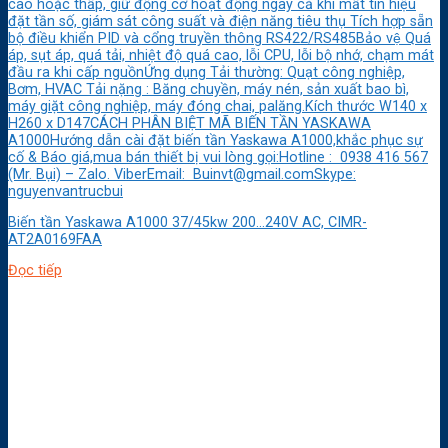
cao hoặc thấp, giữ động cơ hoạt động ngay cả khi mất tín hiệu
đặt tần số, giám sát công suất và điện năng tiêu thụ Tích hợp sẵn
bộ điều khiển PID và cổng truyền thông RS422/RS485Bảo vệ Quá
áp, sụt áp, quá tải, nhiệt độ quá cao, lỗi CPU, lỗi bộ nhớ, chạm mát
đầu ra khi cấp nguồnỨng dụng Tải thường: Quạt công nghiệp,
Bơm, HVAC Tải nặng : Băng chuyền, máy nén, sản xuất bao bì,
máy giặt công nghiệp, máy đóng chai, palăng.Kích thước W140 x
H260 x D147CÁCH PHÂN BIỆT MÃ BIẾN TẦN YASKAWA
A1000Hướng dẫn cài đặt biến tần Yaskawa A1000,khắc phục sự
cố & Báo giá,mua bán thiết bị vui lòng gọi:Hotline : 0938 416 567
(Mr. Bụi) – Zalo. ViberEmail: Buinvt@gmail.comSkype:
nguyenvantrucbui
Biến tần Yaskawa A1000 37/45kw 200…240V AC, CIMR-
AT2A0169FAA
Đọc tiếp