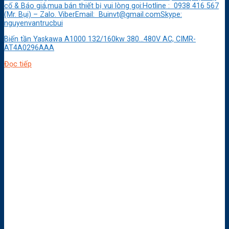
cố & Báo giá,mua bán thiết bị vui lòng gọi:Hotline : 0938 416 567
(Mr. Bụi) – Zalo. ViberEmail: Buinvt@gmail.comSkype:
nguyenvantrucbui
Biến tần Yaskawa A1000 132/160kw 380…480V AC, CIMR-
AT4A0296AAA
Đọc tiếp