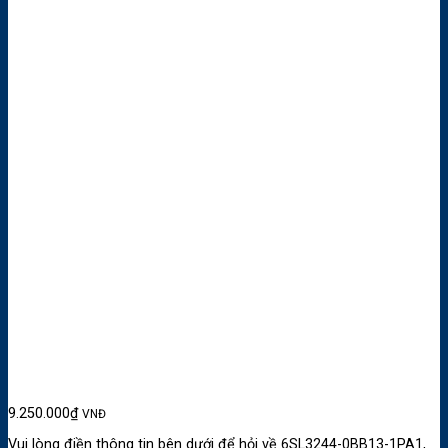
9.250.000
₫
VNĐ
Vui lòng điền thông tin bên dưới để hỏi về 6SL3244-0BB13-1PA1,