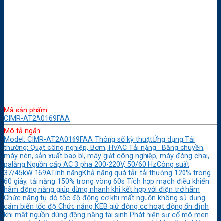
Mã sản phẩm:
CIMR-AT2A0169FAA
Mô tả ngắn:
Model: CIMR-AT2A0169FAA Thông số kỹ thuậtỨng dụng Tải
thường: Quạt công nghiệp, Bơm, HVAC Tải nặng : Băng chuyền,
máy nén, sản xuất bao bì, máy giặt công nghiệp, máy đóng chai,
palăng.Nguồn cấp AC 3 pha 200-220V, 50/60 HzCông suất
37/45kW 169ATính năngKhả năng quá tải: tải thường 120% trong
60 giây, tải nặng 150% trong vòng 60s Tích hợp mạch điều khiển
hãm động năng giúp dừng nhanh khi kết hợp với điện trở hãm
Chức năng tự dò tốc độ động cơ khi mất nguồn không sử dụng
cảm biến tốc độ Chức năng KEB giữ động cơ hoạt động ổn định
khi mất nguồn dùng động năng tái sinh Phát hiện sự cố mô men