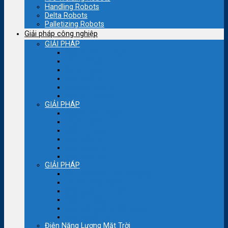
Handling Robots
Delta Robots
Palletizing Robots
Giải pháp công nghiệp
GIẢI PHÁP
Ngành bao bì nhựa
Dệt – Nhuộm
Bơm – quạt
Máy thổi túi
Máy cắt bao bì
Bao bì – Nhựa
GIẢI PHÁP
Ngành bao bì giấy
Thực phẩm
Máy đóng gói
Máy kéo sợi
Máy sợi con
Máy nén khí
GIẢI PHÁP
Cầu trục-cẩu trục nâng hạ
Lò hơi công nghiệp
Máy xoắn cáp điện
Ngành Thép
Máy cắt đuổi – Cắt quay
Máy nghiền bi
Điện Năng Lượng Mặt Trời