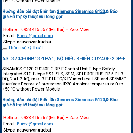
+50 °C without Power Module
Hướng dẫn cài đặt Biến tần
Siemens Sinamics G120
,& Báo
giá,Hỗ trợ kỹ thuật vui lòng gọi:
Hotline : 0938 416 567 (Mr. Bụi) – Zalo. Viber
Email:
Buinvt@gmail.com
Skype: nguyenvantrucbui
Thông số kỹ thuật
6SL3244-0BB13-1PA1, BỘ ĐIỀU KHIỂN CU240E-2DP-F
SINAMICS G120 CU240E-2 DP-F Control Unit E-type Safety
Integrated STO F-type SS1, SLS, SSM, SDI PROFIBUS DP 6 DI, 3
DQ, 2 AI, 2 AQ, max. 3 F-DI PTC/KTY interface USB and SD/MMC
interface Degree of protection IP20 Ambient temperature 0 to
+50 °C without Power Module
Hướng dẫn cài đặt Biến tần
Siemens Sinamics G120
,& Báo
giá,Hỗ trợ kỹ thuật vui lòng gọi:
Hotline : 0938 416 567 (Mr. Bụi) – Zalo. Viber
Email:
Buinvt@gmail.com
Skype: nguyenvantrucbui