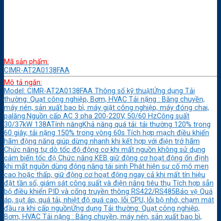
Mã sản phẩm:
CIMR-AT2A0138FAA
Mô tả ngắn:
Model: CIMR-AT2A0138FAA Thông số kỹ thuậtỨng dụng Tải
thường: Quạt công nghiệp, Bơm, HVAC Tải nặng : Băng chuyền,
máy nén, sản xuất bao bì, máy giặt công nghiệp, máy đóng chai,
palăng.Nguồn cấp AC 3 pha 200-220V, 50/60 HzCông suất
30/37kW 138ATính năngKhả năng quá tải: tải thường 120% trong
60 giây, tải nặng 150% trong vòng 60s Tích hợp mạch điều khiển
hãm động năng giúp dừng nhanh khi kết hợp với điện trở hãm
Chức năng tự dò tốc độ động cơ khi mất nguồn không sử dụng
cảm biến tốc độ Chức năng KEB giữ động cơ hoạt động ổn định
khi mất nguồn dùng động năng tái sinh Phát hiện sự cố mô men
cao hoặc thấp, giữ động cơ hoạt động ngay cả khi mất tín hiệu
đặt tần số, giám sát công suất và điện năng tiêu thụ Tích hợp sẵn
bộ điều khiển PID và cổng truyền thông RS422/RS485Bảo vệ Quá
áp, sụt áp, quá tải, nhiệt độ quá cao, lỗi CPU, lỗi bộ nhớ, chạm mát
đầu ra khi cấp nguồnỨng dụng Tải thường: Quạt công nghiệp,
Bơm, HVAC Tải nặng : Băng chuyền, máy nén, sản xuất bao bì,