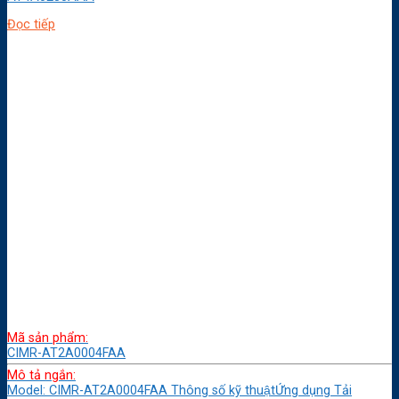
Đọc tiếp
Mã sản phẩm:
CIMR-AT2A0004FAA
Mô tả ngắn:
Model: CIMR-AT2A0004FAA Thông số kỹ thuậtỨng dụng Tải