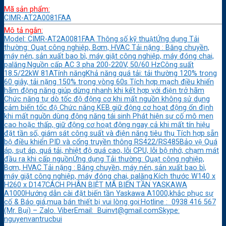
Mã sản phẩm:
CIMR-AT2A0081FAA
Mô tả ngắn:
Model: CIMR-AT2A0081FAA Thông số kỹ thuậtỨng dụng Tải
thường: Quạt công nghiệp, Bơm, HVAC Tải nặng : Băng chuyền,
máy nén, sản xuất bao bì, máy giặt công nghiệp, máy đóng chai,
palăng.Nguồn cấp AC 3 pha 200-220V, 50/60 HzCông suất
18.5/22kW 81ATính năngKhả năng quá tải: tải thường 120% trong
60 giây, tải nặng 150% trong vòng 60s Tích hợp mạch điều khiển
hãm động năng giúp dừng nhanh khi kết hợp với điện trở hãm
Chức năng tự dò tốc độ động cơ khi mất nguồn không sử dụng
cảm biến tốc độ Chức năng KEB giữ động cơ hoạt động ổn định
khi mất nguồn dùng động năng tái sinh Phát hiện sự cố mô men
cao hoặc thấp, giữ động cơ hoạt động ngay cả khi mất tín hiệu
đặt tần số, giám sát công suất và điện năng tiêu thụ Tích hợp sẵn
bộ điều khiển PID và cổng truyền thông RS422/RS485Bảo vệ Quá
áp, sụt áp, quá tải, nhiệt độ quá cao, lỗi CPU, lỗi bộ nhớ, chạm mát
đầu ra khi cấp nguồnỨng dụng Tải thường: Quạt công nghiệp,
Bơm, HVAC Tải nặng : Băng chuyền, máy nén, sản xuất bao bì,
máy giặt công nghiệp, máy đóng chai, palăng.Kích thước W140 x
H260 x D147CÁCH PHÂN BIỆT MÃ BIẾN TẦN YASKAWA
A1000Hướng dẫn cài đặt biến tần Yaskawa A1000,khắc phục sự
cố & Báo giá,mua bán thiết bị vui lòng gọi:Hotline : 0938 416 567
(Mr. Bụi) – Zalo. ViberEmail: Buinvt@gmail.comSkype:
nguyenvantrucbui