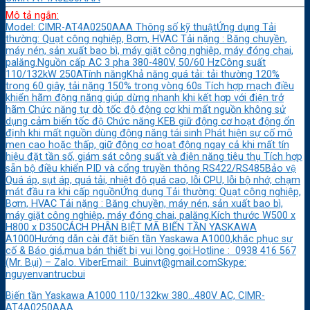
Mô tả ngắn:
Model: CIMR-AT4A0250AAA Thông số kỹ thuậtỨng dụng Tải
thường: Quạt công nghiệp, Bơm, HVAC Tải nặng : Băng chuyền,
máy nén, sản xuất bao bì, máy giặt công nghiệp, máy đóng chai,
palăng.Nguồn cấp AC 3 pha 380-480V, 50/60 HzCông suất
110/132kW 250ATính năngKhả năng quá tải: tải thường 120%
trong 60 giây, tải nặng 150% trong vòng 60s Tích hợp mạch điều
khiển hãm động năng giúp dừng nhanh khi kết hợp với điện trở
hãm Chức năng tự dò tốc độ động cơ khi mất nguồn không sử
dụng cảm biến tốc độ Chức năng KEB giữ động cơ hoạt động ổn
định khi mất nguồn dùng động năng tái sinh Phát hiện sự cố mô
men cao hoặc thấp, giữ động cơ hoạt động ngay cả khi mất tín
hiệu đặt tần số, giám sát công suất và điện năng tiêu thụ Tích hợp
sẵn bộ điều khiển PID và cổng truyền thông RS422/RS485Bảo vệ
Quá áp, sụt áp, quá tải, nhiệt độ quá cao, lỗi CPU, lỗi bộ nhớ, chạm
mát đầu ra khi cấp nguồnỨng dụng Tải thường: Quạt công nghiệp,
Bơm, HVAC Tải nặng : Băng chuyền, máy nén, sản xuất bao bì,
máy giặt công nghiệp, máy đóng chai, palăng.Kích thước W500 x
H800 x D350CÁCH PHÂN BIỆT MÃ BIẾN TẦN YASKAWA
A1000Hướng dẫn cài đặt biến tần Yaskawa A1000,khắc phục sự
cố & Báo giá,mua bán thiết bị vui lòng gọi:Hotline : 0938 416 567
(Mr. Bụi) – Zalo. ViberEmail: Buinvt@gmail.comSkype:
nguyenvantrucbui
Biến tần Yaskawa A1000 110/132kw 380…480V AC, CIMR-
AT4A0250AAA