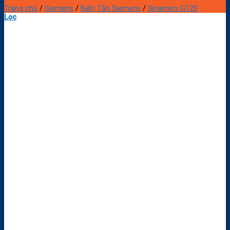
Trang chủ
/
Siemens
/
Biến Tần Siemens
/
Sinamics G120
Lọc