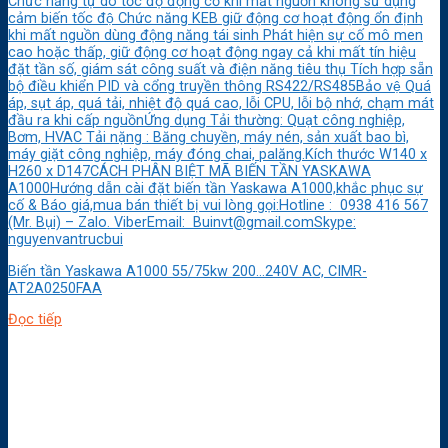
Chức năng tự dò tốc độ động cơ khi mất nguồn không sử dụng
cảm biến tốc độ Chức năng KEB giữ động cơ hoạt động ổn định
khi mất nguồn dùng động năng tái sinh Phát hiện sự cố mô men
cao hoặc thấp, giữ động cơ hoạt động ngay cả khi mất tín hiệu
đặt tần số, giám sát công suất và điện năng tiêu thụ Tích hợp sẵn
bộ điều khiển PID và cổng truyền thông RS422/RS485Bảo vệ Quá
áp, sụt áp, quá tải, nhiệt độ quá cao, lỗi CPU, lỗi bộ nhớ, chạm mát
đầu ra khi cấp nguồnỨng dụng Tải thường: Quạt công nghiệp,
Bơm, HVAC Tải nặng : Băng chuyền, máy nén, sản xuất bao bì,
máy giặt công nghiệp, máy đóng chai, palăng.Kích thước W140 x
H260 x D147CÁCH PHÂN BIỆT MÃ BIẾN TẦN YASKAWA
A1000Hướng dẫn cài đặt biến tần Yaskawa A1000,khắc phục sự
cố & Báo giá,mua bán thiết bị vui lòng gọi:Hotline : 0938 416 567
(Mr. Bụi) – Zalo. ViberEmail: Buinvt@gmail.comSkype:
nguyenvantrucbui
Biến tần Yaskawa A1000 55/75kw 200…240V AC, CIMR-
AT2A0250FAA
Đọc tiếp