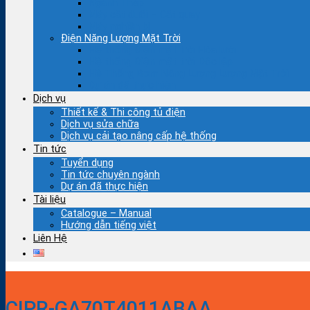
Ngành Thép
Máy cắt đuổi – Cắt quay
Máy nghiền bi
Điện Năng Lượng Mặt Trời
Hệ thống Điện mặt trời Hòa lưới
Hệ thống Điện mặt trời Độc lập
Hệ Thống Bơm Năng Lượng Lượng Mặt Trời
Dự án đã thực hiện
Dịch vụ
Thiết kế & Thi công tủ điện
Dịch vụ sửa chữa
Dịch vụ cải tạo nâng cấp hệ thống
Tin tức
Tuyển dụng
Tin tức chuyên ngành
Dự án đã thực hiện
Tài liệu
Catalogue – Manual
Hướng dẫn tiếng việt
Liên Hệ
CIPR-GA70T4011ABAA