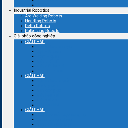
Motor servo cũ
PLC cũ
Industrial Robotics
Arc Welding Robots
Handling Robots
Delta Robots
Palletizing Robots
Giải pháp công nghiệp
GIẢI PHÁP
Ngành bao bì nhựa
Dệt – Nhuộm
Bơm – quạt
Máy thổi túi
Máy cắt bao bì
Bao bì – Nhựa
GIẢI PHÁP
Ngành bao bì giấy
Thực phẩm
Máy đóng gói
Máy kéo sợi
Máy sợi con
Máy nén khí
GIẢI PHÁP
Cầu trục-cẩu trục nâng hạ
Lò hơi công nghiệp
Máy xoắn cáp điện