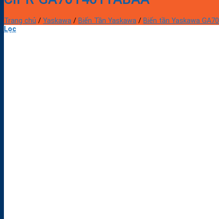
Trang chủ
/
Yaskawa
/
Biến Tần Yaskawa
/
Biến tần Yaskawa GA7
Lọc