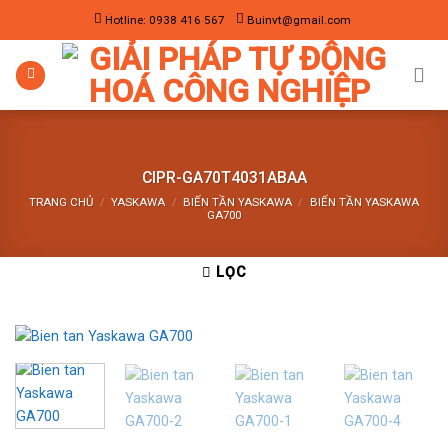
Skip
Hotline: 0938 416 567
Buinvt@gmail.com
to
content
CIPR-GA70T4031ABAA
TRANG CHỦ
/
YASKAWA
/
BIẾN TẦN YASKAWA
/
BIẾN TẦN YASKAWA
GA700
LỌC