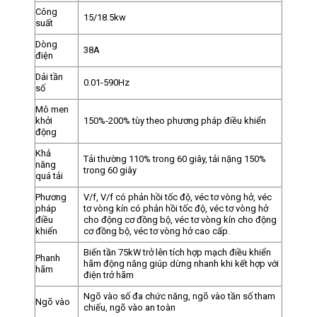
Công
15/18.5kw
suất
Dòng
38A
điện
Dải tần
0.01-590Hz
số
Mô men
khởi
150%-200% tùy theo phương pháp điều khiển
động
Khả
Tải thường 110% trong 60 giây, tải nặng 150%
năng
trong 60 giây
quá tải
Phương
V/f, V/f có phản hồi tốc độ, véc tơ vòng hở, véc
pháp
tơ vòng kín có phản hồi tốc độ, véc tơ vòng hở
điều
cho động cơ đồng bộ, véc tơ vòng kín cho động
khiển
cơ đồng bộ, véc tơ vòng hở cao cấp.
Biến tần 75kW trở lên tích hợp mạch điều khiển
Phanh
hãm động năng giúp dừng nhanh khi kết hợp với
hãm
điện trở hãm
Ngõ vào số đa chức năng, ngõ vào tần số tham
Ngõ vào
chiếu, ngõ vào an toàn