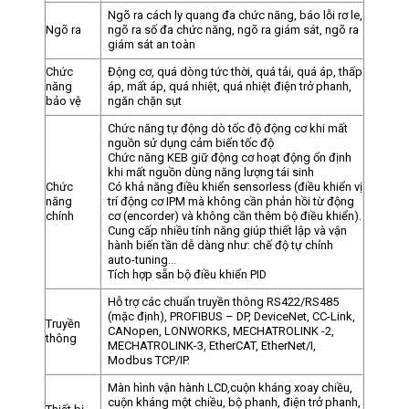
Ngõ ra cách ly quang đa chức năng, báo lỗi rơ le,
Ngõ ra
ngõ ra số đa chức năng, ngõ ra giám sát, ngõ ra
giám sát an toàn
Chức
Động cơ, quá dòng tức thời, quá tải, quá áp, thấp
năng
áp, mất áp, quá nhiệt, quá nhiệt điện trở phanh,
bảo vệ
ngăn chặn sụt
Chức năng tự động dò tốc độ động cơ khi mất
nguồn sử dụng cảm biến tốc độ
Chức năng KEB giữ động cơ hoạt động ổn định
khi mất nguồn dùng năng lượng tái sinh
Chức
Có khả năng điều khiển sensorless (điều khiển vị
năng
trí động cơ IPM mà không cần phản hồi từ động
chính
cơ (encorder) và không cần thêm bộ điều khiển).
Cung cấp nhiều tính năng giúp thiết lập và vận
hành biến tần dễ dàng như: chế độ tự chỉnh
auto-tuning…
Tích hợp sẵn bộ điều khiển PID
Hỗ trợ các chuẩn truyền thông RS422/RS485
(mặc định), PROFIBUS – DP, DeviceNet, CC-Link,
Truyền
CANopen, LONWORKS, MECHATROLINK -2,
thông
MECHATROLINK-3, EtherCAT, EtherNet/I,
Modbus TCP/IP.
Màn hình vận hành LCD,cuộn kháng xoay chiều,
cuộn kháng một chiều, bộ phanh, điện trở phanh,