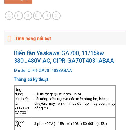
Tính năng nổi bật
Biến tần Yaskawa GA700, 11/15kw
380…480V AC, CIPR-GA70T4031ABAA
Model:
CIPR-GA70T4038ABAA
Thông số kỹ thuật
Ứng
dụng
Tải thường: Quạt, bơm, HVAC
của biến
Tải nặng: cầu trục và các máy nâng hạ, băng
tần
chuyền, máy nén khí, máy đùn ép, máy cuộn, máy
Yaskawa
công cụ…
GA700
Nguồn
3 pha 400V (− 15% tới +10% ) 50-60Hz(± 5%)
cấp