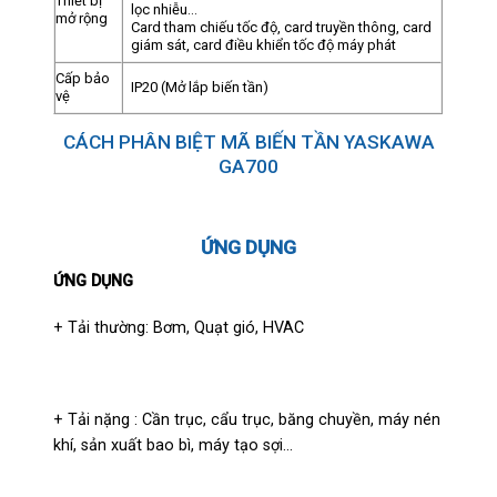
Thiết bị
lọc nhiễu…
mở rộng
Card tham chiếu tốc độ, card truyền thông, card
giám sát, card điều khiển tốc độ máy phát
Cấp bảo
IP20 (Mở lắp biến tần)
vệ
CÁCH PHÂN BIỆT MÃ BIẾN TẦN YASKAWA
GA700
ỨNG DỤNG
ỨNG DỤNG
+ Tải thường: Bơm, Quạt gió, HVAC
+ Tải nặng : Cần trục, cẩu trục, băng chuyền, máy nén
khí, sản xuất bao bì, máy tạo sợi…