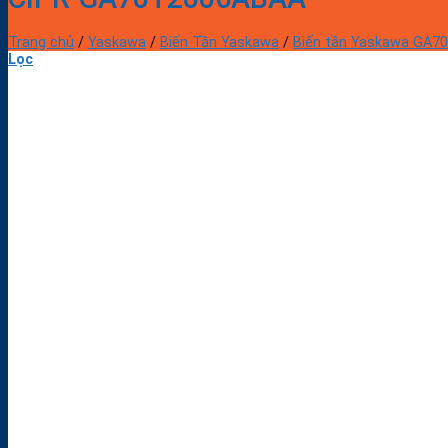
Trang chủ
/
Yaskawa
/
Biến Tần Yaskawa
/
Biến tần Yaskawa GA7
Lọc