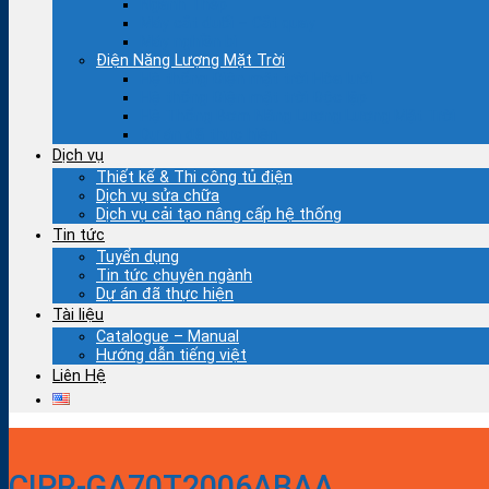
Ngành Thép
Máy cắt đuổi – Cắt quay
Máy nghiền bi
Điện Năng Lượng Mặt Trời
Hệ thống Điện mặt trời Hòa lưới
Hệ thống Điện mặt trời Độc lập
Hệ Thống Bơm Năng Lượng Lượng Mặt Trời
Dự án đã thực hiện
Dịch vụ
Thiết kế & Thi công tủ điện
Dịch vụ sửa chữa
Dịch vụ cải tạo nâng cấp hệ thống
Tin tức
Tuyển dụng
Tin tức chuyên ngành
Dự án đã thực hiện
Tài liệu
Catalogue – Manual
Hướng dẫn tiếng việt
Liên Hệ
CIPR-GA70T2006ABAA