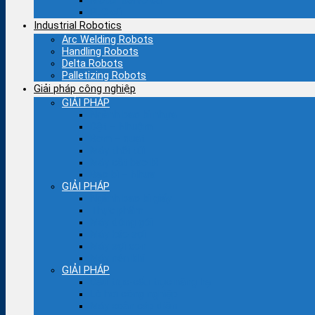
Motor servo cũ
PLC cũ
Industrial Robotics
Arc Welding Robots
Handling Robots
Delta Robots
Palletizing Robots
Giải pháp công nghiệp
GIẢI PHÁP
Ngành bao bì nhựa
Dệt – Nhuộm
Bơm – quạt
Máy thổi túi
Máy cắt bao bì
Bao bì – Nhựa
GIẢI PHÁP
Ngành bao bì giấy
Thực phẩm
Máy đóng gói
Máy kéo sợi
Máy sợi con
Máy nén khí
GIẢI PHÁP
Cầu trục-cẩu trục nâng hạ
Lò hơi công nghiệp
Máy xoắn cáp điện