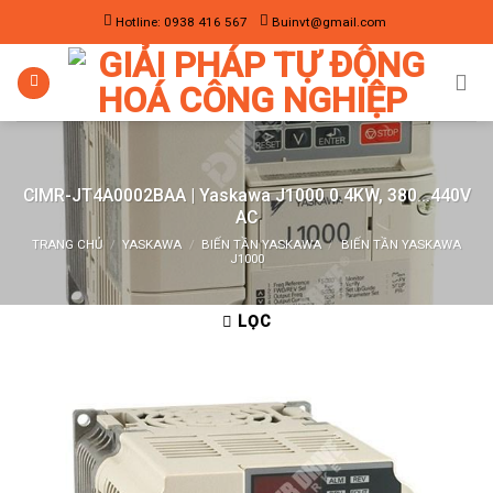
Skip
Hotline: 0938 416 567
Buinvt@gmail.com
to
content
CIMR-JT4A0002BAA | Yaskawa J1000 0.4KW, 380…440V
AC
TRANG CHỦ
/
YASKAWA
/
BIẾN TẦN YASKAWA
/
BIẾN TẦN YASKAWA
J1000
LỌC