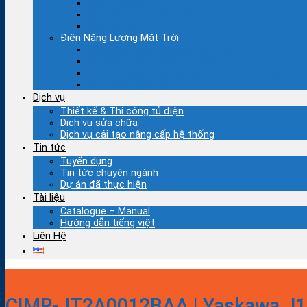
Ngành Thép
Máy cắt đuổi – Cắt quay
Máy nghiền bi
Điện Năng Lượng Mặt Trời
Hệ thống Điện mặt trời Hòa lưới
Hệ thống Điện mặt trời Độc lập
Hệ Thống Bơm Năng Lượng Lượng Mặt Trời
Dự án đã thực hiện
Dịch vụ
Thiết kế & Thi công tủ điện
Dịch vụ sửa chữa
Dịch vụ cải tạo nâng cấp hệ thống
Tin tức
Tuyển dụng
Tin tức chuyên ngành
Dự án đã thực hiện
Tài liệu
Catalogue – Manual
Hướng dẫn tiếng việt
Liên Hệ
CIMR-JT2A0012BAA | Yaskawa J1