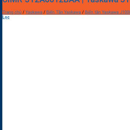
Trang chủ
/
Yaskawa
/
Biến Tần Yaskawa
/
Biến tần Yaskawa J100
Lọc