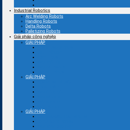
Motor servo cũ
PLC cũ
Industrial Robotics
Arc Welding Robots
Handling Robots
Delta Robots
Palletizing Robots
Giải pháp công nghiệp
GIẢI PHÁP
Ngành bao bì nhựa
Dệt – Nhuộm
Bơm – quạt
Máy thổi túi
Máy cắt bao bì
Bao bì – Nhựa
GIẢI PHÁP
Ngành bao bì giấy
Thực phẩm
Máy đóng gói
Máy kéo sợi
Máy sợi con
Máy nén khí
GIẢI PHÁP
Cầu trục-cẩu trục nâng hạ
Lò hơi công nghiệp
Máy xoắn cáp điện