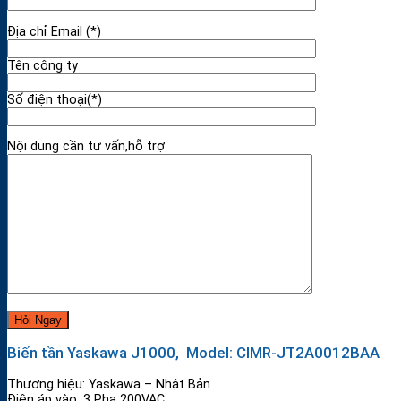
Địa chỉ Email (*)
Tên công ty
Số điện thoại(*)
Nội dung cần tư vấn,hỗ trợ
Biến tần Yaskawa J1000, Model: CIMR-JT2A0012BAA
Thương hiệu: Yaskawa – Nhật Bản
Điện áp vào: 3 Pha 200VAC