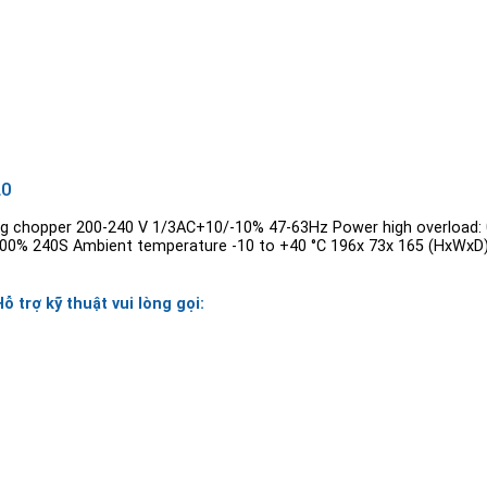
L0
ng chopper 200-240 V 1/3AC+10/-10% 47-63Hz Power high overload:
100% 240S Ambient temperature -10 to +40 °C 196x 73x 165 (HxWxD),
Hỗ trợ kỹ thuật vui lòng gọi: