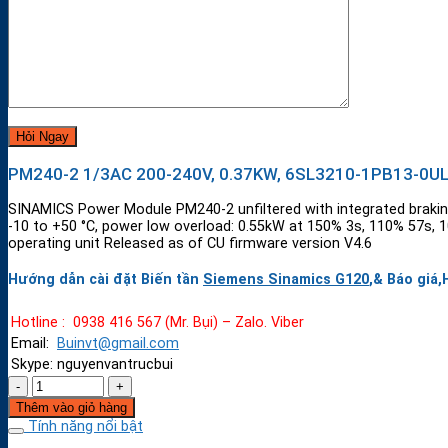
PM240-2 1/3AC 200-240V, 0.37KW, 6SL3210-1PB13-0U
SINAMICS Power Module PM240-2 unfiltered with integrated braki
-10 to +50 °C, power low overload: 0.55kW at 150% 3s, 110% 57s, 
operating unit Released as of CU firmware version V4.6
Hướng dẫn cài đặt Biến tần
Siemens Sinamics G120
,& Báo giá,
Hotline : 0938 416 567 (Mr. Bụi) – Zalo. Viber
Email:
Buinvt@gmail.com
Skype: nguyenvantrucbui
Thêm vào giỏ hàng
Tính năng nổi bật