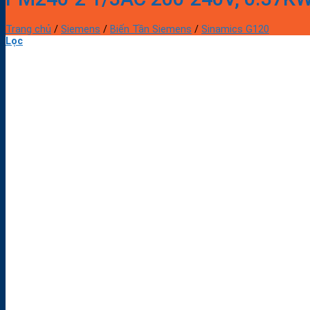
Trang chủ
/
Siemens
/
Biến Tần Siemens
/
Sinamics G120
Lọc