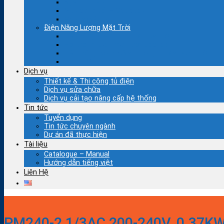
Ngành Thép
Máy cắt đuổi – Cắt quay
Máy nghiền bi
Điện Năng Lượng Mặt Trời
Hệ thống Điện mặt trời Hòa lưới
Hệ thống Điện mặt trời Độc lập
Hệ Thống Bơm Năng Lượng Lượng Mặt Trời
Dự án đã thực hiện
Dịch vụ
Thiết kế & Thi công tủ điện
Dịch vụ sửa chữa
Dịch vụ cải tạo nâng cấp hệ thống
Tin tức
Tuyển dụng
Tin tức chuyên ngành
Dự án đã thực hiện
Tài liệu
Catalogue – Manual
Hướng dẫn tiếng việt
Liên Hệ
PM240-2 1/3AC 200-240V, 0.37K