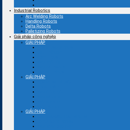
Motor servo cũ
PLC cũ
Industrial Robotics
Arc Welding Robots
Handling Robots
Delta Robots
Palletizing Robots
Giải pháp công nghiệp
GIẢI PHÁP
Ngành bao bì nhựa
Dệt – Nhuộm
Bơm – quạt
Máy thổi túi
Máy cắt bao bì
Bao bì – Nhựa
GIẢI PHÁP
Ngành bao bì giấy
Thực phẩm
Máy đóng gói
Máy kéo sợi
Máy sợi con
Máy nén khí
GIẢI PHÁP
Cầu trục-cẩu trục nâng hạ
Lò hơi công nghiệp
Máy xoắn cáp điện