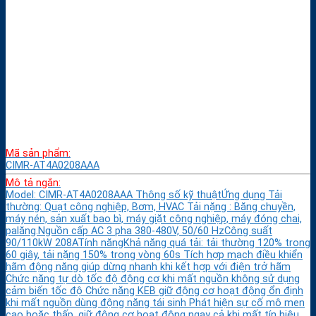
Mã sản phẩm:
CIMR-AT4A0208AAA
Mô tả ngắn:
Model: CIMR-AT4A0208AAA Thông số kỹ thuậtỨng dụng Tải
thường: Quạt công nghiệp, Bơm, HVAC Tải nặng : Băng chuyền,
máy nén, sản xuất bao bì, máy giặt công nghiệp, máy đóng chai,
palăng.Nguồn cấp AC 3 pha 380-480V, 50/60 HzCông suất
90/110kW 208ATính năngKhả năng quá tải: tải thường 120% trong
60 giây, tải nặng 150% trong vòng 60s Tích hợp mạch điều khiển
hãm động năng giúp dừng nhanh khi kết hợp với điện trở hãm
Chức năng tự dò tốc độ động cơ khi mất nguồn không sử dụng
cảm biến tốc độ Chức năng KEB giữ động cơ hoạt động ổn định
khi mất nguồn dùng động năng tái sinh Phát hiện sự cố mô men
cao hoặc thấp, giữ động cơ hoạt động ngay cả khi mất tín hiệu