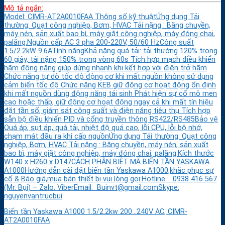
Mô tả ngắn:
Model: CIMR-AT2A0010FAA Thông số kỹ thuậtỨng dụng Tải
thường: Quạt công nghiệp, Bơm, HVAC Tải nặng : Băng chuyền,
máy nén, sản xuất bao bì, máy giặt công nghiệp, máy đóng chai,
palăng.Nguồn cấp AC 3 pha 200-220V, 50/60 HzCông suất
1.5/2.2kW 9.6ATính năngKhả năng quá tải: tải thường 120% trong
60 giây, tải nặng 150% trong vòng 60s Tích hợp mạch điều khiển
hãm động năng giúp dừng nhanh khi kết hợp với điện trở hãm
Chức năng tự dò tốc độ động cơ khi mất nguồn không sử dụng
cảm biến tốc độ Chức năng KEB giữ động cơ hoạt động ổn định
khi mất nguồn dùng động năng tái sinh Phát hiện sự cố mô men
cao hoặc thấp, giữ động cơ hoạt động ngay cả khi mất tín hiệu
đặt tần số, giám sát công suất và điện năng tiêu thụ Tích hợp
sẵn bộ điều khiển PID và cổng truyền thông RS422/RS485Bảo vệ
Quá áp, sụt áp, quá tải, nhiệt độ quá cao, lỗi CPU, lỗi bộ nhớ,
chạm mát đầu ra khi cấp nguồnỨng dụng Tải thường: Quạt công
nghiệp, Bơm, HVAC Tải nặng : Băng chuyền, máy nén, sản xuất
bao bì, máy giặt công nghiệp, máy đóng chai, palăng.Kích thước
W140 x H260 x D147CÁCH PHÂN BIỆT MÃ BIẾN TẦN YASKAWA
A1000Hướng dẫn cài đặt biến tần Yaskawa A1000,khắc phục sự
cố & Báo giá,mua bán thiết bị vui lòng gọi:Hotline : 0938 416 567
(Mr. Bụi) – Zalo. ViberEmail: Buinvt@gmail.comSkype:
nguyenvantrucbui
Biến tần Yaskawa A1000 1.5/2.2kw 200…240V AC, CIMR-
AT2A0010FAA