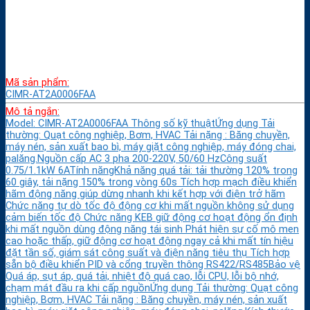
Mã sản phẩm:
CIMR-AT2A0006FAA
Mô tả ngắn:
Model: CIMR-AT2A0006FAA Thông số kỹ thuậtỨng dụng Tải
thường: Quạt công nghiệp, Bơm, HVAC Tải nặng : Băng chuyền,
máy nén, sản xuất bao bì, máy giặt công nghiệp, máy đóng chai,
palăng.Nguồn cấp AC 3 pha 200-220V, 50/60 HzCông suất
0.75/1.1kW 6ATính năngKhả năng quá tải: tải thường 120% trong
60 giây, tải nặng 150% trong vòng 60s Tích hợp mạch điều khiển
hãm động năng giúp dừng nhanh khi kết hợp với điện trở hãm
Chức năng tự dò tốc độ động cơ khi mất nguồn không sử dụng
cảm biến tốc độ Chức năng KEB giữ động cơ hoạt động ổn định
khi mất nguồn dùng động năng tái sinh Phát hiện sự cố mô men
cao hoặc thấp, giữ động cơ hoạt động ngay cả khi mất tín hiệu
đặt tần số, giám sát công suất và điện năng tiêu thụ Tích hợp
sẵn bộ điều khiển PID và cổng truyền thông RS422/RS485Bảo vệ
Quá áp, sụt áp, quá tải, nhiệt độ quá cao, lỗi CPU, lỗi bộ nhớ,
chạm mát đầu ra khi cấp nguồnỨng dụng Tải thường: Quạt công
nghiệp, Bơm, HVAC Tải nặng : Băng chuyền, máy nén, sản xuất