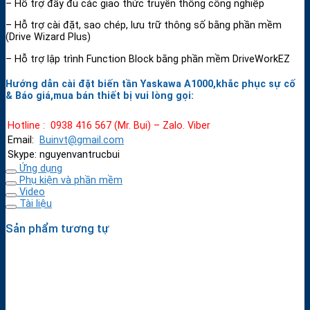
– Hỗ trợ đầy đủ các giao thức truyền thông công nghiệp
– Hỗ trợ cài đặt, sao chép, lưu trữ thông số bằng phần mềm
(Drive Wizard Plus)
– Hỗ trợ lập trình Function Block bằng phần mềm DriveWorkEZ
Hướng dẫn cài đặt biến tần Yaskawa A1000,khắc phục sự cố
& Báo giá,mua bán thiết bị vui lòng gọi:
Hotline : 0938 416 567 (Mr. Bụi) – Zalo. Viber
Email:
Buinvt@gmail.com
Skype: nguyenvantrucbui
Ứng dụng
Phụ kiện và phần mềm
Video
Tài liệu
Sản phẩm tương tự