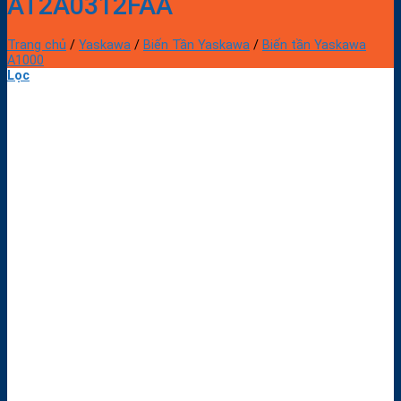
AT2A0312FAA
Trang chủ
/
Yaskawa
/
Biến Tần Yaskawa
/
Biến tần Yaskawa
A1000
Lọc