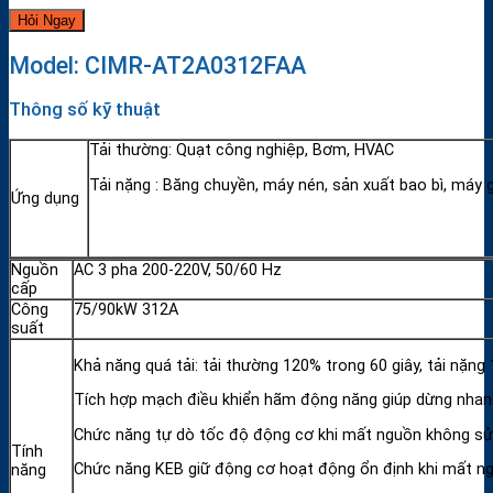
Model: CIMR-AT2A0312FAA
Thông số kỹ thuật
Tải thường: Quạt công nghiệp, Bơm, HVAC
Tải nặng : Băng chuyền, máy nén, sản xuất bao bì, máy 
Ứng dụng
Nguồn
AC 3 pha 200-220V, 50/60 Hz
cấp
Công
75/90kW 312A
suất
Khả năng quá tải: tải thường 120% trong 60 giây, tải nặn
Tích hợp mạch điều khiển hãm động năng giúp dừng nhanh 
Chức năng tự dò tốc độ động cơ khi mất nguồn không sử d
Tính
Chức năng KEB giữ động cơ hoạt động ổn định khi mất ng
năng