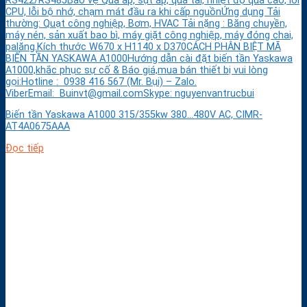
RS422/RS485Bảo vệ Quá áp, sụt áp, quá tải, nhiệt độ quá cao, lỗi
CPU, lỗi bộ nhớ, chạm mát đầu ra khi cấp nguồnỨng dụng Tải
thường: Quạt công nghiệp, Bơm, HVAC Tải nặng : Băng chuyền,
máy nén, sản xuất bao bì, máy giặt công nghiệp, máy đóng chai,
palăng.Kích thước W670 x H1140 x D370CÁCH PHÂN BIỆT MÃ
BIẾN TẦN YASKAWA A1000Hướng dẫn cài đặt biến tần Yaskawa
A1000,khắc phục sự cố & Báo giá,mua bán thiết bị vui lòng
gọi:Hotline : 0938 416 567 (Mr. Bụi) – Zalo.
ViberEmail: Buinvt@gmail.comSkype: nguyenvantrucbui
Biến tần Yaskawa A1000 315/355kw 380…480V AC, CIMR-
AT4A0675AAA
Đọc tiếp