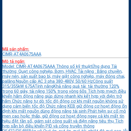
Mã sản phẩm:
CIMR-AT4A0675AAA
Mô tả ngắn:
Model: CIMR-AT4A0675AAA Thông số kỹ thuậtỨng dụng Tải
thường: Quạt công nghiệp, Bơm, HVAC Tải nặng : Băng chuyền,
máy nén, sản xuất bao bì, máy giặt công nghiệp, máy đóng chai,
palăng.Nguồn cấp AC 3 pha 380-480V, 50/60 HzCông suất
315/355kW 675ATính năngKhả năng quá tải: tải thường 120%
trong 60 giây, tải nặng 150% trong vòng 60s Tích hợp mạch điều
khiển hãm động năng giúp dừng nhanh khi kết hợp với điện trở
hãm Chức năng tự dò tốc độ động cơ khi mất nguồn không sử
dụng cảm biến tốc độ Chức năng KEB giữ động cơ hoạt động ổn
định khi mất nguồn dùng động năng tái sinh Phát hiện sự cố mô
men cao hoặc thấp, giữ động cơ hoạt động ngay cả khi mất tín
hiệu đặt tần số, giám sát công suất và điện năng tiêu thụ Tích
hợp sẵn bộ điều khiển PID và cổng truyền thông