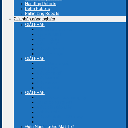
Handling Robots
Delta Robots
Palletizing Robots
Giải pháp công nghiệp
GIẢI PHÁP
Ngành bao bì nhựa
Dệt – Nhuộm
Bơm – quạt
Máy thổi túi
Máy cắt bao bì
Bao bì – Nhựa
GIẢI PHÁP
Ngành bao bì giấy
Thực phẩm
Máy đóng gói
Máy kéo sợi
Máy sợi con
Máy nén khí
GIẢI PHÁP
Cầu trục-cẩu trục nâng hạ
Lò hơi công nghiệp
Máy xoắn cáp điện
Ngành Thép
Máy cắt đuổi – Cắt quay
Máy nghiền bi
Điện Năng Lượng Mặt Trời