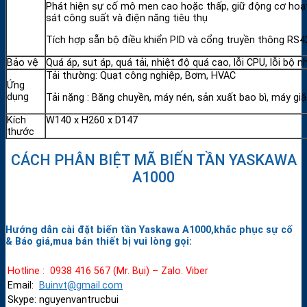
Phát hiện sự cố mô men cao hoặc thấp, giữ động cơ hoạt 
sát công suất và điện năng tiêu thụ
Tích hợp sẵn bộ điều khiển PID và cổng truyền thông RS
Bảo vệ
Quá áp, sụt áp, quá tải, nhiệt độ quá cao, lỗi CPU, lỗi bộ
Tải thường: Quạt công nghiệp, Bơm, HVAC
Ứng
dụng
Tải nặng : Băng chuyền, máy nén, sản xuất bao bì, máy giặ
Kích
W140 x H260 x D147
thước
CÁCH PHÂN BIỆT MÃ BIẾN TẦN YASKAWA
A1000
Hướng dẫn cài đặt biến tần Yaskawa A1000,khắc phục sự cố
& Báo giá,mua bán thiết bị vui lòng gọi:
Hotline : 0938 416 567 (Mr. Bụi) – Zalo. Viber
Email:
Buinvt@gmail.com
Skype: nguyenvantrucbui