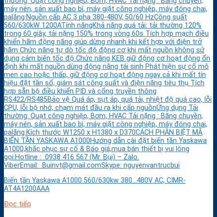
thường: Quạt công nghiệp, Bơm, HVAC Tải nặng : Băng chuyền,
máy nén, sản xuất bao bì, máy giặt công nghiệp, máy đóng chai,
palăng.Nguồn cấp AC 3 pha 380-480V, 50/60 HzCông suất
560/630kW 1200ATính năngKhả năng quá tải: tải thường 120%
trong 60 giây, tải nặng 150% trong vòng 60s Tích hợp mạch điều
khiển hãm động năng giúp dừng nhanh khi kết hợp với điện trở
hãm Chức năng tự dò tốc độ động cơ khi mất nguồn không sử
dụng cảm biến tốc độ Chức năng KEB giữ động cơ hoạt động ổn
định khi mất nguồn dùng động năng tái sinh Phát hiện sự cố mô
men cao hoặc thấp, giữ động cơ hoạt động ngay cả khi mất tín
hiệu đặt tần số, giám sát công suất và điện năng tiêu thụ Tích
hợp sẵn bộ điều khiển PID và cổng truyền thông
RS422/RS485Bảo vệ Quá áp, sụt áp, quá tải, nhiệt độ quá cao, lỗi
CPU, lỗi bộ nhớ, chạm mát đầu ra khi cấp nguồnỨng dụng Tải
thường: Quạt công nghiệp, Bơm, HVAC Tải nặng : Băng chuyền,
máy nén, sản xuất bao bì, máy giặt công nghiệp, máy đóng chai,
palăng.Kích thước W1250 x H1380 x D370CÁCH PHÂN BIỆT MÃ
BIẾN TẦN YASKAWA A1000Hướng dẫn cài đặt biến tần Yaskawa
A1000,khắc phục sự cố & Báo giá,mua bán thiết bị vui lòng
gọi:Hotline : 0938 416 567 (Mr. Bụi) – Zalo.
ViberEmail: Buinvt@gmail.comSkype: nguyenvantrucbui
Biến tần Yaskawa A1000 560/630kw 380…480V AC, CIMR-
AT4A1200AAA
Đọc tiếp