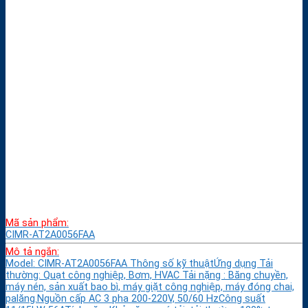
Mã sản phẩm:
CIMR-AT2A0056FAA
Mô tả ngắn:
Model: CIMR-AT2A0056FAA Thông số kỹ thuậtỨng dụng Tải
thường: Quạt công nghiệp, Bơm, HVAC Tải nặng : Băng chuyền,
máy nén, sản xuất bao bì, máy giặt công nghiệp, máy đóng chai,
palăng.Nguồn cấp AC 3 pha 200-220V, 50/60 HzCông suất