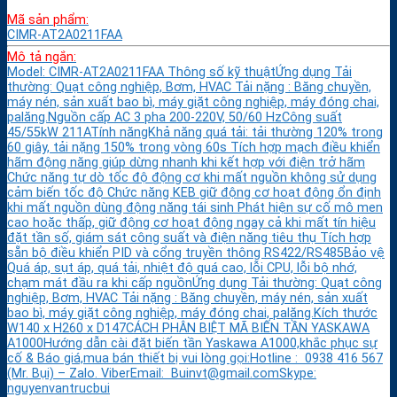
Mã sản phẩm:
CIMR-AT2A0211FAA
Mô tả ngắn:
Model: CIMR-AT2A0211FAA Thông số kỹ thuậtỨng dụng Tải
thường: Quạt công nghiệp, Bơm, HVAC Tải nặng : Băng chuyền,
máy nén, sản xuất bao bì, máy giặt công nghiệp, máy đóng chai,
palăng.Nguồn cấp AC 3 pha 200-220V, 50/60 HzCông suất
45/55kW 211ATính năngKhả năng quá tải: tải thường 120% trong
60 giây, tải nặng 150% trong vòng 60s Tích hợp mạch điều khiển
hãm động năng giúp dừng nhanh khi kết hợp với điện trở hãm
Chức năng tự dò tốc độ động cơ khi mất nguồn không sử dụng
cảm biến tốc độ Chức năng KEB giữ động cơ hoạt động ổn định
khi mất nguồn dùng động năng tái sinh Phát hiện sự cố mô men
cao hoặc thấp, giữ động cơ hoạt động ngay cả khi mất tín hiệu
đặt tần số, giám sát công suất và điện năng tiêu thụ Tích hợp
sẵn bộ điều khiển PID và cổng truyền thông RS422/RS485Bảo vệ
Quá áp, sụt áp, quá tải, nhiệt độ quá cao, lỗi CPU, lỗi bộ nhớ,
chạm mát đầu ra khi cấp nguồnỨng dụng Tải thường: Quạt công
nghiệp, Bơm, HVAC Tải nặng : Băng chuyền, máy nén, sản xuất
bao bì, máy giặt công nghiệp, máy đóng chai, palăng.Kích thước
W140 x H260 x D147CÁCH PHÂN BIỆT MÃ BIẾN TẦN YASKAWA
A1000Hướng dẫn cài đặt biến tần Yaskawa A1000,khắc phục sự
cố & Báo giá,mua bán thiết bị vui lòng gọi:Hotline : 0938 416 567
(Mr. Bụi) – Zalo. ViberEmail: Buinvt@gmail.comSkype:
nguyenvantrucbui