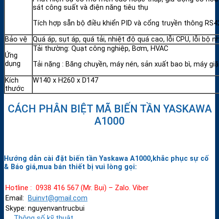
sát công suất và điện năng tiêu thụ
Tích hợp sẵn bộ điều khiển PID và cổng truyền thông RS
Bảo vệ
Quá áp, sụt áp, quá tải, nhiệt độ quá cao, lỗi CPU, lỗi bộ
Tải thường: Quạt công nghiệp, Bơm, HVAC
Ứng
dụng
Tải nặng : Băng chuyền, máy nén, sản xuất bao bì, máy giặ
Kích
W140 x H260 x D147
thước
CÁCH PHÂN BIỆT MÃ BIẾN TẦN YASKAWA
A1000
Hướng dẫn cài đặt biến tần Yaskawa A1000,khắc phục sự cố
& Báo giá,mua bán thiết bị vui lòng gọi:
Hotline : 0938 416 567 (Mr. Bụi) – Zalo. Viber
Email:
Buinvt@gmail.com
Skype: nguyenvantrucbui
Thông số kỹ thuật