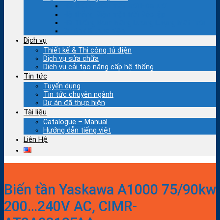
Hệ thống Điện mặt trời Hòa lưới
Hệ thống Điện mặt trời Độc lập
Hệ Thống Bơm Năng Lượng Lượng Mặt Trời
Dự án đã thực hiện
Dịch vụ
Thiết kế & Thi công tủ điện
Dịch vụ sửa chữa
Dịch vụ cải tạo nâng cấp hệ thống
Tin tức
Tuyển dụng
Tin tức chuyên ngành
Dự án đã thực hiện
Tài liệu
Catalogue – Manual
Hướng dẫn tiếng việt
Liên Hệ
Biến tần Yaskawa A1000 75/90kw
200…240V AC, CIMR-