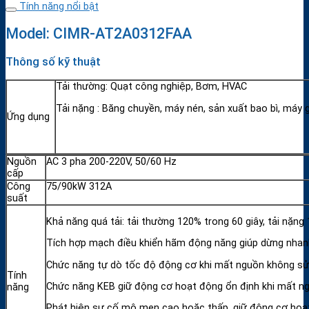
Tính năng nổi bật
Model: CIMR-AT2A0312FAA
Thông số kỹ thuật
Tải thường: Quạt công nghiệp, Bơm, HVAC
Tải nặng : Băng chuyền, máy nén, sản xuất bao bì, máy 
Ứng dụng
Nguồn
AC 3 pha 200-220V, 50/60 Hz
cấp
Công
75/90kW 312A
suất
Khả năng quá tải: tải thường 120% trong 60 giây, tải nặn
Tích hợp mạch điều khiển hãm động năng giúp dừng nhanh 
Chức năng tự dò tốc độ động cơ khi mất nguồn không sử d
Tính
Chức năng KEB giữ động cơ hoạt động ổn định khi mất ng
năng
Phát hiện sự cố mô men cao hoặc thấp, giữ động cơ hoạt 