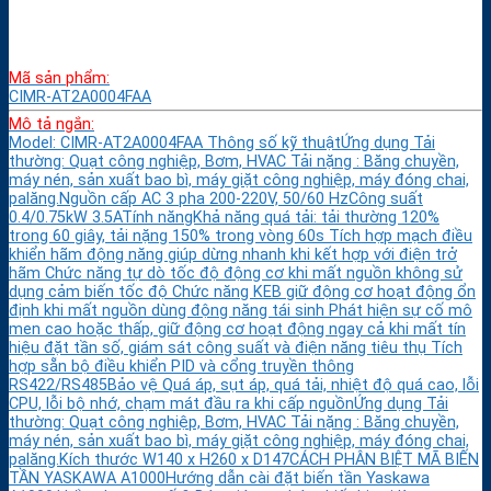
Mã sản phẩm:
CIMR-AT2A0004FAA
Mô tả ngắn:
Model: CIMR-AT2A0004FAA Thông số kỹ thuậtỨng dụng Tải
thường: Quạt công nghiệp, Bơm, HVAC Tải nặng : Băng chuyền,
máy nén, sản xuất bao bì, máy giặt công nghiệp, máy đóng chai,
palăng.Nguồn cấp AC 3 pha 200-220V, 50/60 HzCông suất
0.4/0.75kW 3.5ATính năngKhả năng quá tải: tải thường 120%
trong 60 giây, tải nặng 150% trong vòng 60s Tích hợp mạch điều
khiển hãm động năng giúp dừng nhanh khi kết hợp với điện trở
hãm Chức năng tự dò tốc độ động cơ khi mất nguồn không sử
dụng cảm biến tốc độ Chức năng KEB giữ động cơ hoạt động ổn
định khi mất nguồn dùng động năng tái sinh Phát hiện sự cố mô
men cao hoặc thấp, giữ động cơ hoạt động ngay cả khi mất tín
hiệu đặt tần số, giám sát công suất và điện năng tiêu thụ Tích
hợp sẵn bộ điều khiển PID và cổng truyền thông
RS422/RS485Bảo vệ Quá áp, sụt áp, quá tải, nhiệt độ quá cao, lỗi
CPU, lỗi bộ nhớ, chạm mát đầu ra khi cấp nguồnỨng dụng Tải
thường: Quạt công nghiệp, Bơm, HVAC Tải nặng : Băng chuyền,
máy nén, sản xuất bao bì, máy giặt công nghiệp, máy đóng chai,
palăng.Kích thước W140 x H260 x D147CÁCH PHÂN BIỆT MÃ BIẾN
TẦN YASKAWA A1000Hướng dẫn cài đặt biến tần Yaskawa