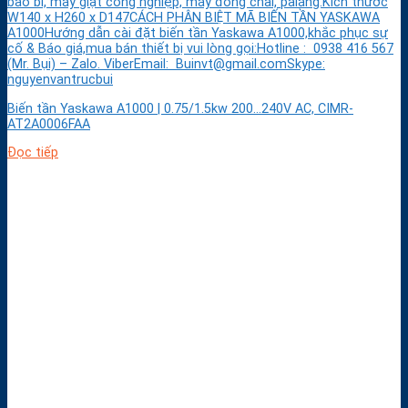
bao bì, máy giặt công nghiệp, máy đóng chai, palăng.Kích thước
W140 x H260 x D147CÁCH PHÂN BIỆT MÃ BIẾN TẦN YASKAWA
A1000Hướng dẫn cài đặt biến tần Yaskawa A1000,khắc phục sự
cố & Báo giá,mua bán thiết bị vui lòng gọi:Hotline : 0938 416 567
(Mr. Bụi) – Zalo. ViberEmail: Buinvt@gmail.comSkype:
nguyenvantrucbui
Biến tần Yaskawa A1000 | 0.75/1.5kw 200…240V AC, CIMR-
AT2A0006FAA
Đọc tiếp