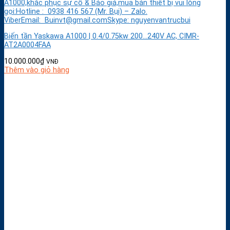
A1000,khắc phục sự cố & Báo giá,mua bán thiết bị vui lòng
gọi:Hotline : 0938 416 567 (Mr. Bụi) – Zalo.
ViberEmail: Buinvt@gmail.comSkype: nguyenvantrucbui
Biến tần Yaskawa A1000 | 0.4/0.75kw 200…240V AC, CIMR-
AT2A0004FAA
10.000.000
₫
VNĐ
Thêm vào giỏ hàng