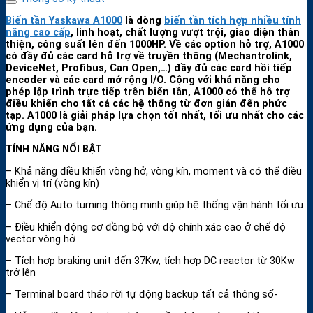
Biến tần Yaskawa A1000
là dòng
biến tần tích hợp nhiều tính
năng cao cấp
, linh hoạt, chất lượng vượt trội, giao diện thân
thiện, công suất lên đến 1000HP.
Về các option hỗ trợ, A1000
có đầy đủ các card hỗ trợ về truyền thông (Mechantrolink,
DeviceNet, Profibus, Can Open,…) đầy đủ các card hồi tiếp
encoder và các card mở rộng I/O.
Cộng với khả năng cho
phép lập trình trực tiếp trên biến tần, A1000 có thể hỗ trợ
điều khiển cho tất cả các hệ thống từ đơn giản đến phức
tạp. A1000 là giải pháp lựa chọn tốt nhất, tối ưu nhất cho các
ứng dụng của bạn.
TÍNH NĂNG NỔI BẬT
– Khả năng điều khiển vòng hở, vòng kín, moment và có thể điều
khiển vị trí (vòng kín)
– Chế độ Auto turning thông minh giúp hệ thống vận hành tối ưu
– Điều khiển động cơ đồng bộ với độ chính xác cao ở chế độ
vector vòng hở
– Tích hợp braking unit đến 37Kw, tích hợp DC reactor từ 30Kw
trở lên
– Terminal board tháo rời tự động backup tất cả thông số-