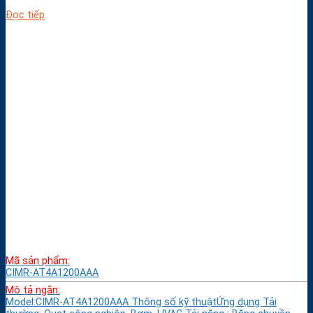
Đọc tiếp
Mã sản phẩm:
CIMR-AT4A1200AAA
Mô tả ngắn:
Model:CIMR-AT4A1200AAA Thông số kỹ thuậtỨng dụng Tải