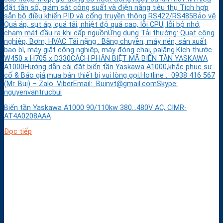
đặt tần số, giám sát công suất và điện năng tiêu thụ Tích hợp
sẵn bộ điều khiển PID và cổng truyền thông RS422/RS485Bảo vệ
Quá áp, sụt áp, quá tải, nhiệt độ quá cao, lỗi CPU, lỗi bộ nhớ,
chạm mát đầu ra khi cấp nguồnỨng dụng Tải thường: Quạt công
nghiệp, Bơm, HVAC Tải nặng : Băng chuyền, máy nén, sản xuất
bao bì, máy giặt công nghiệp, máy đóng chai, palăng.Kích thước
W450 x H705 x D330CÁCH PHÂN BIỆT MÃ BIẾN TẦN YASKAWA
A1000Hướng dẫn cài đặt biến tần Yaskawa A1000,khắc phục sự
cố & Báo giá,mua bán thiết bị vui lòng gọi:Hotline : 0938 416 567
(Mr. Bụi) – Zalo. ViberEmail: Buinvt@gmail.comSkype:
nguyenvantrucbui
Biến tần Yaskawa A1000 90/110kw 380…480V AC, CIMR-
AT4A0208AAA
Đọc tiếp