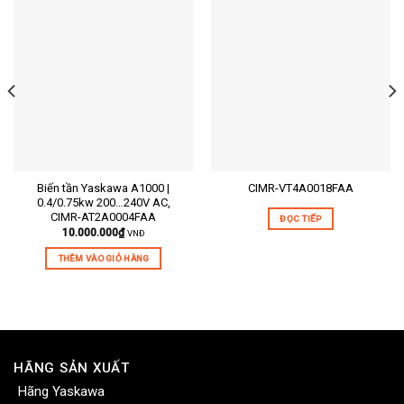
Biến tần Yaskawa A1000 |
CIMR-VT4A0018FAA
0.4/0.75kw 200…240V AC,
CIMR-AT2A0004FAA
ĐỌC TIẾP
10.000.000
₫
VNĐ
THÊM VÀO GIỎ HÀNG
HÃNG SẢN XUẤT
Hãng Yaskawa