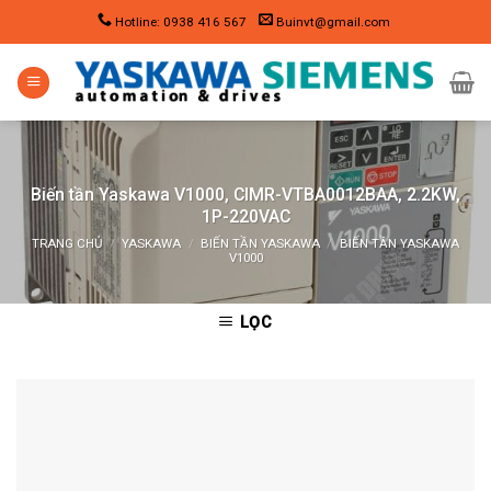
Skip
Hotline: 0938 416 567
Buinvt@gmail.com
to
content
Biến tần Yaskawa V1000, CIMR-VTBA0012BAA, 2.2KW,
1P-220VAC
TRANG CHỦ
/
YASKAWA
/
BIẾN TẦN YASKAWA
/
BIẾN TẦN YASKAWA
V1000
LỌC