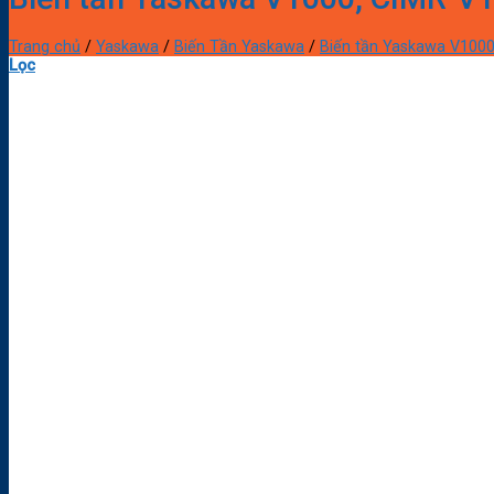
Trang chủ
/
Yaskawa
/
Biến Tần Yaskawa
/
Biến tần Yaskawa V100
Lọc