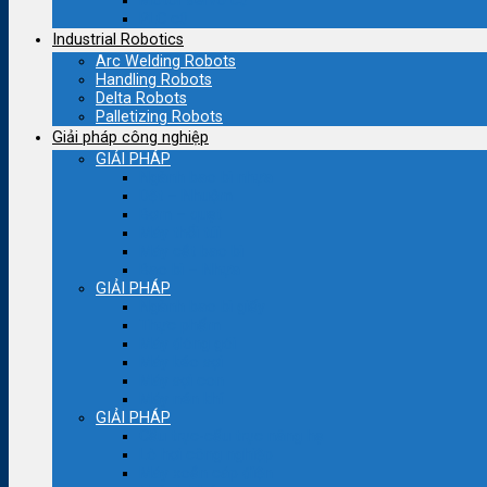
Motor servo cũ
PLC cũ
Industrial Robotics
Arc Welding Robots
Handling Robots
Delta Robots
Palletizing Robots
Giải pháp công nghiệp
GIẢI PHÁP
Ngành bao bì nhựa
Dệt – Nhuộm
Bơm – quạt
Máy thổi túi
Máy cắt bao bì
Bao bì – Nhựa
GIẢI PHÁP
Ngành bao bì giấy
Thực phẩm
Máy đóng gói
Máy kéo sợi
Máy sợi con
Máy nén khí
GIẢI PHÁP
Cầu trục-cẩu trục nâng hạ
Lò hơi công nghiệp
Máy xoắn cáp điện