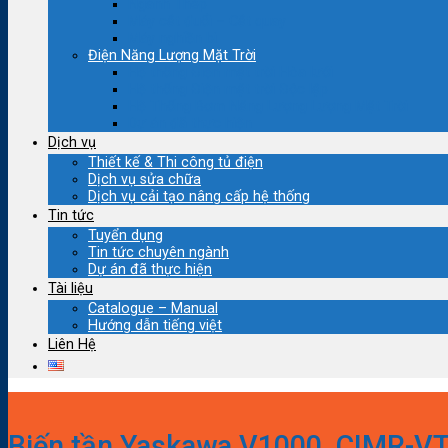
Ngành Thép
Máy cắt đuổi – Cắt quay
Máy nghiền bi
Điện Năng Lượng Mặt Trời
Hệ thống Điện mặt trời Hòa lưới
Hệ thống Điện mặt trời Độc lập
Hệ Thống Bơm Năng Lượng Lượng Mặt Trời
Dự án đã thực hiện
Dịch vụ
Thiết kế & Thi công tủ điện
Dịch vụ sửa chữa
Dịch vụ cải tạo nâng cấp hệ thống
Tin tức
Tuyển dụng
Tin tức chuyên ngành
Dự án đã thực hiện
Tài liệu
Catalogue – Manual
Hướng dẫn tiếng việt
Liên Hệ
Biến tần Yaskawa V1000, CIMR-