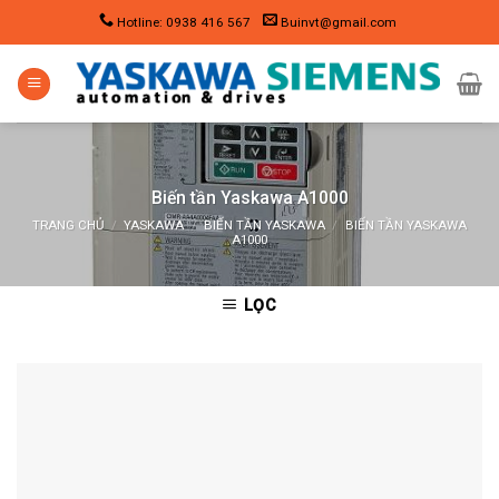
Skip
Hotline: 0938 416 567
Buinvt@gmail.com
to
content
Biến tần Yaskawa A1000
TRANG CHỦ
/
YASKAWA
/
BIẾN TẦN YASKAWA
/
BIẾN TẦN YASKAWA
A1000
LỌC