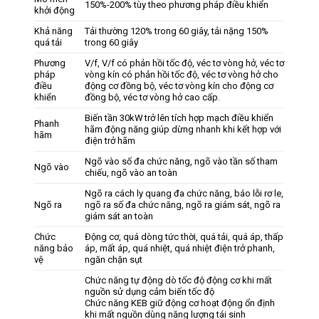
150%-200% tùy theo phương pháp điều khiển
khởi động
Khả năng
Tải thường 120% trong 60 giây, tải nặng 150%
quá tải
trong 60 giây
Phương
V/f, V/f có phản hồi tốc độ, véc tơ vòng hở, véc tơ
pháp
vòng kín có phản hồi tốc độ, véc tơ vòng hở cho
điều
động cơ đồng bộ, véc tơ vòng kín cho động cơ
khiển
đồng bộ, véc tơ vòng hở cao cấp.
Biến tần 30kW trở lên tích hợp mạch điều khiển
Phanh
hãm động năng giúp dừng nhanh khi kết hợp với
hãm
điện trở hãm
Ngõ vào số đa chức năng, ngõ vào tần số tham
Ngõ vào
chiếu, ngõ vào an toàn
Ngõ ra cách ly quang đa chức năng, báo lỗi rơ le,
Ngõ ra
ngõ ra số đa chức năng, ngõ ra giám sát, ngõ ra
giám sát an toàn
Chức
Động cơ, quá dòng tức thời, quá tải, quá áp, thấp
năng bảo
áp, mất áp, quá nhiệt, quá nhiệt điện trở phanh,
vệ
ngăn chặn sụt
Chức năng tự động dò tốc độ động cơ khi mất
nguồn sử dụng cảm biến tốc độ
Chức năng KEB giữ động cơ hoạt động ổn định
khi mất nguồn dùng năng lượng tái sinh