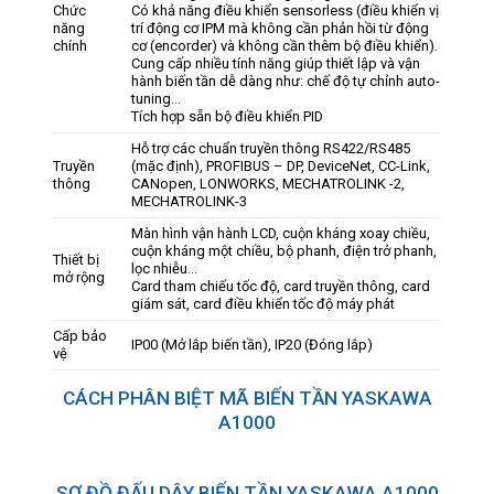
Chức
Có khả năng điều khiển sensorless (điều khiển vị
năng
trí động cơ IPM mà không cần phản hồi từ động
chính
cơ (encorder) và không cần thêm bộ điều khiển).
Cung cấp nhiều tính năng giúp thiết lập và vận
hành biến tần dễ dàng như: chế độ tự chỉnh auto-
tuning…
Tích hợp sẵn bộ điều khiển PID
Hỗ trợ các chuẩn truyền thông RS422/RS485
Truyền
(mặc định), PROFIBUS – DP, DeviceNet, CC-Link,
thông
CANopen, LONWORKS, MECHATROLINK -2,
MECHATROLINK-3
Màn hình vận hành LCD, cuộn kháng xoay chiều,
cuộn kháng một chiều, bộ phanh, điện trở phanh,
Thiết bị
lọc nhiễu…
mở rộng
Card tham chiếu tốc độ, card truyền thông, card
giám sát, card điều khiển tốc độ máy phát
Cấp bảo
IP00 (Mở lắp biến tần), IP20 (Đóng lắp)
vệ
CÁCH PHÂN BIỆT MÃ BIẾN TẦN YASKAWA
A1000
SƠ ĐỒ ĐẤU DÂY BIẾN TẦN YASKAWA A1000