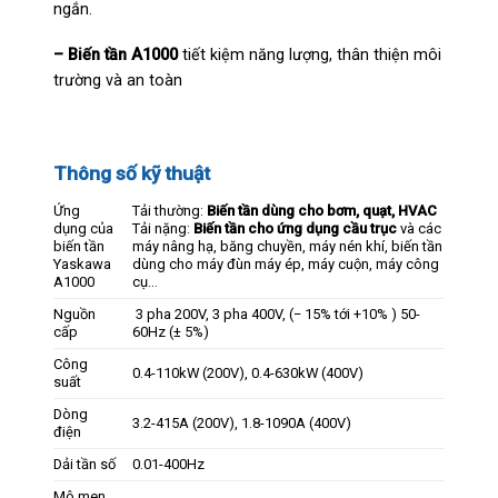
ngắn.
– Biến tần A1000
tiết kiệm năng lượng, thân thiện môi
trường và an toàn
Thông số kỹ thuật
Ứng
Tải thường:
Biến tần dùng cho bơm, quạt, HVAC
dụng của
Tải nặng:
Biến tần cho ứng dụng cầu trục
và các
biến tần
máy nâng hạ, băng chuyền, máy nén khí, biến tần
Yaskawa
dùng cho máy đùn máy ép, máy cuộn, máy công
A1000
cụ…
Nguồn
3 pha 200V, 3 pha 400V, (− 15% tới +10% ) 50-
cấp
60Hz (± 5%)
Công
0.4-110kW (200V), 0.4-630kW (400V)
suất
Dòng
3.2-415A (200V), 1.8-1090A (400V)
điện
Dải tần số
0.01-400Hz
Mô men