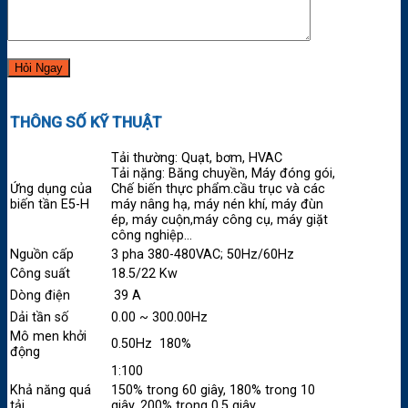
THÔNG SỐ KỸ THUẬT
Tải thường: Quạt, bơm, HVAC
Tải nặng: Băng chuyền, Máy đóng gói,
Ứng dụng của
Chế biến thực phẩm.cầu trục và các
biến tần E5-H
máy nâng hạ, máy nén khí, máy đùn
ép, máy cuộn,máy công cụ, máy giặt
công nghiệp…
Nguồn cấp
3 pha 380-480VAC; 50Hz/60Hz
Công suất
18.5/22 Kw
Dòng điện
39 A
Dải tần số
0.00 ~ 300.00Hz
Mô men khởi
0.50Hz 180%
động
1:100
Khả năng quá
150% trong 60 giây, 180% trong 10
tải
giây, 200% trong 0,5 giây