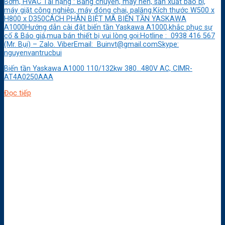
Bơm, HVAC Tải nặng : Băng chuyền, máy nén, sản xuất bao bì,
máy giặt công nghiệp, máy đóng chai, palăng.Kích thước W500 x
H800 x D350CÁCH PHÂN BIỆT MÃ BIẾN TẦN YASKAWA
A1000Hướng dẫn cài đặt biến tần Yaskawa A1000,khắc phục sự
cố & Báo giá,mua bán thiết bị vui lòng gọi:Hotline : 0938 416 567
(Mr. Bụi) – Zalo. ViberEmail: Buinvt@gmail.comSkype:
nguyenvantrucbui
Biến tần Yaskawa A1000 110/132kw 380…480V AC, CIMR-
AT4A0250AAA
Đọc tiếp