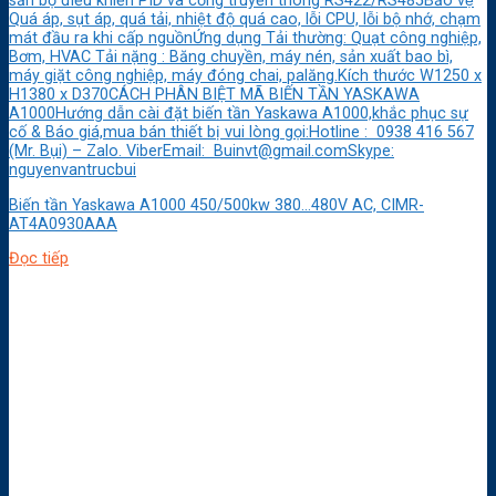
sẵn bộ điều khiển PID và cổng truyền thông RS422/RS485Bảo vệ
Quá áp, sụt áp, quá tải, nhiệt độ quá cao, lỗi CPU, lỗi bộ nhớ, chạm
mát đầu ra khi cấp nguồnỨng dụng Tải thường: Quạt công nghiệp,
Bơm, HVAC Tải nặng : Băng chuyền, máy nén, sản xuất bao bì,
máy giặt công nghiệp, máy đóng chai, palăng.Kích thước W1250 x
H1380 x D370CÁCH PHÂN BIỆT MÃ BIẾN TẦN YASKAWA
A1000Hướng dẫn cài đặt biến tần Yaskawa A1000,khắc phục sự
cố & Báo giá,mua bán thiết bị vui lòng gọi:Hotline : 0938 416 567
(Mr. Bụi) – Zalo. ViberEmail: Buinvt@gmail.comSkype:
nguyenvantrucbui
Biến tần Yaskawa A1000 450/500kw 380…480V AC, CIMR-
AT4A0930AAA
Đọc tiếp