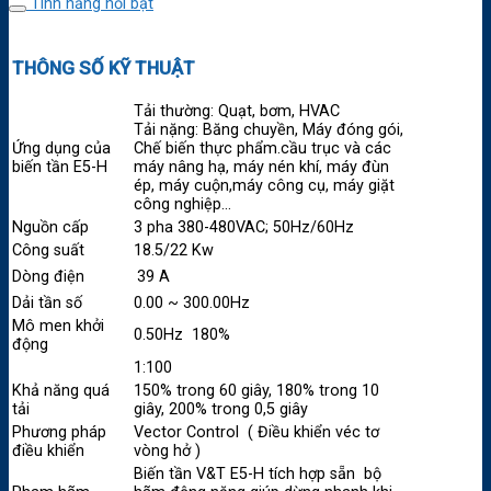
Tính năng nổi bật
THÔNG SỐ KỸ THUẬT
Tải thường: Quạt, bơm, HVAC
Tải nặng: Băng chuyền, Máy đóng gói,
Ứng dụng của
Chế biến thực phẩm.cầu trục và các
biến tần E5-H
máy nâng hạ, máy nén khí, máy đùn
ép, máy cuộn,máy công cụ, máy giặt
công nghiệp…
Nguồn cấp
3 pha 380-480VAC; 50Hz/60Hz
Công suất
18.5/22 Kw
Dòng điện
39 A
Dải tần số
0.00 ~ 300.00Hz
Mô men khởi
0.50Hz 180%
động
1:100
Khả năng quá
150% trong 60 giây, 180% trong 10
tải
giây, 200% trong 0,5 giây
Phương pháp
Vector Control ( Điều khiển véc tơ
điều khiển
vòng hở )
Biến tần V&T E5-H tích hợp sẵn bộ