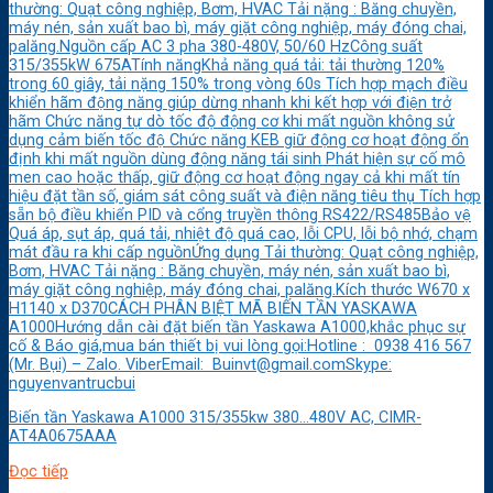
thường: Quạt công nghiệp, Bơm, HVAC Tải nặng : Băng chuyền,
máy nén, sản xuất bao bì, máy giặt công nghiệp, máy đóng chai,
palăng.Nguồn cấp AC 3 pha 380-480V, 50/60 HzCông suất
315/355kW 675ATính năngKhả năng quá tải: tải thường 120%
trong 60 giây, tải nặng 150% trong vòng 60s Tích hợp mạch điều
khiển hãm động năng giúp dừng nhanh khi kết hợp với điện trở
hãm Chức năng tự dò tốc độ động cơ khi mất nguồn không sử
dụng cảm biến tốc độ Chức năng KEB giữ động cơ hoạt động ổn
định khi mất nguồn dùng động năng tái sinh Phát hiện sự cố mô
men cao hoặc thấp, giữ động cơ hoạt động ngay cả khi mất tín
hiệu đặt tần số, giám sát công suất và điện năng tiêu thụ Tích hợp
sẵn bộ điều khiển PID và cổng truyền thông RS422/RS485Bảo vệ
Quá áp, sụt áp, quá tải, nhiệt độ quá cao, lỗi CPU, lỗi bộ nhớ, chạm
mát đầu ra khi cấp nguồnỨng dụng Tải thường: Quạt công nghiệp,
Bơm, HVAC Tải nặng : Băng chuyền, máy nén, sản xuất bao bì,
máy giặt công nghiệp, máy đóng chai, palăng.Kích thước W670 x
H1140 x D370CÁCH PHÂN BIỆT MÃ BIẾN TẦN YASKAWA
A1000Hướng dẫn cài đặt biến tần Yaskawa A1000,khắc phục sự
cố & Báo giá,mua bán thiết bị vui lòng gọi:Hotline : 0938 416 567
(Mr. Bụi) – Zalo. ViberEmail: Buinvt@gmail.comSkype:
nguyenvantrucbui
Biến tần Yaskawa A1000 315/355kw 380…480V AC, CIMR-
AT4A0675AAA
Đọc tiếp