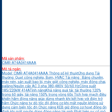
Mã sản phẩm:
CIMR-AT4A0414AAA
Mô tả ngắn:
Model: CIMR-AT4A0414AAA Thông số kỹ thuậtỨng dụng Tải
thường: Quạt công nghiệp, Bơm, HVAC Tải nặng : Băng chuyền,
máy nén, sản xuất bao bì, máy giặt công nghiệp, máy đóng chai,
palăng.Nguồn cấp AC 3 pha 380-480V, 50/60 HzCông suất
185/220kW 414ATính năngKhả năng quá tải: tải thường 120%
trong 60 giây, tải nặng 150% trong vòng 60s Tích hợp mạch điều
khiển hãm động năng giúp dừng nhanh khi kết hợp với điện trở
hãm Chức năng tự dò tốc độ động cơ khi mất nguồn không sử
dụng cảm biến tốc độ Chức năng KEB giữ động cơ hoạt động ổn
định khi mất nguồn dùng động năng tái sinh Phát hiện sự cố mô