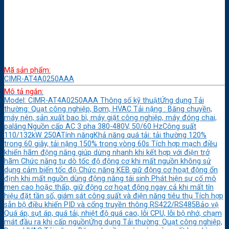
Mã sản phẩm:
CIMR-AT4A0250AAA
Mô tả ngắn:
Model: CIMR-AT4A0250AAA Thông số kỹ thuậtỨng dụng Tải
thường: Quạt công nghiệp, Bơm, HVAC Tải nặng : Băng chuyền,
máy nén, sản xuất bao bì, máy giặt công nghiệp, máy đóng chai,
palăng.Nguồn cấp AC 3 pha 380-480V, 50/60 HzCông suất
110/132kW 250ATính năngKhả năng quá tải: tải thường 120%
trong 60 giây, tải nặng 150% trong vòng 60s Tích hợp mạch điều
khiển hãm động năng giúp dừng nhanh khi kết hợp với điện trở
hãm Chức năng tự dò tốc độ động cơ khi mất nguồn không sử
dụng cảm biến tốc độ Chức năng KEB giữ động cơ hoạt động ổn
định khi mất nguồn dùng động năng tái sinh Phát hiện sự cố mô
men cao hoặc thấp, giữ động cơ hoạt động ngay cả khi mất tín
hiệu đặt tần số, giám sát công suất và điện năng tiêu thụ Tích hợp
sẵn bộ điều khiển PID và cổng truyền thông RS422/RS485Bảo vệ
Quá áp, sụt áp, quá tải, nhiệt độ quá cao, lỗi CPU, lỗi bộ nhớ, chạm
mát đầu ra khi cấp nguồnỨng dụng Tải thường: Quạt công nghiệp,