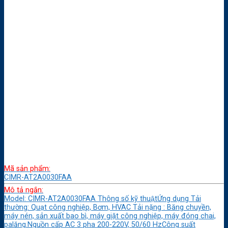
Mã sản phẩm:
CIMR-AT2A0030FAA
Mô tả ngắn:
Model: CIMR-AT2A0030FAA Thông số kỹ thuậtỨng dụng Tải
thường: Quạt công nghiệp, Bơm, HVAC Tải nặng : Băng chuyền,
máy nén, sản xuất bao bì, máy giặt công nghiệp, máy đóng chai,
palăng.Nguồn cấp AC 3 pha 200-220V, 50/60 HzCông suất