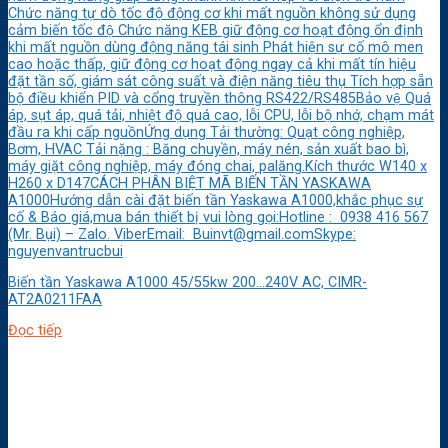
Chức năng tự dò tốc độ động cơ khi mất nguồn không sử dụng
cảm biến tốc độ Chức năng KEB giữ động cơ hoạt động ổn định
khi mất nguồn dùng động năng tái sinh Phát hiện sự cố mô men
cao hoặc thấp, giữ động cơ hoạt động ngay cả khi mất tín hiệu
đặt tần số, giám sát công suất và điện năng tiêu thụ Tích hợp sẵn
bộ điều khiển PID và cổng truyền thông RS422/RS485Bảo vệ Quá
áp, sụt áp, quá tải, nhiệt độ quá cao, lỗi CPU, lỗi bộ nhớ, chạm mát
đầu ra khi cấp nguồnỨng dụng Tải thường: Quạt công nghiệp,
Bơm, HVAC Tải nặng : Băng chuyền, máy nén, sản xuất bao bì,
máy giặt công nghiệp, máy đóng chai, palăng.Kích thước W140 x
H260 x D147CÁCH PHÂN BIỆT MÃ BIẾN TẦN YASKAWA
A1000Hướng dẫn cài đặt biến tần Yaskawa A1000,khắc phục sự
cố & Báo giá,mua bán thiết bị vui lòng gọi:Hotline : 0938 416 567
(Mr. Bụi) – Zalo. ViberEmail: Buinvt@gmail.comSkype:
nguyenvantrucbui
Biến tần Yaskawa A1000 45/55kw 200…240V AC, CIMR-
AT2A0211FAA
Đọc tiếp