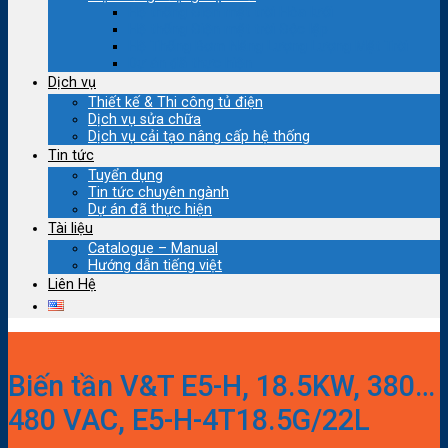
Hệ thống Điện mặt trời Hòa lưới
Hệ thống Điện mặt trời Độc lập
Hệ Thống Bơm Năng Lượng Lượng Mặt Trời
Dự án đã thực hiện
Dịch vụ
Thiết kế & Thi công tủ điện
Dịch vụ sửa chữa
Dịch vụ cải tạo nâng cấp hệ thống
Tin tức
Tuyển dụng
Tin tức chuyên ngành
Dự án đã thực hiện
Tài liệu
Catalogue – Manual
Hướng dẫn tiếng việt
Liên Hệ
Biến tần V&T E5-H, 18.5KW, 380…
480 VAC, E5-H-4T18.5G/22L