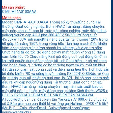
Mã sản phẩm:
CIMR-AT4A0103AAA
Mô tả ngắn:
Model: CIMR-AT4A0103AAA Thông số kỹ thuậtỨng dụng Tải
thường: Quạt công nghiệp, Bơm, HVAC Tải nặng : Băng chuyền,
máy nén, sản xuất bao bì, máy giặt công nghiệp, máy đóng chai,
palăng.Nguồn cấp AC 3 pha 380-480V, 50/60 HzCông suất
45/55kW 103ATính năngKhả năng quá tải: tải thường 120% trong
60 giây, tải nặng 150% trong vòng 60s Tích hợp mạch điều khiển
hãm động năng giúp dừng nhanh khi kết hợp với điện trở hãm
Chức năng tự dò tốc độ động cơ khi mất nguồn không sử dụng
cảm biến tốc độ Chức năng KEB giữ động cơ hoạt động ổn định
khi mất nguồn dùng động năng tái sinh Phát hiện sự cố mô men
cao hoặc thấp, giữ động cơ hoạt động ngay cả khi mất tín hiệu
đặt tần số, giám sát công suất và điện năng tiêu thụ Tích hợp sẵn
bộ điều khiển PID và cổng truyền thông RS422/RS485Bảo vệ Quá
áp, sụt áp, quá tải, nhiệt độ quá cao, lỗi CPU, lỗi bộ nhớ, chạm mát
đầu ra khi cấp nguồnỨng dụng Tải thường: Quạt công nghiệp,
Bơm, HVAC Tải nặng : Băng chuyền, máy nén, sản xuất bao bì,
máy giặt công nghiệp, máy đóng chai, palăng.Kích thước W325 x
H510 x D258CÁCH PHÂN BIỆT MÃ BIẾN TẦN YASKAWA
A1000Hướng dẫn cài đặt biến tần Yaskawa A1000,khắc phục sự
cố & Báo giá,mua bán thiết bị vui lòng gọi:Hotline : 0938 416 567
(Mr. Bụi) – Zalo. ViberEmail: Buinvt@gmail.comSkype:
nguyenvantrucbui