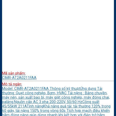
Mã sản phẩm:
CIMR-AT2A0211FAA
Mô tả ngắn:
Model: CIMR-AT2A0211FAA Thông số kỹ thuậtỨng dụng Tải
thường: Quạt công nghiệp, Bơm, HVAC Tải nặng : Băng chuyền,
máy nén, sản xuất bao bì, máy giặt công nghiệp, máy đóng chai,
palăng.Nguồn cấp AC 3 pha 200-220V, 50/60 HzCông suất
45/55kW 211ATính năngKhả năng quá tải: tải thường 120% trong
60 giây, tải nặng 150% trong vòng 60s Tích hợp mạch điều khiển
hãm động năng giúp dừng nhanh khi kết hợp với điện trở hãm