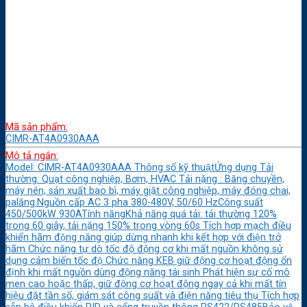
Mã sản phẩm:
CIMR-AT4A0930AAA
Mô tả ngắn:
Model: CIMR-AT4A0930AAA Thông số kỹ thuậtỨng dụng Tải
thường: Quạt công nghiệp, Bơm, HVAC Tải nặng : Băng chuyền,
máy nén, sản xuất bao bì, máy giặt công nghiệp, máy đóng chai,
palăng.Nguồn cấp AC 3 pha 380-480V, 50/60 HzCông suất
450/500kW 930ATính năngKhả năng quá tải: tải thường 120%
trong 60 giây, tải nặng 150% trong vòng 60s Tích hợp mạch điều
khiển hãm động năng giúp dừng nhanh khi kết hợp với điện trở
hãm Chức năng tự dò tốc độ động cơ khi mất nguồn không sử
dụng cảm biến tốc độ Chức năng KEB giữ động cơ hoạt động ổn
định khi mất nguồn dùng động năng tái sinh Phát hiện sự cố mô
men cao hoặc thấp, giữ động cơ hoạt động ngay cả khi mất tín
hiệu đặt tần số, giám sát công suất và điện năng tiêu thụ Tích hợp