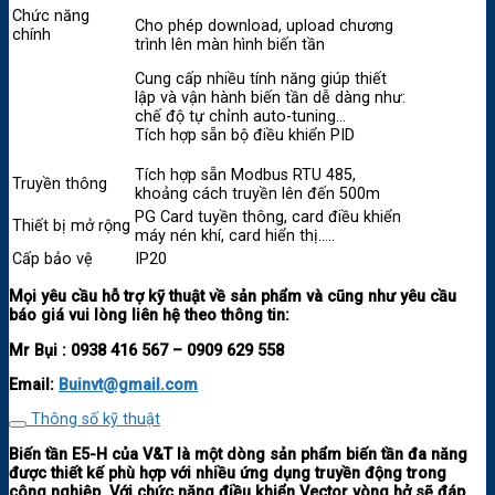
Chức năng
Cho phép download, upload chương
chính
trình lên màn hình biến tần
Cung cấp nhiều tính năng giúp thiết
lập và vận hành biến tần dễ dàng như:
chế độ tự chỉnh auto-tuning…
Tích hợp sẵn bộ điều khiển PID
Tích hợp sẵn Modbus RTU 485,
Truyền thông
khoảng cách truyền lên đến 500m
PG Card tuyền thông, card điều khiển
Thiết bị mở rộng
máy nén khí, card hiển thị…..
Cấp bảo vệ
IP20
Mọi yêu cầu hỗ trợ kỹ thuật về sản phẩm và cũng như yêu cầu
báo giá vui lòng liên hệ theo thông tin:
Mr Bụi :
0938 416 567 – 0909 629 558
Email:
Buinvt@gmail.com
Thông số kỹ thuật
Biến tần E5-H của V&T là một dòng sản phẩm biến tần đa năng
được thiết kế phù hợp với nhiều ứng dụng truyền động trong
công nghiệp. Với chức năng điều khiển Vector vòng hở sẽ đáp