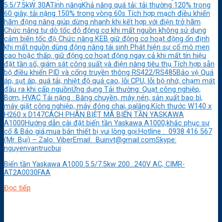
5.5/7.5kW 30ATính năngKhả năng quá tải: tải thường 120% trong
60 giây, tải nặng 150% trong vòng 60s Tích hợp mạch điều khiển
hãm động năng giúp dừng nhanh khi kết hợp với điện trở hãm
Chức năng tự dò tốc độ động cơ khi mất nguồn không sử dụng
cảm biến tốc độ Chức năng KEB giữ động cơ hoạt động ổn định
khi mất nguồn dùng động năng tái sinh Phát hiện sự cố mô men
cao hoặc thấp, giữ động cơ hoạt động ngay cả khi mất tín hiệu
đặt tần số, giám sát công suất và điện năng tiêu thụ Tích hợp sẵn
bộ điều khiển PID và cổng truyền thông RS422/RS485Bảo vệ Quá
áp, sụt áp, quá tải, nhiệt độ quá cao, lỗi CPU, lỗi bộ nhớ, chạm mát
đầu ra khi cấp nguồnỨng dụng Tải thường: Quạt công nghiệp,
Bơm, HVAC Tải nặng : Băng chuyền, máy nén, sản xuất bao bì,
máy giặt công nghiệp, máy đóng chai, palăng.Kích thước W140 x
H260 x D147CÁCH PHÂN BIỆT MÃ BIẾN TẦN YASKAWA
A1000Hướng dẫn cài đặt biến tần Yaskawa A1000,khắc phục sự
cố & Báo giá,mua bán thiết bị vui lòng gọi:Hotline : 0938 416 567
(Mr. Bụi) – Zalo. ViberEmail: Buinvt@gmail.comSkype:
nguyenvantrucbui
Biến tần Yaskawa A1000 5.5/7.5kw 200…240V AC, CIMR-
AT2A0030FAA
Đọc tiếp