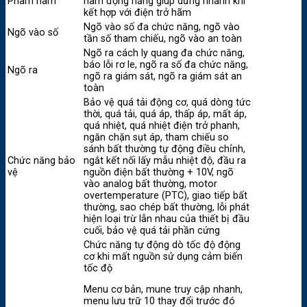
Pham hãm
hãm động năng giúp dừng nhanh khi
kết hợp với điện trở hãm
Ngõ vào số đa chức năng, ngõ vào
Ngõ vào số
tần số tham chiếu, ngõ vào an toàn
Ngõ ra cách ly quang đa chức năng,
báo lỗi rơ le, ngõ ra số đa chức năng,
Ngõ ra
ngõ ra giám sát, ngõ ra giám sát an
toàn
Bảo vệ quá tải động cơ, quá dòng tức
thời, quá tải, quá áp, thấp áp, mất áp,
quá nhiệt, quá nhiệt điện trở phanh,
ngăn chặn sụt áp, tham chiếu so
sánh bất thường tự động điều chỉnh,
Chức năng bảo
ngắt kết nối lấy mẫu nhiệt độ, đầu ra
vệ
nguồn điện bất thường + 10V, ngõ
vào analog bất thường, motor
overtemperature (PTC), giao tiếp bất
thường, sao chép bất thường, lỗi phát
hiện loại trừ lẫn nhau của thiết bị đầu
cuối, bảo vệ quá tải phần cứng
Chức năng tự động dò tốc độ động
cơ khi mất nguồn sử dụng cảm biến
tốc độ
Menu cơ bản, mune truy cập nhanh,
menu lưu trữ 10 thay đổi trước đó