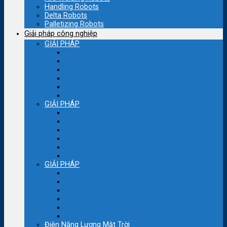
Handling Robots
Delta Robots
Palletizing Robots
Giải pháp công nghiệp
GIẢI PHÁP
Ngành bao bì nhựa
Dệt – Nhuộm
Bơm – quạt
Máy thổi túi
Máy cắt bao bì
Bao bì – Nhựa
GIẢI PHÁP
Ngành bao bì giấy
Thực phẩm
Máy đóng gói
Máy kéo sợi
Máy sợi con
Máy nén khí
GIẢI PHÁP
Cầu trục-cẩu trục nâng hạ
Lò hơi công nghiệp
Máy xoắn cáp điện
Ngành Thép
Máy cắt đuổi – Cắt quay
Máy nghiền bi
Điện Năng Lượng Mặt Trời