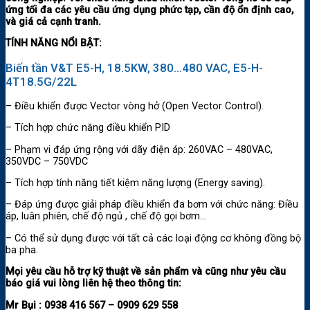
ứng tối đa các yêu cầu ứng dụng phức tạp, cần độ ổn định cao,
và giá cả cạnh tranh.
TÍNH NĂNG NỔI BẬT:
Biến tần V&T E5-H, 18.5KW, 380…480 VAC, E5-H-
4T18.5G/22L
– Điều khiển được Vector vòng hở (Open Vector Control).
– Tích hợp chức năng điều khiển PID
– Phạm vi đáp ứng rộng với dãy điện áp: 260VAC – 480VAC,
350VDC – 750VDC
– Tích hợp tính năng tiết kiệm năng lượng (Energy saving).
– Đáp ứng được giải pháp điều khiển đa bơm với chức năng: Điều
áp, luân phiên, chế độ ngủ , chế độ gọi bơm…
– Có thể sử dụng được với tất cả các loại động cơ không đồng bộ
ba pha.
Mọi yêu cầu hỗ trợ kỹ thuật về sản phẩm và cũng như yêu cầu
báo giá vui lòng liên hệ theo thông tin:
Mr Bụi :
0938 416 567 – 0909 629 558