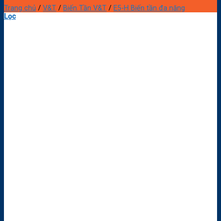
Trang chủ
/
V&T
/
Biến Tần V&T
/
E5-H Biến tần đa năng
Lọc