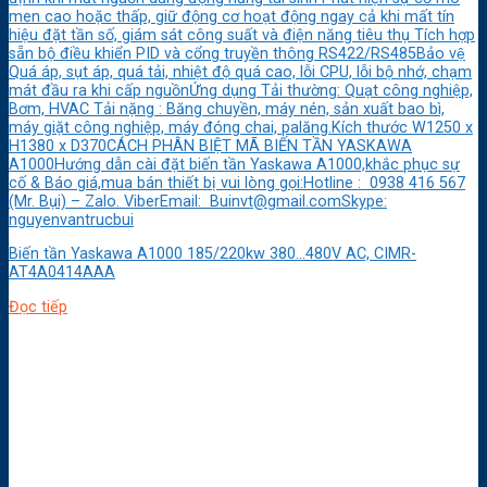
men cao hoặc thấp, giữ động cơ hoạt động ngay cả khi mất tín
hiệu đặt tần số, giám sát công suất và điện năng tiêu thụ Tích hợp
sẵn bộ điều khiển PID và cổng truyền thông RS422/RS485Bảo vệ
Quá áp, sụt áp, quá tải, nhiệt độ quá cao, lỗi CPU, lỗi bộ nhớ, chạm
mát đầu ra khi cấp nguồnỨng dụng Tải thường: Quạt công nghiệp,
Bơm, HVAC Tải nặng : Băng chuyền, máy nén, sản xuất bao bì,
máy giặt công nghiệp, máy đóng chai, palăng.Kích thước W1250 x
H1380 x D370CÁCH PHÂN BIỆT MÃ BIẾN TẦN YASKAWA
A1000Hướng dẫn cài đặt biến tần Yaskawa A1000,khắc phục sự
cố & Báo giá,mua bán thiết bị vui lòng gọi:Hotline : 0938 416 567
(Mr. Bụi) – Zalo. ViberEmail: Buinvt@gmail.comSkype:
nguyenvantrucbui
Biến tần Yaskawa A1000 185/220kw 380…480V AC, CIMR-
AT4A0414AAA
Đọc tiếp