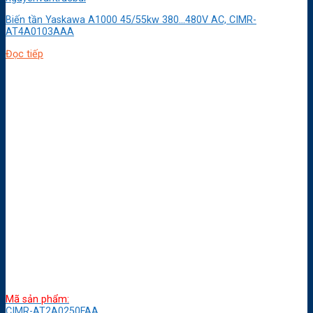
Biến tần Yaskawa A1000 45/55kw 380…480V AC, CIMR-
AT4A0103AAA
Đọc tiếp
Mã sản phẩm:
CIMR-AT2A0250FAA