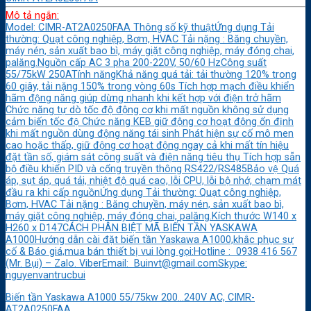
Mô tả ngắn:
Model: CIMR-AT2A0250FAA Thông số kỹ thuậtỨng dụng Tải
thường: Quạt công nghiệp, Bơm, HVAC Tải nặng : Băng chuyền,
máy nén, sản xuất bao bì, máy giặt công nghiệp, máy đóng chai,
palăng.Nguồn cấp AC 3 pha 200-220V, 50/60 HzCông suất
55/75kW 250ATính năngKhả năng quá tải: tải thường 120% trong
60 giây, tải nặng 150% trong vòng 60s Tích hợp mạch điều khiển
hãm động năng giúp dừng nhanh khi kết hợp với điện trở hãm
Chức năng tự dò tốc độ động cơ khi mất nguồn không sử dụng
cảm biến tốc độ Chức năng KEB giữ động cơ hoạt động ổn định
khi mất nguồn dùng động năng tái sinh Phát hiện sự cố mô men
cao hoặc thấp, giữ động cơ hoạt động ngay cả khi mất tín hiệu
đặt tần số, giám sát công suất và điện năng tiêu thụ Tích hợp sẵn
bộ điều khiển PID và cổng truyền thông RS422/RS485Bảo vệ Quá
áp, sụt áp, quá tải, nhiệt độ quá cao, lỗi CPU, lỗi bộ nhớ, chạm mát
đầu ra khi cấp nguồnỨng dụng Tải thường: Quạt công nghiệp,
Bơm, HVAC Tải nặng : Băng chuyền, máy nén, sản xuất bao bì,
máy giặt công nghiệp, máy đóng chai, palăng.Kích thước W140 x
H260 x D147CÁCH PHÂN BIỆT MÃ BIẾN TẦN YASKAWA
A1000Hướng dẫn cài đặt biến tần Yaskawa A1000,khắc phục sự
cố & Báo giá,mua bán thiết bị vui lòng gọi:Hotline : 0938 416 567
(Mr. Bụi) – Zalo. ViberEmail: Buinvt@gmail.comSkype:
nguyenvantrucbui
Biến tần Yaskawa A1000 55/75kw 200…240V AC, CIMR-
AT2A0250FAA