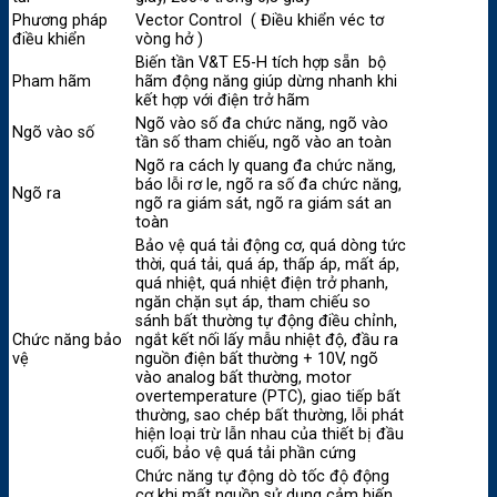
Phương pháp
Vector Control ( Điều khiển véc tơ
điều khiển
vòng hở )
Biến tần V&T E5-H tích hợp sẵn bộ
Pham hãm
hãm động năng giúp dừng nhanh khi
kết hợp với điện trở hãm
Ngõ vào số đa chức năng, ngõ vào
Ngõ vào số
tần số tham chiếu, ngõ vào an toàn
Ngõ ra cách ly quang đa chức năng,
báo lỗi rơ le, ngõ ra số đa chức năng,
Ngõ ra
ngõ ra giám sát, ngõ ra giám sát an
toàn
Bảo vệ quá tải động cơ, quá dòng tức
thời, quá tải, quá áp, thấp áp, mất áp,
quá nhiệt, quá nhiệt điện trở phanh,
ngăn chặn sụt áp, tham chiếu so
sánh bất thường tự động điều chỉnh,
Chức năng bảo
ngắt kết nối lấy mẫu nhiệt độ, đầu ra
vệ
nguồn điện bất thường + 10V, ngõ
vào analog bất thường, motor
overtemperature (PTC), giao tiếp bất
thường, sao chép bất thường, lỗi phát
hiện loại trừ lẫn nhau của thiết bị đầu
cuối, bảo vệ quá tải phần cứng
Chức năng tự động dò tốc độ động
cơ khi mất nguồn sử dụng cảm biến