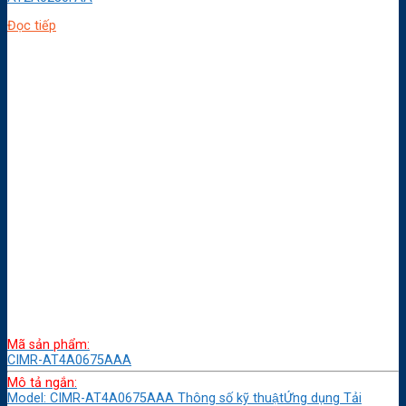
Đọc tiếp
Mã sản phẩm:
CIMR-AT4A0675AAA
Mô tả ngắn:
Model: CIMR-AT4A0675AAA Thông số kỹ thuậtỨng dụng Tải