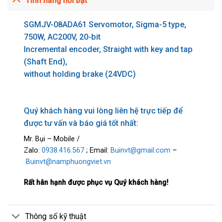
Tính năng nổi bật
SGMJV-08ADA61 Servomotor, Sigma-5 type,
750W, AC200V, 20-bit
Incremental encoder, Straight with key and tap
(Shaft End),
without holding brake (24VDC)
Quý khách hàng vui lòng liên hệ trực tiếp để
được tư vấn và báo giá tốt nhất:
Mr. Bụi – Mobile /
Zalo:
0938.416.567
; Email:
Buinvt@gmail.com
–
Buinvt@namphuongviet.vn
Rất hân hạnh được phục vụ Quý khách hàng!
Thông số kỹ thuật