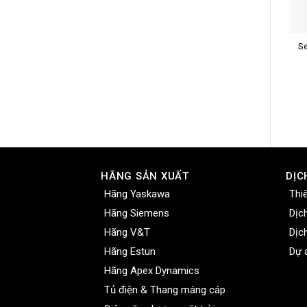
S
Mã
Mô 
HÃNG SẢN XUẤT
DỊC
Hãng Yaskawa
Thi
Hãng Siemens
Dịc
Hãng V&T
Dịc
Hãng Estun
Dự 
Hãng Apex Dynamics
Tủ điện & Thang máng cáp