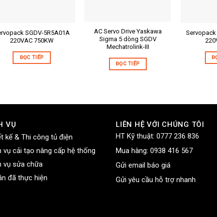
AC Servo Drive Yaskawa
Mã sản phẩm:
ervopack SGDV-5R5A01A
Servopack
 sản phẩm:
Mã sản phẩ
Sigma 5 dòng SGDV
220VAC 750KW
220
Mechatrolink-III
Mô tả ngắn:
tả ngắn:
Mô tả ngắn:
ĐỌC TIẾP
Đ
ĐỌC TIẾP
H VỤ
LIÊN HỆ VỚI CHÚNG TÔI
HT Kỹ thuật:
0777 236 836
ết kế & Thi công tủ điện
h vụ cải tạo nâng cấp hệ thống
Mua hàng:
0938 416 567
h vụ sửa chữa
Gửi email báo giá
án đã thực hiện
Gửi yêu cầu hỗ trợ nhanh