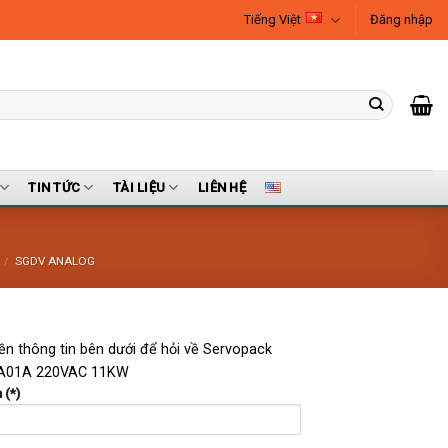
Tiếng Việt
Đăng nhập
TIN TỨC
TÀI LIỆU
LIÊN HỆ
/
SGDV ANALOG
iền thông tin bên dưới để hỏi về Servopack
A01A 220VAC 11KW
 (*)