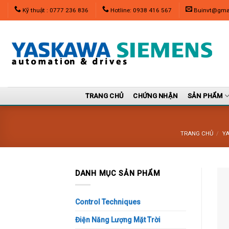
Skip
Kỹ thuật : 0777 236 836
Hotline: 0938 416 567
Buinvt@gma
to
content
TRANG CHỦ
CHỨNG NHẬN
SẢN PHẨM
TRANG CHỦ
/
Y
DANH MỤC SẢN PHẨM
Control Techniques
Điện Năng Lượng Mặt Trời