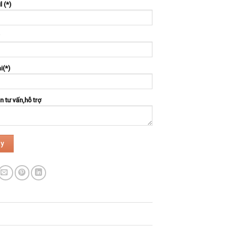
l (*)
i(*)
 tư vấn,hỗ trợ