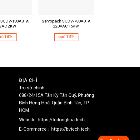
 SGDV-180A01A
Servopack SGDV-780A01A
SGMGV 220VAC 5
m:
Mã sản phẩm:
Mã sản phẩm:
VAC 2KW
220VAC 15KW
SGMGV-55ADA6C 
thắng 24VDC
Mô tả ngắn:
Mô tả ngắn:
ỌC TIẾP
ĐỌC TIẾP
ĐỌC TIẾP
ĐỊA CHỈ
Trụ sở chính:
688/24/15A Tân Kỳ Tân Quý, Phường
Bình Hưng Hoà, Quận Bình Tân, TP
HCM
Website:
https://tudonghoa.tech
E-Commerce :
https://bvtech.tech