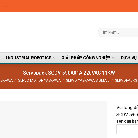
il.com
INDUSTRIAL ROBOTICS
GIẢI PHÁP CÔNG NGHIỆP
DỊCH VỤ
Servopack SGDV-590A01A 220VAC 11KW
ASKAWA
/
SERVO MOTOR YASKAWA
/
SERVO YASKAWA SIGMA 5
/
SERVOPACKS
Vui lòng đ
SGDV-590
Tên của bạn