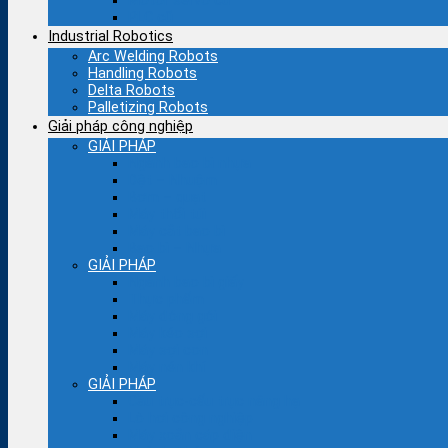
Motor servo cũ
PLC cũ
Industrial Robotics
Arc Welding Robots
Handling Robots
Delta Robots
Palletizing Robots
Giải pháp công nghiệp
GIẢI PHÁP
Ngành bao bì nhựa
Dệt – Nhuộm
Bơm – quạt
Máy thổi túi
Máy cắt bao bì
Bao bì – Nhựa
GIẢI PHÁP
Ngành bao bì giấy
Thực phẩm
Máy đóng gói
Máy kéo sợi
Máy sợi con
Máy nén khí
GIẢI PHÁP
Cầu trục-cẩu trục nâng hạ
Lò hơi công nghiệp
Máy xoắn cáp điện