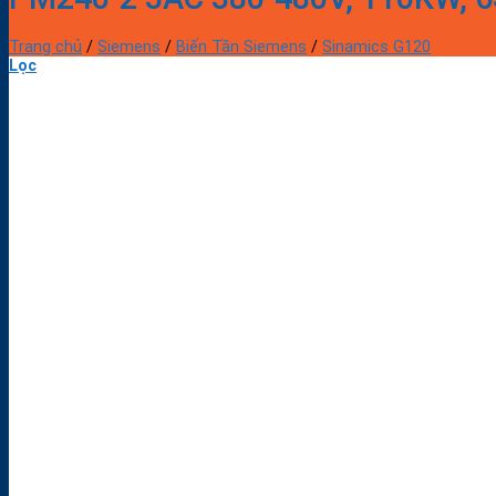
Trang chủ
/
Siemens
/
Biến Tần Siemens
/
Sinamics G120
Lọc