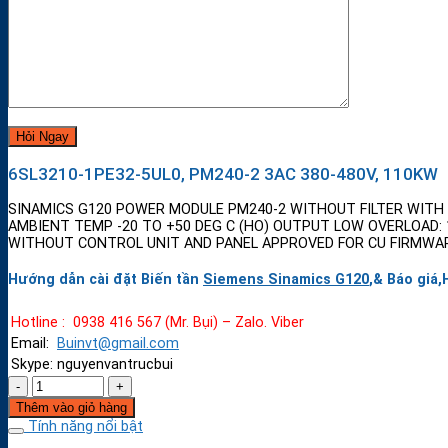
6SL3210-1PE32-5UL0, PM240-2 3AC 380-480V, 110KW
SINAMICS G120 POWER MODULE PM240-2 WITHOUT FILTER WITH B
AMBIENT TEMP -20 TO +50 DEG C (HO) OUTPUT LOW OVERLOAD: 1
WITHOUT CONTROL UNIT AND PANEL APPROVED FOR CU FIRMWARE
Hướng dẫn cài đặt Biến tần
Siemens Sinamics G120
,& Báo giá,
Hotline : 0938 416 567 (Mr. Bụi) – Zalo. Viber
Email:
Buinvt@gmail.com
Skype: nguyenvantrucbui
Thêm vào giỏ hàng
Tính năng nổi bật