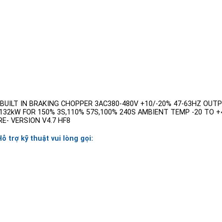
UILT IN BRAKING CHOPPER 3AC380-480V +10/-20% 47-63HZ OUTP
32kW FOR 150% 3S,110% 57S,100% 240S AMBIENT TEMP -20 TO +40
- VERSION V4.7 HF8
Hỗ trợ kỹ thuật vui lòng gọi: