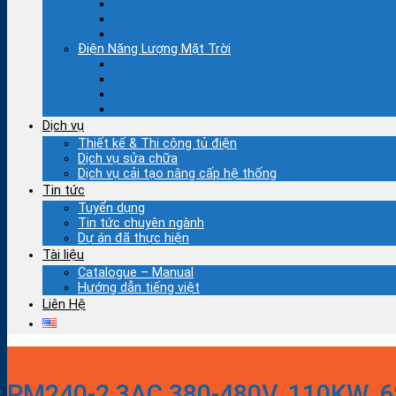
Ngành Thép
Máy cắt đuổi – Cắt quay
Máy nghiền bi
Điện Năng Lượng Mặt Trời
Hệ thống Điện mặt trời Hòa lưới
Hệ thống Điện mặt trời Độc lập
Hệ Thống Bơm Năng Lượng Lượng Mặt Trời
Dự án đã thực hiện
Dịch vụ
Thiết kế & Thi công tủ điện
Dịch vụ sửa chữa
Dịch vụ cải tạo nâng cấp hệ thống
Tin tức
Tuyển dụng
Tin tức chuyên ngành
Dự án đã thực hiện
Tài liệu
Catalogue – Manual
Hướng dẫn tiếng việt
Liên Hệ
PM240-2 3AC 380-480V, 110KW, 