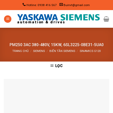
Skip
Hotline: 0938 416 567
Buinvt@gmail.com
to
content
PM250 3AC 380-480V, 15KW, 6SL3225-0BE31-5UA0
TRANG CHỦ
/
SIEMENS
/
BIẾN TẦN SIEMENS
/
SINAMICS G120
LỌC