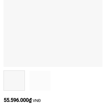
55.596.000
₫
VNĐ