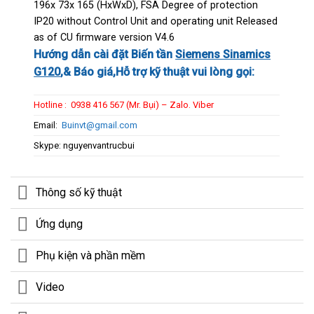
196x 73x 165 (HxWxD), FSA Degree of protection
IP20 without Control Unit and operating unit Released
as of CU firmware version V4.6
Hướng dẫn cài đặt Biến tần
Siemens Sinamics
G120
,& Báo giá,Hỗ trợ kỹ thuật vui lòng gọi:
Hotline : 0938 416 567 (Mr. Bụi) – Zalo. Viber
Email:
Buinvt@gmail.com
Skype: nguyenvantrucbui
Thông số kỹ thuật
Ứng dụng
Phụ kiện và phần mềm
Video