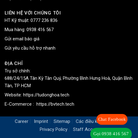
LIÊN HỆ VỚI CHÚNG TÔI
HT Kỹ thuật:
0777 236 836
Mua hàng:
0938 416 567
Gửi email báo giá
Gửi yêu cầu hỗ trợ nhanh
ĐỊA CHỈ
Trụ sở chính:
688/24/15A Tân Kỳ Tân Quý, Phường Bình Hưng Hoà, Quận Bình
Tân, TP HCM
Website:
https://tudonghoa.tech
E-Commerce :
https://bvtech.tech
Chat Facebook
Career
Imprint
Sitemap
Các điều khoản chung
Privacy Policy
Staff Access
Gọi 0938 416 567