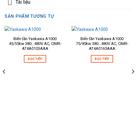
Tài liệu
SẢN PHẨM TƯƠNG TỰ
Biến tần Yaskawa A1000
Biến tần Yaskawa A1000
45/55kw 380…480V AC, CIMR-
75/90kw 380…480V AC, CIMR-
AT4A0103AAA
AT4A0165AAA
ĐỌC TIẾP
ĐỌC TIẾP