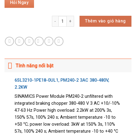
Thêm vào giỏ hàng
Tính năng nổi bật
6SL3210-1PE18-0UL1, PM240-2 3AC 380-480V,
2.2KW
SINAMICS Power Module PM240-2 unfiltered with
integrated braking chopper 380-480 V 3 AC +10/-10%
47-63 Hz Power high overload: 2.2kW at 200% 3s,
150% 57s, 100% 240 s; Ambient temperature -10 to
+50 °C; power low overload: 3kW at 150% 3s, 110%
57s, 100% 240 s; Ambient temperature -10 to +40 °C