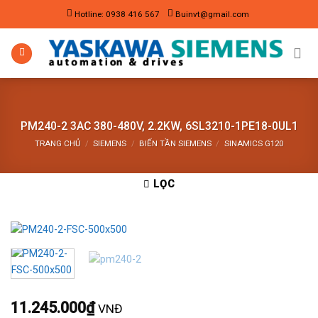
Skip
Hotline: 0938 416 567
Buinvt@gmail.com
to
content
PM240-2 3AC 380-480V, 2.2KW, 6SL3210-1PE18-0UL1
TRANG CHỦ
/
SIEMENS
/
BIẾN TẦN SIEMENS
/
SINAMICS G120
LỌC
11.245.000
₫
VNĐ