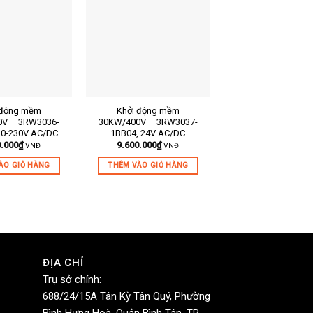
 động mềm
Khởi động mềm
Soft Starter 90KW/
m:
Mã sản phẩm:
Mã sản phẩm:
V – 3RW3036-
30KW/400V – 3RW3037-
3RW4436-6BC
10-230V AC/DC
1BB04, 24V AC/DC
62.000.000
₫
V
Mô tả ngắn:
Mô tả ngắn:
0.000
₫
9.600.000
₫
VNĐ
VNĐ
THÊM VÀO GIỎ H
ÀO GIỎ HÀNG
THÊM VÀO GIỎ HÀNG
ĐỊA CHỈ
Trụ sở chính:
688/24/15A Tân Kỳ Tân Quý, Phường