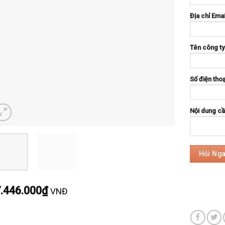
Địa chỉ Emai
Tên công ty
Số điện thoạ
Nội dung cần
.446.000
₫
VNĐ