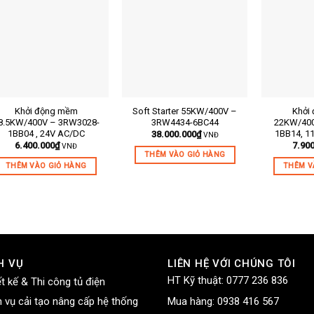
Khởi động mềm
Soft Starter 55KW/400V –
Khởi
 sản phẩm:
Mã sản phẩm:
Mã sản phẩ
8.5KW/400V – 3RW3028-
3RW4434-6BC44
22KW/400
1BB04 , 24V AC/DC
1BB14, 1
38.000.000
₫
VNĐ
tả ngắn:
Mô tả ngắn:
Mô tả ngắn:
6.400.000
₫
7.90
VNĐ
THÊM VÀO GIỎ HÀNG
THÊM VÀO GIỎ HÀNG
THÊM V
H VỤ
LIÊN HỆ VỚI CHÚNG TÔI
HT Kỹ thuật:
0777 236 836
ết kế & Thi công tủ điện
h vụ cải tạo nâng cấp hệ thống
Mua hàng:
0938 416 567