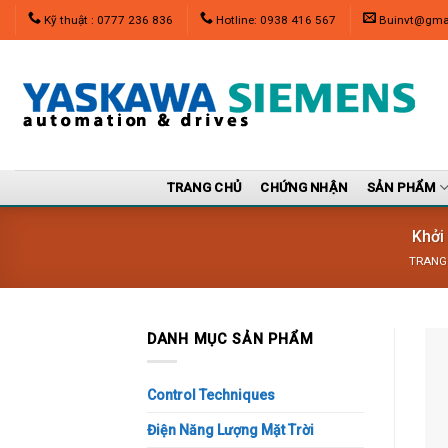
Skip
Kỹ thuật : 0777 236 836
Hotline: 0938 416 567
Buinvt@gma
to
content
TRANG CHỦ
CHỨNG NHẬN
SẢN PHẨM
Khởi
TRANG
DANH MỤC SẢN PHẨM
Control Techniques
Điện Năng Lượng Mặt Trời