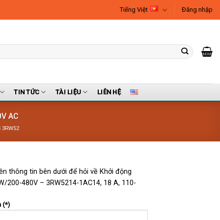
Tiếng Việt
Đăng nhập
TIN TỨC
TÀI LIỆU
LIÊN HỆ
0V AC
S 3RW52
iền thông tin bên dưới để hỏi về Khởi động
/200-480V – 3RW5214-1AC14, 18 A, 110-
 (*)