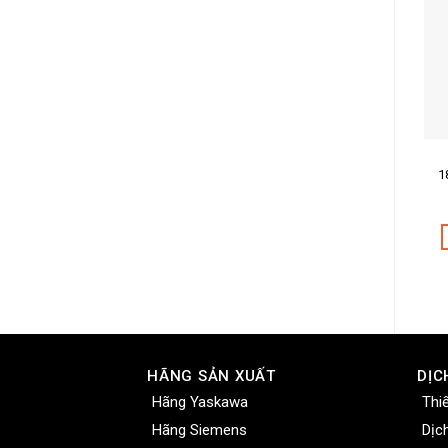
Mã
1
Mô 
HÃNG SẢN XUẤT
DỊC
Hãng Yaskawa
Thi
Hãng Siemens
Dịc