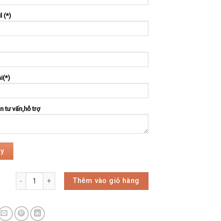
l (*)
i(*)
 tư vấn,hỗ trợ
Thêm vào giỏ hàng