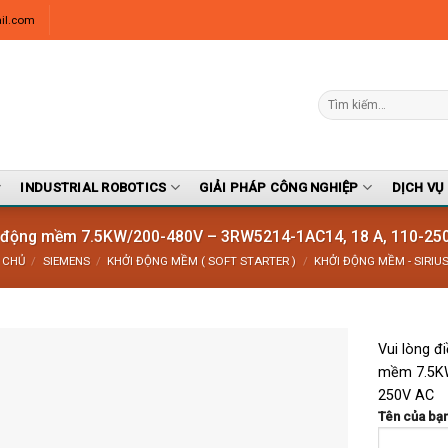
il.com
INDUSTRIAL ROBOTICS
GIẢI PHÁP CÔNG NGHIỆP
DỊCH VỤ
 động mềm 7.5KW/200-480V – 3RW5214-1AC14, 18 A, 110-25
 CHỦ
/
SIEMENS
/
KHỞI ĐỘNG MỀM ( SOFT STARTER )
/
KHỞI ĐỘNG MỀM - SIRIU
Vui lòng đ
mềm 7.5KW
250V AC
Tên của bạn