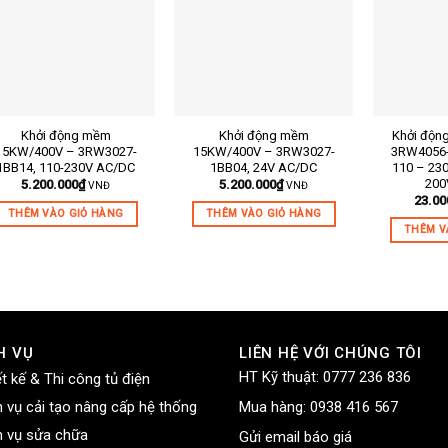
Khởi động mềm
Khởi động mềm
Khởi độn
 sản phẩm:
Mã sản phẩm:
Mã sản phẩ
15KW/400V – 3RW3027-
15KW/400V – 3RW3027-
3RW4056-
1BB14, 110-230V AC/DC
1BB04, 24V AC/DC
110 – 23
tả ngắn:
Mô tả ngắn:
Mô tả ngắn:
200
5.200.000
₫
5.200.000
₫
VNĐ
VNĐ
23.00
THÊM VÀO GIỎ HÀNG
THÊM VÀO GIỎ HÀNG
THÊM V
H VỤ
LIÊN HỆ VỚI CHÚNG TÔI
HT Kỹ thuật:
0777 236 836
ết kế & Thi công tủ điện
h vụ cải tạo nâng cấp hệ thống
Mua hàng:
0938 416 567
h vụ sửa chữa
Gửi email báo giá