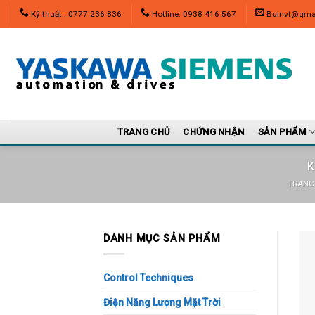
Skip
Kỹ thuật : 0777 236 836
Hotline: 0938 416 567
Buinvt@gma
to
content
TRANG CHỦ
CHỨNG NHẬN
SẢN PHẨM
K
TRANG
DANH MỤC SẢN PHẨM
Control Techniques
Điện Năng Lượng Mặt Trời