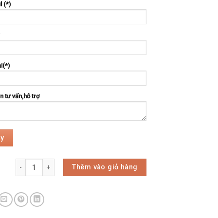
l (*)
i(*)
 tư vấn,hỗ trợ
Thêm vào giỏ hàng