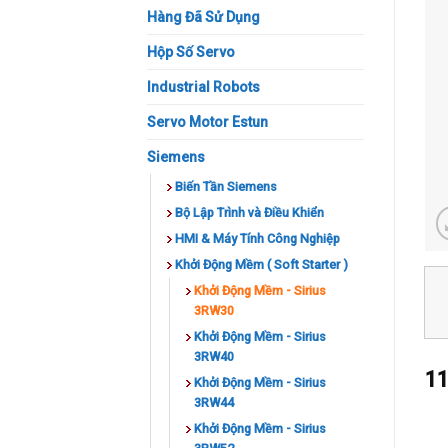
Hàng Đã Sử Dụng
Hộp Số Servo
Industrial Robots
Servo Motor Estun
Siemens
Biến Tần Siemens
Bộ Lập Trình và Điều Khiển
HMI & Máy Tính Công Nghiệp
Khởi Động Mềm ( Soft Starter )
Khởi Động Mềm - Sirius
3RW30
Khởi Động Mềm - Sirius
3RW40
11
Khởi Động Mềm - Sirius
3RW44
Khởi Động Mềm - Sirius