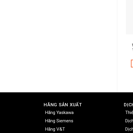
Mã
Mô 
HÃNG SẢN XUẤT
DỊC
Hãng Yaskawa
Thi
Hãng Siemens
Dịc
Hãng V&T
Dịc