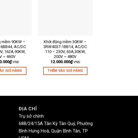
g mềm 90KW –
Khởi động mềm 30KW –
Khởi động m
m:
Mã sản phẩm:
Mã sản phẩm:
6BB44, AC/DC
3RW4037-1BB14, AC/DC
55KW/400V – 3RW
0V, 162A,90KW,
110 – 230V, 63A,30KW,
1BB04, 24V AC
Mô tả ngắn:
Mô tả ngắn:
V ~ 460V
200V ~ 480V
14.600.000
₫
V
0.000
₫
12.000.000
₫
VNĐ
VNĐ
THÊM VÀO GIỎ H
ÀO GIỎ HÀNG
THÊM VÀO GIỎ HÀNG
ĐỊA CHỈ
Trụ sở chính:
688/24/15A Tân Kỳ Tân Quý, Phường
Bình Hưng Hoà, Quận Bình Tân, TP