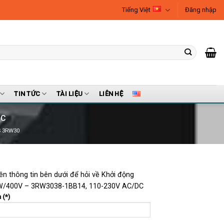
Tiếng Việt
Đăng nhập
TIN TỨC
TÀI LIỆU
LIÊN HỆ
DC
S 3RW30
iền thông tin bên dưới để hỏi về Khởi động
/400V – 3RW3038-1BB14, 110-230V AC/DC
 (*)