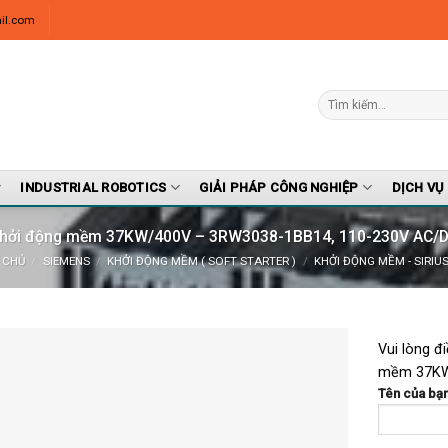
il.com
INDUSTRIAL ROBOTICS
GIẢI PHÁP CÔNG NGHIỆP
DỊCH VỤ
hởi động mềm 37KW/400V – 3RW3038-1BB14, 110-230V AC/
 CHỦ
/
SIEMENS
/
KHỞI ĐỘNG MỀM ( SOFT STARTER )
/
KHỞI ĐỘNG MỀM - SIRIU
Vui lòng đ
mềm 37KW
Tên của bạn