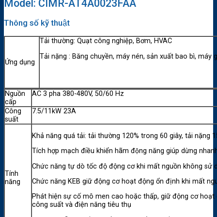
Model: CIMR-AT4A0023FAA
Thông số kỹ thuật
Tải thường: Quạt công nghiệp, Bơm, HVAC
Tải nặng : Băng chuyền, máy nén, sản xuất bao bì, máy g
Ứng dụng
Nguồn
AC 3 pha 380-480V, 50/60 Hz
cấp
Công
7.5/11kW 23A
suất
Khả năng quá tải: tải thường 120% trong 60 giây, tải nặng
Tích hợp mạch điều khiển hãm động năng giúp dừng nhanh k
Chức năng tự dò tốc độ động cơ khi mất nguồn không sử dụ
Tính
Chức năng KEB giữ động cơ hoạt động ổn định khi mất ngu
năng
Phát hiện sự cố mô men cao hoặc thấp, giữ động cơ hoạt đ
công suất và điện năng tiêu thụ