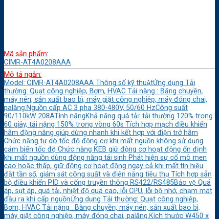
Mã sản phẩm:
CIMR-AT4A0208AAA
Mô tả ngắn:
Model: CIMR-AT4A0208AAA Thông số kỹ thuậtỨng dụng Tải
thường: Quạt công nghiệp, Bơm, HVAC Tải nặng : Băng chuyền,
máy nén, sản xuất bao bì, máy giặt công nghiệp, máy đóng chai,
palăng.Nguồn cấp AC 3 pha 380-480V, 50/60 HzCông suất
90/110kW 208ATính năngKhả năng quá tải: tải thường 120% trong
60 giây, tải nặng 150% trong vòng 60s Tích hợp mạch điều khiển
hãm động năng giúp dừng nhanh khi kết hợp với điện trở hãm
Chức năng tự dò tốc độ động cơ khi mất nguồn không sử dụng
cảm biến tốc độ Chức năng KEB giữ động cơ hoạt động ổn định
khi mất nguồn dùng động năng tái sinh Phát hiện sự cố mô men
cao hoặc thấp, giữ động cơ hoạt động ngay cả khi mất tín hiệu
đặt tần số, giám sát công suất và điện năng tiêu thụ Tích hợp sẵn
bộ điều khiển PID và cổng truyền thông RS422/RS485Bảo vệ Quá
áp, sụt áp, quá tải, nhiệt độ quá cao, lỗi CPU, lỗi bộ nhớ, chạm mát
đầu ra khi cấp nguồnỨng dụng Tải thường: Quạt công nghiệp,
Bơm, HVAC Tải nặng : Băng chuyền, máy nén, sản xuất bao bì,
máy giặt công nghiệp, máy đóng chai, palăng.Kích thước W450 x