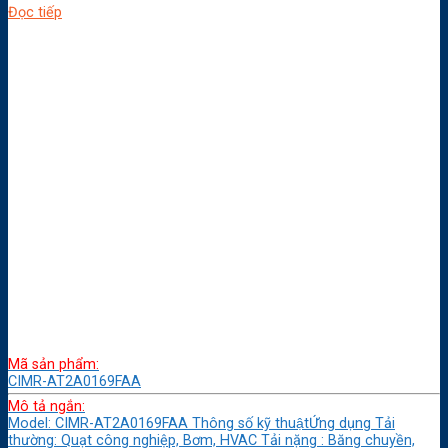
Đọc tiếp
Mã sản phẩm:
CIMR-AT2A0169FAA
Mô tả ngắn:
Model: CIMR-AT2A0169FAA Thông số kỹ thuậtỨng dụng Tải
thường: Quạt công nghiệp, Bơm, HVAC Tải nặng : Băng chuyền,