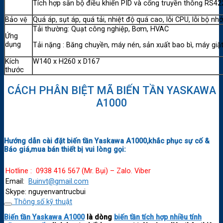
Tích hợp sẵn bộ điều khiển PID và cổng truyền thông RS4
Bảo vệ
Quá áp, sụt áp, quá tải, nhiệt độ quá cao, lỗi CPU, lỗi bộ 
Tải thường: Quạt công nghiệp, Bơm, HVAC
Ứng
dụng
Tải nặng : Băng chuyền, máy nén, sản xuất bao bì, máy giặ
Kích
W140 x H260 x D167
thước
CÁCH PHÂN BIỆT MÃ BIẾN TẦN YASKAWA
A1000
Hướng dẫn cài đặt biến tần Yaskawa A1000,khắc phục sự cố &
Báo giá,mua bán thiết bị vui lòng gọi:
Hotline : 0938 416 567 (Mr. Bụi) – Zalo. Viber
Email:
Buinvt@gmail.com
Skype: nguyenvantrucbui
Thông số kỹ thuật
Biến tần Yaskawa A1000
là dòng
biến tần tích hợp nhiều tính