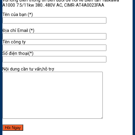
Vui lòng điền thông tin bên dưới để hỏi về Biến tần Yaskawa
A1000 7.5/11kw 380…480V AC, CIMR-AT4A0023FAA
Tên của bạn (*)
Địa chỉ Email (*)
Tên công ty
Số điện thoại(*)
Nội dung cần tư vấn,hỗ trợ