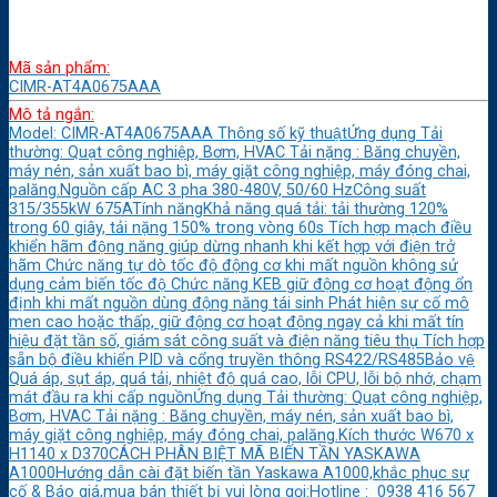
Mã sản phẩm:
CIMR-AT4A0675AAA
Mô tả ngắn:
Model: CIMR-AT4A0675AAA Thông số kỹ thuậtỨng dụng Tải
thường: Quạt công nghiệp, Bơm, HVAC Tải nặng : Băng chuyền,
máy nén, sản xuất bao bì, máy giặt công nghiệp, máy đóng chai,
palăng.Nguồn cấp AC 3 pha 380-480V, 50/60 HzCông suất
315/355kW 675ATính năngKhả năng quá tải: tải thường 120%
trong 60 giây, tải nặng 150% trong vòng 60s Tích hợp mạch điều
khiển hãm động năng giúp dừng nhanh khi kết hợp với điện trở
hãm Chức năng tự dò tốc độ động cơ khi mất nguồn không sử
dụng cảm biến tốc độ Chức năng KEB giữ động cơ hoạt động ổn
định khi mất nguồn dùng động năng tái sinh Phát hiện sự cố mô
men cao hoặc thấp, giữ động cơ hoạt động ngay cả khi mất tín
hiệu đặt tần số, giám sát công suất và điện năng tiêu thụ Tích hợp
sẵn bộ điều khiển PID và cổng truyền thông RS422/RS485Bảo vệ
Quá áp, sụt áp, quá tải, nhiệt độ quá cao, lỗi CPU, lỗi bộ nhớ, chạm
mát đầu ra khi cấp nguồnỨng dụng Tải thường: Quạt công nghiệp,
Bơm, HVAC Tải nặng : Băng chuyền, máy nén, sản xuất bao bì,
máy giặt công nghiệp, máy đóng chai, palăng.Kích thước W670 x
H1140 x D370CÁCH PHÂN BIỆT MÃ BIẾN TẦN YASKAWA
A1000Hướng dẫn cài đặt biến tần Yaskawa A1000,khắc phục sự
cố & Báo giá,mua bán thiết bị vui lòng gọi:Hotline : 0938 416 567