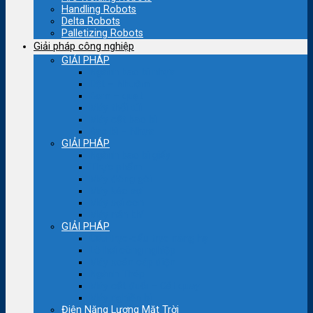
Handling Robots
Delta Robots
Palletizing Robots
Giải pháp công nghiệp
GIẢI PHÁP
Ngành bao bì nhựa
Dệt – Nhuộm
Bơm – quạt
Máy thổi túi
Máy cắt bao bì
Bao bì – Nhựa
GIẢI PHÁP
Ngành bao bì giấy
Thực phẩm
Máy đóng gói
Máy kéo sợi
Máy sợi con
Máy nén khí
GIẢI PHÁP
Cầu trục-cẩu trục nâng hạ
Lò hơi công nghiệp
Máy xoắn cáp điện
Ngành Thép
Máy cắt đuổi – Cắt quay
Máy nghiền bi
Điện Năng Lượng Mặt Trời