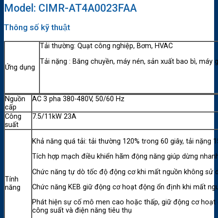
Model: CIMR-AT4A0023FAA
Thông số kỹ thuật
Tải thường: Quạt công nghiệp, Bơm, HVAC
Tải nặng : Băng chuyền, máy nén, sản xuất bao bì, máy g
Ứng dụng
Nguồn
AC 3 pha 380-480V, 50/60 Hz
cấp
Công
7.5/11kW 23A
suất
Khả năng quá tải: tải thường 120% trong 60 giây, tải nặng
Tích hợp mạch điều khiển hãm động năng giúp dừng nhanh k
Chức năng tự dò tốc độ động cơ khi mất nguồn không sử dụ
Tính
Chức năng KEB giữ động cơ hoạt động ổn định khi mất ngu
năng
Phát hiện sự cố mô men cao hoặc thấp, giữ động cơ hoạt đ
công suất và điện năng tiêu thụ