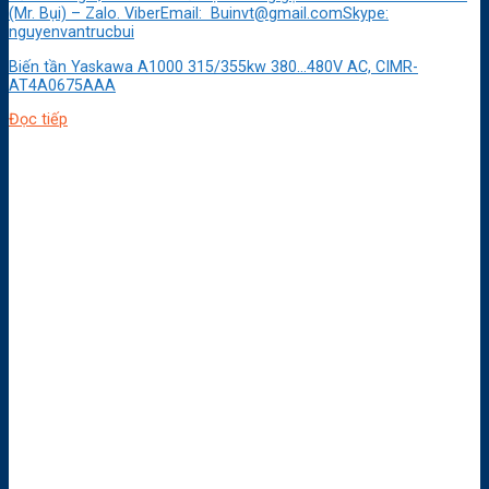
(Mr. Bụi) – Zalo. ViberEmail: Buinvt@gmail.comSkype:
nguyenvantrucbui
Biến tần Yaskawa A1000 315/355kw 380…480V AC, CIMR-
AT4A0675AAA
Đọc tiếp