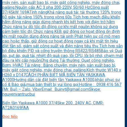
máy nén, sản xuất bao bì, máy giặt công nghiệp, máy đóng chai,
palăng.Nguồn cấp AC 3 pha 200-220V, 50/60 HzCông suất
37/45kW 169ATính năngKhả năng quá tải: tải thường 120% trong
60 giây, tải nặng 150% trong vòng 60s Tích hợp mạch điều khiển
hãm động năng giúp dừng nhanh khi kết hợp với điện trở hãm
Chức năng tự dò tốc độ động cơ khi mất nguồn không sử dụng
cảm biến tốc độ Chức năng KEB giữ động cơ hoạt động ổn định
khi mất nguồn dùng động năng tái sinh Phát hiện sự cố mô men
cao hoặc thấp, giữ động cơ hoạt động ngay cả khi mất tín hiệu
đặt tần số, giám sát công suất và điện năng tiêu thụ Tích hợp sẵn
bộ điều khiển PID và cổng truyền thông RS422/RS485Bảo vệ Quá
áp, sụt áp, quá tải, nhiệt độ quá cao, lỗi CPU, lỗi bộ nhớ, chạm mát
đầu ra khi cấp nguồnỨng dụng Tải thường: Quạt công nghiệp,
Bơm, HVAC Tải nặng : Băng chuyền, máy nén, sản xuất bao bì,
máy giặt công nghiệp, máy đóng chai, palăng.Kích thước W140 x
H260 x D147CÁCH PHÂN BIỆT MÃ BIẾN TẦN YASKAWA
A1000Hướng dẫn cài đặt biến tần Yaskawa A1000,khắc phục sự
cố & Báo giá,mua bán thiết bị vui lòng gọi:Hotline : 0938 416 567
(Mr. Bụi) – Zalo. ViberEmail: Buinvt@gmail.comSkype:
nguyenvantrucbui
Biến tần Yaskawa A1000 37/45kw 200…240V AC, CIMR-
AT2A0169FAA
Đọc tiếp