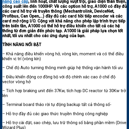
năng cao cấp
, linh hoạt, chất lượng vượt trội, giao diện thân thiện,
công suất lên đến 1000HP.
Về các option hỗ trợ, A1000 có đầy đủ
các card hỗ trợ về truyền thông (Mechantrolink, DeviceNet,
Profibus, Can Open,…) đầy đủ các card hồi tiếp encoder và các
card mở rộng I/O.
Cộng với khả năng cho phép lập trình trực tiếp
trên biến tần, A1000 có thể hỗ trợ điều khiển cho tất cả các hệ
thống từ đơn giản đến phức tạp. A1000 là giải pháp lựa chọn tốt
nhất, tối ưu nhất cho các ứng dụng của bạn.
TÍNH NĂNG NỔI BẬT
– Khả năng điều khiển vòng hở, vòng kín, moment và có thể điều
khiển vị trí (vòng kín)
– Chế độ Auto turning thông minh giúp hệ thống vận hành tối ưu
– Điều khiển động cơ đồng bộ với độ chính xác cao ở chế độ
vector vòng hở
– Tích hợp braking unit đến 37Kw, tích hợp DC reactor từ 30Kw trở
lên
– Terminal board tháo rời tự động backup tất cả thông số-
– Hỗ trợ đầy đủ các giao thức truyền thông công nghiệp
– Hỗ trợ cài đặt, sao chép, lưu trữ thông số bằng phần mềm (Drive
Wizard Plus)