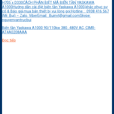
H705 x D330CÁCH PHÂN BIỆT MÃ BIẾN TẦN YASKAWA
A1000Hướng dẫn cài đặt biến tần Yaskawa A1000,khắc phục sự
cố & Báo giá,mua bán thiết bị vui lòng gọi:Hotline : 0938 416 567
(Mr. Bụi) – Zalo. ViberEmail: Buinvt@gmail.comSkype:
nguyenvantrucbui
Biến tần Yaskawa A1000 90/110kw 380…480V AC, CIMR-
AT4A0208AAA
Đọc tiếp