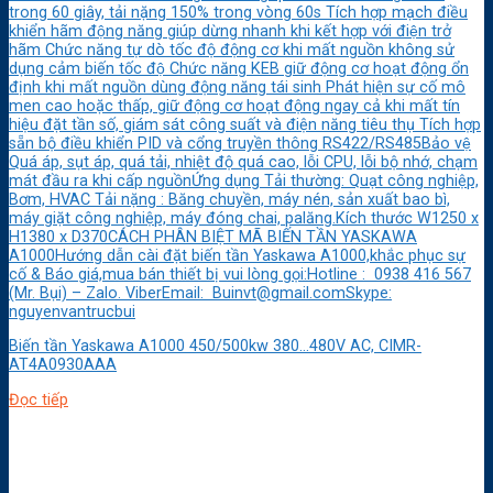
trong 60 giây, tải nặng 150% trong vòng 60s Tích hợp mạch điều
khiển hãm động năng giúp dừng nhanh khi kết hợp với điện trở
hãm Chức năng tự dò tốc độ động cơ khi mất nguồn không sử
dụng cảm biến tốc độ Chức năng KEB giữ động cơ hoạt động ổn
định khi mất nguồn dùng động năng tái sinh Phát hiện sự cố mô
men cao hoặc thấp, giữ động cơ hoạt động ngay cả khi mất tín
hiệu đặt tần số, giám sát công suất và điện năng tiêu thụ Tích hợp
sẵn bộ điều khiển PID và cổng truyền thông RS422/RS485Bảo vệ
Quá áp, sụt áp, quá tải, nhiệt độ quá cao, lỗi CPU, lỗi bộ nhớ, chạm
mát đầu ra khi cấp nguồnỨng dụng Tải thường: Quạt công nghiệp,
Bơm, HVAC Tải nặng : Băng chuyền, máy nén, sản xuất bao bì,
máy giặt công nghiệp, máy đóng chai, palăng.Kích thước W1250 x
H1380 x D370CÁCH PHÂN BIỆT MÃ BIẾN TẦN YASKAWA
A1000Hướng dẫn cài đặt biến tần Yaskawa A1000,khắc phục sự
cố & Báo giá,mua bán thiết bị vui lòng gọi:Hotline : 0938 416 567
(Mr. Bụi) – Zalo. ViberEmail: Buinvt@gmail.comSkype:
nguyenvantrucbui
Biến tần Yaskawa A1000 450/500kw 380…480V AC, CIMR-
AT4A0930AAA
Đọc tiếp