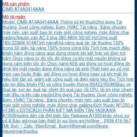
Mã sản phẩm:
CIMR-AT4A0414AAA
Mô tả ngắn:
Model: CIMR-AT4A0414AAA Thông số kỹ thuậtỨng dụng Tải
thường: Quạt công nghiệp, Bơm, HVAC Tải nặng : Băng chuyền,
máy nén, sản xuất bao bì, máy giặt công nghiệp, máy đóng chai,
palăng.Nguồn cấp AC 3 pha 380-480V, 50/60 HzCông suất
185/220kW 414ATính năngKhả năng quá tải: tải thường 120%
trong 60 giây, tải nặng 150% trong vòng 60s Tích hợp mạch điều
khiển hãm động năng giúp dừng nhanh khi kết hợp với điện trở
hãm Chức năng tự dò tốc độ động cơ khi mất nguồn không sử
dụng cảm biến tốc độ Chức năng KEB giữ động cơ hoạt động ổn
định khi mất nguồn dùng động năng tái sinh Phát hiện sự cố mô
men cao hoặc thấp, giữ động cơ hoạt động ngay cả khi mất tín
hiệu đặt tần số, giám sát công suất và điện năng tiêu thụ Tích hợp
sẵn bộ điều khiển PID và cổng truyền thông RS422/RS485Bảo vệ
Quá áp, sụt áp, quá tải, nhiệt độ quá cao, lỗi CPU, lỗi bộ nhớ, chạm
mát đầu ra khi cấp nguồnỨng dụng Tải thường: Quạt công nghiệp,
Bơm, HVAC Tải nặng : Băng chuyền, máy nén, sản xuất bao bì,
máy giặt công nghiệp, máy đóng chai, palăng.Kích thước W1250 x
H1380 x D370CÁCH PHÂN BIỆT MÃ BIẾN TẦN YASKAWA
A1000Hướng dẫn cài đặt biến tần Yaskawa A1000,khắc phục sự
cố & Báo giá,mua bán thiết bị vui lòng gọi:Hotline : 0938 416 567
(Mr. Bụi) – Zalo. ViberEmail: Buinvt@gmail.comSkype:
nguyenvantrucbui