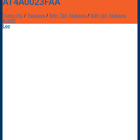
AT4A0023FAA
Trang chủ
/
Yaskawa
/
Biến Tần Yaskawa
/
Biến tần Yaskawa
A1000
Lọc