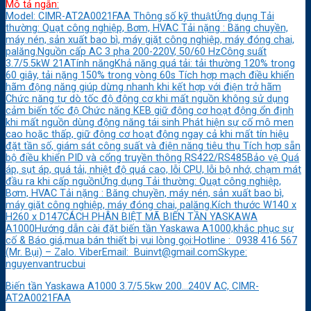
Mô tả ngắn:
Model: CIMR-AT2A0021FAA Thông số kỹ thuậtỨng dụng Tải
thường: Quạt công nghiệp, Bơm, HVAC Tải nặng : Băng chuyền,
máy nén, sản xuất bao bì, máy giặt công nghiệp, máy đóng chai,
palăng.Nguồn cấp AC 3 pha 200-220V, 50/60 HzCông suất
3.7/5.5kW 21ATính năngKhả năng quá tải: tải thường 120% trong
60 giây, tải nặng 150% trong vòng 60s Tích hợp mạch điều khiển
hãm động năng giúp dừng nhanh khi kết hợp với điện trở hãm
Chức năng tự dò tốc độ động cơ khi mất nguồn không sử dụng
cảm biến tốc độ Chức năng KEB giữ động cơ hoạt động ổn định
khi mất nguồn dùng động năng tái sinh Phát hiện sự cố mô men
cao hoặc thấp, giữ động cơ hoạt động ngay cả khi mất tín hiệu
đặt tần số, giám sát công suất và điện năng tiêu thụ Tích hợp sẵn
bộ điều khiển PID và cổng truyền thông RS422/RS485Bảo vệ Quá
áp, sụt áp, quá tải, nhiệt độ quá cao, lỗi CPU, lỗi bộ nhớ, chạm mát
đầu ra khi cấp nguồnỨng dụng Tải thường: Quạt công nghiệp,
Bơm, HVAC Tải nặng : Băng chuyền, máy nén, sản xuất bao bì,
máy giặt công nghiệp, máy đóng chai, palăng.Kích thước W140 x
H260 x D147CÁCH PHÂN BIỆT MÃ BIẾN TẦN YASKAWA
A1000Hướng dẫn cài đặt biến tần Yaskawa A1000,khắc phục sự
cố & Báo giá,mua bán thiết bị vui lòng gọi:Hotline : 0938 416 567
(Mr. Bụi) – Zalo. ViberEmail: Buinvt@gmail.comSkype:
nguyenvantrucbui
Biến tần Yaskawa A1000 3.7/5.5kw 200…240V AC, CIMR-
AT2A0021FAA