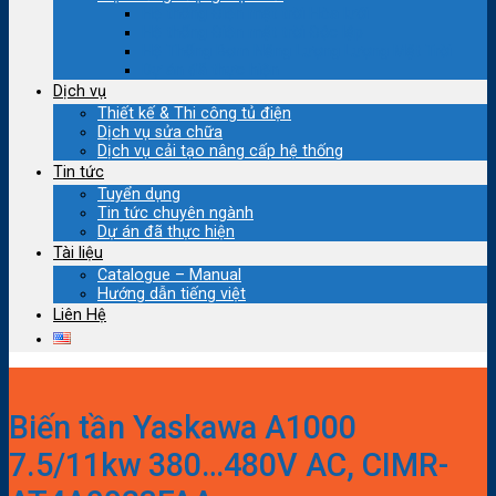
Hệ thống Điện mặt trời Hòa lưới
Hệ thống Điện mặt trời Độc lập
Hệ Thống Bơm Năng Lượng Lượng Mặt Trời
Dự án đã thực hiện
Dịch vụ
Thiết kế & Thi công tủ điện
Dịch vụ sửa chữa
Dịch vụ cải tạo nâng cấp hệ thống
Tin tức
Tuyển dụng
Tin tức chuyên ngành
Dự án đã thực hiện
Tài liệu
Catalogue – Manual
Hướng dẫn tiếng việt
Liên Hệ
Biến tần Yaskawa A1000
7.5/11kw 380…480V AC, CIMR-