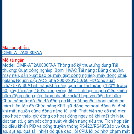
Mã sản phẩm:
CIMR-AT2A0030FAA
Mô tả ngắn:
Model: CIMR-AT2A0030FAA Thông số kỹ thuậtỨng dụng Tải
thường: Quạt công nghiệp, Bơm, HVAC Tải nặng : Băng chuyền,
máy nén, sản xuất bao bì, máy giặt công nghiệp, máy đóng chai,
palăng.Nguồn cấp AC 3 pha 200-220V, 50/60 HzCông suất
5.5/7.5kW 30ATính năngKhả năng quá tải: tải thường 120% trong
60 giây, tải nặng 150% trong vòng 60s Tích hợp mạch điều khiển
hãm động năng giúp dừng nhanh khi kết hợp với điện trở hãm
Chức năng tự dò tốc độ động cơ khi mất nguồn không sử dụng
cảm biến tốc độ Chức năng KEB giữ động cơ hoạt động ổn định
khi mất nguồn dùng động năng tái sinh Phát hiện sự cố mô men
cao hoặc thấp, giữ động cơ hoạt động ngay cả khi mất tín hiệu
đặt tần số, giám sát công suất và điện năng tiêu thụ Tích hợp sẵn
bộ điều khiển PID và cổng truyền thông RS422/RS485Bảo vệ Quá
áp, sụt áp, quá tải, nhiệt độ quá cao, lỗi CPU, lỗi bộ nhớ, chạm mát