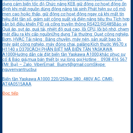
dụng cảm biến tốc độ Chức năng KEB giữ động cơ hoạt động ổn
định khi mất nguồn dùng động năng tái sinh Phát hiện sự cố mô
men cao hoặc thấp, giữ động cơ hoạt động ngay cả khi mất tín
hiệu đặt tần số, giám sát công suất và điện năng tiêu thụ Tích hợp
sẵn bộ điều khiển PID và cổng truyền thông RS422/RS485Bảo vệ
Quá áp, sụt áp, quá tải, nhiệt độ quá cao, lỗi CPU, lỗi bộ nhớ, chạm
mát đầu ra khi cấp nguồnỨng dụng Tải thường: Quạt công nghiệp,
Bơm, HVAC Tải nặng : Băng chuyền, máy nén, sản xuất bao bì,
máy giặt công nghiệp, máy đóng chai, palăng.Kích thước W670 x
H1140 x D370CÁCH PHÂN BIỆT MÃ BIẾN TẦN YASKAWA
A1000Hướng dẫn cài đặt biến tần Yaskawa A1000,khắc phục sự
cố & Báo giá,mua bán thiết bị vui lòng gọi:Hotline : 0938 416 567
(Mr. Bụi) – Zalo. ViberEmail: Buinvt@gmail.comSkype:
nguyenvantrucbui
Biến tần Yaskawa A1000 220/250kw 380…480V AC, CIMR-
AT4A0515AAA
Đọc tiếp