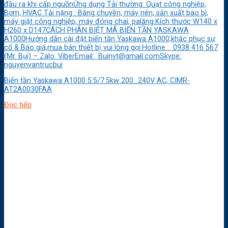
đầu ra khi cấp nguồnỨng dụng Tải thường: Quạt công nghiệp,
Bơm, HVAC Tải nặng : Băng chuyền, máy nén, sản xuất bao bì,
máy giặt công nghiệp, máy đóng chai, palăng.Kích thước W140 x
H260 x D147CÁCH PHÂN BIỆT MÃ BIẾN TẦN YASKAWA
A1000Hướng dẫn cài đặt biến tần Yaskawa A1000,khắc phục sự
cố & Báo giá,mua bán thiết bị vui lòng gọi:Hotline : 0938 416 567
(Mr. Bụi) – Zalo. ViberEmail: Buinvt@gmail.comSkype:
nguyenvantrucbui
Biến tần Yaskawa A1000 5.5/7.5kw 200…240V AC, CIMR-
AT2A0030FAA
Đọc tiếp