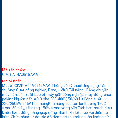
Mã sản phẩm:
CIMR-AT4A0515AAA
Mô tả ngắn:
Model: CIMR-AT4A0515AAA Thông số kỹ thuậtỨng dụng Tải
thường: Quạt công nghiệp, Bơm, HVAC Tải nặng : Băng chuyền,
máy nén, sản xuất bao bì, máy giặt công nghiệp, máy đóng chai,
palăng.Nguồn cấp AC 3 pha 380-480V, 50/60 HzCông suất
220/250kW 515ATính năngKhả năng quá tải: tải thường 120%
trong 60 giây, tải nặng 150% trong vòng 60s Tích hợp mạch điều
khiển hãm động năng giúp dừng nhanh khi kết hợp với điện trở
hãm Chức năng tự dò tốc độ động cơ khi mất nguồn không sử