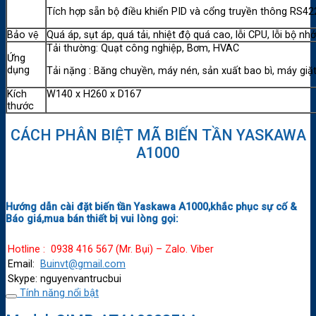
Tích hợp sẵn bộ điều khiển PID và cổng truyền thông RS4
Bảo vệ
Quá áp, sụt áp, quá tải, nhiệt độ quá cao, lỗi CPU, lỗi bộ 
Tải thường: Quạt công nghiệp, Bơm, HVAC
Ứng
dụng
Tải nặng : Băng chuyền, máy nén, sản xuất bao bì, máy giặ
Kích
W140 x H260 x D167
thước
CÁCH PHÂN BIỆT MÃ BIẾN TẦN YASKAWA
A1000
Hướng dẫn cài đặt biến tần Yaskawa A1000,khắc phục sự cố &
Báo giá,mua bán thiết bị vui lòng gọi:
Hotline : 0938 416 567 (Mr. Bụi) – Zalo. Viber
Email:
Buinvt@gmail.com
Skype: nguyenvantrucbui
Tính năng nổi bật