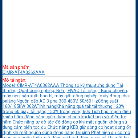
Mã sản phẩm:
CIMR-AT4A0362AAA
Mô tả ngắn:
Model: CIMR-AT4A0362AAA Thông số kỹ thuậtỨng dụng Tải
thường: Quạt công nghiệp, Bơm, HVAC Tải nặng : Băng chuyền,
máy nén, sản xuất bao bì, máy giặt công nghiệp, máy đóng chai,
palăng.Nguồn cấp AC 3 pha 380-480V, 50/60 HzCông suất
160/185kW 362ATính năngKhả năng quá tải: tải thường 120%
trong 60 giây, tải nặng 150% trong vòng 60s Tích hợp mạch điều
khiển hãm động năng giúp dừng nhanh khi kết hợp với điện trở
hãm Chức năng tự dò tốc độ động cơ khi mất nguồn không sử
dụng cảm biến tốc độ Chức năng KEB giữ động cơ hoạt động ổn
định khi mất nguồn dùng động năng tái sinh Phát hiện sự cố mô
men cao hoặc thấp, giữ động cơ hoạt động ngay cả khi mất tín