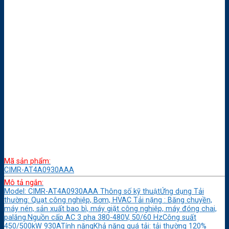
Mã sản phẩm:
CIMR-AT4A0930AAA
Mô tả ngắn:
Model: CIMR-AT4A0930AAA Thông số kỹ thuậtỨng dụng Tải
thường: Quạt công nghiệp, Bơm, HVAC Tải nặng : Băng chuyền,
máy nén, sản xuất bao bì, máy giặt công nghiệp, máy đóng chai,
palăng.Nguồn cấp AC 3 pha 380-480V, 50/60 HzCông suất
450/500kW 930ATính năngKhả năng quá tải: tải thường 120%