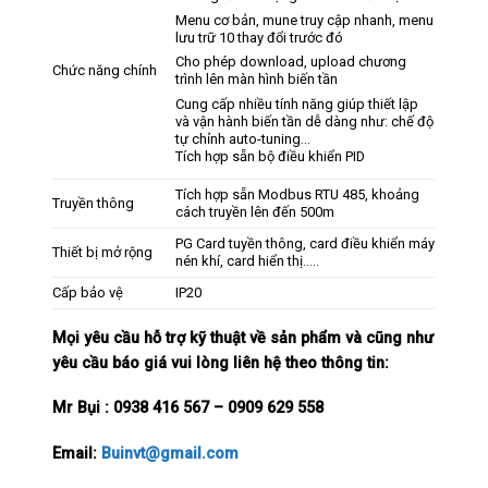
Menu cơ bản, mune truy cập nhanh, menu
lưu trữ 10 thay đổi trước đó
Cho phép download, upload chương
Chức năng chính
trình lên màn hình biến tần
Cung cấp nhiều tính năng giúp thiết lập
và vận hành biến tần dễ dàng như: chế độ
tự chỉnh auto-tuning…
Tích hợp sẵn bộ điều khiển PID
Tích hợp sẵn Modbus RTU 485, khoảng
Truyền thông
cách truyền lên đến 500m
PG Card tuyền thông, card điều khiển máy
Thiết bị mở rộng
nén khí, card hiển thị…..
Cấp bảo vệ
IP20
Mọi yêu cầu hỗ trợ kỹ thuật về sản phẩm và cũng như
yêu cầu báo giá vui lòng liên hệ theo thông tin:
Mr Bụi :
0938 416 567 – 0909 629 558
Email:
Buinvt@gmail.com