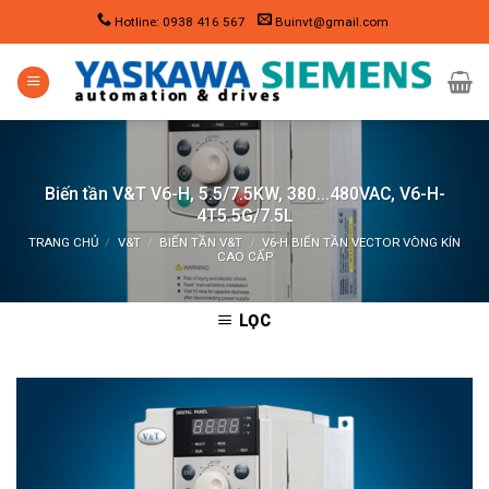
Skip
Hotline: 0938 416 567
Buinvt@gmail.com
to
content
Biến tần V&T V6-H, 5.5/7.5KW, 380…480VAC, V6-H-
4T5.5G/7.5L
TRANG CHỦ
/
V&T
/
BIẾN TẦN V&T
/
V6-H BIẾN TẦN VECTOR VÒNG KÍN
CAO CẤP
LỌC