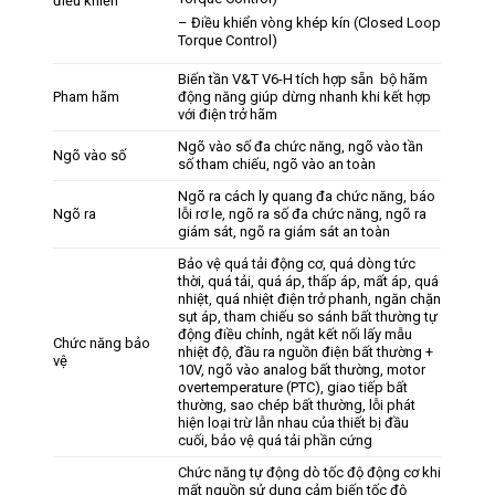
điều khiển
– Điều khiển vòng khép kín (Closed Loop
Torque Control)
Biến tần V&T V6-H tích hợp sẵn bộ hãm
Pham hãm
động năng giúp dừng nhanh khi kết hợp
với điện trở hãm
Ngõ vào số đa chức năng, ngõ vào tần
Ngõ vào số
số tham chiếu, ngõ vào an toàn
Ngõ ra cách ly quang đa chức năng, báo
Ngõ ra
lỗi rơ le, ngõ ra số đa chức năng, ngõ ra
giám sát, ngõ ra giám sát an toàn
Bảo vệ quá tải động cơ, quá dòng tức
thời, quá tải, quá áp, thấp áp, mất áp, quá
nhiệt, quá nhiệt điện trở phanh, ngăn chặn
sụt áp, tham chiếu so sánh bất thường tự
động điều chỉnh, ngắt kết nối lấy mẫu
Chức năng bảo
nhiệt độ, đầu ra nguồn điện bất thường +
vệ
10V, ngõ vào analog bất thường, motor
overtemperature (PTC), giao tiếp bất
thường, sao chép bất thường, lỗi phát
hiện loại trừ lẫn nhau của thiết bị đầu
cuối, bảo vệ quá tải phần cứng
Chức năng tự động dò tốc độ động cơ khi
mất nguồn sử dụng cảm biến tốc độ