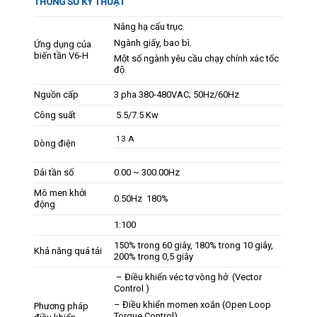
THÔNG SỐ KỸ THUẬT
Nâng hạ cấu trục.
Ngành giấy, bao bì.
Ứng dụng của
biến tần V6-H
Một số ngành yêu cầu chạy chính xác tốc
độ.
Nguồn cấp
3 pha 380-480VAC; 50Hz/60Hz
Công suất
5.5/7.5 Kw
13 A
Dòng điện
Dải tần số
0.00 ~ 300.00Hz
Mô men khởi
0.50Hz 180%
động
1:100
150% trong 60 giây, 180% trong 10 giây,
Khả năng quá tải
200% trong 0,5 giây
– Điều khiển véc tơ vòng hở (Vector
Control )
– Điều khiển momen xoắn (Open Loop
Phương pháp
Torque Control)