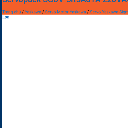
Trang chủ
/
Yaskawa
/
Servo Motor Yaskawa
/
Servo Yaskawa Sig
Lọc