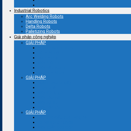
Motor servo cũ
PLC cũ
Industrial Robotics
Arc Welding Robots
Handling Robots
Delta Robots
Palletizing Robots
Giải pháp công nghiệp
GIẢI PHÁP
Ngành bao bì nhựa
Dệt – Nhuộm
Bơm – quạt
Máy thổi túi
Máy cắt bao bì
Bao bì – Nhựa
GIẢI PHÁP
Ngành bao bì giấy
Thực phẩm
Máy đóng gói
Máy kéo sợi
Máy sợi con
Máy nén khí
GIẢI PHÁP
Cầu trục-cẩu trục nâng hạ
Lò hơi công nghiệp
Máy xoắn cáp điện