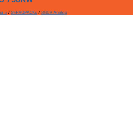
ma 5
/
SERVOPACKs
/
SGDV Analog