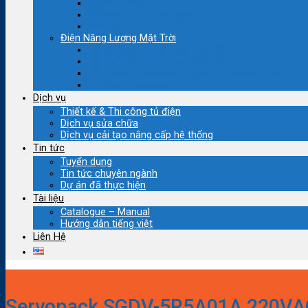
Ngành Thép
Máy cắt đuổi – Cắt quay
Máy nghiền bi
Điện Năng Lượng Mặt Trời
Hệ thống Điện mặt trời Hòa lưới
Hệ thống Điện mặt trời Độc lập
Hệ Thống Bơm Năng Lượng Lượng Mặt Trời
Dự án đã thực hiện
Dịch vụ
Thiết kế & Thi công tủ điện
Dịch vụ sửa chữa
Dịch vụ cải tạo nâng cấp hệ thống
Tin tức
Tuyển dụng
Tin tức chuyên ngành
Dự án đã thực hiện
Tài liệu
Catalogue – Manual
Hướng dẫn tiếng việt
Liên Hệ
Servopack SGDV-5R5A01A 220V