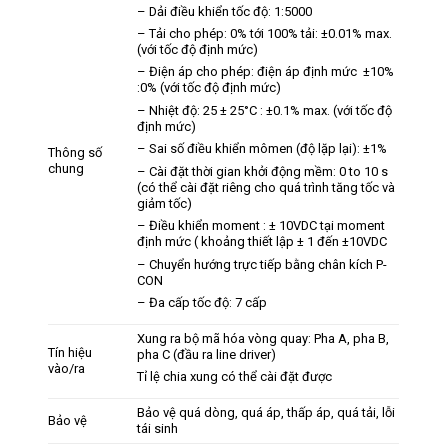
– Dải điều khiển tốc độ: 1:5000
– Tải cho phép: 0% tới 100% tải: ±0.01% max.
(với tốc độ định mức)
– Điện áp cho phép: điện áp định mức ±10%​
:0% (với tốc độ định mức)​
– Nhiệt độ: 25 ± 25°C : ±0.1% max. (với tốc độ
định mức)​​
– Sai số điều khiển mômen (độ lặp lại): ±1%
Thông số
chung
– Cài đặt thời gian khởi động mềm: 0 to 10 s
(có thể cài đặt riêng cho quá trình tăng tốc và
giảm tốc)
– Điều khiển moment : ± 10VDC tại moment
định mức ( khoảng thiết lập ± 1 đến ±10VDC
– Chuyển hướng trực tiếp bằng chân kích P-
CON
– Đa cấp tốc độ: 7 cấp
Xung ra bộ mã hóa vòng quay: Pha A, pha B,
Tín hiệu
pha C (đầu ra line driver)
vào/ra
Tỉ lệ chia xung có thể cài đặt được
Bảo vệ quá dòng, quá áp, thấp áp, quá tải, lỗi
Bảo vệ
tái sinh