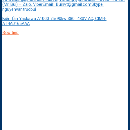
(Mr. Bụi) – Zalo. ViberEmail: Buinvt@gmail.comSkype:
nguyenvantrucbui
Biến tần Yaskawa A1000 75/90kw 380…480V AC, CIMR-
AT4A0165AAA
Đọc tiếp