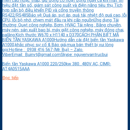
men cao hoặc thấp, giữ động cơ hoạt động ngay cả khi mất tín
hiệu đặt tần số, giám sát công suất và điện năng tiêu thụ Tích
hợp sẵn bộ điều khiển PID và cổng truyền thông
RS422/RS485Bảo vệ Quá áp, sụt áp, quá tải, nhiệt độ quá cao, lỗi
CPU, lỗi bộ nhớ, chạm mát đầu ra khi cấp nguồnỨng dụng Tải
thường: Quạt công nghiệp, Bơm, HVAC Tải nặng : Băng chuyền,
máy nén, sản xuất bao bì, máy giặt công nghiệp, máy đóng chai,
palăng.Kích thước W670 x H1140 x D370CÁCH PHÂN BIỆT MÃ
BIẾN TẦN YASKAWA A1000Hướng dẫn cài đặt biến tần Yaskawa
A1000,khắc phục sự cố & Báo giá,mua bán thiết bị vui lòng
gọi:Hotline : 0938 416 567 (Mr. Bụi) – Zalo.
ViberEmail: Buinvt@gmail.comSkype: nguyenvantrucbui
Biến tần Yaskawa A1000 220/250kw 380…480V AC, CIMR-
AT4A0515AAA
Đọc tiếp