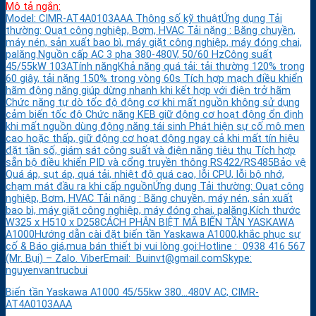
Mô tả ngắn:
Model: CIMR-AT4A0103AAA Thông số kỹ thuậtỨng dụng Tải
thường: Quạt công nghiệp, Bơm, HVAC Tải nặng : Băng chuyền,
máy nén, sản xuất bao bì, máy giặt công nghiệp, máy đóng chai,
palăng.Nguồn cấp AC 3 pha 380-480V, 50/60 HzCông suất
45/55kW 103ATính năngKhả năng quá tải: tải thường 120% trong
60 giây, tải nặng 150% trong vòng 60s Tích hợp mạch điều khiển
hãm động năng giúp dừng nhanh khi kết hợp với điện trở hãm
Chức năng tự dò tốc độ động cơ khi mất nguồn không sử dụng
cảm biến tốc độ Chức năng KEB giữ động cơ hoạt động ổn định
khi mất nguồn dùng động năng tái sinh Phát hiện sự cố mô men
cao hoặc thấp, giữ động cơ hoạt động ngay cả khi mất tín hiệu
đặt tần số, giám sát công suất và điện năng tiêu thụ Tích hợp
sẵn bộ điều khiển PID và cổng truyền thông RS422/RS485Bảo vệ
Quá áp, sụt áp, quá tải, nhiệt độ quá cao, lỗi CPU, lỗi bộ nhớ,
chạm mát đầu ra khi cấp nguồnỨng dụng Tải thường: Quạt công
nghiệp, Bơm, HVAC Tải nặng : Băng chuyền, máy nén, sản xuất
bao bì, máy giặt công nghiệp, máy đóng chai, palăng.Kích thước
W325 x H510 x D258CÁCH PHÂN BIỆT MÃ BIẾN TẦN YASKAWA
A1000Hướng dẫn cài đặt biến tần Yaskawa A1000,khắc phục sự
cố & Báo giá,mua bán thiết bị vui lòng gọi:Hotline : 0938 416 567
(Mr. Bụi) – Zalo. ViberEmail: Buinvt@gmail.comSkype:
nguyenvantrucbui
Biến tần Yaskawa A1000 45/55kw 380…480V AC, CIMR-
AT4A0103AAA