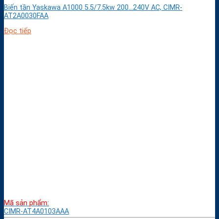
Biến tần Yaskawa A1000 5.5/7.5kw 200…240V AC, CIMR-
AT2A0030FAA
Đọc tiếp
Mã sản phẩm:
CIMR-AT4A0103AAA