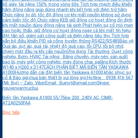
60 giây, tải nặng 150% trong vòng 60s Tích hợp mạch điều khiển
hãm động năng giúp dừng nhanh khi kết hợp với điện trở hãm
Chức năng tự dò tốc độ động cơ khi mất nguồn không sử dụng
cảm biến tốc độ Chức năng KEB giữ động cơ hoạt động ổn định
khi mất nguồn dùng động năng tái sinh Phát hiện sự cố mô men
cao hoặc thấp, giữ động cơ hoạt động ngay cả khi mất tín hiệu
đặt tần số, giám sát công suất và điện năng tiêu thụ Tích hợp
sẵn bộ điều khiển PID và cổng truyền thông RS422/RS485Bảo vệ
Quá áp, sụt áp, quá tải, nhiệt độ quá cao, lỗi CPU, lỗi bộ nhớ,
chạm mát đầu ra khi cấp nguồnỨng dụng Tải thường: Quạt công
nghiệp, Bơm, HVAC Tải nặng : Băng chuyền, máy nén, sản xuất
bao bì, máy giặt công nghiệp, máy đóng chai, palăng.Kích thước
W140 x H260 x D147CÁCH PHÂN BIỆT MÃ BIẾN TẦN YASKAWA
A1000Hướng dẫn cài đặt biến tần Yaskawa A1000,khắc phục sự
cố & Báo giá,mua bán thiết bị vui lòng gọi:Hotline : 0938 416 567
(Mr. Bụi) – Zalo. ViberEmail: Buinvt@gmail.comSkype:
nguyenvantrucbui
Biến tần Yaskawa A1000 55/75kw 200…240V AC, CIMR-
AT2A0250FAA
Đọc tiếp