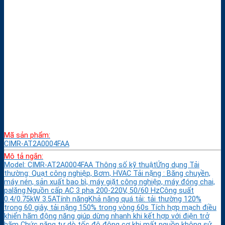
Mã sản phẩm:
CIMR-AT2A0004FAA
Mô tả ngắn:
Model: CIMR-AT2A0004FAA Thông số kỹ thuậtỨng dụng Tải
thường: Quạt công nghiệp, Bơm, HVAC Tải nặng : Băng chuyền,
máy nén, sản xuất bao bì, máy giặt công nghiệp, máy đóng chai,
palăng.Nguồn cấp AC 3 pha 200-220V, 50/60 HzCông suất
0.4/0.75kW 3.5ATính năngKhả năng quá tải: tải thường 120%
trong 60 giây, tải nặng 150% trong vòng 60s Tích hợp mạch điều
khiển hãm động năng giúp dừng nhanh khi kết hợp với điện trở
hãm Chức năng tự dò tốc độ động cơ khi mất nguồn không sử