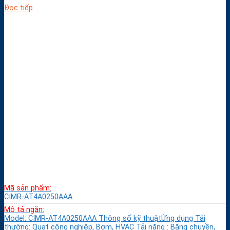
Đọc tiếp
Mã sản phẩm:
CIMR-AT4A0250AAA
Mô tả ngắn:
Model: CIMR-AT4A0250AAA Thông số kỹ thuậtỨng dụng Tải
thường: Quạt công nghiệp, Bơm, HVAC Tải nặng : Băng chuyền,