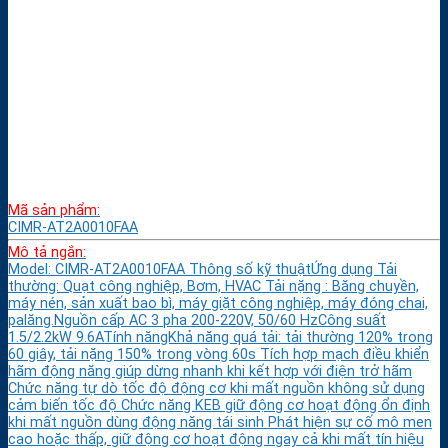
Mã sản phẩm:
CIMR-AT2A0010FAA
Mô tả ngắn:
Model: CIMR-AT2A0010FAA Thông số kỹ thuậtỨng dụng Tải
thường: Quạt công nghiệp, Bơm, HVAC Tải nặng : Băng chuyền,
máy nén, sản xuất bao bì, máy giặt công nghiệp, máy đóng chai,
palăng.Nguồn cấp AC 3 pha 200-220V, 50/60 HzCông suất
1.5/2.2kW 9.6ATính năngKhả năng quá tải: tải thường 120% trong
60 giây, tải nặng 150% trong vòng 60s Tích hợp mạch điều khiển
hãm động năng giúp dừng nhanh khi kết hợp với điện trở hãm
Chức năng tự dò tốc độ động cơ khi mất nguồn không sử dụng
cảm biến tốc độ Chức năng KEB giữ động cơ hoạt động ổn định
khi mất nguồn dùng động năng tái sinh Phát hiện sự cố mô men
cao hoặc thấp, giữ động cơ hoạt động ngay cả khi mất tín hiệu