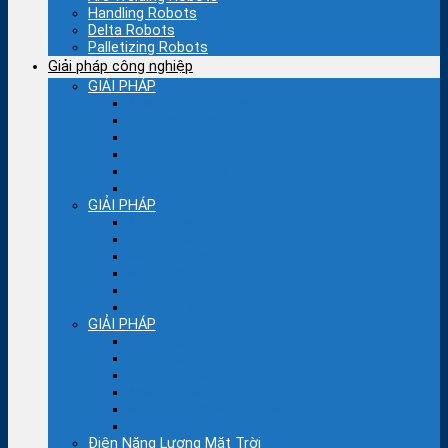
Handling Robots
Delta Robots
Palletizing Robots
Giải pháp công nghiệp
GIẢI PHÁP
Ngành bao bì nhựa
Dệt – Nhuộm
Bơm – quạt
Máy thổi túi
Máy cắt bao bì
Bao bì – Nhựa
GIẢI PHÁP
Ngành bao bì giấy
Thực phẩm
Máy đóng gói
Máy kéo sợi
Máy sợi con
Máy nén khí
GIẢI PHÁP
Cầu trục-cẩu trục nâng hạ
Lò hơi công nghiệp
Máy xoắn cáp điện
Ngành Thép
Máy cắt đuổi – Cắt quay
Máy nghiền bi
Điện Năng Lượng Mặt Trời