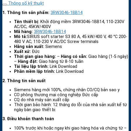
Thông số kỹ thuật
1. Thông tin sản phẩm:
3RW3046-1BB14
Tên thiết bị:
Khởi động mềm 3RW3046-1BB14, 110-230V
AC/DC, 45KW/400V
Mã hàng:
3RW3046-1BB14
Mô tả:
SIRIUS soft starter S3 80 A, 45 kW/400 V, 40 °C 200-
480 V AC, 110-230 V AC/DC Screw terminals
Hãng sản xuất:
Siemens
Xuất xứ:
Đức
Thời gian giao hàng:
–
Hàng có sẵn:
Giao hàng (1-5 ngày)
–
Hàng đặt:
Giao hàng từ 8-10 tuần
Tài liệu lập trình:
Link Download
Phần mềm lập trình:
Link Download
2. Thông tin sản xuất
Siemens hàng mới 100%, chứng nhận CO/CQ bản sao y
CO phòng thương mại công nghiệp Đức cấp
CQ do nhà máy sản xuất cấp
Thời gian bảo hành: 12 tháng do lỗi của nhà sản xuất kể từ
ngày bàn giao thiết bị
3. Điều khoản thanh toán
100% trước khi hoặc ngay khi giao hàng hóa và chứng từ –