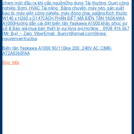
chạm mát đầu ra khi cấp nguồnỨng dụng Tải thường: Quạt công
nghiệp, Bơm, HVAC Tải nặng : Băng chuyền, máy nén, sản xuất
bao bì, máy giặt công nghiệp, máy đóng chai, palăng.Kích thước
W140 x H260 x D147CÁCH PHÂN BIỆT MÃ BIẾN TẦN YASKAWA
A1000Hướng dẫn cài đặt biến tần Yaskawa A1000,khắc phục sự
cố & Báo giá,mua bán thiết bị vui lòng gọi:Hotline : 0938 416 567
(Mr. Bụi) – Zalo. ViberEmail: Buinvt@gmail.comSkype:
nguyenvantrucbui
Biến tần Yaskawa A1000 90/110kw 200…240V AC, CIMR-
AT2A0360FAA
Đọc tiếp