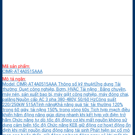
Mã sản phẩm:
CIMR-AT4A0515AAA
Mô tả ngắn:
Model: CIMR-AT4A0515AAA Thông số kỹ thuậtỨng dụng Tải
thường: Quạt công nghiệp, Bơm, HVAC Tải nặng : Băng chuyền,
máy nén, sản xuất bao bì, máy giặt công nghiệp, máy đóng chai,
palăng.Nguồn cấp AC 3 pha 380-480V, 50/60 HzCông suất
220/250kW 515ATính năngKhả năng quá tải: tải thường 120%
trong 60 giây, tải nặng 150% trong vòng 60s Tích hợp mạch điều
khiển hãm động năng giúp dừng nhanh khi kết hợp với điện trở
hãm Chức năng tự dò tốc độ động cơ khi mất nguồn không sử
dụng cảm biến tốc độ Chức năng KEB giữ động cơ hoạt động ổn
định khi mất nguồn dùng động năng tái sinh Phát hiện sự cố mô