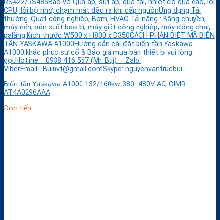
RS422/RS485Bảo vệ Quá áp, sụt áp, quá tải, nhiệt độ quá cao, lỗi
CPU, lỗi bộ nhớ, chạm mát đầu ra khi cấp nguồnỨng dụng Tải
thường: Quạt công nghiệp, Bơm, HVAC Tải nặng : Băng chuyền,
máy nén, sản xuất bao bì, máy giặt công nghiệp, máy đóng chai,
palăng.Kích thước W500 x H800 x D350CÁCH PHÂN BIỆT MÃ BIẾN
TẦN YASKAWA A1000Hướng dẫn cài đặt biến tần Yaskawa
A1000,khắc phục sự cố & Báo giá,mua bán thiết bị vui lòng
gọi:Hotline : 0938 416 567 (Mr. Bụi) – Zalo.
ViberEmail: Buinvt@gmail.comSkype: nguyenvantrucbui
Biến tần Yaskawa A1000 132/160kw 380…480V AC, CIMR-
AT4A0296AAA
Đọc tiếp