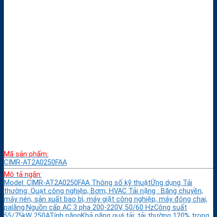
Mã sản phẩm:
CIMR-AT2A0250FAA
Mô tả ngắn:
Model: CIMR-AT2A0250FAA Thông số kỹ thuậtỨng dụng Tải
thường: Quạt công nghiệp, Bơm, HVAC Tải nặng : Băng chuyền,
máy nén, sản xuất bao bì, máy giặt công nghiệp, máy đóng chai,
palăng.Nguồn cấp AC 3 pha 200-220V, 50/60 HzCông suất
55/75kW 250ATính năngKhả năng quá tải: tải thường 120% trong