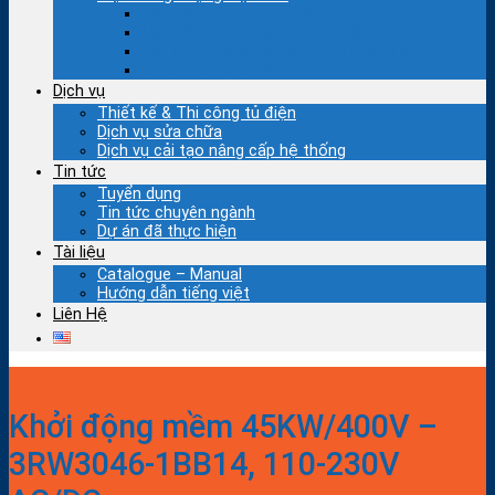
Hệ thống Điện mặt trời Hòa lưới
Hệ thống Điện mặt trời Độc lập
Hệ Thống Bơm Năng Lượng Lượng Mặt Trời
Dự án đã thực hiện
Dịch vụ
Thiết kế & Thi công tủ điện
Dịch vụ sửa chữa
Dịch vụ cải tạo nâng cấp hệ thống
Tin tức
Tuyển dụng
Tin tức chuyên ngành
Dự án đã thực hiện
Tài liệu
Catalogue – Manual
Hướng dẫn tiếng việt
Liên Hệ
Khởi động mềm 45KW/400V –
3RW3046-1BB14, 110-230V