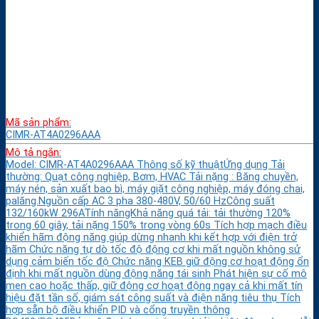
Mã sản phẩm:
CIMR-AT4A0296AAA
Mô tả ngắn:
Model: CIMR-AT4A0296AAA Thông số kỹ thuậtỨng dụng Tải
thường: Quạt công nghiệp, Bơm, HVAC Tải nặng : Băng chuyền,
máy nén, sản xuất bao bì, máy giặt công nghiệp, máy đóng chai,
palăng.Nguồn cấp AC 3 pha 380-480V, 50/60 HzCông suất
132/160kW 296ATính năngKhả năng quá tải: tải thường 120%
trong 60 giây, tải nặng 150% trong vòng 60s Tích hợp mạch điều
khiển hãm động năng giúp dừng nhanh khi kết hợp với điện trở
hãm Chức năng tự dò tốc độ động cơ khi mất nguồn không sử
dụng cảm biến tốc độ Chức năng KEB giữ động cơ hoạt động ổn
định khi mất nguồn dùng động năng tái sinh Phát hiện sự cố mô
men cao hoặc thấp, giữ động cơ hoạt động ngay cả khi mất tín
hiệu đặt tần số, giám sát công suất và điện năng tiêu thụ Tích
hợp sẵn bộ điều khiển PID và cổng truyền thông