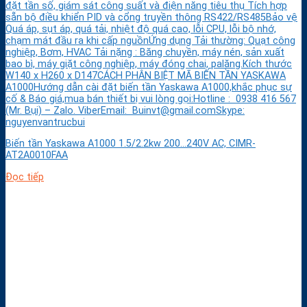
đặt tần số, giám sát công suất và điện năng tiêu thụ Tích hợp
sẵn bộ điều khiển PID và cổng truyền thông RS422/RS485Bảo vệ
Quá áp, sụt áp, quá tải, nhiệt độ quá cao, lỗi CPU, lỗi bộ nhớ,
chạm mát đầu ra khi cấp nguồnỨng dụng Tải thường: Quạt công
nghiệp, Bơm, HVAC Tải nặng : Băng chuyền, máy nén, sản xuất
bao bì, máy giặt công nghiệp, máy đóng chai, palăng.Kích thước
W140 x H260 x D147CÁCH PHÂN BIỆT MÃ BIẾN TẦN YASKAWA
A1000Hướng dẫn cài đặt biến tần Yaskawa A1000,khắc phục sự
cố & Báo giá,mua bán thiết bị vui lòng gọi:Hotline : 0938 416 567
(Mr. Bụi) – Zalo. ViberEmail: Buinvt@gmail.comSkype:
nguyenvantrucbui
Biến tần Yaskawa A1000 1.5/2.2kw 200…240V AC, CIMR-
AT2A0010FAA
Đọc tiếp