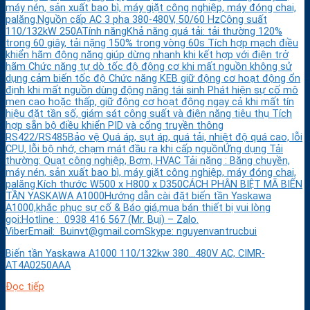
máy nén, sản xuất bao bì, máy giặt công nghiệp, máy đóng chai,
palăng.Nguồn cấp AC 3 pha 380-480V, 50/60 HzCông suất
110/132kW 250ATính năngKhả năng quá tải: tải thường 120%
trong 60 giây, tải nặng 150% trong vòng 60s Tích hợp mạch điều
khiển hãm động năng giúp dừng nhanh khi kết hợp với điện trở
hãm Chức năng tự dò tốc độ động cơ khi mất nguồn không sử
dụng cảm biến tốc độ Chức năng KEB giữ động cơ hoạt động ổn
định khi mất nguồn dùng động năng tái sinh Phát hiện sự cố mô
men cao hoặc thấp, giữ động cơ hoạt động ngay cả khi mất tín
hiệu đặt tần số, giám sát công suất và điện năng tiêu thụ Tích
hợp sẵn bộ điều khiển PID và cổng truyền thông
RS422/RS485Bảo vệ Quá áp, sụt áp, quá tải, nhiệt độ quá cao, lỗi
CPU, lỗi bộ nhớ, chạm mát đầu ra khi cấp nguồnỨng dụng Tải
thường: Quạt công nghiệp, Bơm, HVAC Tải nặng : Băng chuyền,
máy nén, sản xuất bao bì, máy giặt công nghiệp, máy đóng chai,
palăng.Kích thước W500 x H800 x D350CÁCH PHÂN BIỆT MÃ BIẾN
TẦN YASKAWA A1000Hướng dẫn cài đặt biến tần Yaskawa
A1000,khắc phục sự cố & Báo giá,mua bán thiết bị vui lòng
gọi:Hotline : 0938 416 567 (Mr. Bụi) – Zalo.
ViberEmail: Buinvt@gmail.comSkype: nguyenvantrucbui
Biến tần Yaskawa A1000 110/132kw 380…480V AC, CIMR-
AT4A0250AAA
Đọc tiếp