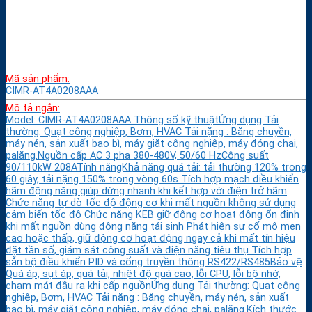
Mã sản phẩm:
CIMR-AT4A0208AAA
Mô tả ngắn:
Model: CIMR-AT4A0208AAA Thông số kỹ thuậtỨng dụng Tải
thường: Quạt công nghiệp, Bơm, HVAC Tải nặng : Băng chuyền,
máy nén, sản xuất bao bì, máy giặt công nghiệp, máy đóng chai,
palăng.Nguồn cấp AC 3 pha 380-480V, 50/60 HzCông suất
90/110kW 208ATính năngKhả năng quá tải: tải thường 120% trong
60 giây, tải nặng 150% trong vòng 60s Tích hợp mạch điều khiển
hãm động năng giúp dừng nhanh khi kết hợp với điện trở hãm
Chức năng tự dò tốc độ động cơ khi mất nguồn không sử dụng
cảm biến tốc độ Chức năng KEB giữ động cơ hoạt động ổn định
khi mất nguồn dùng động năng tái sinh Phát hiện sự cố mô men
cao hoặc thấp, giữ động cơ hoạt động ngay cả khi mất tín hiệu
đặt tần số, giám sát công suất và điện năng tiêu thụ Tích hợp
sẵn bộ điều khiển PID và cổng truyền thông RS422/RS485Bảo vệ
Quá áp, sụt áp, quá tải, nhiệt độ quá cao, lỗi CPU, lỗi bộ nhớ,
chạm mát đầu ra khi cấp nguồnỨng dụng Tải thường: Quạt công
nghiệp, Bơm, HVAC Tải nặng : Băng chuyền, máy nén, sản xuất
bao bì, máy giặt công nghiệp, máy đóng chai, palăng.Kích thước