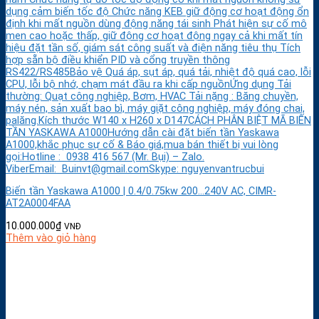
dụng cảm biến tốc độ Chức năng KEB giữ động cơ hoạt động ổn
định khi mất nguồn dùng động năng tái sinh Phát hiện sự cố mô
men cao hoặc thấp, giữ động cơ hoạt động ngay cả khi mất tín
hiệu đặt tần số, giám sát công suất và điện năng tiêu thụ Tích
hợp sẵn bộ điều khiển PID và cổng truyền thông
RS422/RS485Bảo vệ Quá áp, sụt áp, quá tải, nhiệt độ quá cao, lỗi
CPU, lỗi bộ nhớ, chạm mát đầu ra khi cấp nguồnỨng dụng Tải
thường: Quạt công nghiệp, Bơm, HVAC Tải nặng : Băng chuyền,
máy nén, sản xuất bao bì, máy giặt công nghiệp, máy đóng chai,
palăng.Kích thước W140 x H260 x D147CÁCH PHÂN BIỆT MÃ BIẾN
TẦN YASKAWA A1000Hướng dẫn cài đặt biến tần Yaskawa
A1000,khắc phục sự cố & Báo giá,mua bán thiết bị vui lòng
gọi:Hotline : 0938 416 567 (Mr. Bụi) – Zalo.
ViberEmail: Buinvt@gmail.comSkype: nguyenvantrucbui
Biến tần Yaskawa A1000 | 0.4/0.75kw 200…240V AC, CIMR-
AT2A0004FAA
10.000.000
₫
VNĐ
Thêm vào giỏ hàng