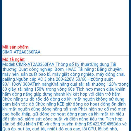
Mã sản phẩm:
CIMR-AT2A0360FAA
Mô tả ngắn:
Model: CIMR-AT2A0360FAA Thông số kỹ thuậtỨng dụng Tải
thường: Quạt công nghiệp, Bơm, HVAC Tải nặng : Băng chuyền,
máy nén, sản xuất bao bì, máy giặt công nghiệp, máy đóng chai,
palăng.Nguồn cấp AC 3 pha 200-220V, 50/60 HzCông suất
90/110kW 360ATính năngKhả năng quá tải: tải thường 120% trong
60 giây, tải nặng 150% trong vòng 60s Tích hợp mạch điều khiển
hãm động năng giúp dừng nhanh khi kết hợp với điện trở hãm
Chức năng tự dò tốc độ động cơ khi mất nguồn không sử dụng
cảm biến tốc độ Chức năng KEB giữ động cơ hoạt động ổn định
khi mất nguồn dùng động năng tái sinh Phát hiện sự cố mô men
cao hoặc thấp, giữ động cơ hoạt động ngay cả khi mất tín hiệu
đặt tần số, giám sát công suất và điện năng tiêu thụ Tích hợp
sẵn bộ điều khiển PID và cổng truyền thông RS422/RS485Bảo vệ
Quá áp, sụt áp, quá tải, nhiệt độ quá cao, lỗi CPU, lỗi bộ nhớ,