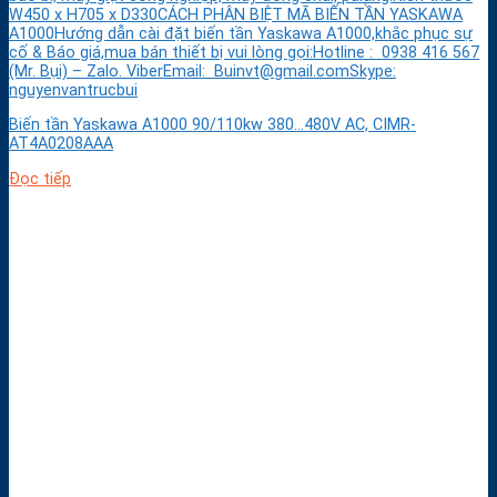
W450 x H705 x D330CÁCH PHÂN BIỆT MÃ BIẾN TẦN YASKAWA
A1000Hướng dẫn cài đặt biến tần Yaskawa A1000,khắc phục sự
cố & Báo giá,mua bán thiết bị vui lòng gọi:Hotline : 0938 416 567
(Mr. Bụi) – Zalo. ViberEmail: Buinvt@gmail.comSkype:
nguyenvantrucbui
Biến tần Yaskawa A1000 90/110kw 380…480V AC, CIMR-
AT4A0208AAA
Đọc tiếp