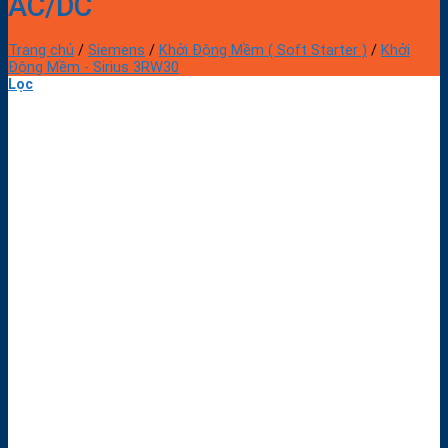
AC/DC
Trang chủ
/
Siemens
/
Khởi Động Mềm ( Soft Starter )
/
Khởi
Động Mềm - Sirius 3RW30
Lọc