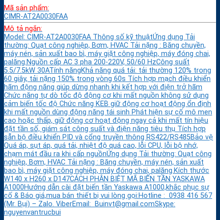
Mã sản phẩm:
CIMR-AT2A0030FAA
Mô tả ngắn:
Model: CIMR-AT2A0030FAA Thông số kỹ thuậtỨng dụng Tải
thường: Quạt công nghiệp, Bơm, HVAC Tải nặng : Băng chuyền,
máy nén, sản xuất bao bì, máy giặt công nghiệp, máy đóng chai,
palăng.Nguồn cấp AC 3 pha 200-220V, 50/60 HzCông suất
5.5/7.5kW 30ATính năngKhả năng quá tải: tải thường 120% trong
60 giây, tải nặng 150% trong vòng 60s Tích hợp mạch điều khiển
hãm động năng giúp dừng nhanh khi kết hợp với điện trở hãm
Chức năng tự dò tốc độ động cơ khi mất nguồn không sử dụng
cảm biến tốc độ Chức năng KEB giữ động cơ hoạt động ổn định
khi mất nguồn dùng động năng tái sinh Phát hiện sự cố mô men
cao hoặc thấp, giữ động cơ hoạt động ngay cả khi mất tín hiệu
đặt tần số, giám sát công suất và điện năng tiêu thụ Tích hợp
sẵn bộ điều khiển PID và cổng truyền thông RS422/RS485Bảo vệ
Quá áp, sụt áp, quá tải, nhiệt độ quá cao, lỗi CPU, lỗi bộ nhớ,
chạm mát đầu ra khi cấp nguồnỨng dụng Tải thường: Quạt công
nghiệp, Bơm, HVAC Tải nặng : Băng chuyền, máy nén, sản xuất
bao bì, máy giặt công nghiệp, máy đóng chai, palăng.Kích thước
W140 x H260 x D147CÁCH PHÂN BIỆT MÃ BIẾN TẦN YASKAWA
A1000Hướng dẫn cài đặt biến tần Yaskawa A1000,khắc phục sự
cố & Báo giá,mua bán thiết bị vui lòng gọi:Hotline : 0938 416 567
(Mr. Bụi) – Zalo. ViberEmail: Buinvt@gmail.comSkype:
nguyenvantrucbui