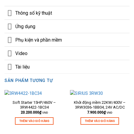
Thông số kỹ thuật
Ứng dụng
Phụ kiện và phần mềm
Video
Tài liệu
SẢN PHẨM TƯƠNG TỰ
Soft Starter 15HP/460V –
Khởi động mềm 22KW/400V –
3RW4422-1BC34
3RW3036-1BB04, 24V AC/DC
20.200.000
₫
7.900.000
₫
VNĐ
VNĐ
THÊM VÀO GIỎ HÀNG
THÊM VÀO GIỎ HÀNG