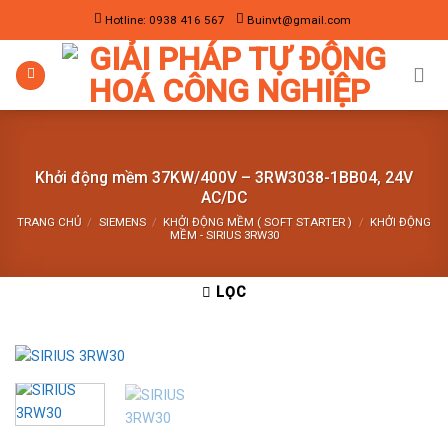
Skip
Hotline: 0938 416 567
Buinvt@gmail.com
to
content
Khởi động mềm 37KW/400V – 3RW3038-1BB04, 24V
AC/DC
TRANG CHỦ
/
SIEMENS
/
KHỞI ĐỘNG MỀM ( SOFT STARTER )
/
KHỞI ĐỘNG
MỀM - SIRIUS 3RW30
LỌC