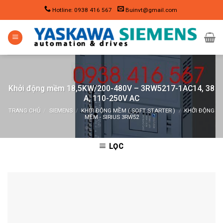
Skip
Hotline: 0938 416 567
Buinvt@gmail.com
to
content
Khởi động mềm 18,5KW/200-480V – 3RW5217-1AC14, 38
A, 110-250V AC
TRANG CHỦ
/
SIEMENS
/
KHỞI ĐỘNG MỀM ( SOFT STARTER )
/
KHỞI ĐỘNG
MỀM - SIRIUS 3RW52
LỌC