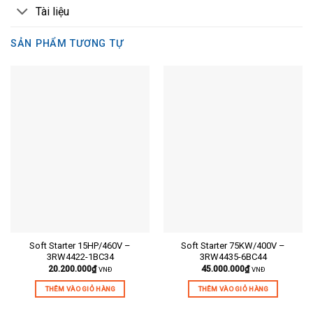
Tài liệu
SẢN PHẨM TƯƠNG TỰ
Soft Starter 15HP/460V –
Soft Starter 75KW/400V –
3RW4422-1BC34
3RW4435-6BC44
20.200.000
₫
45.000.000
₫
VNĐ
VNĐ
THÊM VÀO GIỎ HÀNG
THÊM VÀO GIỎ HÀNG