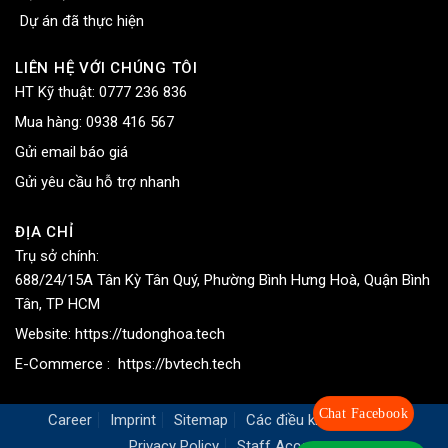
Dự án đã thực hiện
LIÊN HỆ VỚI CHÚNG TÔI
HT Kỹ thuật:
0777 236 836
Mua hàng:
0938 416 567
Gửi email báo giá
Gửi yêu cầu hỗ trợ nhanh
ĐỊA CHỈ
Trụ sở chính:
688/24/15A Tân Kỳ Tân Quý, Phường Bình Hưng Hoà, Quận Bình
Tân, TP HCM
Website:
https://tudonghoa.tech
E-Commerce :
https://bvtech.tech
Chat Facebook
Career
Imprint
Sitemap
Các điều khoản chung
Privacy Policy
Staff Access