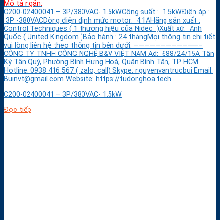
Mô tả ngắn:
C200-02400041 – 3P/380VAC- 1.5kWCông suất : 1.5kWĐiện áp :
3P -380VACDòng điện định mức motor: 4.1AHãng sản xuất :
Control Techniques ( 1 thương hiệu của Nidec )Xuất xứ: Anh
Quốc ( United Kingdom )Bảo hành : 24 thángMọi thông tin chi tiết
vui lòng liên hệ theo thông tin bên dưới: ————————————–
CÔNG TY TNHH CÔNG NGHỆ B&V VIỆT NAM Ad: 688/24/15A Tân
Kỳ Tân Quý, Phường Bình Hưng Hoà, Quận Bình Tân, TP HCM
Hotline: 0938 416 567 ( zalo, call) Skype: nguyenvantrucbui Email:
Buinvt@gmail.com Website: https://tudonghoa.tech
C200-02400041 – 3P/380VAC- 1.5kW
Đọc tiếp