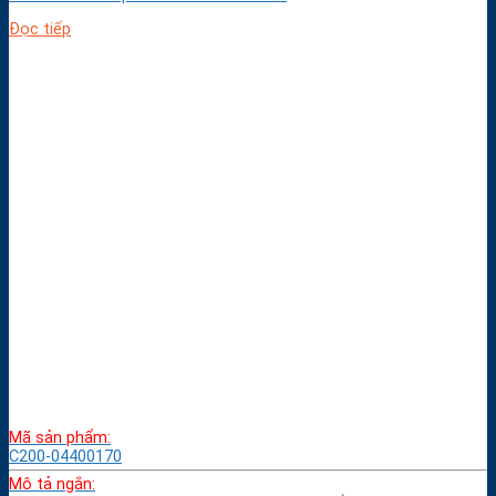
Đọc tiếp
Mã sản phẩm:
C200-04400170
Mô tả ngắn: