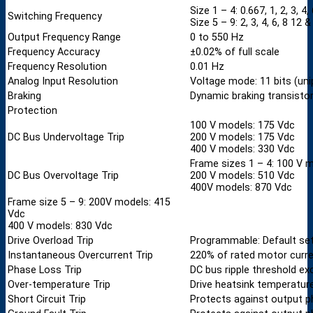
Size 1 – 4: 0.667, 1, 2, 3, 4
Switching Frequency
Size 5 – 9: 2, 3, 4, 6, 8 12 
Output Frequency Range
0 to 550 Hz
Frequency Accuracy
±0.02% of full scale
Frequency Resolution
0.01 Hz
Analog Input Resolution
Voltage mode: 11 bits (uni
Braking
Dynamic braking transistor 
Protection
100 V models: 175 Vdc
DC Bus Undervoltage Trip
200 V models: 175 Vdc
400 V models: 330 Vdc
Frame sizes 1 – 4: 100 V 
DC Bus Overvoltage Trip
200 V models: 510 Vdc
400V models: 870 Vdc
Frame size 5 – 9: 200V models: 415
Vdc
400 V models: 830 Vdc
Drive Overload Trip
Programmable: Default set
Instantaneous Overcurrent Trip
220% of rated motor curr
Phase Loss Trip
DC bus ripple threshold e
Over-temperature Trip
Drive heatsink temperatur
Short Circuit Trip
Protects against output p