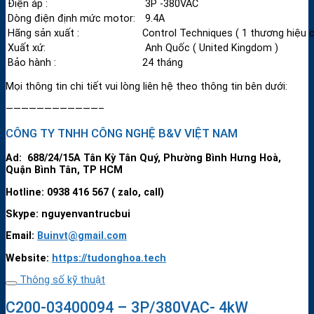
Điện áp :
3P -380VAC
Dòng điện định mức motor:
9.4A
Hãng sản xuất :
Control Techniques ( 1 thương hiệu 
Xuất xứ:
Anh Quốc ( United Kingdom )
Bảo hành :
24 tháng
Mọi thông tin chi tiết vui lòng liên hệ theo thông tin bên dưới:
————————————–
CÔNG TY TNHH CÔNG NGHỆ B&V VIỆT NAM
Ad: 688/24/15A Tân Kỳ Tân Quý, Phường Bình Hưng Hoà,
Quận Bình Tân, TP HCM
Hotline: 0938 416 567 ( zalo, call)
Skype: nguyenvantrucbui
Email:
Buinvt@gmail.com
Website:
https://tudonghoa.tech
Thông số kỹ thuật
C200-03400094 – 3P/380VAC- 4kW