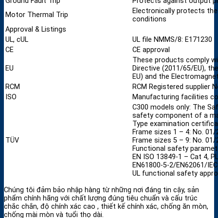
Ground Fault Trip
Protects against output p
Electronically protects th
Motor Thermal Trip
conditions
Approval & Listings
UL, cUL
UL file NMMS/8: E171230
CE
CE approval
These products comply wi
EU
Directive (2011/65/EU), th
EU) and the Electromagneti
RCM
RCM Registered supplier 
ISO
Manufacturing facilities 
C300 models only: The Saf
safety component of a ma
Type examination certific
Frame sizes 1 – 4: No. 01
TÜV
Frame sizes 5 – 9: No. 01
Functional safety paramet
EN ISO 13849-1 – Cat 4, P
EN61800-5-2/EN62061/IEC 
UL functional safety appr
Chúng tôi đảm bảo nhập hàng từ những nơi đáng tin cậy, sản
phẩm chính hãng với chất lượng đúng tiêu chuẩn và cấu trúc
chắc chắn, độ chính xác cao , thiết kế chính xác, chống ăn mòn,
chống mài mòn và tuổi thọ dài.