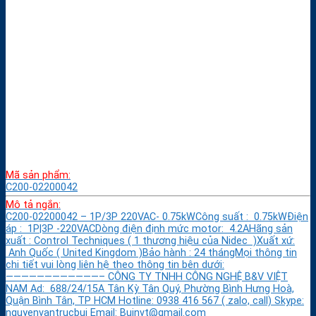
Mã sản phẩm:
C200-02200042
Mô tả ngắn:
C200-02200042 – 1P/3P 220VAC- 0.75kWCông suất : 0.75kWĐiện
áp : 1P|3P -220VACDòng điện định mức motor: 4.2AHãng sản
xuất : Control Techniques ( 1 thương hiệu của Nidec )Xuất xứ:
Anh Quốc ( United Kingdom )Bảo hành : 24 thángMọi thông tin
chi tiết vui lòng liên hệ theo thông tin bên dưới:
————————————– CÔNG TY TNHH CÔNG NGHỆ B&V VIỆT
NAM Ad: 688/24/15A Tân Kỳ Tân Quý, Phường Bình Hưng Hoà,
Quận Bình Tân, TP HCM Hotline: 0938 416 567 ( zalo, call) Skype:
nguyenvantrucbui Email: Buinvt@gmail.com