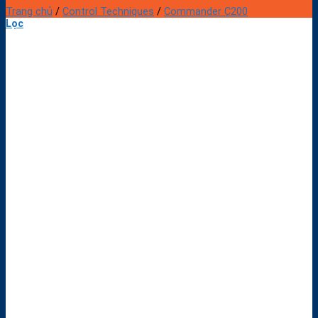
Trang chủ
/
Control Techniques
/
Commander C200
Lọc