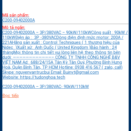
Mã sản phẩm:
C200-09402000A
Mô tả ngắn:
C200-09402000A – 3P/380VAC – 90kW/110kWCông suất : 90kW /
110kWĐiện áp : 3P -380VACDòng điện định mức motor: 200A /
221AHãng sản xuất : Control Techniques ( 1 thương hiệu của
Nidec )Xuất xứ: Anh Quốc ( United Kingdom )Bảo hành : 24
thángMọi thông tin chi tiết vui lòng liên hệ theo thông tin bên
dưới: ————————————– CÔNG TY TNHH CÔNG NGHỆ B&V
VIỆT NAM Ad: 688/24/15A Tân Kỳ Tân Quý, Phường Bình Hưng
Hoà, Quận Bình Tân, TP HCM Hotline: 0938 416 567 ( zalo, call)
Skype: nguyenvantrucbui Email: Buinvt@gmail.com
Website: https://tudonghoa.tech
C200-09402000A – 3P/380VAC- 90kW/110kW
Đọc tiếp