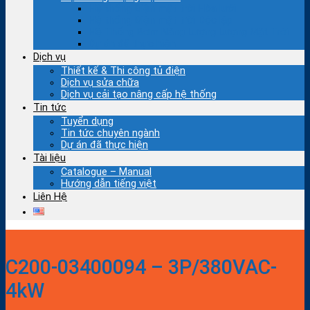
Hệ thống Điện mặt trời Hòa lưới
Hệ thống Điện mặt trời Độc lập
Hệ Thống Bơm Năng Lượng Lượng Mặt Trời
Dự án đã thực hiện
Dịch vụ
Thiết kế & Thi công tủ điện
Dịch vụ sửa chữa
Dịch vụ cải tạo nâng cấp hệ thống
Tin tức
Tuyển dụng
Tin tức chuyên ngành
Dự án đã thực hiện
Tài liệu
Catalogue – Manual
Hướng dẫn tiếng việt
Liên Hệ
C200-03400094 – 3P/380VAC-
4kW