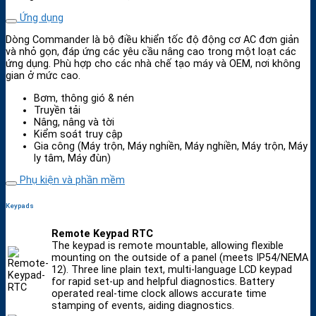
Ứng dụng
Dòng Commander là bộ điều khiển tốc độ động cơ AC đơn giản
và nhỏ gọn, đáp ứng các yêu cầu nâng cao trong một loạt các
ứng dụng. Phù hợp cho các nhà chế tạo máy và OEM, nơi không
gian ở mức cao.
Bơm, thông gió & nén
Truyền tải
Nâng, nâng và tời
Kiểm soát truy cập
Gia công (Máy trộn, Máy nghiền, Máy nghiền, Máy trộn, Máy
ly tâm, Máy đùn)
Phụ kiện và phần mềm
Keypads
Remote Keypad RTC
The keypad is remote mountable, allowing flexible
mounting on the outside of a panel (meets IP54/NEMA
12). Three line plain text, multi-language LCD keypad
for rapid set-up and helpful diagnostics. Battery
operated real-time clock allows accurate time
stamping of events, aiding diagnostics.