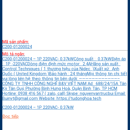
Mã sản phẩm:
C200-01200024
Mô tả ngắn:
C200-01200024 – 1P 220VAC- 0.37kWCông suất : 0.37kWĐiện áp
: 1P -220VACDòng điện định mức motor: 2.4AHãng sản xuất :
Control Techniques ( 1 thương hiệu của Nidec )Xuất xứ: Anh
Quốc ( United Kingdom )Bảo hành : 24 thángMọi thông tin chi tiết
vui lòng liên hệ theo thông tin bên dưới: ————————————–
CÔNG TY TNHH CÔNG NGHỆ B&V VIỆT NAM Ad: 688/24/15A Tân
Kỳ Tân Quý, Phường Bình Hưng Hoà, Quận Bình Tân, TP HCM
Hotline: 0938 416 567 ( zalo, call) Skype: nguyenvantrucbui Email:
Buinvt@gmail.com Website: https://tudonghoa.tech
C200-01200024 – 1P 220VAC- 0.37kW
Đọc tiếp