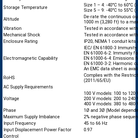
Size 1 – 4: -40°C to 60°C 
Storage Temperature
Size 5 – 9: -40°C to 55°C 
De-rate the continuous ou
Altitude
1000 m (3,280 ft) to a ma
Vibration
Tested in accordance with
Mechanical Shock
Tested in accordance with
Enclosure Rating
IP20, NEMA 1 conduit kits 
IEC/ EN 61800-3 Immunity
EN 61000-6-2: Immunity fo
Electromagnetic Capability
EN 61000-6-4: Emissions f
EN 61000-3-2: Harmonic c
An EMC data sheet is avail
Complies with the Restric
RoHS
(2011/65/EU)
AC Supply Requirements
100 V models: 100 to 120
Voltage
200 V models: 200 to 240
400 V models: 380 to 480
Phase
1Ø and 3Ø (Model depende
Maximum Supply Imbalance
2% negative phase sequen
Input Frequency
45 to 66 Hz
Input Displacement Power Factor
0.97
Control