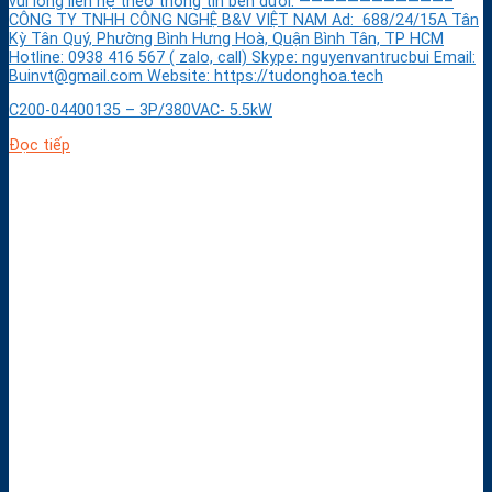
vui lòng liên hệ theo thông tin bên dưới: ————————————–
CÔNG TY TNHH CÔNG NGHỆ B&V VIỆT NAM Ad: 688/24/15A Tân
Kỳ Tân Quý, Phường Bình Hưng Hoà, Quận Bình Tân, TP HCM
Hotline: 0938 416 567 ( zalo, call) Skype: nguyenvantrucbui Email:
Buinvt@gmail.com Website: https://tudonghoa.tech
C200-04400135 – 3P/380VAC- 5.5kW
Đọc tiếp