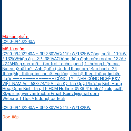
Mã sản phẩm:
C200-09402240A
Mô tả ngắn:
C200-09402240A – 3P-380VAC/110kW/132KWCông suất : 110kW
/ 132kWĐiện áp : 3P -380VACDòng điện định mức motor: 132A /
224AHãng sản xuất : Control Techniques ( 1 thương hiệu của
Nidec )Xuất xứ: Anh Quốc ( United Kingdom )Bảo hành : 24
thángMọi thông tin chi tiết vui lòng liên hệ theo thông tin bên
dưới: ————————————– CÔNG TY TNHH CÔNG NGHỆ B&V
VIỆT NAM Ad: 688/24/15A Tân Kỳ Tân Quý, Phường Bình Hưng
Hoà, Quận Bình Tân, TP HCM Hotline: 0938 416 567 ( zalo, call)
Skype: nguyenvantrucbui Email: Buinvt@gmail.com
Website: https://tudonghoa.tech
C200-09402240A – 3P-380VAC/110kW/132KW
Đọc tiếp