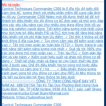
Mô tả ngắn:
Control Techniques Commander C300 là ổ đĩa tốc độ biến đổi
cảm ứng AC. tương thích với nhiều phần mềm để cung cấp dịch
vụ tối ưu. Commander C300 Nidec mới đã được thiết kế để trở
thành bộ điều khiển tốc độ động cơ AC đơn giản và nhỏ gọn, đáp
ứng các yêu cầu nâng cao cho nhiều ứng dụng đồng thời tối ưu
hóa trải nghiệm người dùng. Tiết kiệm năng lượng mới nhất cũng
như tích hợp bộ điều khiển PID và PLC tích hợp để tăng khả năng
điều khiển với chi phí thấp hơn Ưu điểm : ✓ Chỉ đặt 4 thông số để
khởi động ổ đĩa của bạn ✓ Tùy chọn cắm vào để kiểm soát nâng
cao ✓ Tắt mô-men xoắn an toàn kép (STO) ✓ Được trang bị các
tính năng tiết kiệm năng lượng mới nhất ✓ Quá tải tới 180% cho
các ứng dụng mô-men xoắn cao ✓ Trên tàu PLC ✓ Đơn giản lắp
đặt và vận hành ✓ Kiểm soát hiệu suất và ghép nối động cơ dễ
dàng ✓ Thiết kế chắc chắn và đáng tin cậy Cách thiết lập đơn
giản 3 bước sau: Chế độ điều khiển Vectơ vòng mở hoặc điều
khiển động cơ cảm ứng V / Hz ✓ Điều khiển thông lượng
cánh quạt vòng hở cho động cơ cảm ứng (RFC-A) Mọi thông tin
chi tiết vui lòng liên hệ theo thông tin bên dưới:
————————————– CÔNG TY TNHH CÔNG NGHỆ B&V VIỆT
NAM Ad: 688/24/15A Tân Kỳ Tân Quý, Phường Bình Hưng Hoà,
Quận Bình Tân, TP HCM Hotline: 0938 416 567 ( zalo, call) Skype:
nguyenvantrucbui Email: Buinvt@gmail.com
Website: https://tudonghoa.tech
Control Techniques Commander C300