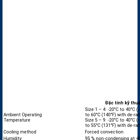
Đặc tính kỹ thu
Size 1 – 4: -20°C to 40°C (
Ambient Operating
to 60°C (140°F) with de-rat
Temperature
Size 5 – 9: -20°C to 40°C (
to 55°C (131°F) with de-rat
Cooling method
Forced convection
Humidity
95 % non-condensing at 40