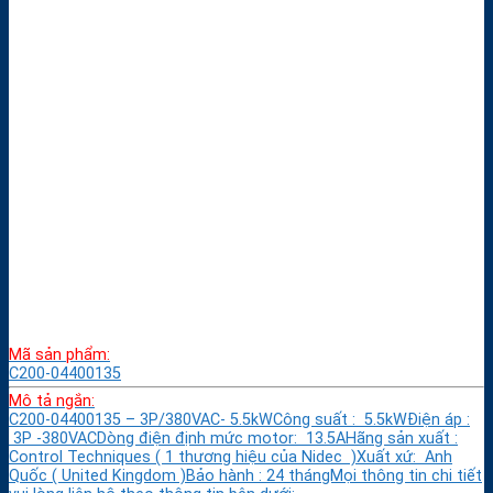
Mã sản phẩm:
C200-04400135
Mô tả ngắn:
C200-04400135 – 3P/380VAC- 5.5kWCông suất : 5.5kWĐiện áp :
3P -380VACDòng điện định mức motor: 13.5AHãng sản xuất :
Control Techniques ( 1 thương hiệu của Nidec )Xuất xứ: Anh
Quốc ( United Kingdom )Bảo hành : 24 thángMọi thông tin chi tiết