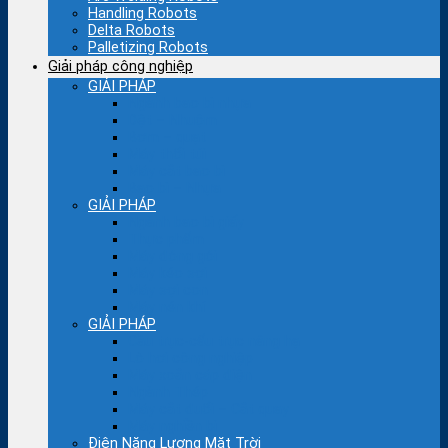
Handling Robots
Delta Robots
Palletizing Robots
Giải pháp công nghiệp
GIẢI PHÁP
Ngành bao bì nhựa
Dệt – Nhuộm
Bơm – quạt
Máy thổi túi
Máy cắt bao bì
Bao bì – Nhựa
GIẢI PHÁP
Ngành bao bì giấy
Thực phẩm
Máy đóng gói
Máy kéo sợi
Máy sợi con
Máy nén khí
GIẢI PHÁP
Cầu trục-cẩu trục nâng hạ
Lò hơi công nghiệp
Máy xoắn cáp điện
Ngành Thép
Máy cắt đuổi – Cắt quay
Máy nghiền bi
Điện Năng Lượng Mặt Trời