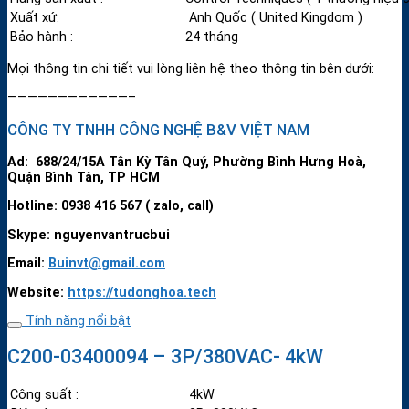
Xuất xứ:
Anh Quốc ( United Kingdom )
Bảo hành :
24 tháng
Mọi thông tin chi tiết vui lòng liên hệ theo thông tin bên dưới:
————————————–
CÔNG TY TNHH CÔNG NGHỆ B&V VIỆT NAM
Ad: 688/24/15A Tân Kỳ Tân Quý, Phường Bình Hưng Hoà,
Quận Bình Tân, TP HCM
Hotline: 0938 416 567 ( zalo, call)
Skype: nguyenvantrucbui
Email:
Buinvt@gmail.com
Website:
https://tudonghoa.tech
Tính năng nổi bật
C200-03400094 – 3P/380VAC- 4kW
Công suất :
4kW