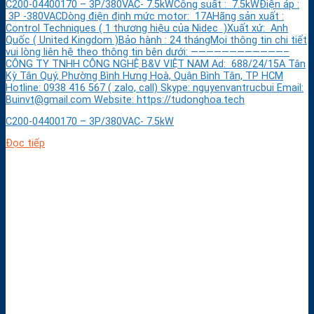
C200-04400170 – 3P/380VAC- 7.5kWCông suất : 7.5kWĐiện áp :
3P -380VACDòng điện định mức motor: 17AHãng sản xuất :
Control Techniques ( 1 thương hiệu của Nidec )Xuất xứ: Anh
Quốc ( United Kingdom )Bảo hành : 24 thángMọi thông tin chi tiết
vui lòng liên hệ theo thông tin bên dưới: ————————————–
CÔNG TY TNHH CÔNG NGHỆ B&V VIỆT NAM Ad: 688/24/15A Tân
Kỳ Tân Quý, Phường Bình Hưng Hoà, Quận Bình Tân, TP HCM
Hotline: 0938 416 567 ( zalo, call) Skype: nguyenvantrucbui Email:
Buinvt@gmail.com Website: https://tudonghoa.tech
C200-04400170 – 3P/380VAC- 7.5kW
Đọc tiếp