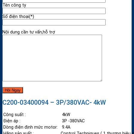
Tên công ty
Số điện thoại(*)
Nội dung cần tư vấn,hỗ trợ
C200-03400094 – 3P/380VAC- 4kW
Công suất :
4kW
Điện áp :
3P -380VAC
Dòng điện định mức motor:
9.4A
Hãng sản xuất :
Control Techniques ( 1 thương hiệu 