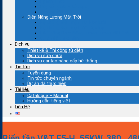
Ngành Thép
Máy cắt đuổi – Cắt quay
Máy nghiền bi
Điện Năng Lượng Mặt Trời
Hệ thống Điện mặt trời Hòa lưới
Hệ thống Điện mặt trời Độc lập
Hệ Thống Bơm Năng Lượng Lượng Mặt Trời
Dự án đã thực hiện
Dịch vụ
Thiết kế & Thi công tủ điện
Dịch vụ sửa chữa
Dịch vụ cải tạo nâng cấp hệ thống
Tin tức
Tuyển dụng
Tin tức chuyên ngành
Dự án đã thực hiện
Tài liệu
Catalogue – Manual
Hướng dẫn tiếng việt
Liên Hệ
Biến tần V&T E5-H, 55KW, 380…4