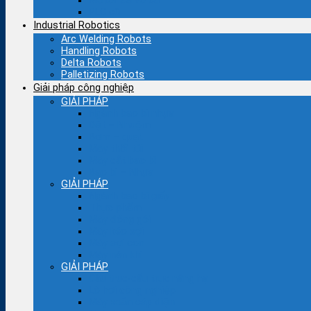
Motor servo cũ
PLC cũ
Industrial Robotics
Arc Welding Robots
Handling Robots
Delta Robots
Palletizing Robots
Giải pháp công nghiệp
GIẢI PHÁP
Ngành bao bì nhựa
Dệt – Nhuộm
Bơm – quạt
Máy thổi túi
Máy cắt bao bì
Bao bì – Nhựa
GIẢI PHÁP
Ngành bao bì giấy
Thực phẩm
Máy đóng gói
Máy kéo sợi
Máy sợi con
Máy nén khí
GIẢI PHÁP
Cầu trục-cẩu trục nâng hạ
Lò hơi công nghiệp
Máy xoắn cáp điện