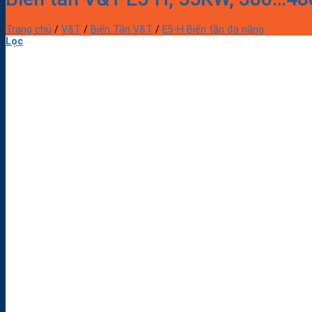
Trang chủ
/
V&T
/
Biến Tần V&T
/
E5-H Biến tần đa năng
Lọc