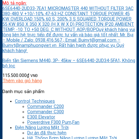
Mô tả ngắn:
6SE6440-2UD33-7EA1 MICROMASTER 440 WITHOUT FILTER 3AC
380-480 V +10/-10% 47-63 HZ CONSTANT TORQUE POWER 45
KW OVERLOAD 150% 60 S, 200% 3 S SQUARED TORQUE POWER
55 KW 850 X 350 X 320 (H X W X D) PROTECTION IP20 AMBIENT
TEMP. -10 TO +50 DEG. C WITHOUT AOP/BOPQuý khách hàng vui
lòng liên hệ trực tiếp để được tư vấn và báo giá tốt nhất: Mr. Bụi
– Mobile / Zalo: 0938.416.567 ; Email: Buinvt@gmail.com –
Buinvt@namphuongviet.vn Rất hân hạnh được phục vụ Quý
khách hàng!
Biến tần Siemens M440, 3P- 45kw – 6SE6440-2UD34-5FA1, Không
bộ lọc
115.500.000
₫
VNĐ
Thêm vào giỏ hàng
Danh mục sản phẩm
Control Techniques
Commander C200
Commander C300
E300 Elevator
Powerdrive F300 Pum,Fan
Điện Năng Lượng Mặt Trời
Dự án đã thực hiện
Hệ Thống Bơm Năng Lượng Lượng Mặt Trời