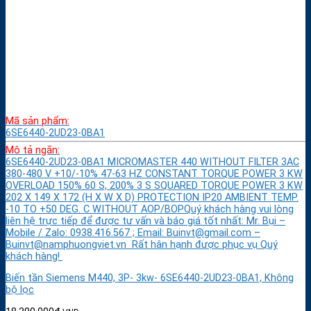
Mã sản phẩm:
6SE6440-2UD23-0BA1
Mô tả ngắn:
6SE6440-2UD23-0BA1 MICROMASTER 440 WITHOUT FILTER 3AC
380-480 V +10/-10% 47-63 HZ CONSTANT TORQUE POWER 3 KW
OVERLOAD 150% 60 S, 200% 3 S SQUARED TORQUE POWER 3 KW
202 X 149 X 172 (H X W X D) PROTECTION IP20 AMBIENT TEMP.
-10 TO +50 DEG. C WITHOUT AOP/BOPQuý khách hàng vui lòng
liên hệ trực tiếp để được tư vấn và báo giá tốt nhất: Mr. Bụi –
Mobile / Zalo: 0938.416.567 ; Email: Buinvt@gmail.com –
Buinvt@namphuongviet.vn Rất hân hạnh được phục vụ Quý
khách hàng!
Biến tần Siemens M440, 3P- 3kw- 6SE6440-2UD23-0BA1, Không
bộ lọc