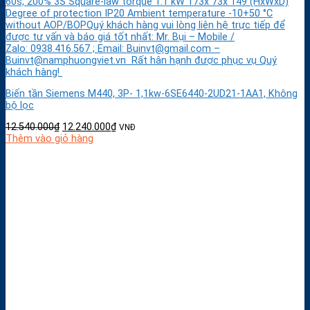
60s, 200% 3S Square-law torque 1.1 kW 173x 73x 149 (HxWxD)
Degree of protection IP20 Ambient temperature -10+50 °C
without AOP/BOPQuý khách hàng vui lòng liên hệ trực tiếp để
được tư vấn và báo giá tốt nhất: Mr. Bụi – Mobile /
Zalo: 0938.416.567 ; Email: Buinvt@gmail.com –
Buinvt@namphuongviet.vn Rất hân hạnh được phục vụ Quý
khách hàng!
Biến tần Siemens M440, 3P- 1,1kw-6SE6440-2UD21-1AA1, Không
bộ lọc
12.540.000
₫
12.240.000
₫
VNĐ
Thêm vào giỏ hàng