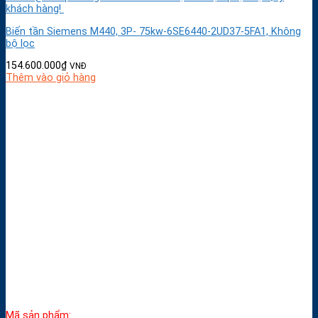
khách hàng!
Biến tần Siemens M440, 3P- 75kw-6SE6440-2UD37-5FA1, Không
bộ lọc
154.600.000
₫
VNĐ
Thêm vào giỏ hàng
Mã sản phẩm: