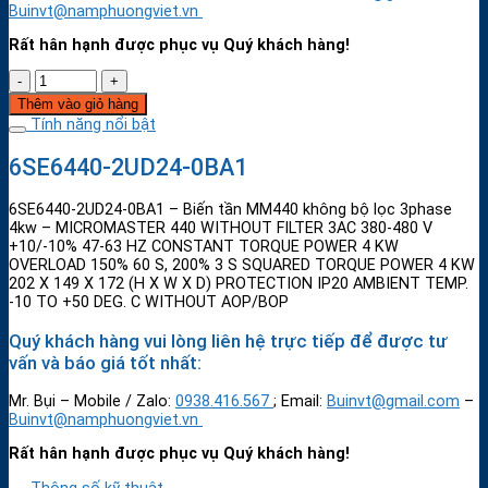
Buinvt@namphuongviet.vn
Rất hân hạnh được phục vụ Quý khách hàng!
Thêm vào giỏ hàng
Tính năng nổi bật
6SE6440-2UD24-0BA1
6SE6440-2UD24-0BA1 – Biến tần MM440 không bộ lọc 3phase
4kw – MICROMASTER 440 WITHOUT FILTER 3AC 380-480 V
+10/-10% 47-63 HZ CONSTANT TORQUE POWER 4 KW
OVERLOAD 150% 60 S, 200% 3 S SQUARED TORQUE POWER 4 KW
202 X 149 X 172 (H X W X D) PROTECTION IP20 AMBIENT TEMP.
-10 TO +50 DEG. C WITHOUT AOP/BOP
Quý khách hàng vui lòng liên hệ trực tiếp để được tư
vấn và báo giá tốt nhất:
Mr. Bụi – Mobile / Zalo:
0938.416.567
; Email:
Buinvt@gmail.com
–
Buinvt@namphuongviet.vn
Rất hân hạnh được phục vụ Quý khách hàng!