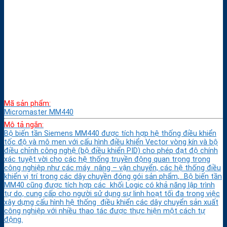
Mã sản phẩm:
Micromaster MM440
Mô tả ngắn:
Bộ biến tần Siemens MM440 được tích hợp hệ thống điều khiển
tốc độ và mô men với cấu hình điều khiển Vector vòng kín và bộ
điều chỉnh công nghệ (bộ điều khiển PID) cho phép đạt độ chính
xác tuyệt vời cho các hệ thống truyền động quan trọng trong
công nghiệp như các máy nâng – vận chuyển, các hệ thống điều
khiển vị trí trong các dây chuyền đóng gói sản phẩm,…Bộ biến tần
MM40 cũng được tích hợp các khối Logic có khả năng lập trình
tự do, cung cấp cho người sử dụng sự linh hoạt tối đa trong việc
xây dựng cấu hình hệ thống điều khiển các dây chuyển sản xuất
công nghiệp với nhiều thao tác được thực hiện một cách tự
động.