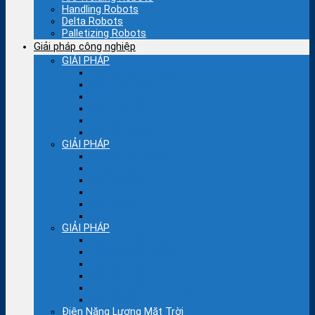
Handling Robots
Delta Robots
Palletizing Robots
Giải pháp công nghiệp
GIẢI PHÁP
Ngành bao bì nhựa
Dệt – Nhuộm
Bơm – quạt
Máy thổi túi
Máy cắt bao bì
Bao bì – Nhựa
GIẢI PHÁP
Ngành bao bì giấy
Thực phẩm
Máy đóng gói
Máy kéo sợi
Máy sợi con
Máy nén khí
GIẢI PHÁP
Cầu trục-cẩu trục nâng hạ
Lò hơi công nghiệp
Máy xoắn cáp điện
Ngành Thép
Máy cắt đuổi – Cắt quay
Máy nghiền bi
Điện Năng Lượng Mặt Trời