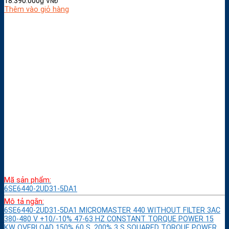
18.390.000
₫
VNĐ
Thêm vào giỏ hàng
Mã sản phẩm:
6SE6440-2UD31-5DA1
Mô tả ngắn:
6SE6440-2UD31-5DA1 MICROMASTER 440 WITHOUT FILTER 3AC
380-480 V +10/-10% 47-63 HZ CONSTANT TORQUE POWER 15
KW OVERLOAD 150% 60 S, 200% 3 S SQUARED TORQUE POWER