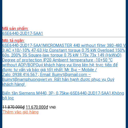
Mã sản phẩm:
6SE6440-2UD17-5AA1
Mô tả ngắn:
6SE6440-2UD17-5AA1MICROMASTER 440 without filter 380-480 V
3 AC +10/-10% 47-63 Hz Constant torque 0.75 kW Overload 150%
60s, 200% 3S Square-law torque 0.75 kW 173x 73x 149 (HxWxD)
Degree of protection IP20 Ambient temperature -10+50 °C
without AOP/BOPQuý khách hàng vui lòng liên hệ trực tiếp để
được tư vấn và báo giá tốt nhất: Mr. Bụi – Mobile /
Zalo: 0938.416.567 ; Email: Buinvt@gmail.com –
Buinvt@namphuongviet.vn Rất hân hạnh được phục vụ Quý
khách hàng!
Biến tần Siemens M440, 3P- 0,75kw-6SE6440-2UD17-5AA1,Không
bộ lọc
11.870.000
₫
11.670.000
₫
VNĐ
Thêm vào giỏ hàng