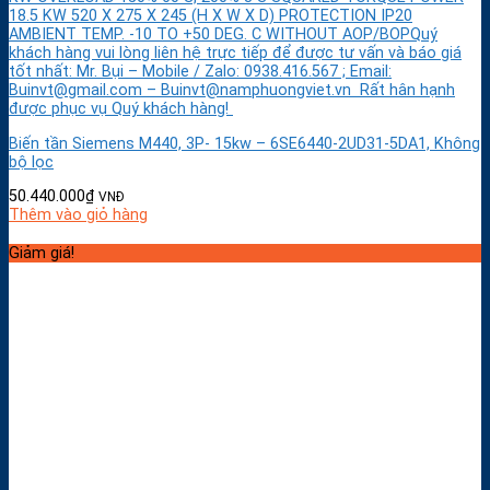
18.5 KW 520 X 275 X 245 (H X W X D) PROTECTION IP20
AMBIENT TEMP. -10 TO +50 DEG. C WITHOUT AOP/BOPQuý
khách hàng vui lòng liên hệ trực tiếp để được tư vấn và báo giá
tốt nhất: Mr. Bụi – Mobile / Zalo: 0938.416.567 ; Email:
Buinvt@gmail.com – Buinvt@namphuongviet.vn Rất hân hạnh
được phục vụ Quý khách hàng!
Biến tần Siemens M440, 3P- 15kw – 6SE6440-2UD31-5DA1, Không
bộ lọc
50.440.000
₫
VNĐ
Thêm vào giỏ hàng
Giảm giá!