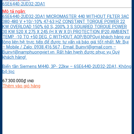
6SE6440-2UD32-2DA1
Mô tả ngắn:
6SE6440-2UD32-2DA1 MICROMASTER 440 WITHOUT FILTER 3AC
380-480 V +10/-10% 47-63 HZ CONSTANT TORQUE POWER 22
KW OVERLOAD 150% 60 S, 200% 3 S SQUARED TORQUE POWER
30 KW 520 X 275 X 245 (H X W X D) PROTECTION IP20 AMBIENT
TEMP. -10 TO +50 DEG. C WITHOUT AOP/BOPQuý khách hàng vui
lòng liên hệ trực tiếp để được tư vấn và báo giá tốt nhất: Mr. Bụi
– Mobile / Zalo: 0938.416.567 ; Email: Buinvt@gmail.com –
Buinvt@namphuongviet.vn Rất hân hạnh được phục vụ Quý
khách hàng!
Biến tần Siemens M440, 3P- 22kw – 6SE6440-2UD32-2DA1, Không
bộ lọc
67.300.000
₫
VNĐ
Thêm vào giỏ hàng