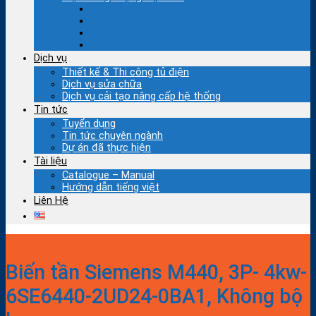
Hệ thống Điện mặt trời Hòa lưới
Hệ thống Điện mặt trời Độc lập
Hệ Thống Bơm Năng Lượng Lượng Mặt Trời
Dự án đã thực hiện
Dịch vụ
Thiết kế & Thi công tủ điện
Dịch vụ sửa chữa
Dịch vụ cải tạo nâng cấp hệ thống
Tin tức
Tuyển dụng
Tin tức chuyên ngành
Dự án đã thực hiện
Tài liệu
Catalogue – Manual
Hướng dẫn tiếng việt
Liên Hệ
Biến tần Siemens M440, 3P- 4kw-
6SE6440-2UD24-0BA1, Không bộ