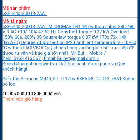
Mã sản phẩm:
6SE6440-2UD13-7AA1
Mô tả ngắn:
6SE6440-2UD13-7AA1 MICROMASTER 440 without filter 380-480
V 3 AC +10/-10% 47-63 Hz Constant torque 0.37 kW Overload
150% 60s, 200% 3S Square-law torque 0.37 kW 173x 73x 149
(HxWxD) Degree of protection IP20 Ambient temperature -10+50
°C without AOP/BOPQuý khách hàng vui lòng liên hệ trực tiếp để
được tư vấn và báo giá tốt nhất: Mr. Bụi – Mobile /
Zalo: 0938.416.567 ; Email: Buinvt@gmail.com –
Buinvt@namphuongviet.vn Rất hân hạnh được phục vụ Quý
khách hàng!
Biến tần Siemens M440, 3P- 0,37kw-6SE6440-2UD13-7AA1,Không
bộ lọc
10.905.000
₫
10.805.000
₫
VNĐ
Thêm vào giỏ hàng