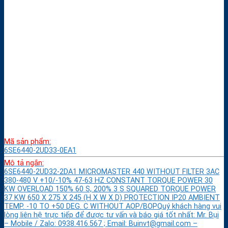
Mã sản phẩm:
6SE6440-2UD33-0EA1
Mô tả ngắn:
6SE6440-2UD32-2DA1 MICROMASTER 440 WITHOUT FILTER 3AC
380-480 V +10/-10% 47-63 HZ CONSTANT TORQUE POWER 30
KW OVERLOAD 150% 60 S, 200% 3 S SQUARED TORQUE POWER
37 KW 650 X 275 X 245 (H X W X D) PROTECTION IP20 AMBIENT
TEMP. -10 TO +50 DEG. C WITHOUT AOP/BOPQuý khách hàng vui
lòng liên hệ trực tiếp để được tư vấn và báo giá tốt nhất: Mr. Bụi
– Mobile / Zalo: 0938.416.567 ; Email: Buinvt@gmail.com –