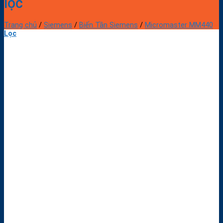
lọc
Trang chủ
/
Siemens
/
Biến Tần Siemens
/
Micromaster MM440
Lọc