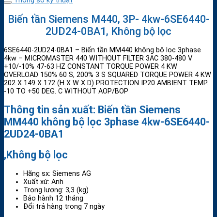
Thông số kỹ thuật
Biến tần Siemens M440, 3P- 4kw-6SE6440-
2UD24-0BA1, Không bộ lọc
6SE6440-2UD24-0BA1 – Biến tần MM440 không bộ lọc 3phase
4kw – MICROMASTER 440 WITHOUT FILTER 3AC 380-480 V
+10/-10% 47-63 HZ CONSTANT TORQUE POWER 4 KW
OVERLOAD 150% 60 S, 200% 3 S SQUARED TORQUE POWER 4 KW
202 X 149 X 172 (H X W X D) PROTECTION IP20 AMBIENT TEMP.
-10 TO +50 DEG. C WITHOUT AOP/BOP
Thông tin sản xuất:
Biến tần Siemens
MM440 không bộ lọc 3phase 4kw-6SE6440-
2UD24-0BA1
,Không bộ lọc
Hãng sx: Siemens AG
Xuất xứ: Anh
Trọng lượng: 3,3 (kg)
Bảo hành 12 tháng
Đổi trả hàng trong 7 ngày