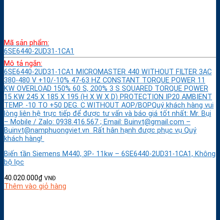
Mã sản phẩm:
6SE6440-2UD31-1CA1
Mô tả ngắn:
6SE6440-2UD31-1CA1 MICROMASTER 440 WITHOUT FILTER 3AC
380-480 V +10/-10% 47-63 HZ CONSTANT TORQUE POWER 11
KW OVERLOAD 150% 60 S, 200% 3 S SQUARED TORQUE POWER
15 KW 245 X 185 X 195 (H X W X D) PROTECTION IP20 AMBIENT
TEMP. -10 TO +50 DEG. C WITHOUT AOP/BOPQuý khách hàng vui
lòng liên hệ trực tiếp để được tư vấn và báo giá tốt nhất: Mr. Bụi
– Mobile / Zalo: 0938.416.567 ; Email: Buinvt@gmail.com –
Buinvt@namphuongviet.vn Rất hân hạnh được phục vụ Quý
khách hàng!
Biến tần Siemens M440, 3P- 11kw – 6SE6440-2UD31-1CA1, Không
bộ lọc
40.020.000
₫
VNĐ
Thêm vào giỏ hàng