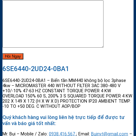
6SE6440-2UD24-0BA1
6SE6440-2UD24-0BA1 – Biến tần MM440 không bộ lọc 3phase
4kw – MICROMASTER 440 WITHOUT FILTER 3AC 380-480 V
+10/-10% 47-63 HZ CONSTANT TORQUE POWER 4 KW
OVERLOAD 150% 60 S, 200% 3 S SQUARED TORQUE POWER 4 KW
202 X 149 X 172 (H X W X D) PROTECTION IP20 AMBIENT TEMP.
-10 TO +50 DEG. C WITHOUT AOP/BOP
Quý khách hàng vui lòng liên hệ trực tiếp để được tư
vấn và báo giá tốt nhất:
Mr. Bụi – Mobile / Zalo:
0938.416.567
; Email:
Buinvt@gmail.com
–