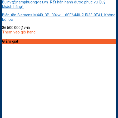
Buinvt@namphuongviet.vn Rất hân hạnh được phục vụ Quý
khách hàng!
Biến tần Siemens M440, 3P- 30kw – 6SE6440-2UD33-0EA1, Không
bộ lọc
86.500.000
₫
VNĐ
Thêm vào giỏ hàng
Giảm giá!