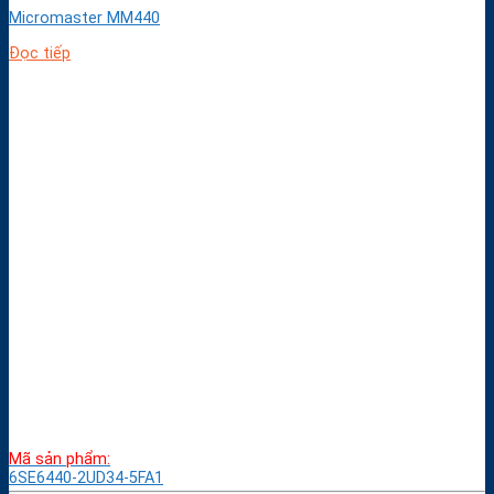
Micromaster MM440
Đọc tiếp
Mã sản phẩm:
6SE6440-2UD34-5FA1