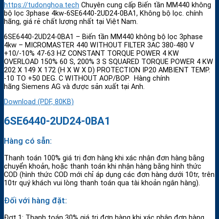
https://tudonghoa.tech
Chuyên cung cấp Biến tần MM440 không
bộ lọc 3phase 4kw-6SE6440-2UD24-0BA1, Không bộ lọc. chính
hãng, giá rẻ chất lượng nhất tại Việt Nam.
6SE6440-2UD24-0BA1 – Biến tần MM440 không bộ lọc 3phase
4kw – MICROMASTER 440 WITHOUT FILTER 3AC 380-480 V
+10/-10% 47-63 HZ CONSTANT TORQUE POWER 4 KW
OVERLOAD 150% 60 S, 200% 3 S SQUARED TORQUE POWER 4 KW
202 X 149 X 172 (H X W X D) PROTECTION IP20 AMBIENT TEMP.
-10 TO +50 DEG. C WITHOUT AOP/BOP. Hàng chính
hãng Siemens AG và được sản xuất tại Anh.
Download (PDF, 80KB)
6SE6440-2UD24-0BA1
Hàng có sẵn:
Thanh toán 100% giá trị đơn hàng khi xác nhận đơn hàng bằng
chuyển khoản, hoặc thanh toán khi nhận hàng bằng hình thức
COD (hình thức COD mới chỉ áp dụng các đơn hàng dưới 10tr, trên
10tr quý khách vui lòng thanh toán qua tài khoản ngân hàng).
Đối với hàng đặt:
Đợt 1: Thanh toán 30% giá trị đơn hàng khi xác nhận đơn hàng