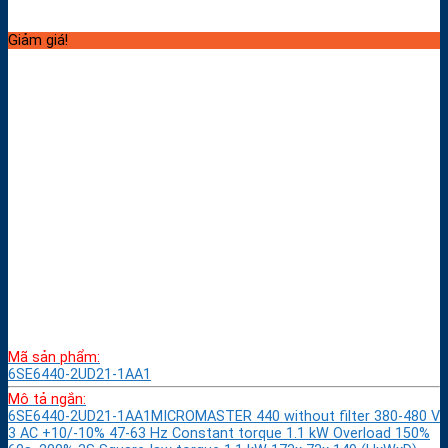
Giảm giá!
Mã sản phẩm:
6SE6440-2UD21-1AA1
Mô tả ngắn:
6SE6440-2UD21-1AA1MICROMASTER 440 without filter 380-480 V
3 AC +10/-10% 47-63 Hz Constant torque 1.1 kW Overload 150%