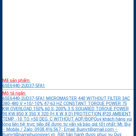
Mã sản phẩm:
6SE6440-2UD37-5FA1
Mô tả ngắn:
6SE6440-2UD37-5FA1 MICROMASTER 440 WITHOUT FILTER 3AC
380-480 V +10/-10% 47-63 HZ CONSTANT TORQUE POWER 75
KW OVERLOAD 150% 60 S, 200% 3 S SQUARED TORQUE POWER
90 KW 850 X 350 X 320 (H X W X D) PROTECTION IP20 AMBIENT
TEMP. -10 TO +50 DEG. C WITHOUT AOP/BOPQuý khách hàng vui
lòng liên hệ trực tiếp để được tư vấn và báo giá tốt nhất: Mr. Bụi
– Mobile / Zalo: 0938.416.567 ; Email: Buinvt@gmail.com –
Buinvt@namphuongviet.vn Rất hân hạnh được phục vụ Quý