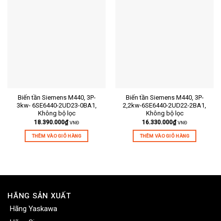
Biến tần Siemens M440, 3P-
Biến tần Siemens M440, 3P-
3kw- 6SE6440-2UD23-0BA1,
2,2kw-6SE6440-2UD22-2BA1,
Không bộ lọc
Không bộ lọc
18.390.000
₫
16.330.000
₫
VNĐ
VNĐ
THÊM VÀO GIỎ HÀNG
THÊM VÀO GIỎ HÀNG
HÃNG SẢN XUẤT
Hãng Yaskawa