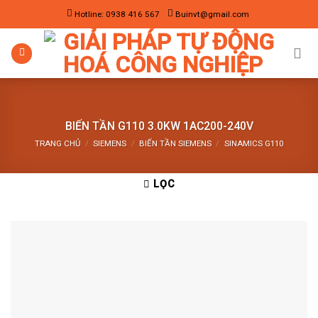
Skip
Hotline: 0938 416 567
Buinvt@gmail.com
to
content
BIẾN TẦN G110 3.0KW 1AC200-240V
TRANG CHỦ
/
SIEMENS
/
BIẾN TẦN SIEMENS
/
SINAMICS G110
LỌC