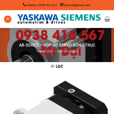
Skip
Hotline: 0938 416 567
Buinvt@gmail.com
to
content
AB-SERIES – HỘP SỐ SERVO ĐỒNG TRỤC
TRANG CHỦ
/
HỘP SỐ SERVO
LỌC