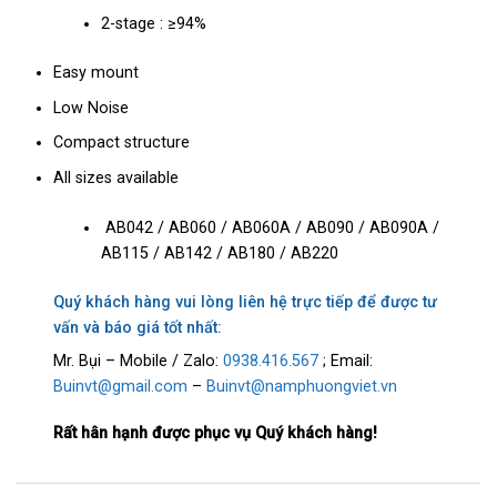
2-stage : ≥94%
Easy mount
Low Noise
Compact structure
All sizes available
AB042 / AB060 / AB060A / AB090 / AB090A /
AB115 / AB142 / AB180 / AB220
Quý khách hàng vui lòng liên hệ trực tiếp để được tư
vấn và báo giá tốt nhất:
Mr. Bụi – Mobile / Zalo:
0938.416.567
; Email:
Buinvt@gmail.com
–
Buinvt@namphuongviet.vn
Rất hân hạnh được phục vụ Quý khách hàng!