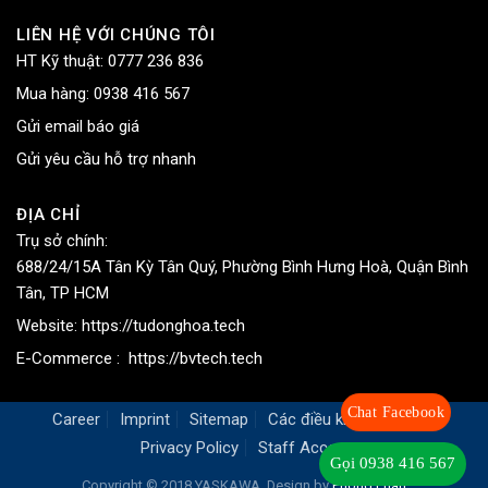
LIÊN HỆ VỚI CHÚNG TÔI
HT Kỹ thuật:
0777 236 836
Mua hàng:
0938 416 567
Gửi email báo giá
Gửi yêu cầu hỗ trợ nhanh
ĐỊA CHỈ
Trụ sở chính:
688/24/15A Tân Kỳ Tân Quý, Phường Bình Hưng Hoà, Quận Bình
Tân, TP HCM
Website:
https://tudonghoa.tech
E-Commerce :
https://bvtech.tech
Chat Facebook
Career
Imprint
Sitemap
Các điều khoản chung
Privacy Policy
Staff Access
Gọi 0938 416 567
Copyright © 2018 YASKAWA. Design by
Phong Phan