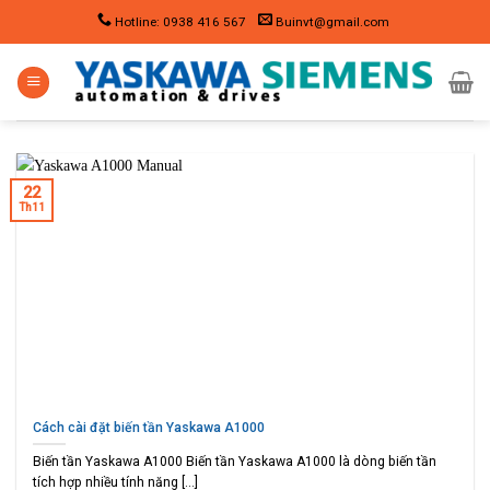
Skip
Hotline: 0938 416 567
Buinvt@gmail.com
to
content
22
Th11
Cách cài đặt biến tần Yaskawa A1000
Biến tần Yaskawa A1000 Biến tần Yaskawa A1000 là dòng biến tần
tích hợp nhiều tính năng [...]