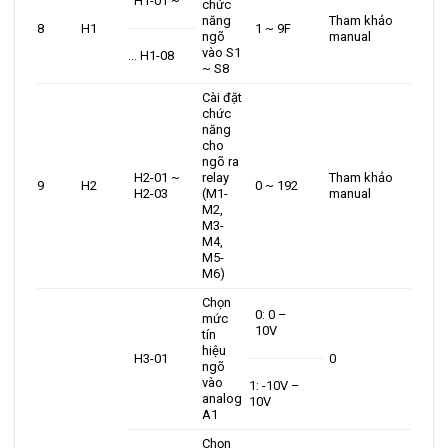
H1-01 ~
chức
năng
Tham khảo
8
H1
1 ~ 9F
ngõ
manual
vào S1
… H1-08
~ S8
Cài đặt
chức
năng
cho
ngõ ra
H2-01 ~
relay
Tham khảo
9
H2
0 ~ 192
H2-03
(M1-
manual
M2,
M3-
M4,
M5-
M6)
Chọn
0: 0 –
mức
10V
tín
hiệu
H3-01
0
ngõ
vào
1: -10V –
analog
10V
A1
Chọn