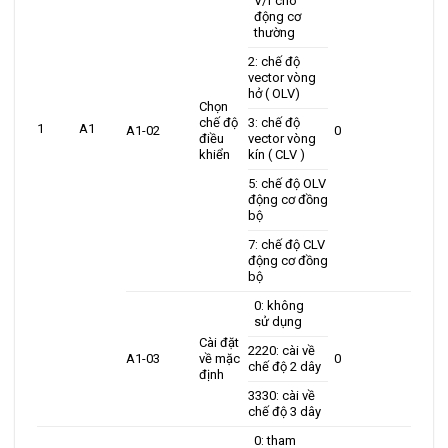
V/f cho
động cơ
thường
2: chế độ
vector vòng
hở ( OLV)
Chọn
chế độ
3: chế độ
1
A1
A1-02
0
điều
vector vòng
khiển
kín ( CLV )
5: chế độ OLV
động cơ đồng
bộ
7: chế độ CLV
động cơ đồng
bộ
0: không
sử dụng
Cài đặt
2220: cài về
A1-03
về mặc
0
chế độ 2 dây
định
3330: cài về
chế độ 3 dây
0: tham