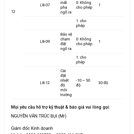
mất
0: Không
L8-07
1
pha
cho phép
12
ngõ ra
1: cho
phép
Bảo vệ
chạm
0: Không
L8-09
1
đất
cho phép
ngõ ra
1: cho
phép
Cài
đặt
nhiệt
-10 ~ 50
L8-12
30 độ
độ
độ
môi
trường
Mọi yêu cầu hỗ trợ kỹ thuật & báo giá vui lòng gọi:
NGUYỄN VĂN TRÚC BỤI (Mr)
Giám đốc Kinh doanh