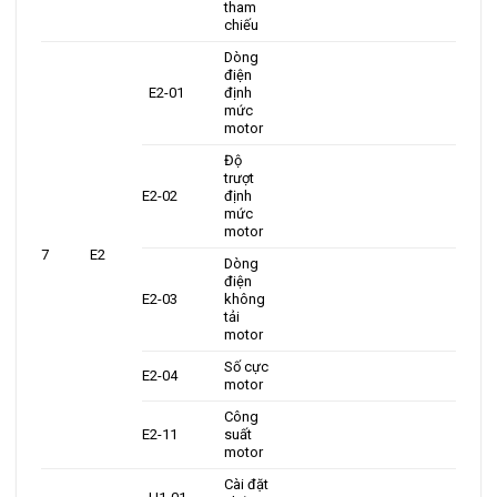
tham
chiếu
Dòng
điện
E2-01
định
mức
motor
Độ
trượt
E2-02
định
mức
motor
7
E2
Dòng
điện
E2-03
không
tải
motor
Số cực
E2-04
motor
Công
E2-11
suất
motor
Cài đặt