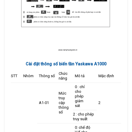
Cài đặt thông số biến tần Yaskawa A1000
Chức
STT
Nhóm
Thông số
Mô tả
Mặc định
năng
0 : chỉ
cho
Mức
phép
truy
giám
A1-01
cập
2
sát
thông
số
2 : cho phép
truy suất
0: chế độ