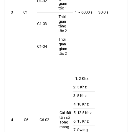
C1-02
giảm
tốc 1
3
C1
1 ~ 6000 s
30.0 s
Thời
gian
C1-03
tăng
tốc 2
Thời
gian
C1-04
giảm
tốc 2
1: 2 Khz
2: 5 Khz
3: 8 Khz
4: 10 Khz
Cài đặt
5: 12.5 Khz
tần số
4
C6
C6-02
6: 15 Khz
sóng
mang
7: Swing