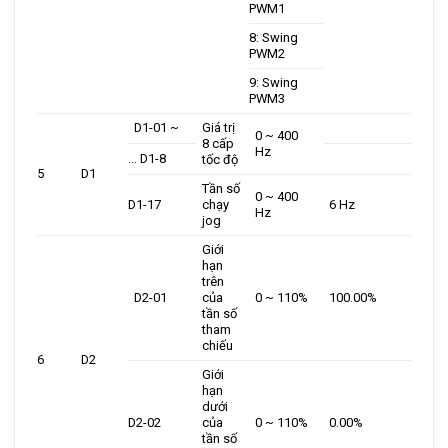
PWM1
8: Swing
PWM2
9: Swing
PWM3
D1-01 ~
Giá trị
0 ~ 400
8 cấp
Hz
… D1-8
tốc độ
5
D1
Tần số
0 ~ 400
D1-17
chạy
6 Hz
Hz
jog
Giới
hạn
trên
D2-01
của
0 ~ 110%
100.00%
tần số
tham
chiếu
6
D2
Giới
hạn
dưới
D2-02
của
0 ~ 110%
0.00%
tần số