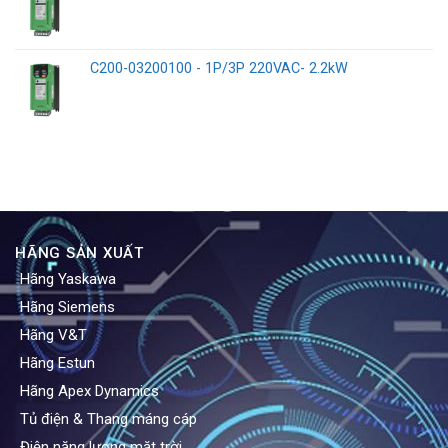
C200-03200100 - 1P/3P 220VAC- 2.2kW
HÃNG SẢN XUẤT
Hãng Yaskawa
Hãng Siemens
Hãng V&T
Hãng Estun
Hãng Apex Dynamics
Tủ điện & Thang máng cáp
Điện năng lượng mặt trời