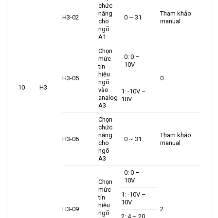
chức
năng
Tham khảo
H3-02
0 ~ 31
cho
manual
ngõ
A1
Chọn
0: 0 –
mức
10V
tín
hiệu
H3-05
0
ngõ
10
H3
vào
1: -10V –
analog
10V
A3
Chọn
chức
năng
Tham khảo
H3-06
0 ~ 31
cho
manual
ngõ
A3
0: 0 –
10V
Chọn
mức
1: -10V –
tín
10V
hiệu
H3-09
2
ngõ
2: 4 ~ 20