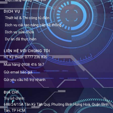
DỊCH VỤ
Thiết kế & Thi công tủ điện
Dịch vụ cải tạo nâng cấp hệ thống
Dịch vụ sửa chữa
Dự án đã thực hiện
LIÊN HỆ VỚI CHÚNG TÔI
HT Kỹ thuật:
0777 236 836
Mua hàng:
0938 416 567
Gửi email báo giá
Gửi yêu cầu hỗ trợ nhanh
ĐỊA CHỈ
Trụ sở chính:
688/24/15A Tân Kỳ Tân Quý, Phường Bình Hưng Hoà, Quận Bình
Tân, TP HCM