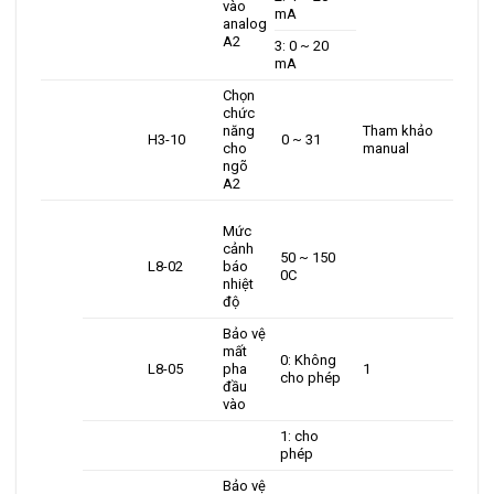
vào
mA
analog
A2
3: 0 ~ 20
mA
Chọn
chức
năng
Tham khảo
H3-10
0 ~ 31
cho
manual
ngõ
A2
Mức
cảnh
50 ~ 150
L8-02
báo
0C
nhiệt
độ
Bảo vệ
mất
0: Không
L8-05
pha
1
cho phép
đầu
vào
1: cho
phép
Bảo vệ