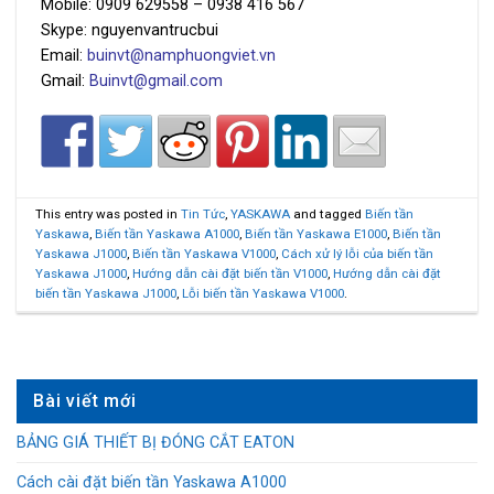
Mobile: 0909 629558 – 0938 416 567
Skype: nguyenvantrucbui
Email:
buinvt@namphuongviet.vn
Gmail:
Buinvt@gmail.com
This entry was posted in
Tin Tức
,
YASKAWA
and tagged
Biến tần
Yaskawa
,
Biến tần Yaskawa A1000
,
Biến tần Yaskawa E1000
,
Biến tần
Yaskawa J1000
,
Biến tần Yaskawa V1000
,
Cách xử lý lỗi của biến tần
Yaskawa J1000
,
Hướng dẫn cài đặt biến tần V1000
,
Hướng dẫn cài đặt
biến tần Yaskawa J1000
,
Lỗi biến tần Yaskawa V1000
.
Bài viết mới
BẢNG GIÁ THIẾT BỊ ĐÓNG CẮT EATON
Cách cài đặt biến tần Yaskawa A1000