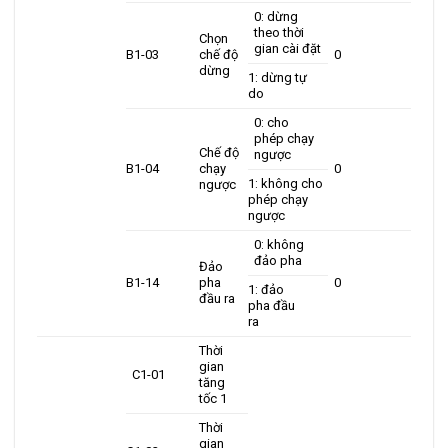
0: dừng
theo thời
Chọn
gian cài đặt
B1-03
chế độ
0
dừng
1: dừng tự
do
0: cho
phép chạy
Chế độ
ngược
B1-04
chạy
0
1: không cho
ngược
phép chạy
ngược
0: không
đảo pha
Đảo
B1-14
pha
0
1: đảo
đầu ra
pha đầu
ra
Thời
gian
C1-01
tăng
tốc 1
Thời
gian