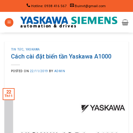
Skip
Hotline: 0938 416 567
Buinvt@gmail.com
to
content
TIN TỨC
,
YASKAWA
Cách cài đặt biến tần Yaskawa A1000
POSTED ON
22/11/2019
BY
ADMIN
22
Th11