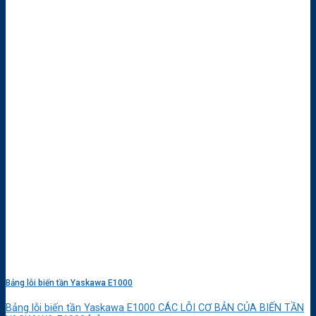
Bảng lỗi biến tần Yaskawa E1000
Bảng lỗi biến tần Yaskawa E1000 CÁC LỖI CƠ BẢN CỦA BIẾN TẦN