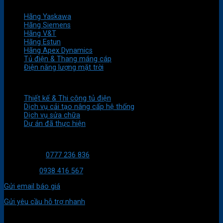
HÃNG SẢN XUẤT
Hãng Yaskawa
Hãng Siemens
Hãng V&T
Hãng Estun
Hãng Apex Dynamics
Tủ điện & Thang máng cáp
Điện năng lượng mặt trời
DỊCH VỤ
Thiết kế & Thi công tủ điện
Dịch vụ cải tạo nâng cấp hệ thống
Dịch vụ sửa chữa
Dự án đã thực hiện
LIÊN HỆ VỚI CHÚNG TÔI
HT Kỹ thuật:
0777 236 836
Mua hàng:
0938 416 567
Gửi email báo giá
Gửi yêu cầu hỗ trợ nhanh
ĐỊA CHỈ