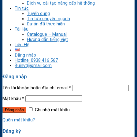
Dịch vụ cải tạo nâng cấp hệ thống
Tin tức
Tuyển dụng
Tin tức chuyên ngành
Dự án đã thực hiện
Tài liệu
Catalogue – Manual
Hướng dẫn tiếng việt
Liên Hệ
Đăng nhập
Hotline: 0938 416 567
Buinvt@gmail.com
Đăng nhập
Tên tài khoản hoặc địa chỉ email
*
Mật khẩu
*
Ghi nhớ mật khẩu
Quên mật khẩu?
Đăng ký