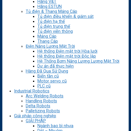
Hãng V&T
Hãng ESTUN
Tủ điện & Thang Máng Cáp
Tủ điện điều khiển & giám sát
Tủ điện hạ thế
Tủ điện trung thế
Tủ điện viễn thông
Máng Cáp
Thang Cáp
Điện Năng Lượng Mặt Trời
Hệ thống Điện mặt trời Hòa lưới
Hệ thống Điện mặt trời Độc lập
Hệ Thống Bơm Năng Lượng Lượng Mặt Trời
Dự án đã thực hiện
Hàng Đã Qua Sử Dụng
Biến tần cũ
Motor servo cũ
PLC cũ
Industrial Robotics
Arc Welding Robots
Handling Robots
Delta Robots
Palletizing Robots
Giải pháp công nghiệp
GIẢI PHÁP
Ngành bao bì nhựa
Dệt – Nhuộm