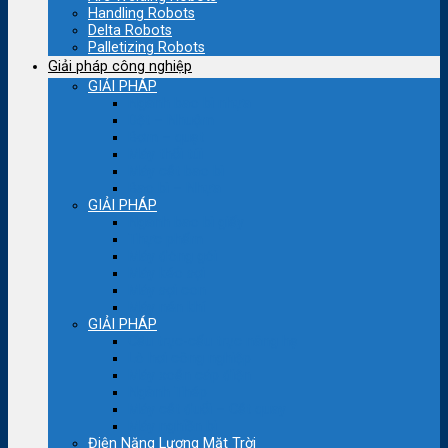
Handling Robots
Delta Robots
Palletizing Robots
Giải pháp công nghiệp
GIẢI PHÁP
Ngành bao bì nhựa
Dệt – Nhuộm
Bơm – quạt
Máy thổi túi
Máy cắt bao bì
Bao bì – Nhựa
GIẢI PHÁP
Ngành bao bì giấy
Thực phẩm
Máy đóng gói
Máy kéo sợi
Máy sợi con
Máy nén khí
GIẢI PHÁP
Cầu trục-cẩu trục nâng hạ
Lò hơi công nghiệp
Máy xoắn cáp điện
Ngành Thép
Máy cắt đuổi – Cắt quay
Máy nghiền bi
Điện Năng Lượng Mặt Trời