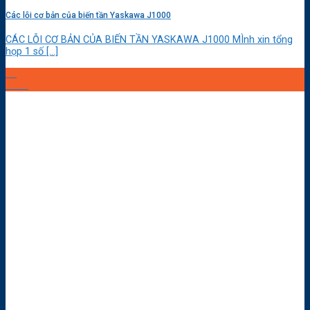
Các lỗi cơ bản của biến tần Yaskawa J1000
CÁC LỖI CƠ BẢN CỦA BIẾN TẦN YASKAWA J1000 MÌnh xin tổng
họp 1 số [...]
10
Th10