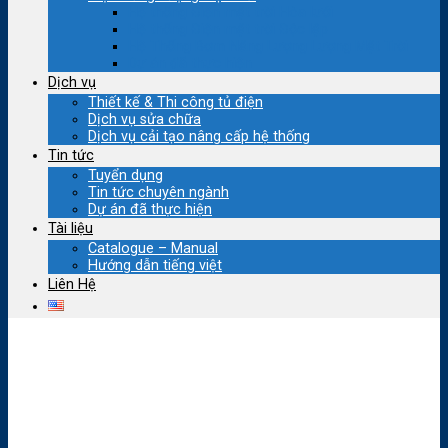
Hệ thống Điện mặt trời Hòa lưới
Hệ thống Điện mặt trời Độc lập
Hệ Thống Bơm Năng Lượng Lượng Mặt Trời
Dự án đã thực hiện
Dịch vụ
Thiết kế & Thi công tủ điện
Dịch vụ sửa chữa
Dịch vụ cải tạo nâng cấp hệ thống
Tin tức
Tuyển dụng
Tin tức chuyên ngành
Dự án đã thực hiện
Tài liệu
Catalogue – Manual
Hướng dẫn tiếng việt
Liên Hệ