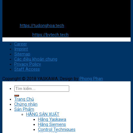
Trụ sở chính:
688/24/15A Tân Kỳ Tân Quý, Phường Bình Hưng Hoà, Quận Bình
Tân, TP HCM
Website:
https://tudonghoa.tech
E-Commerce :
https://bvtech.tech
Career
Imprint
Sitemap
Các điều khoản chung
Privacy Policy
Staff Access
Copyright © 2018 YASKAWA. Design by
Phong Phan
Trang Chủ
Chứng nhận
Sản Phẩm
HÃNG SẢN XUẤT
Hãng Yaskawa
Hãng Siemens
Control Techniques