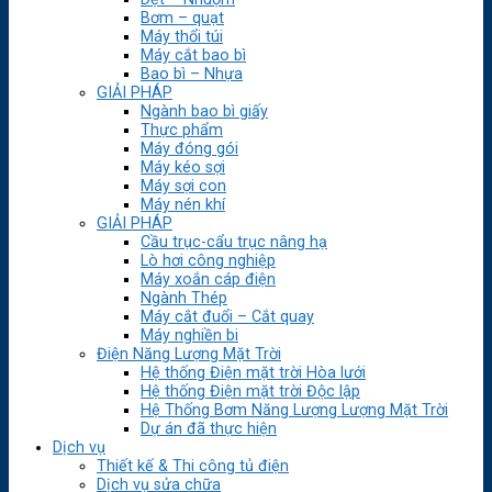
Bơm – quạt
Máy thổi túi
Máy cắt bao bì
Bao bì – Nhựa
GIẢI PHÁP
Ngành bao bì giấy
Thực phẩm
Máy đóng gói
Máy kéo sợi
Máy sợi con
Máy nén khí
GIẢI PHÁP
Cầu trục-cẩu trục nâng hạ
Lò hơi công nghiệp
Máy xoắn cáp điện
Ngành Thép
Máy cắt đuổi – Cắt quay
Máy nghiền bi
Điện Năng Lượng Mặt Trời
Hệ thống Điện mặt trời Hòa lưới
Hệ thống Điện mặt trời Độc lập
Hệ Thống Bơm Năng Lượng Lượng Mặt Trời
Dự án đã thực hiện
Dịch vụ
Thiết kế & Thi công tủ điện
Dịch vụ sửa chữa