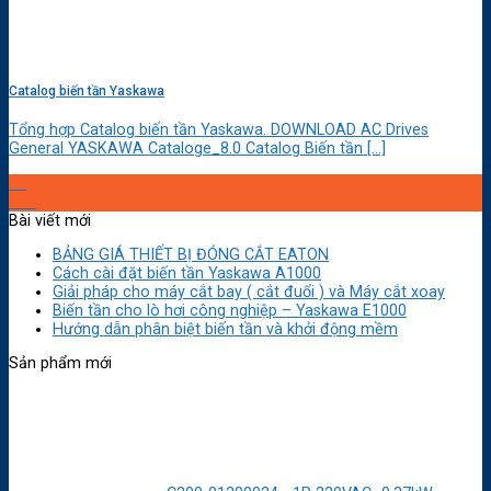
Catalog biến tần Yaskawa
Tổng hợp Catalog biến tần Yaskawa. DOWNLOAD AC Drives
General YASKAWA Cataloge_8.0 Catalog Biến tần [...]
03
Th7
Bài viết mới
BẢNG GIÁ THIẾT BỊ ĐÓNG CẮT EATON
Cách cài đặt biến tần Yaskawa A1000
Giải pháp cho máy cắt bay ( cắt đuổi ) và Máy cắt xoay
Biến tần cho lò hơi công nghiệp – Yaskawa E1000
Hướng dẫn phân biệt biến tần và khởi động mềm
Sản phẩm mới