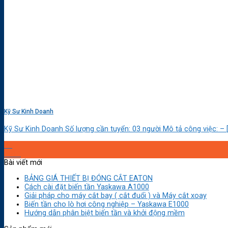
Kỹ Sư Kinh Doanh
Kỹ Sư Kinh Doanh Số lượng cần tuyển: 03 người Mô tả công việc: – [.
29
Th10
Bài viết mới
BẢNG GIÁ THIẾT BỊ ĐÓNG CẮT EATON
Cách cài đặt biến tần Yaskawa A1000
Giải pháp cho máy cắt bay ( cắt đuổi ) và Máy cắt xoay
Biến tần cho lò hơi công nghiệp – Yaskawa E1000
Hướng dẫn phân biệt biến tần và khởi động mềm