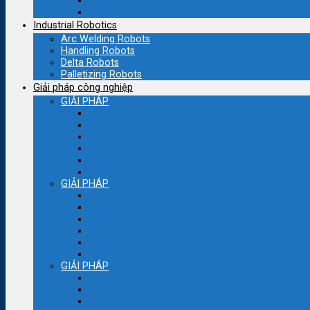
Motor servo cũ
PLC cũ
Industrial Robotics
Arc Welding Robots
Handling Robots
Delta Robots
Palletizing Robots
Giải pháp công nghiệp
GIẢI PHÁP
Ngành bao bì nhựa
Dệt – Nhuộm
Bơm – quạt
Máy thổi túi
Máy cắt bao bì
Bao bì – Nhựa
GIẢI PHÁP
Ngành bao bì giấy
Thực phẩm
Máy đóng gói
Máy kéo sợi
Máy sợi con
Máy nén khí
GIẢI PHÁP
Cầu trục-cẩu trục nâng hạ
Lò hơi công nghiệp
Máy xoắn cáp điện