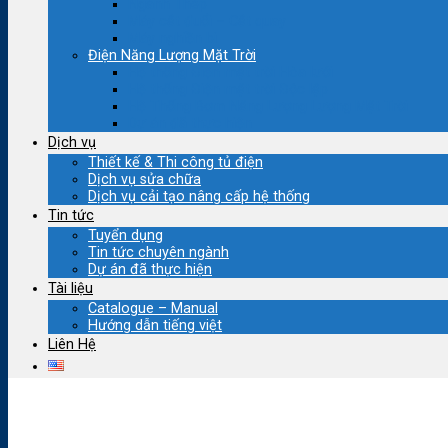
Ngành Thép
Máy cắt đuổi – Cắt quay
Máy nghiền bi
Điện Năng Lượng Mặt Trời
Hệ thống Điện mặt trời Hòa lưới
Hệ thống Điện mặt trời Độc lập
Hệ Thống Bơm Năng Lượng Lượng Mặt Trời
Dự án đã thực hiện
Dịch vụ
Thiết kế & Thi công tủ điện
Dịch vụ sửa chữa
Dịch vụ cải tạo nâng cấp hệ thống
Tin tức
Tuyển dụng
Tin tức chuyên ngành
Dự án đã thực hiện
Tài liệu
Catalogue – Manual
Hướng dẫn tiếng việt
Liên Hệ