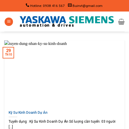
Skip
Hotline: 0938 416 567
Buinvt@gmail.com
to
content
29
Th10
Kỹ Sư Kinh Doanh Dự Án
Tuyển dụng : Kỹ Sư Kinh Doanh Dự Án Số lượng cần tuyển: 03 người
[...]