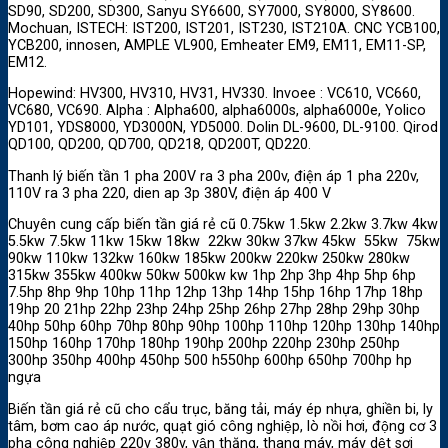
SD90, SD200, SD300, Sanyu SY6600, SY7000, SY8000, SY8600.
Mochuan, ISTECH: IST200, IST201, IST230, IST210A. CNC YCB100,
YCB200, innosen, AMPLE VL900, Emheater EM9, EM11, EM11-SP,
EM12.
Hopewind: HV300, HV310, HV31, HV330. Invoee : VC610, VC660,
VC680, VC690. Alpha : Alpha600, alpha6000s, alpha6000e, Yolico
YD101, YDS8000, YD3000N, YD5000. Dolin DL-9600, DL-9100. Qirod
QD100, QD200, QD700, QD218, QD200T, QD220.
Thanh lý biến tần 1 pha 200V ra 3 pha 200v, điện áp 1 pha 220v,
110V ra 3 pha 220, dien ap 3p 380V, điện áp 400 V
Chuyên cung cấp biến tần giá rẻ cũ 0.75kw 1.5kw 2.2kw 3.7kw 4kw
5.5kw 7.5kw 11kw 15kw 18kw 22kw 30kw 37kw 45kw 55kw 75kw
90kw 110kw 132kw 160kw 185kw 200kw 220kw 250kw 280kw
315kw 355kw 400kw 50kw 500kw kw 1hp 2hp 3hp 4hp 5hp 6hp
7.5hp 8hp 9hp 10hp 11hp 12hp 13hp 14hp 15hp 16hp 17hp 18hp
19hp 20 21hp 22hp 23hp 24hp 25hp 26hp 27hp 28hp 29hp 30hp
40hp 50hp 60hp 70hp 80hp 90hp 100hp 110hp 120hp 130hp 140hp
150hp 160hp 170hp 180hp 190hp 200hp 220hp 230hp 250hp
300hp 350hp 400hp 450hp 500 h550hp 600hp 650hp 700hp hp
ngựa
Biến tần giá rẻ cũ cho cẩu trục, băng tải, máy ép nhựa, ghiền bi, ly
tâm, bơm cao áp nước, quạt gió công nghiệp, lò nồi hơi, động cơ 3
pha công nghiệp 220v 380v, vận thăng, thang máy, máy dệt sợi