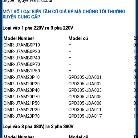
Skype: nguyenvantrucbui
MỘT SỐ LOẠI BIẾN TẦN CŨ GIÁ RẺ MÀ CHÚNG TÔI THƯỜNG
XUYÊN CUNG CẤP
Loại vào 1 pha 220V ra 3 pha 220V
Model Number
Model cũ
Dò
CIMR-J7AMB0P10
–
0.
CIMR-J7AMB0P20
–
1.
CIMR-J7AMB0P40
–
3.
CIMR-J7AMB0P70
–
5.
CIMR-J7AMB1P50
–
8.
CIMR-J7AM20P10
GPD305-JDA001
0.
CIMR-J7AM20P20
GPD305-JDA002
1.
CIMR-J7AM20P40
GPD305-JDA003
3.
CIMR-J7AM20P70
GPD305-JDA005
5.
CIMR-J7AM21P50
GPD305-JDA008
8.
CIMR-J7AM22P20
GPD305-JDA011
11
CIMR-J7AM23P70
GPD305-JDA017
17
Loại vào 3 pha 380V, ra 3 pha 380V
Model Number
Model cũ
D