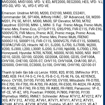
MVD2000, MVD1000, VFD- V, IED, AFE2000, REG2000, HES, VFD- VJ,
VFD-DD, VFD- VL, VFD-F, VFD-VE.
Emerson: Unidrive M100, M200, EV2100, M400, ES2401,
Commander SK, SP1406, Affinity HVAC , SP Advanced, SX, M200-
M201, PV, SE, M101, M300, M600, SP Elevator, M700, M702.
Easydrive: ED3100, MINI- L, MINI- S. Fuji: Frenic-Mega, Frenic-Multi,
Frenic-Mini, Frenic-Eco, G11S/P11S, G9S/P9S, FVR-E11S, FVR-E9S,
5000VG7S, FVR Micro, Prenic ACE, Prenic mega, Prenic Aoua,
Prenic HVAC, Prenic Lift, Prenic Mini, Prenic Multi, FRENIC
5000G11S, 5000P11S, FVR-C11S, 5000VG7S, FVR-E11S, 500MS5,
FESPAC,FVR-G5, Hitachi: NE-S1, SJ200, SJ700, SJ700B, Wj200,
X200, SJ300, L200, L300P, SJ200, SJ100, Nj600B, SJ700D, L700,
Honeywell, Hyundai: N700, N700E, N5000, N100, N300, N50. INVT:
GD10, GD20, GD100, GD200, GD200A, GD300, GD35, CHF100A,
CHV100, CHE100, GD35-07, CHV110, CHV160A, CHA100, BPJ1,
GD5000, CHH100, EC3000, Ec100, CHV180, CHV190, GD100-01
Thanh lý biến tần bãi cũ Lenze: 9300, 820, 8100, SMVector IP31,
SMD, KEB: F4-F, F4-S-C, F4-S, F5-B-C-G, F5-M, F6, G6, KEYENCE,
Kinco: CV100, SV100, FV100, MV100, EV100, Mitsubishi: FR-D700,
FR-E700, FR-F700, FR-A700, FR-A500, FR-E500, FR-A024, FR-A200,
FR-A140E, FR-F740, FR-S700, FR A800, FR-F800, Panasonic: VF-0,
VF-CE, VF-8Z, VF0, Powtran: PI9000, Pi7800, PI8100, PI130.
Rhymebus: RM5G, RM6E1. Schneider: Altivar ATV12, ATV212, ATV
303, ATV 312, ATV32, ATV61, ATV71, ATV11, ATV12, ATV31,
ATV48, ATV16, ATV38, ATV58. Toshiba: VF-AS1, VF-S15, VF-A7,