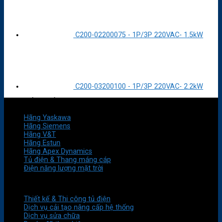
C200-02200075 - 1P/3P 220VAC- 1.5kW
C200-03200100 - 1P/3P 220VAC- 2.2kW
HÃNG SẢN XUẤT
Hãng Yaskawa
Hãng Siemens
Hãng V&T
Hãng Estun
Hãng Apex Dynamics
Tủ điện & Thang máng cáp
Điện năng lượng mặt trời
DỊCH VỤ
Thiết kế & Thi công tủ điện
Dịch vụ cải tạo nâng cấp hệ thống
Dịch vụ sửa chữa