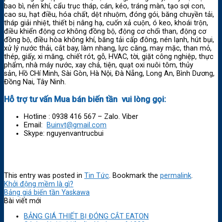
bao bì, nén khí, cẩu trục tháp, cán, kéo, tráng màn, tạo sợi con,
cao su, hạt điều, hóa chất, dệt nhuộm, đóng gói, băng chuyền tải,
tháp giải nhiệt, thiết bị nâng hạ, cuốn xả cuộn, ó keo, khoái trộn,
điều khiển động cơ không đồng bộ, động cơ chổi than, động cơ
đồng bộ, điều hòa không khí, băng tải cấp đông, nén lạnh, hút bụi,
xử lý nước thải, cắt bay, làm nhang, lực căng, may mặc, than mỏ,
thép, giấy, xi măng, chiết rót, gỗ, HVAC, tời, giặt công nghiệp, thực
phẩm, nhà máy nước, xay chả, tiện, quạt oxi nuôi tôm, thủy
sản, Hồ CHí Minh, Sài Gòn, Hà Nội, Đà Nẵng, Long An, Bình Dương,
Đồng Nai, Tây Ninh.
Hỗ trợ tư vấn Mua bán biến tần vui lòng gọi:
Hotline : 0938 416 567 – Zalo. Viber
Email:
Buinvt@gmail.com
Skype: nguyenvantrucbui
This entry was posted in
Tin Tức
. Bookmark the
permalink
.
Khởi động mềm là gì?
Bảng giá biến tần Yaskawa
Bài viết mới
BẢNG GIÁ THIẾT BỊ ĐÓNG CẮT EATON