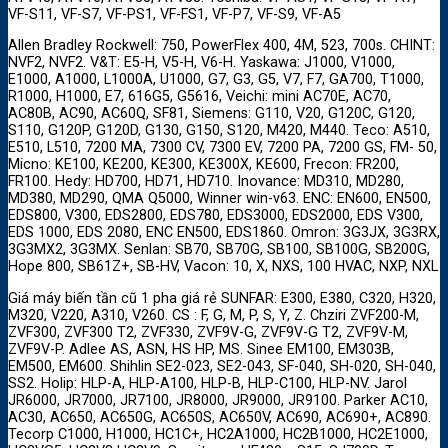
VF-S11, VF-S7, VF-PS1, VF-FS1, VF-P7, VF-S9, VF-A5
Allen Bradley Rockwell: 750, PowerFlex 400, 4M, 523, 700s. CHINT:
NVF2, NVF2. V&T: E5-H, V5-H, V6-H. Yaskawa: J1000, V1000,
E1000, A1000, L1000A, U1000, G7, G3, G5, V7, F7, GA700, T1000,
R1000, H1000, E7, 616G5, G5616, Veichi: mini AC70E, AC70,
AC80B, AC90, AC60Q, SF81, Siemens: G110, V20, G120C, G120,
S110, G120P, G120D, G130, G150, S120, M420, M440. Teco: A510,
E510, L510, 7200 MA, 7300 CV, 7300 EV, 7200 PA, 7200 GS, FM- 50,
Micno: KE100, KE200, KE300, KE300X, KE600, Frecon: FR200,
FR100. Hedy: HD700, HD71, HD710. Inovance: MD310, MD280,
MD380, MD290, QMA Q5000, Winner win-v63. ENC: EN600, EN500,
EDS800, V300, EDS2800, EDS780, EDS3000, EDS2000, EDS V300,
EDS 1000, EDS 2080, ENC EN500, EDS1860. Omron: 3G3JX, 3G3RX,
3G3MX2, 3G3MX. Senlan: SB70, SB70G, SB100, SB100G, SB200G,
Hope 800, SB61Z+, SB-HV, Vacon: 10, X, NXS, 100 HVAC, NXP, NXL
Giá máy biến tần cũ 1 pha giá rẻ SUNFAR: E300, E380, C320, H320,
M320, V220, A310, V260. CS : F, G, M, P, S, Y, Z. Chziri ZVF200-M,
ZVF300, ZVF300 T2, ZVF330, ZVF9V-G, ZVF9V-G T2, ZVF9V-M,
ZVF9V-P. Adlee AS, ASN, HS HP, MS. Sinee EM100, EM303B,
EM500, EM600. Shihlin SE2-023, SE2-043, SF-040, SH-020, SH-040,
SS2. Holip: HLP-A, HLP-A100, HLP-B, HLP-C100, HLP-NV. Jarol
JR6000, JR7000, JR7100, JR8000, JR9000, JR9100. Parker AC10,
AC30, AC650, AC650G, AC650S, AC650V, AC690, AC690+, AC890.
Tecorp C1000, H1000, HC1C+, HC2A1000, HC2B1000, HC2E1000,