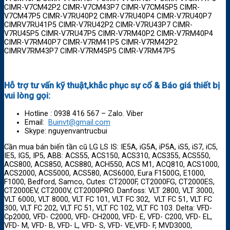
CIMR-V7CM42P2 CIMR-V7CM43P7 CIMR-V7CM45P5 CIMR-
V7CM47P5 CIMR-V7RU40P2 CIMR-V7RU40P4 CIMR-V7RU40P7
CIMRV7RU41P5 CIMR-V7RU42P2 CIMR-V7RU43P7 CIMR-
V7RU45P5 CIMR-V7RU47P5 CIMR-V7RM40P2 CIMR-V7RM40P4
CIMR-V7RM40P7 CIMR-V7RM41P5 CIMR-V7RM42P2
CIMRV7RM43P7 CIMR-V7RM45P5 CIMR-V7RM47P5
Hỗ trợ tư vấn kỹ thuật,khắc phục sự cố & Báo giá thiết bị
vui lòng gọi:
Hotline : 0938 416 567 – Zalo. Viber
Email:
Buinvt@gmail.com
Skype: nguyenvantrucbui
Cần mua bán biến tần cũ LG LS IS: IE5A, iG5A, iP5A, iS5, iS7, iC5,
IE5, IG5, IP5, ABB: ACS55, ACS150, ACS310, ACS355, ACS550,
ACS800, ACS850, ACS880, ACH550, ACS M1, ACQ810, ACS1000,
ACS2000, ACS5000, ACS580, ACS6000, Eura F1500G, E1000,
F1000, Bedford, Samco, Cutes: CT2000F, CT2000FG, CT2000ES,
CT2000EV, CT2000V, CT2000PRO. Danfoss: VLT 2800, VLT 3000,
VLT 6000, VLT 8000, VLT FC 101, VLT FC 302, VLT FC 51, VLT FC
300, VLT FC 202, VLT FC 51, VLT FC 102, VLT FC 103. Delta: VFD-
Cp2000, VFD- C2000, VFD- CH2000, VFD- E, VFD- C200, VFD- EL,
VFD- M, VFD- B, VFD- L, VFD- S, VFD- VE,VFD- F, MVD3000,