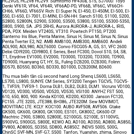
HC2VG5, HC2V8 HC2V9. Sumitomo HF430a, S15, SJ700D. Toyo
Denki VF61R, VF64, VF64R, VF66AD-PD, VF66B, VF66C, VF66CH-
CH66, VF66D, VF66SV. Rich: EI Super N, EI-450, EI-450M, EI-500, EI-
550, EI-650, EI-7001, EI-MINI, EI-SN-HH. Sanch S100, S1100, S200,
S2800, S2800N, S2900, S3000, S3500, S3800, S5100, S5300-5350,
S800, S900, SA. JPS 2RHS, Aurora AURORA-J, AURORA-L, IRIS,
PDA, PDX. Meiden VT240S, VT310. Powtech PT150, PT200.
Santerno Iris Blue, Penta Marine, Sinus H, Sinus M, Sinus N, Sinus
Penta.Tverter E2, N2. AMB AMB100, AMB300, AMB600. Andeli
ADL900, ADL980, ADLT6000. Convo FSCG05-A, G5, S1, VFC 2600.
Delixi CDI9200, CDI9800, E Series, Best FC300, Dovol S10, S4, S8,
T1, Enydrive EV1000, EV2000, TD3000, TD3200, TD3300, TD900,
TD9000, Huanyang GT, HY, SL, Fuling DZB200, DZB300, Folinn:
BD570, BD550, BD360, BD330, BD1000, DZB200M, BD600.
Thu mua biến tần cũ second hand Long Shenq LS600, LS650,
LS700, LS800, SUNYE CM Series, SY3200.Tengen TGCV5, TGCV5-
1, TVFS9, TVFS9-1. Dorna DLB1, DLB2, DLB3, DLM1. Vicruns VD100,
VD120, VD300, VD500, VD520, VD530, VSI100. ANYHZ FST 500,
610, 650, 800, 900. Kinda KD100, KD200, KD300. Janson FC120,
FC155. JTE 320S, JTE388, BH386, JTE320M. Sew MOVIMOT,
MOVITRAC LTE. KCLY: KOC100. AUBO AVF508, AVF506. Gtake
GK500, GK600, GK800, GK1000, ES101, GK800Z, GK600-CF.
Machtric Z900, S3800, S2800E, S2100GS, S2100E, S1100VG,
S900VG, S900GS, S800E, KEWO AD, AD100, AD350, AD800, AS850,
PV800, AD800S, SD350, SD800, AS850Z. INDVS 500S, 500G,
ChinSC SVF-MN, SVF-G7, S500. Tanfon, Yuanshin, zhima, Sinovo