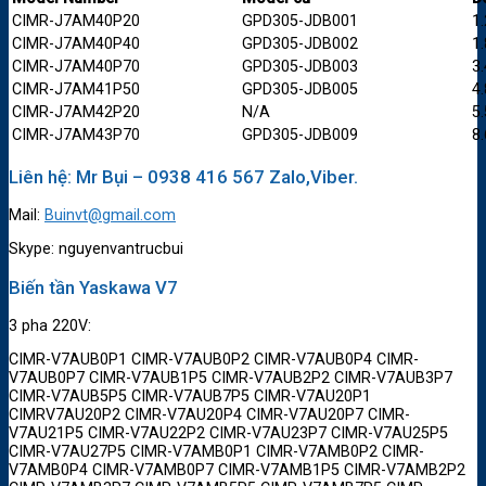
CIMR-J7AM40P20
GPD305-JDB001
1.
CIMR-J7AM40P40
GPD305-JDB002
1.
CIMR-J7AM40P70
GPD305-JDB003
3.
CIMR-J7AM41P50
GPD305-JDB005
4.
CIMR-J7AM42P20
N/A
5.
CIMR-J7AM43P70
GPD305-JDB009
8.
Liên hệ: Mr Bụi – 0938 416 567 Zalo,Viber.
Mail:
Buinvt@gmail.com
Skype: nguyenvantrucbui
Biến tần Yaskawa V7
3 pha 220V:
CIMR-V7AUB0P1 CIMR-V7AUB0P2 CIMR-V7AUB0P4 CIMR-
V7AUB0P7 CIMR-V7AUB1P5 CIMR-V7AUB2P2 CIMR-V7AUB3P7
CIMR-V7AUB5P5 CIMR-V7AUB7P5 CIMR-V7AU20P1
CIMRV7AU20P2 CIMR-V7AU20P4 CIMR-V7AU20P7 CIMR-
V7AU21P5 CIMR-V7AU22P2 CIMR-V7AU23P7 CIMR-V7AU25P5
CIMR-V7AU27P5 CIMR-V7AMB0P1 CIMR-V7AMB0P2 CIMR-
V7AMB0P4 CIMR-V7AMB0P7 CIMR-V7AMB1P5 CIMR-V7AMB2P2