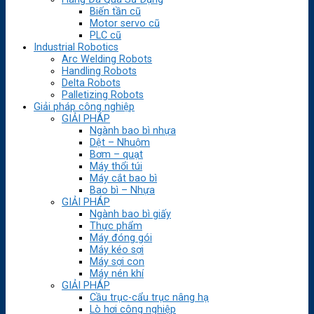
Biến tần cũ
Motor servo cũ
PLC cũ
Industrial Robotics
Arc Welding Robots
Handling Robots
Delta Robots
Palletizing Robots
Giải pháp công nghiệp
GIẢI PHÁP
Ngành bao bì nhựa
Dệt – Nhuộm
Bơm – quạt
Máy thổi túi
Máy cắt bao bì
Bao bì – Nhựa
GIẢI PHÁP
Ngành bao bì giấy
Thực phẩm
Máy đóng gói
Máy kéo sợi
Máy sợi con
Máy nén khí
GIẢI PHÁP
Cầu trục-cẩu trục nâng hạ
Lò hơi công nghiệp