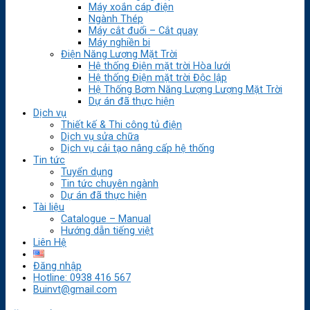
Máy xoắn cáp điện
Ngành Thép
Máy cắt đuổi – Cắt quay
Máy nghiền bi
Điện Năng Lượng Mặt Trời
Hệ thống Điện mặt trời Hòa lưới
Hệ thống Điện mặt trời Độc lập
Hệ Thống Bơm Năng Lượng Lượng Mặt Trời
Dự án đã thực hiện
Dịch vụ
Thiết kế & Thi công tủ điện
Dịch vụ sửa chữa
Dịch vụ cải tạo nâng cấp hệ thống
Tin tức
Tuyển dụng
Tin tức chuyên ngành
Dự án đã thực hiện
Tài liệu
Catalogue – Manual
Hướng dẫn tiếng việt
Liên Hệ
Đăng nhập
Hotline: 0938 416 567
Buinvt@gmail.com