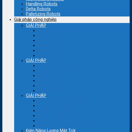
Handling Robots
Delta Robots
Palletizing Robots
Giải pháp công nghiệp
GIẢI PHÁP
Ngành bao bì nhựa
Dệt – Nhuộm
Bơm – quạt
Máy thổi túi
Máy cắt bao bì
Bao bì – Nhựa
GIẢI PHÁP
Ngành bao bì giấy
Thực phẩm
Máy đóng gói
Máy kéo sợi
Máy sợi con
Máy nén khí
GIẢI PHÁP
Cầu trục-cẩu trục nâng hạ
Lò hơi công nghiệp
Máy xoắn cáp điện
Ngành Thép
Máy cắt đuổi – Cắt quay
Máy nghiền bi
Điện Năng Lượng Mặt Trời