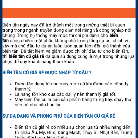
21
Th6
Biến tần ngày nay đã trở thành một trong những thiết bị quan
trọng trong ngành truyền động điện nói riêng và công nghiệp nói
chung. Trong hệ thống máy móc thì chi phí dành cho
biến
tần
cũng chiếm một phần không nhỏ trong tổng dự án, chính vì
vậy mà chủ đầu tư dự án luôn luôn quan tâm đến giá thành của
biến tần. Để tiết kiệm và giảm được chi phí đầu tư cho biến tần,
thì
biến tần cũ giá rẻ
đã qua sử dụng cũng là một trong những lựa
chọn để quý khách hàng tham khảo.
BIẾN TẦN CŨ GIÁ RẺ ĐƯỢC NHẬP TỪ ĐÂU ?
Được tận dụng từ các máy móc cũ khi được các công ty
thanh lý.
Là hàng tồn kho của các đại lý nên thanh lý giá tốt.
Máy biến tần cũ là các sản phẩm hàng trưng bày, chạy thử
nên có nhu cầu bán lại.
SỰ ĐA DẠNG VÀ PHONG PHÚ CỦA BIẾN TẦN CŨ GIÁ RẺ
Biến tần cũ giá rẻ có nhiều sự chọn lựa từ nhiều hãng đến
từ châu Âu, Mỹ, Đức, Đang Mạch, Thụy Sĩ, Nhật Bản, Trung
Quốc, Đài Loan, Hàn Quốc.