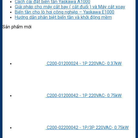
Cách cài đặt biến tần Yaskawa A1000
Giải pháp cho máy cắt bay ( cắt đuổi ) và Máy cắt xoay
Biến tần cho lò hơi công nghiệp – Yaskawa E1000
Hướng dẫn phân biệt biến tần và khởi động mềm
Sản phẩm mới
C200-01200024 - 1P 220VAC- 0.37kW
C200-01200042 - 1P 220VAC- 0.75kW
C200-02200042 - 1P/3P 220VAC- 0.75kW