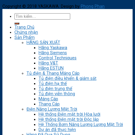
Copyright © 2018 YASKAWA. Design by
Phong Phan
Trang Chủ
Chứng nhận
Sản Phẩm
HÃNG SẢN XUẤT
Hãng Yaskawa
Hãng Siemens
Control Techniques
Hãng V&T
Hãng ESTUN
Tủ điện & Thang Máng Cáp
Tủ điện điều khiển & giám sát
Tủ điện hạ thế
Tủ điện trung thế
Tủ điện viễn thông
Máng Cáp
Thang Cáp
Điện Năng Lượng Mặt Trời
Hệ thống Điện mặt trời Hòa lưới
Hệ thống Điện mặt trời Độc lập
Hệ Thống Bơm Năng Lượng Lượng Mặt Trời
Dự án đã thực hiện
Hàng Đã Qua Sử Dụng