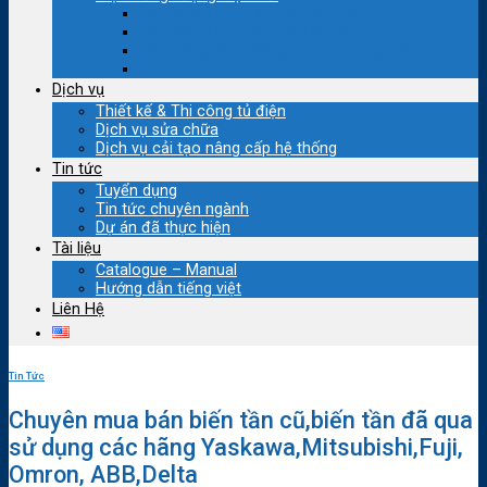
Hệ thống Điện mặt trời Hòa lưới
Hệ thống Điện mặt trời Độc lập
Hệ Thống Bơm Năng Lượng Lượng Mặt Trời
Dự án đã thực hiện
Dịch vụ
Thiết kế & Thi công tủ điện
Dịch vụ sửa chữa
Dịch vụ cải tạo nâng cấp hệ thống
Tin tức
Tuyển dụng
Tin tức chuyên ngành
Dự án đã thực hiện
Tài liệu
Catalogue – Manual
Hướng dẫn tiếng việt
Liên Hệ
Tin Tức
Chuyên mua bán biến tần cũ,biến tần đã qua
sử dụng các hãng Yaskawa,Mitsubishi,Fuji,
Omron, ABB,Delta