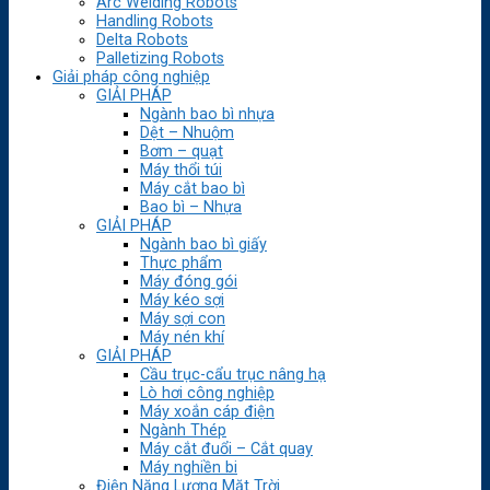
Arc Welding Robots
Handling Robots
Delta Robots
Palletizing Robots
Giải pháp công nghiệp
GIẢI PHÁP
Ngành bao bì nhựa
Dệt – Nhuộm
Bơm – quạt
Máy thổi túi
Máy cắt bao bì
Bao bì – Nhựa
GIẢI PHÁP
Ngành bao bì giấy
Thực phẩm
Máy đóng gói
Máy kéo sợi
Máy sợi con
Máy nén khí
GIẢI PHÁP
Cầu trục-cẩu trục nâng hạ
Lò hơi công nghiệp
Máy xoắn cáp điện
Ngành Thép
Máy cắt đuổi – Cắt quay
Máy nghiền bi
Điện Năng Lượng Mặt Trời