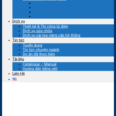
Hệ thống Điện mặt trời Hòa lưới
Hệ thống Điện mặt trời Độc lập
Hệ Thống Bơm Năng Lượng Lượng Mặt Trời
Dự án đã thực hiện
Dịch vụ
Thiết kế & Thi công tủ điện
Dịch vụ sửa chữa
Dịch vụ cải tạo nâng cấp hệ thống
Tin tức
Tuyển dụng
Tin tức chuyên ngành
Dự án đã thực hiện
Tài liệu
Catalogue – Manual
Hướng dẫn tiếng việt
Liên Hệ