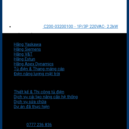
C200-03200100 - 1P/3P 220VAC- 2.2kW
HÃNG SẢN XUẤT
Hãng Yaskawa
Hãng Siemens
Hãng V&T
Hãng Estun
Hãng Apex Dynamics
Tủ điện & Thang máng cáp
Điện năng lượng mặt trời
DỊCH VỤ
Thiết kế & Thi công tủ điện
Dịch vụ cải tạo nâng cấp hệ thống
Dịch vụ sửa chữa
Dự án đã thực hiện
LIÊN HỆ VỚI CHÚNG TÔI
HT Kỹ thuật:
0777 236 836