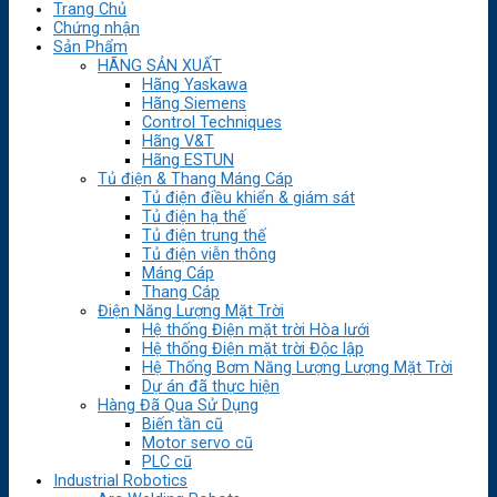
Trang Chủ
Chứng nhận
Sản Phẩm
HÃNG SẢN XUẤT
Hãng Yaskawa
Hãng Siemens
Control Techniques
Hãng V&T
Hãng ESTUN
Tủ điện & Thang Máng Cáp
Tủ điện điều khiển & giám sát
Tủ điện hạ thế
Tủ điện trung thế
Tủ điện viễn thông
Máng Cáp
Thang Cáp
Điện Năng Lượng Mặt Trời
Hệ thống Điện mặt trời Hòa lưới
Hệ thống Điện mặt trời Độc lập
Hệ Thống Bơm Năng Lượng Lượng Mặt Trời
Dự án đã thực hiện
Hàng Đã Qua Sử Dụng
Biến tần cũ
Motor servo cũ
PLC cũ
Industrial Robotics