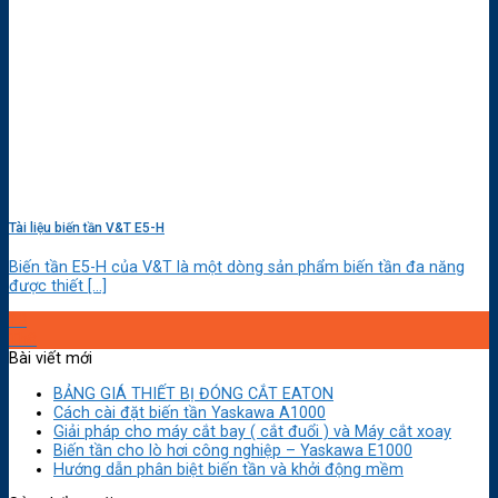
Tài liệu biến tần V&T E5-H
Biến tần E5-H của V&T là một dòng sản phẩm biến tần đa năng
được thiết [...]
13
Th8
Bài viết mới
BẢNG GIÁ THIẾT BỊ ĐÓNG CẮT EATON
Cách cài đặt biến tần Yaskawa A1000
Giải pháp cho máy cắt bay ( cắt đuổi ) và Máy cắt xoay
Biến tần cho lò hơi công nghiệp – Yaskawa E1000
Hướng dẫn phân biệt biến tần và khởi động mềm