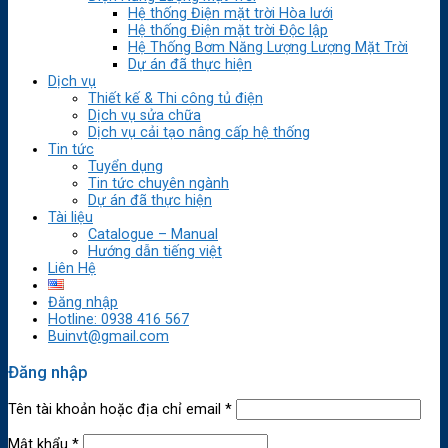
Hệ thống Điện mặt trời Hòa lưới
Hệ thống Điện mặt trời Độc lập
Hệ Thống Bơm Năng Lượng Lượng Mặt Trời
Dự án đã thực hiện
Dịch vụ
Thiết kế & Thi công tủ điện
Dịch vụ sửa chữa
Dịch vụ cải tạo nâng cấp hệ thống
Tin tức
Tuyển dụng
Tin tức chuyên ngành
Dự án đã thực hiện
Tài liệu
Catalogue – Manual
Hướng dẫn tiếng việt
Liên Hệ
Đăng nhập
Hotline: 0938 416 567
Buinvt@gmail.com
Đăng nhập
Tên tài khoản hoặc địa chỉ email
*
Mật khẩu
*