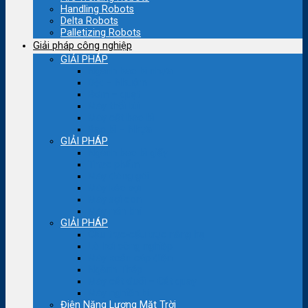
Handling Robots
Delta Robots
Palletizing Robots
Giải pháp công nghiệp
GIẢI PHÁP
Ngành bao bì nhựa
Dệt – Nhuộm
Bơm – quạt
Máy thổi túi
Máy cắt bao bì
Bao bì – Nhựa
GIẢI PHÁP
Ngành bao bì giấy
Thực phẩm
Máy đóng gói
Máy kéo sợi
Máy sợi con
Máy nén khí
GIẢI PHÁP
Cầu trục-cẩu trục nâng hạ
Lò hơi công nghiệp
Máy xoắn cáp điện
Ngành Thép
Máy cắt đuổi – Cắt quay
Máy nghiền bi
Điện Năng Lượng Mặt Trời