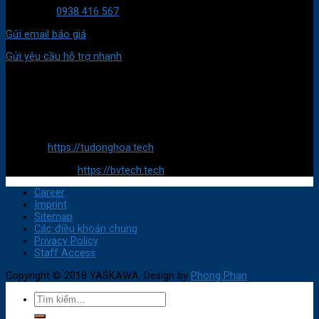
Mua hàng:
0938 416 567
Gửi email báo giá
Gửi yêu cầu hỗ trợ nhanh
ĐỊA CHỈ
Trụ sở chính:
688/24/15A Tân Kỳ Tân Quý, Phường Bình Hưng Hoà, Quận Bình
Tân, TP HCM
Website:
https://tudonghoa.tech
E-Commerce :
https://bvtech.tech
Career
Imprint
Sitemap
Các điều khoản chung
Privacy Policy
Staff Access
Copyright © 2018 YASKAWA. Design by
Phong Phan